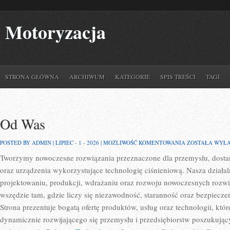
Motoryzacja
STRONA GŁÓWNA
ARCHIWUM
KATEGORIE
SPIS TREŚCI
TAGI
Od Was
OD
POSTED BY ADMIN | LIPIEC - 1 - 2026 |
MOŻLIWOŚĆ KOMENTOWANIA
ZOSTAŁA WYŁ
WAS
Tworzymy nowoczesne rozwiązania przeznaczone dla przemysłu, dostar
oraz urządzenia wykorzystujące technologię ciśnieniową. Nasza działal
projektowaniu, produkcji, wdrażaniu oraz rozwoju nowoczesnych rozwi
wszędzie tam, gdzie liczy się niezawodność, staranność oraz bezpie
Strona prezentuje bogatą ofertę produktów, usług oraz technologii, któ
dynamicznie rozwijającego się przemysłu i przedsiębiorstw poszukują