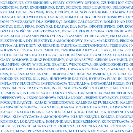
KOREKCYJNE
,
CYBERHIGIENA FIRMY
,
CYFROWY DETOKS
,
CZUJNIKI IOT
,
CZY
DZIECIOM
,
DATA ENGINEERING
,
DATA SCIENCE
,
DEEP LEARNING
,
DELEGOWA
SYSTEM
,
DETAILING WNĘTRZA
,
DEVOPS
,
DIAGNOSTYKA KOMPUTEROWA AU
DJANGO
,
DŁUGI WEEKEND
,
DOCKER
,
DOM KULTURY
,
DOM LETNISKOWY
,
DO
DOM TYMCZASOWY DLA ZWIERZĄT
,
DOMEK CAŁOROCZNY
,
DOMKI NAD JEZ
DOTACJE DLA FIRM
,
DOŻYNKI
,
DRAPAK DLA KOTA
,
DROPSHIPPING
,
DRUKOW
DZIAŁALNOŚĆ NIEREJESTROWANA
,
DZIAŁKA REKREACYJNA
,
DZIENNIK WDZ
MUZEALNA
,
EGZAMIN PRAKTYCZNY
,
EGZAMIN TEORETYCZNY
,
EKO JAZDA
,
E
ELEKTRONIKA DIY
,
ELEKTRYK SAMOCHODOWY
,
EMAIL MARKETING
,
ERGON
ETYKA AI
,
ETYKIETY KURIERSKIE
,
FAKTURA ELEKTRONICZNA
,
FEEDBACK 36
RODZINNY
,
FIGMA
,
FIRST MINUTE
,
FIZJOPROFILAKTYKA
,
FLASK
,
FOLIA PPF
,
FOTOGRAFIA NOCNA
,
FOTOGRAFIA PODRÓŻNICZA
,
FRANCZYZA LOKALNA
,
GADY DOMOWE
,
GARAŻ PODZIEMNY
,
GARNCARSTWO
,
GEKON LAMPARCI
,
G
GLAMPING
,
GÓRY W POLSCE
,
GRAFIKA WEKTOROWA
,
GRANICE OSOBISTE
,
G
GRAVEL
,
GRY FABULARNE PAPIEROWE
,
GWARA REGIONALNA
,
GWARANCJA
,
CMS
,
HIGIENA JAMY USTNEJ
,
HIGIENA SNU
,
HIGIENA WZROKU
,
HISTORIA L
RODZINNE
,
HOTEL DLA PSA
,
HURTOWNIE DANYCH
,
HYBRYDA PLUG-IN
,
IDEN
IMPLANTY SŁUCHOWE
,
IMPROWIZACJA TEATRALNA
,
INSTAGRAM REELS
,
INS
INSTRUMENTY TRADYCYJNE
,
INSULINOOPORNOŚĆ
,
INTEGRACJE API
,
INTEL
TERMOSTAT
,
INTERNET SATELITARNY
,
INWESTOR ANIOŁ
,
JARMARK REGION
DEFENSYWNA
,
JEDNOOSOBOWA DZIAŁALNOŚĆ
,
JESIENNE WYJAZDY
,
JEZIOR
POCZĄTKUJĄCYCH
,
KAJAKI WEEKENDOWE
,
KALENDARZ PUBLIKACJI
,
KALIS
KAMPANIE SEZONOWE
,
KANAREK
,
KARMA MOKRA DLA KOTA
,
KARMA SUCH
KASA FISKALNA ONLINE
,
KASTRACJA KOTA
,
KASTRACJA PSA
,
KEMPINGI N
U PSA
,
KLIMATYZACJA SAMOCHODOWA
,
KLUBY KSIĄŻKI
,
KOLIZJA DROGOW
KOMÓRKA LOKATORSKA
,
KOMUNIKACJA BEZ PRZEMOCY
,
KONCENTRACJA
,
DO GIER
,
KONSULTACJA PSYCHOLOGICZNA
,
KONTENERYZACJA
,
KONTUZJE S
TEKSTU
,
KOSZT POZYSKANIA KLIENTA
,
KOTŁOWNIA DOMOWA
,
KOWALSTWO 