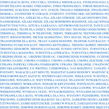
STERYLIZACJA KOTA
,
STŁUCZKA
,
STODOŁA MIESZKALNA
,
STOMATOLOGIA 
STORYTELLING MARKI
,
STREAMING
,
STRES PRZEWLEKŁY
,
STROJE REGIONAL
DOMOWE
,
SUKCESJA FIRMY
,
SUV
,
SVELTE
,
ŚWIATŁO NIEBIESKIE
,
ŚWIATŁOWÓ
MORSKA
,
SYLWESTER W GÓRACH
,
SYMFONY
,
SYSTEM OKR
,
SZCZEPIENIA P
SZCZEPIENIE PSA
,
SZELKI DLA PSA
,
SZLAKI GÓRSKIE
,
SZLAKI HISTORYCZNE
,
NADMORSKIE
,
SZLAKI PIESZE
,
SZLAKI ROWEROWE RODZINNE
,
SZLAKI WINIA
PARTYCYPACYJNA
,
SZTUKA SAKRALNA
,
SZYFROWANIE DANYCH
,
TAŃCE LU
AMATORSKI
,
TEATR DLA DZIECI
,
TECHNICZNE SEO
,
TECHNIKI ODDECHOWE
,
TERMINAL
,
TERMINAL W TELEFONIE
,
TERMY
,
TERRARIUM
,
TESTOWANIE OP
TESTY JEDNOSTKOWE
,
TIKTOK MARKETING
,
TINY HOUSE
,
TKACTWO
,
TŁUMAC
TRANSPORTER DLA KOTA
,
TRASY SAMOCHODOWE
,
TRAWNIK NATURALNY
,
TRENING FUNKCJONALNY
,
TRENING KETTLEBELL
,
TRENING KOBIET
,
TRENING
TRENING SENIORÓW
,
TRENING Z GUMAMI
,
TUNING OPTYCZNY
,
TURYSTYKA 
TURYSTYKA KOLEJOWA
,
TURYSTYKA LITERACKA
,
TURYSTYKA PRZYRODNIC
UBEZPIECZENIE AC
,
UBEZPIECZENIE OC
,
UBEZPIECZENIE PODRÓŻNE
,
UCZENI
UMOWA NAJMU
,
UMOWA O DZIEŁO
,
UMOWA O PRACĘ
,
UMOWA ZLECENIE
,
UM
UPRAWA PAPRYKI
,
UPRAWA POMIDORÓW
,
UPRAWA TRUSKAWEK
,
UWAŻNOŚ
DWUSKŁADNIKOWE
,
UX WRITING
,
UZDROWISKA
,
VAN RODZINNY
,
VANLIFE
,
POSTAWY
,
WAKACJE LAST MINUTE
,
WARSZTAT SAMOCHODOWY
,
WARTOŚĆ K
WEKTOROWE BAZY DANYCH
,
WETERYNARZ ONLINE
,
WIELKANOC W HOTELU
DROGOWE
,
WITAMINA D
,
WIZYTÓWKA GOOGLE
,
WŁASNOŚĆ INTELEKTUALN
DEVELOPMENT
,
WORKATION
,
WSPARCIE KRYZYSOWE
,
WSPÓLNOTA MIESZK
WYBIELANIE ZĘBÓW
,
WYCENA STARTUPU
,
WYCINANKI LUDOWE
,
WYJAZDY I
WEEKENDOWE
,
WYMIANA OLEJU
,
WYNAGRODZENIA
,
WYNAJEM DŁUGOTER
WYPRAWKA DLA KOTA
,
WYPRAWKA DLA PSA
,
WYSTAWY PLENEROWE
,
YOUN
WĘCHOWE
,
ZABEZPIECZENIE BALKONU DLA KOTA
,
ZABEZPIECZENIE LAKIER
UŻYWANEGO
,
ZAMKI KRZYŻACKIE
,
ZAMKI W POLSCE
,
ZARZĄDZANIE MAŁĄ 
DESZCZÓWKI
,
ZDROWIE HORMONALNE
,
ZDROWIE KOBIET
,
ZDROWIE MĘŻCZY