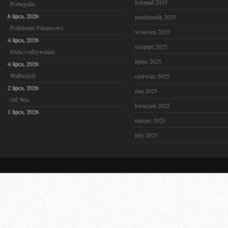
listopad 2025
Portugalia
6 lipca, 2026
październik 2025
Podziemie Finansowe
wrzesień 2025
4 lipca, 2026
sierpień 2025
Dieta i odżywianie
lipiec 2025
4 lipca, 2026
Wałbrzych
czerwiec 2025
2 lipca, 2026
maj 2025
Od Was
kwiecień 2025
1 lipca, 2026
marzec 2025
luty 2025