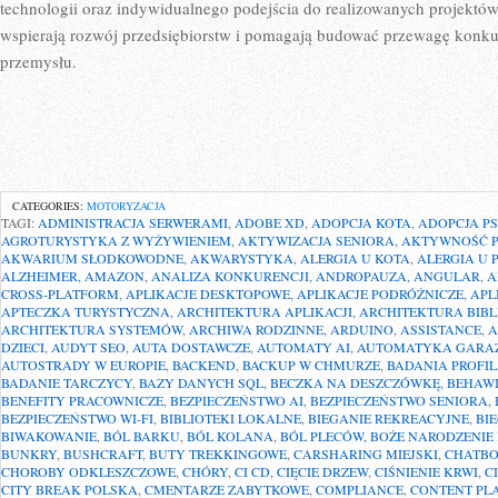
technologii oraz indywidualnego podejścia do realizowanych projektó
wspierają rozwój przedsiębiorstw i pomagają budować przewagę konku
przemysłu.
CATEGORIES:
MOTORYZACJA
TAGI:
ADMINISTRACJA SERWERAMI
,
ADOBE XD
,
ADOPCJA KOTA
,
ADOPCJA P
AGROTURYSTYKA Z WYŻYWIENIEM
,
AKTYWIZACJA SENIORA
,
AKTYWNOŚĆ P
AKWARIUM SŁODKOWODNE
,
AKWARYSTYKA
,
ALERGIA U KOTA
,
ALERGIA U 
ALZHEIMER
,
AMAZON
,
ANALIZA KONKURENCJI
,
ANDROPAUZA
,
ANGULAR
,
A
CROSS-PLATFORM
,
APLIKACJE DESKTOPOWE
,
APLIKACJE PODRÓŻNICZE
,
APL
APTECZKA TURYSTYCZNA
,
ARCHITEKTURA APLIKACJI
,
ARCHITEKTURA BIBL
ARCHITEKTURA SYSTEMÓW
,
ARCHIWA RODZINNE
,
ARDUINO
,
ASSISTANCE
,
A
DZIECI
,
AUDYT SEO
,
AUTA DOSTAWCZE
,
AUTOMATY AI
,
AUTOMATYKA GARA
AUTOSTRADY W EUROPIE
,
BACKEND
,
BACKUP W CHMURZE
,
BADANIA PROFI
BADANIE TARCZYCY
,
BAZY DANYCH SQL
,
BECZKA NA DESZCZÓWKĘ
,
BEHAW
BENEFITY PRACOWNICZE
,
BEZPIECZEŃSTWO AI
,
BEZPIECZEŃSTWO SENIORA
,
BEZPIECZEŃSTWO WI-FI
,
BIBLIOTEKI LOKALNE
,
BIEGANIE REKREACYJNE
,
BI
BIWAKOWANIE
,
BÓL BARKU
,
BÓL KOLANA
,
BÓL PLECÓW
,
BOŻE NARODZENIE
BUNKRY
,
BUSHCRAFT
,
BUTY TREKKINGOWE
,
CARSHARING MIEJSKI
,
CHATBO
CHOROBY ODKLESZCZOWE
,
CHÓRY
,
CI CD
,
CIĘCIE DRZEW
,
CIŚNIENIE KRWI
,
C
CITY BREAK POLSKA
,
CMENTARZE ZABYTKOWE
,
COMPLIANCE
,
CONTENT PL