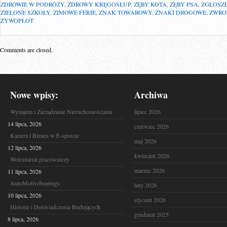
ZDROWIE W PODRÓŻY
,
ZDROWY KRĘGOSŁUP
,
ZĘBY KOTA
,
ZĘBY PSA
,
ZGŁOSZ
ZIELONE SZKOŁY
,
ZIMOWE FERIE
,
ZNAK TOWAROWY
,
ZNAKI DROGOWE
,
ZWRO
ŻYWOPŁOT
Comments are closed.
Nowe wpisy:
Archiwa
Wynajem i Zarządzanie Nieruchomościami
lipiec 2026
14 lipca, 2026
czerwiec 2026
Kariera i Biznes w E-sporcie
maj 2026
12 lipca, 2026
kwiecień 2026
Wolontariat pracowniczy
marzec 2026
11 lipca, 2026
AutoMotivebearings
luty 2026
10 lipca, 2026
styczeń 2026
Historie i Doświadczenia Budujących
grudzień 2025
8 lipca, 2026