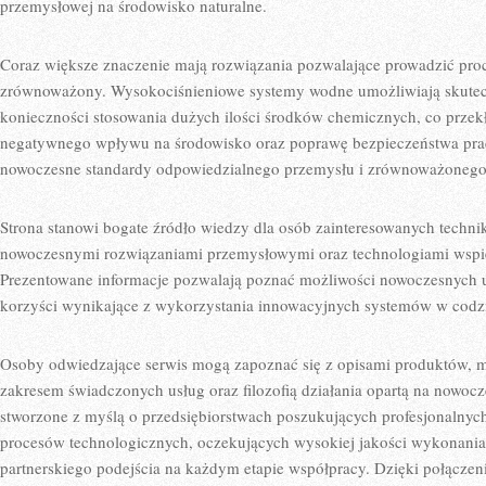
przemysłowej na środowisko naturalne.
Coraz większe znaczenie mają rozwiązania pozwalające prowadzić pro
zrównoważony. Wysokociśnieniowe systemy wodne umożliwiają skute
konieczności stosowania dużych ilości środków chemicznych, co przekł
negatywnego wpływu na środowisko oraz poprawę bezpieczeństwa pracy
nowoczesne standardy odpowiedzialnego przemysłu i zrównoważonego
Strona stanowi bogate źródło wiedzy dla osób zainteresowanych techn
nowoczesnymi rozwiązaniami przemysłowymi oraz technologiami wspie
Prezentowane informacje pozwalają poznać możliwości nowoczesnych u
korzyści wynikające z wykorzystania innowacyjnych systemów w codzi
Osoby odwiedzające serwis mogą zapoznać się z opisami produktów, m
zakresem świadczonych usług oraz filozofią działania opartą na nowoc
stworzone z myślą o przedsiębiorstwach poszukujących profesjonalny
procesów technologicznych, oczekujących wysokiej jakości wykonania,
partnerskiego podejścia na każdym etapie współpracy. Dzięki połącze