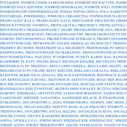
POCIĄGIEM
,
PODRÓŻ Z PSEM SAMOCHODEM
,
PODRÓŻE EDUKACYJNE
,
PODR
PODRÓŻE POZA SEZONEM
,
PODRÓŻE SENIORALNE
,
PODRÓŻE SOLO
,
PODRÓŻE
PODRÓŻOWANIE ODPOWIEDZIALNE
,
POEZJA WSPÓŁCZESNA
,
POLA NAMIOTO
POSTGRESQL
,
POWERSHELL
,
POWŁOKA CERAMICZNA
,
POZWOLENIE NA BUD
PRAWO JAZDY KAT A
,
PRAWO JAZDY KAT B
,
PRESTASHOP
,
PROCEDURY FIRM
PRODUKTYWNOŚĆ OSOBISTA
,
PROFILAKTYKA PRÓCHNICY
,
PROFILAKTYKA 
RENTOWNOŚCI
,
PROGRAMOWANIE C SHARP
,
PROGRAMOWANIE JAVA
,
PROGR
PROGRAMOWANIE KOTLIN
,
PROGRAMOWANIE PHP
,
PROGRAMOWANIE PYTH
OGRODU PRZYDOMOWEGO
,
PROJEKTOWANIE INTERAKCJI
,
PROMPT ENGINEE
PROTOTYPOWANIE
,
PRYWATNOŚĆ ONLINE
,
PRZEGLĄD TECHNICZNY
,
PRZEPI
PRZERWY RUCHOWE
,
PRZESTRZEŃ DLA MŁODZIEŻY
,
PRZEWODNIK PO MIEŚCI
KEMPINGOWA
,
PRZYGOTOWANIE DO MARATONU
,
PRZYGOTOWANIE DO PÓ
PSYCHODIETETYKA
,
PSZCZOŁY W OGRODZIE
,
PUNKTY KARNE
,
RAG
,
RANSO
RASPBERRY PI
,
RATY ONLINE
,
REACT
,
RECENZJE KSIĄŻEK
,
RECYKLING TREŚC
REGENERACJA PO TRENINGU
,
REGULAMIN OSIEDLA
,
REGULAMIN SKLEPU
,
R
REHABILITACJA PO URAZIE
,
REJSY RZECZNE
,
REKLAMA LOKALNA
,
REKLAMA
KLIENTÓW
,
REKRUTACJA ZDALNA
,
RELACJE PARTNERSKIE
,
RENOWACJA KAMI
API
,
REWITALIZACJA RYNKU
,
REZYDENCJE ARTYSTYCZNE
,
ROAD TRIP
,
ROLOW
ROUTER DOMOWY
,
ROZCIĄGANIE DYNAMICZNE
,
ROZCIĄGANIE STATYCZNE
,
ROZSZERZONA RZECZYWISTOŚĆ
,
ROZWÓJ EMOCJONALNY
,
RUTYNA WIECZO
DOBOWY
,
RZEMIOSŁO ARTYSTYCZNE
,
SAMOCHÓD RODZINNY
,
SAMOCHÓD 
SAMOCHODY MIEJSKIE
,
SANATORIA
,
SĄSIEDZKIE RELACJE
,
ŚCIÓŁKOWANIE
,
PUBLISHING
,
SEN SPORTOWCA
,
SESJA WIZERUNKOWA
,
SHOPIFY
,
SIEĆ MESH
,
REGIONALNE
,
SKŁAD KSIĄŻKI
,
SKRYPTY BASH
,
ŚLAD WĘGLOWY PODRÓŻY
,
TRENINGOWA
,
SNYCERSTWO
,
SOCIAL SELLING
,
SOCJALIZACJA KOTA
,
SOCJAL
SPACER Z PSEM
,
SPŁYWY KAJAKOWE RODZINNE
,
SPÓŁDZIELNIA MIESZKANI
JAWNA
,
SPÓŁKA Z O.O.
,
SPRING BOOT
,
SPRZEDAŻ B2B
,
SPRZEDAŻ B2C
,
SPRZE
SPRZĘT AUDIO
,
SPRZĘT TREKKINGOWY
,
SQLITE
,
STABILIZACJA
,
STAND-UP PO