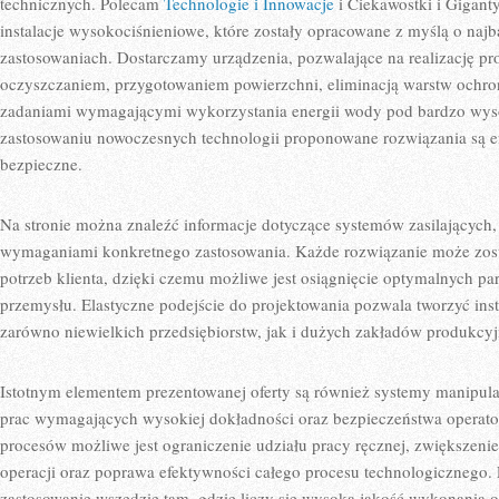
technicznych. Polecam
Technologie i Innowacje
i Ciekawostki i Gigant
instalacje wysokociśnieniowe, które zostały opracowane z myślą o naj
zastosowaniach. Dostarczamy urządzenia, pozwalające na realizację p
oczyszczaniem, przygotowaniem powierzchni, eliminacją warstw ochr
zadaniami wymagającymi wykorzystania energii wody pod bardzo wyso
zastosowaniu nowoczesnych technologii proponowane rozwiązania są e
bezpieczne.
Na stronie można znaleźć informacje dotyczące systemów zasilających,
wymaganiami konkretnego zastosowania. Każde rozwiązanie może zos
potrzeb klienta, dzięki czemu możliwe jest osiągnięcie optymalnych p
przemysłu. Elastyczne podejście do projektowania pozwala tworzyć inst
zarówno niewielkich przedsiębiorstw, jak i dużych zakładów produkcy
Istotnym elementem prezentowanej oferty są również systemy manipula
prac wymagających wysokiej dokładności oraz bezpieczeństwa operator
procesów możliwe jest ograniczenie udziału pracy ręcznej, zwiększen
operacji oraz poprawa efektywności całego procesu technologicznego. 
zastosowanie wszędzie tam, gdzie liczy się wysoka jakość wykonania 