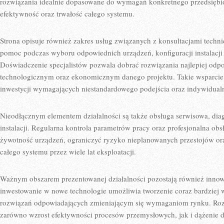
rozwiązania idealnie dopasowane do wymagań konkretnego przedsiębio
efektywność oraz trwałość całego systemu.
Strona opisuje również zakres usług związanych z konsultacjami techn
pomoc podczas wyboru odpowiednich urządzeń, konfiguracji instalacji
Doświadczenie specjalistów pozwala dobrać rozwiązania najlepiej o
technologicznym oraz ekonomicznym danego projektu. Takie wsparcie 
inwestycji wymagających niestandardowego podejścia oraz indywidual
Nieodłącznym elementem działalności są także obsługa serwisowa, dia
instalacji. Regularna kontrola parametrów pracy oraz profesjonalna ob
żywotność urządzeń, ograniczyć ryzyko nieplanowanych przestojów o
całego systemu przez wiele lat eksploatacji.
Ważnym obszarem prezentowanej działalności pozostają również innowa
inwestowanie w nowe technologie umożliwia tworzenie coraz bardziej
rozwiązań odpowiadających zmieniającym się wymaganiom rynku. Rozw
zarówno wzrost efektywności procesów przemysłowych, jak i dążenie d