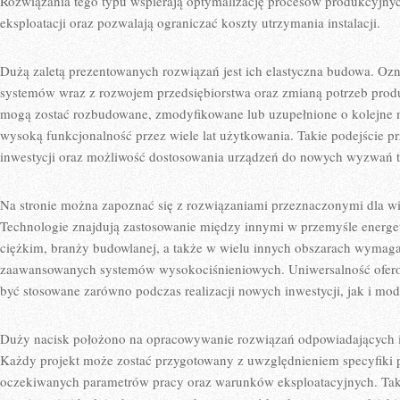
Rozwiązania tego typu wspierają optymalizację procesów produkcyjny
eksploatacji oraz pozwalają ograniczać koszty utrzymania instalacji.
Dużą zaletą prezentowanych rozwiązań jest ich elastyczna budowa. Oz
systemów wraz z rozwojem przedsiębiorstwa oraz zmianą potrzeb prod
mogą zostać rozbudowane, zmodyfikowane lub uzupełnione o kolejne
wysoką funkcjonalność przez wiele lat użytkowania. Takie podejście pr
inwestycji oraz możliwość dostosowania urządzeń do nowych wyzwań 
Na stronie można zapoznać się z rozwiązaniami przeznaczonymi dla wi
Technologie znajdują zastosowanie między innymi w przemyśle energe
ciężkim, branży budowlanej, a także w wielu innych obszarach wymag
zaawansowanych systemów wysokociśnieniowych. Uniwersalność ofero
być stosowane zarówno podczas realizacji nowych inwestycji, jak i moder
Duży nacisk położono na opracowywanie rozwiązań odpowiadających 
Każdy projekt może zostać przygotowany z uwzględnieniem specyfiki 
oczekiwanych parametrów pracy oraz warunków eksploatacyjnych. Tak