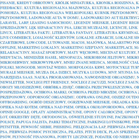
PISANIE
,
KREDYT OBROTOWY
,
KRÓLIK MINIATURKA
,
KRONIKA RODZINNA
,
K
FEEDBACKU
,
KULTURA REGIONALNA MAZOWSZA
,
KULTURA REGIONALNA 
POMORZA
,
KULTURA REGIONALNA WIELKOPOLSKI
,
KURNIK PRZYDOMOWY
PRZYDOMOWE
,
ŁADOWANIE AUTA W DOMU
,
ŁADOWARKI DO AUT ELEKTRY
LARAVEL
,
LARP
,
LEASING SAMOCHODU
,
LEGENDY MIEJSKIE
,
LEGENDY REG
SPRZEDAŻOWY
,
LĘK SEPARACYJNY PSA
,
LEKCJE MUZEALNE
,
LICENCJE
,
LINK
LINUX
,
LITERATURA FAKTU
,
LITERATURA FANTASY
,
LITERATURA KRYMINA
LIVE COMMERCE
,
LOJALNOŚĆ KLIENTÓW
,
LOKALNE ATRAKCJE
,
LOKALNE SE
CZARTEROWE
,
LOW-CODE
,
LUTOWANIE
,
MACOS
,
MAJÓWKA
,
MALARSTWO POL
OFFLINE
,
MARKETING LOKALNY
,
MARKETING SZEPTANY
,
MARKETPLACE
,
M
RELAKSACYJNY
,
MASAŻ SPORTOWY
,
MATY WĘCHOWE
,
MECENAT KULTURY
,
MEDYTACJA
,
MENEDŻER HASEŁ
,
MENOPAUZA
,
MIKROBIOM JELITOWY
,
MIKR
MIKROSERWISY
,
MIKROWYPRAWY
,
MNIEJ ZNANE MIEJSCA
,
MOBILNOŚĆ CIA
POLSKI
,
MONGODB
,
MONTAŻ WIDEO
,
MORFOLOGIA KRWI
,
MOTOCYKLE TUR
MURALE MIEJSKIE
,
MUZEA DLA DZIECI
,
MUZYKA LUDOWA
,
MVP
,
MYJNIA S
NARZĘDZIA SAAS
,
NAUKA PROGRAMOWANIA
,
NAWODNIENIE ORGANIZMU
,
NEWSLETTER
,
NOCLEGI PET FRIENDLY
,
NOCLEGI Z JACUZZI
,
NOCLEGI Z SAUN
OBOZY MŁODZIEŻOWE
,
OBRÓBKA ZDJĘĆ
,
OBROŻA PRZECIWKLESZCZOWA
,
OB
POSPRZEDAŻOWA
,
OCHRONA MARKI
,
OCHRONA PRZED MROZEM
,
OCHRONA 
PRZEPONOWY
,
ODPORNOŚĆ ORGANIZMU
,
ODPRAWA ONLINE
,
ODZIEŻ OUTD
OFFBOARDING
,
OGRÓD DESZCZOWY
,
OGRZEWANIE MIEJSKIE
,
OKŁADKA KSI
OPIEKA NAD KOTEM
,
OPIEKA NAD PSEM
,
OPIEKA OKOŁOPORODOWA
,
OPIEK
OPINIE GOOGLE
,
OPŁATY ADMINISTRACYJNE
,
OPONY CAŁOROCZNE
,
OPONY 
LOT
,
ORKIESTRY DĘTE
,
ORTODONCJA
,
OŚWIETLENIE STUDYJNE
,
PACZKOMAT
POLSCE
,
PAPUGA FALISTA
,
PARKI TEMATYCZNE
,
PARKINGI LOTNISKOWE
,
PE
PETSITTER
,
PEWNOŚĆ SIEBIE
,
PHISHING
,
PIELĘGNACJA ŁAP
,
PIERWSZA POMO
PSA
,
PIERWSZA POMOC PSYCHICZNA
,
PILATES
,
PITCH DECK
,
PLAN SPRZEDAŻ
PSÓW
,
PŁYNNOŚĆ FINANSOWA
,
POBYTY LECZNICZE
,
PODATEK OD NIERUCH