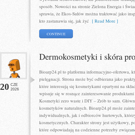
sposób. Nowości na stronie Zielona Energia i Świ
sprawia, że Ekos-Sułów można traktować jako ins
kto zastanawia się, jak żyć
[ Read More ]
CONTINUE
Dermokosmetyki i skóra pr
Bioarp24.pl to platforma informacyjno-ofertowa, kt
pielęgnacji. Strona może być odbierana jako prakty
20
CZE
które interesują się kosmetykami opartymi na skład
2026
wpisuje się w rosnące zainteresowanie produktami
Kosmetyki zero waste i DIY – Zrób to sam. Głów
kosmetyków naturalnych. Bioarp24.pl może zaint
indywidualnych, jak i odbiorców hurtowych, któr
kosmetycznych. Charakter strony jest użytkowy, p
które odpowiadają na codzienne potrzeby związan