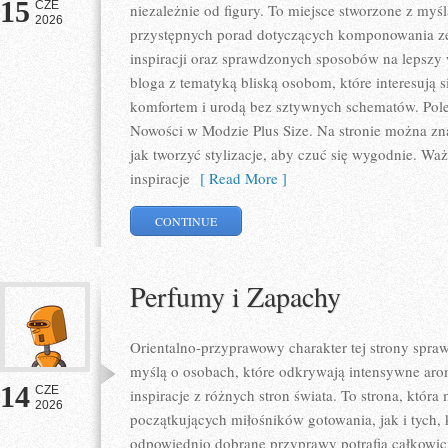
15
CZE
niezależnie od figury. To miejsce stworzone z myśl
2026
przystępnych porad dotyczących komponowania zes
inspiracji oraz sprawdzonych sposobów na lepszy w
bloga z tematyką bliską osobom, które interesują 
komfortem i urodą bez sztywnych schematów. Pole
Nowości w Modzie Plus Size. Na stronie można zna
jak tworzyć stylizacje, aby czuć się wygodnie. W
inspiracje
[ Read More ]
CONTINUE
Perfumy i Zapachy
Orientalno-przyprawowy charakter tej strony sprawi
myślą o osobach, które odkrywają intensywne arom
14
CZE
inspiracje z różnych stron świata. To strona, któr
2026
początkujących miłośników gotowania, jak i tych,
odpowiednio dobrane przyprawy potrafią całkowici