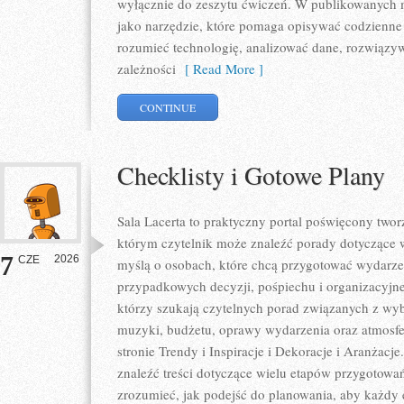
wyłącznie do zeszytu ćwiczeń. W publikowanych m
jako narzędzie, które pomaga opisywać codzienne 
rozumieć technologię, analizować dane, rozwiązy
zależności
[ Read More ]
CONTINUE
Checklisty i Gotowe Plany
Sala Lacerta to praktyczny portal poświęcony tw
którym czytelnik może znaleźć porady dotyczące w
7
2026
CZE
myślą o osobach, które chcą przygotować wydarze
przypadkowych decyzji, pośpiechu i organizacyjne
którzy szukają czytelnych porad związanych z wybo
muzyki, budżetu, oprawy wydarzenia oraz atmosfe
stronie Trendy i Inspiracje i Dekoracje i Aranżacj
znaleźć treści dotyczące wielu etapów przygotowa
zrozumieć, jak podejść do planowania, aby każdy e