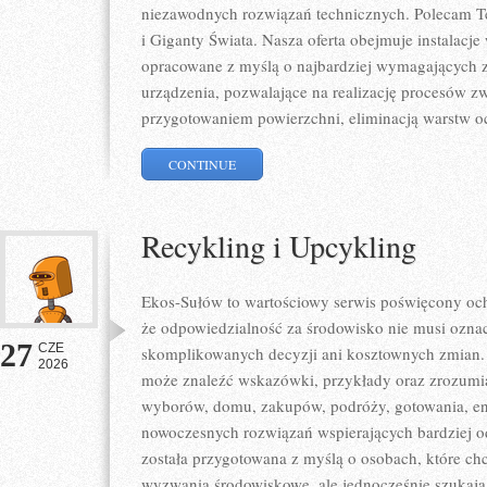
niezawodnych rozwiązań technicznych. Polecam Te
i Giganty Świata. Nasza oferta obejmuje instalacje
opracowane z myślą o najbardziej wymagających 
urządzenia, pozwalające na realizację procesów z
przygotowaniem powierzchni, eliminacją warstw 
CONTINUE
Recykling i Upcykling
Ekos-Sułów to wartościowy serwis poświęcony och
że odpowiedzialność za środowisko nie musi ozna
27
CZE
skomplikowanych decyzji ani kosztownych zmian. 
2026
może znaleźć wskazówki, przykłady oraz zrozumia
wyborów, domu, zakupów, podróży, gotowania, ener
nowoczesnych rozwiązań wspierających bardziej od
została przygotowana z myślą o osobach, które ch
wyzwania środowiskowe, ale jednocześnie szukają 