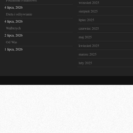
Podziemie Finansowe
wrzesień 2025
4 lipca, 2026
sierpień 2025
Dieta i odżywianie
lipiec 2025
4 lipca, 2026
Wałbrzych
czerwiec 2025
2 lipca, 2026
maj 2025
Od Was
kwiecień 2025
1 lipca, 2026
marzec 2025
luty 2025