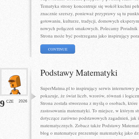
Tematyka strony koncentruje się wokół kuchni pełne
znacznie szerszy, ponieważ przyprawy są tu punk
gotowaniu, kulturze, tradycji, domowych eksper
nowych połączeń smakowych. Polecamy Poradnik P
Strona może być postrzegana jako inspirujący por
CONTINUE
Podstawy Matematyki
SuperMatma.pl to inspirujący serwis internetowy 
pokazuje, że świat liczb, wzorów, równań i logicz
9
2026
CZE
Strona została stworzona z myślą o osobach, któr
zastosowania matematyki. To miejsce, w którym s
dotyczące zarówno podstawowych zagadnień, jak 
matematycznych. Zobacz także Podstawy Matematyk
blog o matematyce prezentuje matematykę jako dzie