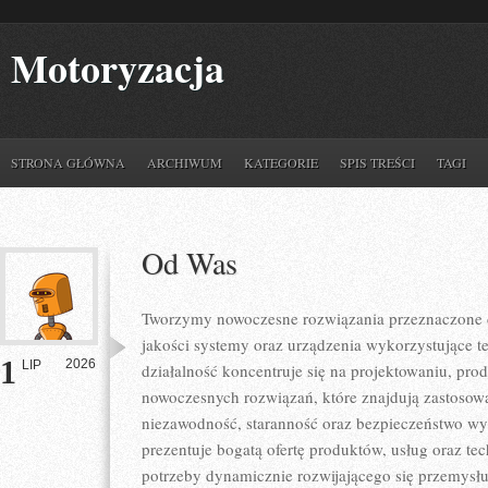
Motoryzacja
STRONA GŁÓWNA
ARCHIWUM
KATEGORIE
SPIS TREŚCI
TAGI
Od Was
Tworzymy nowoczesne rozwiązania przeznaczone d
jakości systemy oraz urządzenia wykorzystujące t
1
2026
LIP
działalność koncentruje się na projektowaniu, pro
nowoczesnych rozwiązań, które znajdują zastosowa
niezawodność, staranność oraz bezpieczeństwo w
prezentuje bogatą ofertę produktów, usług oraz te
potrzeby dynamicznie rozwijającego się przemysłu