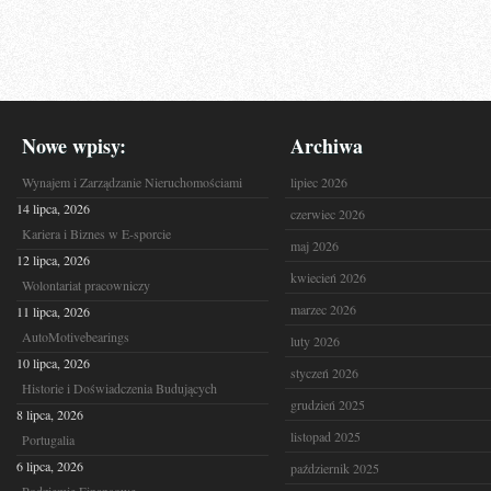
Nowe wpisy:
Archiwa
Wynajem i Zarządzanie Nieruchomościami
lipiec 2026
14 lipca, 2026
czerwiec 2026
Kariera i Biznes w E-sporcie
maj 2026
12 lipca, 2026
kwiecień 2026
Wolontariat pracowniczy
marzec 2026
11 lipca, 2026
AutoMotivebearings
luty 2026
10 lipca, 2026
styczeń 2026
Historie i Doświadczenia Budujących
grudzień 2025
8 lipca, 2026
listopad 2025
Portugalia
6 lipca, 2026
październik 2025