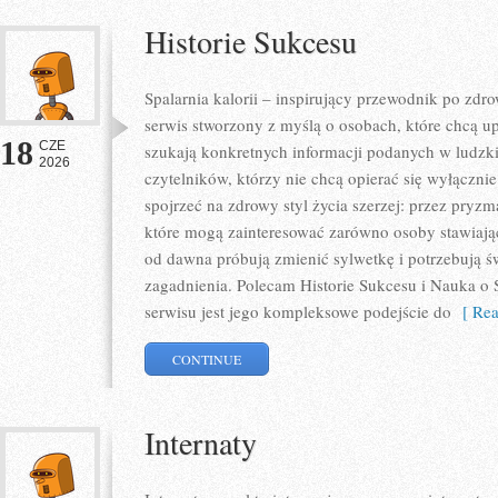
Historie Sukcesu
Spalarnia kalorii – inspirujący przewodnik po zdro
serwis stworzony z myślą o osobach, które chcą u
18
CZE
szukają konkretnych informacji podanych w ludzki
2026
czytelników, którzy nie chcą opierać się wyłączni
spojrzeć na zdrowy styl życia szerzej: przez pryzm
które mogą zainteresować zarówno osoby stawiające
od dawna próbują zmienić sylwetkę i potrzebują ś
zagadnienia. Polecam Historie Sukcesu i Nauka o S
serwisu jest jego kompleksowe podejście do
[ Rea
CONTINUE
Internaty