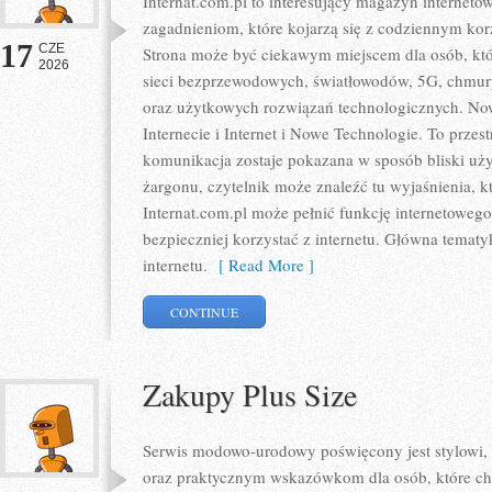
Internat.com.pl to interesujący magazyn internet
zagadnieniom, które kojarzą się z codziennym ko
17
CZE
Strona może być ciekawym miejscem dla osób, któr
2026
sieci bezprzewodowych, światłowodów, 5G, chmury
oraz użytkowych rozwiązań technologicznych. Nowo
Internecie i Internet i Nowe Technologie. To prze
komunikacja zostaje pokazana w sposób bliski uż
żargonu, czytelnik może znaleźć tu wyjaśnienia, 
Internat.com.pl może pełnić funkcję internetoweg
bezpieczniej korzystać z internetu. Główna tematy
internetu.
[ Read More ]
CONTINUE
Zakupy Plus Size
Serwis modowo-urodowy poświęcony jest stylowi,
oraz praktycznym wskazówkom dla osób, które chc