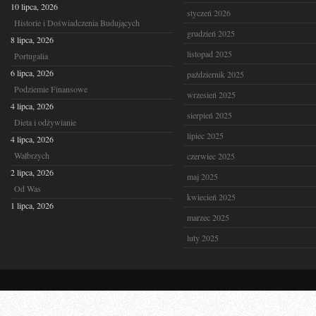
10 lipca, 2026
styczeń 2026
Historie i Doświadczenia Budujących
grudzień 2025
8 lipca, 2026
listopad 2025
Portugalia
6 lipca, 2026
październik 2025
Podziemie Finansowe
wrzesień 2025
4 lipca, 2026
sierpień 2025
Dieta i odżywianie
lipiec 2025
4 lipca, 2026
Wałbrzych
czerwiec 2025
2 lipca, 2026
maj 2025
Od Was
kwiecień 2025
1 lipca, 2026
marzec 2025
luty 2025