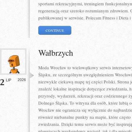
sportami rekreacyjnymi, treningiem funkcjonalnym
regeneracją oraz szeroko rozumianym zdrowiem. Op
publikowanej w serwisie. Polecam Fitness i Dieta i
CONTINUE
Wałbrzych
Moda Wrocław to wielowątkowy serwis internet
Śląsku, ze szczególnym uwzględnieniem Wrocławia
2
2026
LIP
niezwykle ciekawą mapę tej części Polski. Strona
znaleźć lokalne inspiracje dotyczące zwiedzania, his
przyrody, wydarzeń, rekreacji oraz codziennego ż
Dolnego Śląska. To witryna dla osób, które lubią 
Wrocław nie ogranicza się wyłącznie do najbardzie
również niebanalne punkty na mapie, które częst
zwiedzania. Dzięki temu serwis może być inspiruj
planujących weekendowy wyjazd, jak i dla miesz