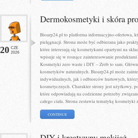
Dermokosmetyki i skóra pr
Bioarp24.pl to platforma informacyjno-ofertowa, kt
pielęgnacji. Strona może być odbierana jako prakty
20
CZE
które interesują się kosmetykami opartymi na skład
2026
wpisuje się w rosnące zainteresowanie produktami
Kosmetyki zero waste i DIY – Zrób to sam. Głów
kosmetyków naturalnych. Bioarp24.pl może zaint
indywidualnych, jak i odbiorców hurtowych, któr
kosmetycznych. Charakter strony jest użytkowy, p
które odpowiadają na codzienne potrzeby związan
całego ciała. Strona zestawia tematykę kosmetyki 
CONTINUE
DIY i kreatywny makijaż