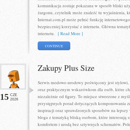
komunikacja zostaje pokazana w sposób bliski uż
żargonu, czytelnik może znaleźć tu wyjaśnienia, 
Internat.com.pl może pełnić funkcję internetoweg
bezpieczniej korzystać z internetu. Główna tematy
internetu.
[ Read More ]
CONTINUE
Zakupy Plus Size
Serwis modowo-urodowy poświęcony jest stylowi,
oraz praktycznym wskazówkom dla osób, które chc
15
CZE
niezależnie od figury. To miejsce stworzone z myśl
2026
przystępnych porad dotyczących komponowania zes
inspiracji oraz sprawdzonych sposobów na lepszy w
bloga z tematyką bliską osobom, które interesują 
komfortem i urodą bez sztywnych schematów. Pole