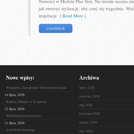
Nowości w Modzie Plus Size. Na stronie można zna
jak tworzyć stylizacje, aby czuć się wygodnie. W
inspiracje
[ Read More ]
CONTINUE
Nowe wpisy:
Archiwa
Wynajem i Zarządzanie Nieruchomościami
lipiec 2026
14 lipca, 2026
czerwiec 2026
Kariera i Biznes w E-sporcie
maj 2026
12 lipca, 2026
kwiecień 2026
Wolontariat pracowniczy
marzec 2026
11 lipca, 2026
AutoMotivebearings
luty 2026