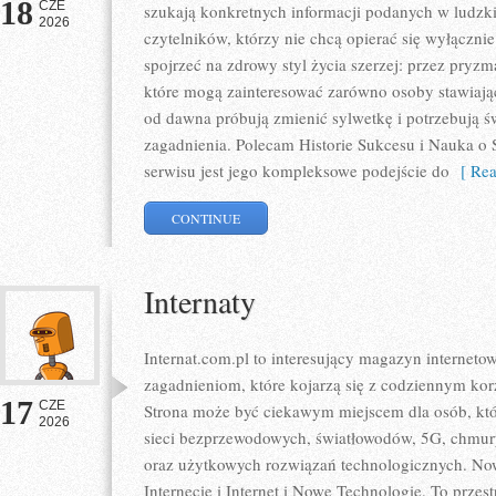
18
CZE
szukają konkretnych informacji podanych w ludzki
2026
czytelników, którzy nie chcą opierać się wyłączni
spojrzeć na zdrowy styl życia szerzej: przez pryzm
które mogą zainteresować zarówno osoby stawiające
od dawna próbują zmienić sylwetkę i potrzebują ś
zagadnienia. Polecam Historie Sukcesu i Nauka o S
serwisu jest jego kompleksowe podejście do
[ Rea
CONTINUE
Internaty
Internat.com.pl to interesujący magazyn internet
zagadnieniom, które kojarzą się z codziennym ko
17
CZE
Strona może być ciekawym miejscem dla osób, któr
2026
sieci bezprzewodowych, światłowodów, 5G, chmury
oraz użytkowych rozwiązań technologicznych. Nowo
Internecie i Internet i Nowe Technologie. To prze