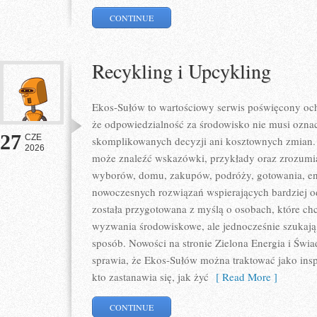
CONTINUE
Recykling i Upcykling
Ekos-Sułów to wartościowy serwis poświęcony och
że odpowiedzialność za środowisko nie musi ozna
27
CZE
skomplikowanych decyzji ani kosztownych zmian. 
2026
może znaleźć wskazówki, przykłady oraz zrozumia
wyborów, domu, zakupów, podróży, gotowania, ener
nowoczesnych rozwiązań wspierających bardziej od
została przygotowana z myślą o osobach, które ch
wyzwania środowiskowe, ale jednocześnie szukają 
sposób. Nowości na stronie Zielona Energia i Świ
sprawia, że Ekos-Sułów można traktować jako ins
kto zastanawia się, jak żyć
[ Read More ]
CONTINUE