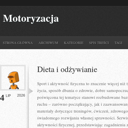
Motoryzacja
STRONA GŁÓWNA
ARCHIWUM
KATEGORIE
SPIS TREŚCI
TAGI
Dieta i odżywianie
Sport i aktywność fizyczna to znacznie więcej niż 
życia, sposób dbania o zdrowie, dobre samopoczuc
4
2026
LIP
poświęcona tej tematyce stanowi rozbudowane baz
ruchu – zarówno początkujący, jak i zaawansowan
materiały dotyczące treningów, ćwiczeń, zdrowego 
świadomego rozwijania własnej sprawności. Serwi
aktywności fizycznej, przedstawiając zagadnienia z