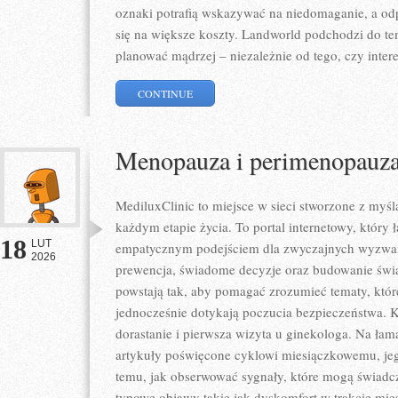
oznaki potrafią wskazywać na niedomaganie, a od
się na większe koszty. Landworld podchodzi do tem
planować mądrzej – niezależnie od tego, czy intere
CONTINUE
Menopauza i perimenopauz
MediluxClinic to miejsce w sieci stworzone z myś
każdym etapie życia. To portal internetowy, który 
18
LUT
empatycznym podejściem dla zwyczajnych wyzwań. 
2026
prewencja, świadome decyzje oraz budowanie świ
powstają tak, aby pomagać zrozumieć tematy, któr
jednocześnie dotykają poczucia bezpieczeństwa. K
dorastanie i pierwsza wizyta u ginekologa. Na łam
artykuły poświęcone cyklowi miesiączkowemu, j
temu, jak obserwować sygnały, które mogą świadc
typowe objawy takie jak dyskomfort w trakcie mies