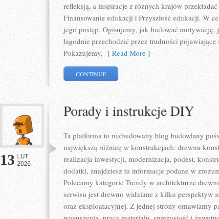
refleksją, a inspiracje z różnych krajów przekłada
Finansowanie edukacji i Przyszłość edukacji. W ce
jego postęp. Opisujemy, jak budować motywację, j
łagodnie przechodzić przez trudności pojawiające 
Pokazujemy,
[ Read More ]
CONTINUE
Porady i instrukcje DIY
Ta platforma to rozbudowany blog budowlany pośw
największą różnicę w konstrukcjach: drewnu konst
13
LUT
realizacja inwestycji, modernizacja, podest, konst
2026
dodatki, znajdziesz tu informacje podane w zrozum
Polecamy kategorie Trendy w architekturze drewn
serwisu jest drewno widziane z kilku perspektyw na
oraz eksploatacyjnej. Z jednej strony omawiamy pa
wysuszenia, praca materiału, sprężystość i żywotno