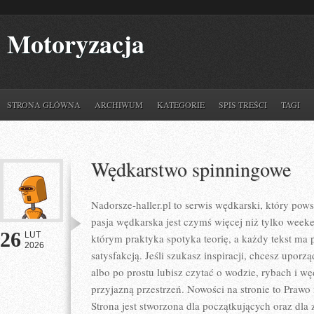
Motoryzacja
STRONA GŁÓWNA
ARCHIWUM
KATEGORIE
SPIS TREŚCI
TAGI
Wędkarstwo spinningowe
Nadorsze-haller.pl to serwis wędkarski, który pows
pasja wędkarska jest czymś więcej niż tylko wee
26
LUT
którym praktyka spotyka teorię, a każdy tekst ma 
2026
satysfakcją. Jeśli szukasz inspiracji, chcesz upor
albo po prostu lubisz czytać o wodzie, rybach i wę
przyjazną przestrzeń. Nowości na stronie to Prawo 
Strona jest stworzona dla początkujących oraz dl