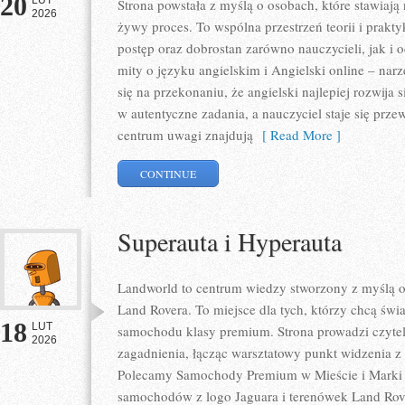
20
LUT
Strona powstała z myślą o osobach, które stawiają 
2026
żywy proces. To wspólna przestrzeń teorii i prakty
postęp oraz dobrostan zarówno nauczycieli, jak i 
mity o języku angielskim i Angielski online – narzę
się na przekonaniu, że angielski najlepiej rozwija 
w autentyczne zadania, a nauczyciel staje się prz
centrum uwagi znajdują
[ Read More ]
CONTINUE
Superauta i Hyperauta
Landworld to centrum wiedzy stworzony z myślą o
Land Rovera. To miejsce dla tych, którzy chcą ś
18
LUT
samochodu klasy premium. Strona prowadzi czytel
2026
zagadnienia, łącząc warsztatowy punkt widzenia z 
Polecamy Samochody Premium w Mieście i Marki
samochodów z logo Jaguara i terenówek Land Rove