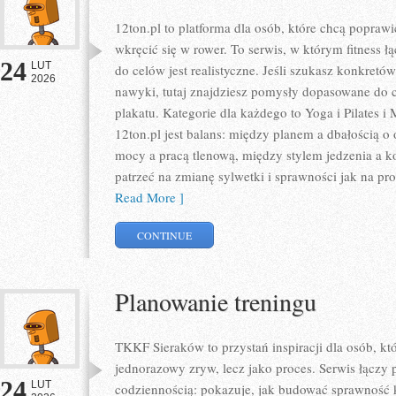
12ton.pl to platforma dla osób, które chcą popraw
wkręcić się w rower. To serwis, w którym fitness łą
24
LUT
do celów jest realistyczne. Jeśli szukasz konkret
2026
nawyki, tutaj znajdziesz pomysły dopasowane do c
plakatu. Kategorie dla każdego to Yoga i Pilates 
12ton.pl jest balans: między planem a dbałością
mocy a pracą tlenową, między stylem jedzenia a 
patrzeć na zmianę sylwetki i sprawności jak na pro
Read More ]
CONTINUE
Planowanie treningu
TKKF Sieraków to przystań inspiracji dla osób, któ
jednorazowy zryw, lecz jako proces. Serwis łączy 
24
LUT
codziennością: pokazuje, jak budować sprawność 