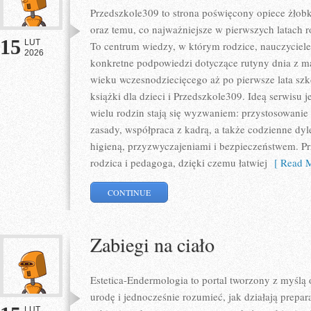
Przedszkole309 to strona poświęcony opiece żło
oraz temu, co najważniejsze w pierwszych latach 
15
LUT
To centrum wiedzy, w którym rodzice, nauczyciele 
2026
konkretne podpowiedzi dotyczące rutyny dnia z m
wieku wczesnodziecięcego aż po pierwsze lata szk
książki dla dzieci i Przedszkole309. Ideą serwisu 
wielu rodzin stają się wyzwaniem: przystosowanie
zasady, współpraca z kadrą, a także codzienne dyl
higieną, przyzwyczajeniami i bezpieczeństwem. P
rodzica i pedagoga, dzięki czemu łatwiej
[ Read M
CONTINUE
Zabiegi na ciało
Estetica-Endermologia to portal tworzony z myślą
urodę i jednocześnie rozumieć, jak działają prepa
LUT