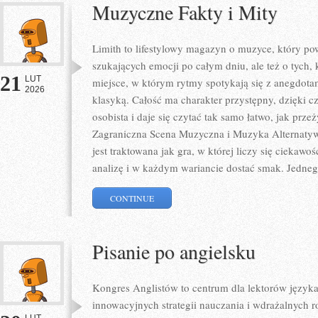
Muzyczne Fakty i Mity
Limith to lifestylowy magazyn o muzyce, który pow
szukających emocji po całym dniu, ale też o tych,
21
LUT
miejsce, w którym rytmy spotykają się z anegdotam
2026
klasyką. Całość ma charakter przystępny, dzięki c
osobista i daje się czytać tak samo łatwo, jak prze
Zagraniczna Scena Muzyczna i Muzyka Alternaty
jest traktowana jak gra, w której liczy się ciekawoś
analizę i w każdym wariancie dostać smak. Jedne
CONTINUE
Pisanie po angielsku
Kongres Anglistów to centrum dla lektorów języka
innowacyjnych strategii nauczania i wdrażalnych 