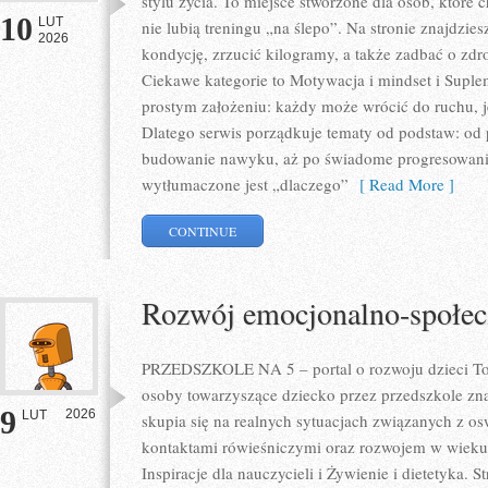
stylu życia. To miejsce stworzone dla osób, które 
10
LUT
nie lubią treningu „na ślepo”. Na stronie znajdzie
2026
kondycję, zrzucić kilogramy, a także zadbać o zdr
Ciekawe kategorie to Motywacja i mindset i Supleme
prostym założeniu: każdy może wrócić do ruchu, j
Dlatego serwis porządkuje tematy od podstaw: od 
budowanie nawyku, aż po świadome progresowanie.
wytłumaczone jest „dlaczego”
[ Read More ]
CONTINUE
Rozwój emocjonalno-społec
PRZEDSZKOLE NA 5 – portal o rozwoju dzieci To 
osoby towarzyszące dziecko przez przedszkole zna
9
2026
LUT
skupia się na realnych sytuacjach związanych z os
kontaktami rówieśniczymi oraz rozwojem w wiek
Inspiracje dla nauczycieli i Żywienie i dietetyka. St