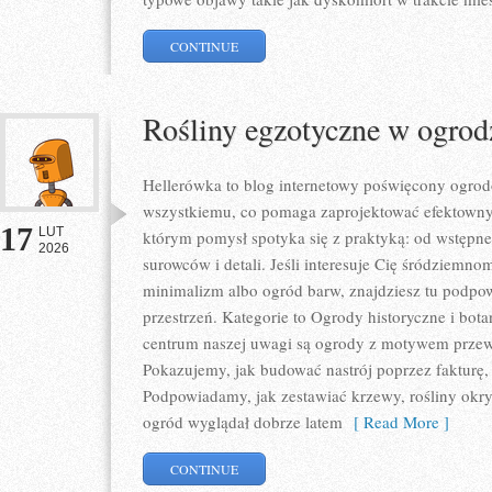
CONTINUE
Rośliny egzotyczne w ogrod
Hellerówka to blog internetowy poświęcony ogro
wszystkiemu, co pomaga zaprojektować efektowny 
17
LUT
którym pomysł spotyka się z praktyką: od wstępne
2026
surowców i detali. Jeśli interesuje Cię śródziemn
minimalizm albo ogród barw, znajdziesz tu podpowi
przestrzeń. Kategorie to Ogrody historyczne i bot
centrum naszej uwagi są ogrody z motywem przewo
Pokazujemy, jak budować nastrój poprzez fakturę,
Podpowiadamy, jak zestawiać krzewy, rośliny okr
ogród wyglądał dobrze latem
[ Read More ]
CONTINUE