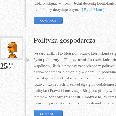
lubią wyciągać wnioski. Jedni docenią łopatologi
detal, który decyduje o tym,
[ Read More ]
CONTINUE
Polityka gospodarcza
ryszard-galla.pl to blog polityczny, który skupia
życiu publicznym. To przestrzeń dla osób, które
25
LUT
wspólnoty, śledzić procesy zachodzące w polityce
2026
budować samodzielną opinię w oparciu o porówna
pozostaje człowiek jako uczestnik demokracji, a t
różnych szczeblach przekładają się na codzienność
polityka i Prawo i konstytucja Blog jest pisany 
tematów bez spłycania sensu. Chodzi o to, by tema
prawa obywatelskie czy procedury demokratyczne s
CONTINUE