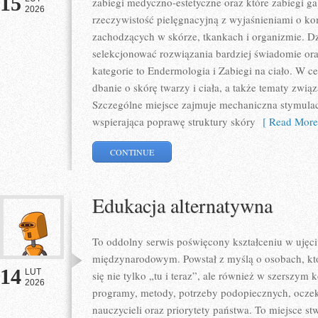
15
zabiegi medyczno-estetyczne oraz które zabiegi ga
2026
rzeczywistość pielęgnacyjną z wyjaśnieniami o 
zachodzących w skórze, tkankach i organizmie. D
selekcjonować rozwiązania bardziej świadomie ora
kategorie to Endermologia i Zabiegi na ciało. W c
dbanie o skórę twarzy i ciała, a także tematy zwi
Szczególne miejsce zajmuje mechaniczna stymulac
wspierająca poprawę struktury skóry
[ Read More
CONTINUE
Edukacja alternatywna
To oddolny serwis poświęcony kształceniu w ujęc
międzynarodowym. Powstał z myślą o osobach, któ
14
LUT
się nie tylko „tu i teraz”, ale również w szerszym k
2026
programy, metody, potrzeby podopiecznych, ocz
nauczycieli oraz priorytety państwa. To miejsce st