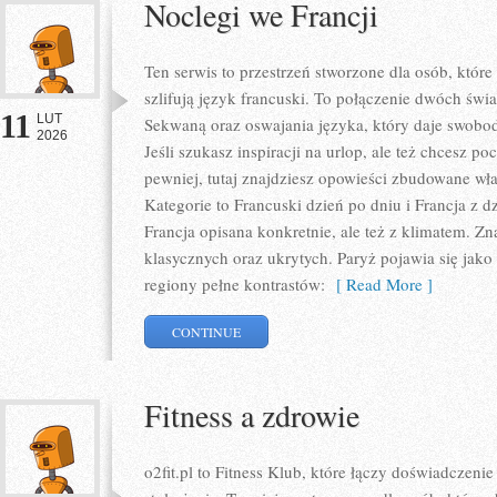
Noclegi we Francji
Ten serwis to przestrzeń stworzone dla osób, które
szlifują język francuski. To połączenie dwóch świ
11
LUT
Sekwaną oraz oswajania języka, który daje swob
2026
Jeśli szukasz inspiracji na urlop, ale też chcesz p
pewniej, tutaj znajdziesz opowieści zbudowane w
Kategorie to Francuski dzień po dniu i Francja z d
Francja opisana konkretnie, ale też z klimatem. Zn
klasycznych oraz ukrytych. Paryż pojawia się jak
regiony pełne kontrastów:
[ Read More ]
CONTINUE
Fitness a zdrowie
o2fit.pl to Fitness Klub, które łączy doświadczeni