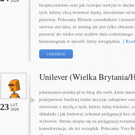
2026
bezpieczeństwo oraz jak rozwijać nawyki w duchu
tych, którzy chcą trenować lepiej, niezależnie od t
przerwie. Polecamy Historie zawodników i trener
serwisu stoi idea, że trening nie jest tylko zbiore
pasować do wieku oraz realiów dnia codzienneg
harmonogram w sposób, który uwzględnia
[ Read
CONTINUE
Unilever (Wielka Brytania/
johnmasters-polska.pl to blog dla osób, które inter
podejmować bardziej trafne decyzje zakupowe oraz
23
LUT
stworzone z myślą o tych, którzy lubią wiedzieć, co
2026
składniki i jak budować schemat pielęgnacji bez 
wyborów. Strona skupia się na pielęgnacji rozumia
konsekwencja, ale też rozsądek. Polecamy Yves Ro