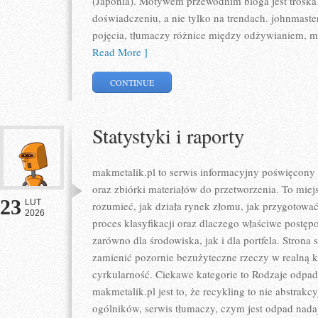
(Japonia). Motywem przewodnim bloga jest troska 
doświadczeniu, a nie tylko na trendach. johnmast
pojęcia, tłumaczy różnice między odżywianiem, m
Read More ]
CONTINUE
Statystyki i raporty
makmetalik.pl to serwis informacyjny poświęcon
oraz zbiórki materiałów do przetworzenia. To miejsc
23
LUT
rozumieć, jak działa rynek złomu, jak przygotowa
2026
proces klasyfikacji oraz dlaczego właściwe postę
zarówno dla środowiska, jak i dla portfela. Strona 
zamienić pozornie bezużyteczne rzeczy w realną k
cyrkularność. Ciekawe kategorie to Rodzaje odp
makmetalik.pl jest to, że recykling to nie abstrakc
ogólników, serwis tłumaczy, czym jest odpad nada