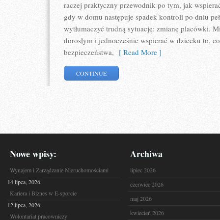
raczej praktyczny przewodnik po tym, jak wspierać
gdy w domu następuje spadek kontroli po dniu pe
wytłumaczyć trudną sytuację: zmianę placówki. Mis
dorosłym i jednocześnie wspierać w dziecku to, co
bezpieczeństwa,
[ Read More ]
CONTINUE
Nowe wpisy:
Archiwa
Wynajem i Zarządzanie Nieruchomościami
lipiec 2026
14 lipca, 2026
czerwiec 2026
Kariera i Biznes w E-sporcie
maj 2026
12 lipca, 2026
kwiecień 2026
Wolontariat pracowniczy