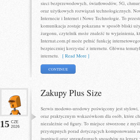
sieci bezprzewodowych, światłowodów, 5G, chmury
oraz użytkowych rozwiązań technologicznych. Nowo
Internecie i Internet i Nowe Technologie. To prze
komunikacja zostaje pokazana w sposób bliski uż
żargonu, czytelnik może znaleźć tu wyjaśnienia, 
Internat.com.pl może pełnić funkcję internetoweg
bezpieczniej korzystać z internetu. Główna tematy
internetu.
[ Read More ]
CONTINUE
Zakupy Plus Size
Serwis modowo-urodowy poświęcony jest stylowi,
oraz praktycznym wskazówkom dla osób, które chc
15
CZE
niezależnie od figury. To miejsce stworzone z myśl
2026
przystępnych porad dotyczących komponowania zes
inspiracji oraz sprawdzonych sposobów na lepszy w