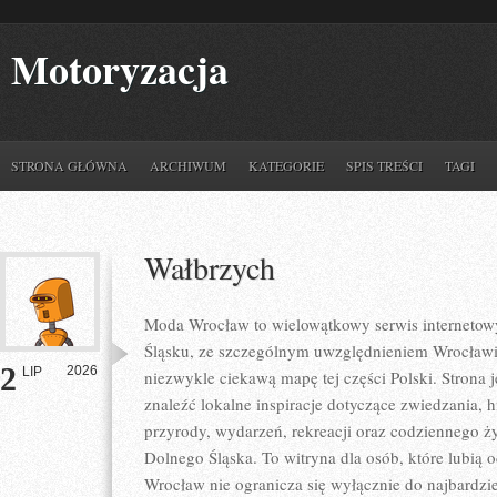
Motoryzacja
STRONA GŁÓWNA
ARCHIWUM
KATEGORIE
SPIS TREŚCI
TAGI
Wałbrzych
Moda Wrocław to wielowątkowy serwis internet
Śląsku, ze szczególnym uwzględnieniem Wrocławia
2
2026
LIP
niezwykle ciekawą mapę tej części Polski. Strona
znaleźć lokalne inspiracje dotyczące zwiedzania, his
przyrody, wydarzeń, rekreacji oraz codziennego ż
Dolnego Śląska. To witryna dla osób, które lubią 
Wrocław nie ogranicza się wyłącznie do najbardzie