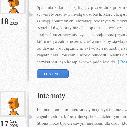
Spalarnia kalorii – inspirujący przewodnik po zdro
serwis stworzony z myślą o osobach, które chcą u
18
CZE
szukają konkretnych informacji podanych w ludzki
2026
czytelników, którzy nie chcą opierać się wyłączni
spojrzeć na zdrowy styl życia szerzej: przez pryzm
które mogą zainteresować zarówno osoby stawiające
od dawna próbują zmienić sylwetkę i potrzebują ś
zagadnienia. Polecam Historie Sukcesu i Nauka o S
serwisu jest jego kompleksowe podejście do
[ Rea
CONTINUE
Internaty
Internat.com.pl to interesujący magazyn internet
zagadnieniom, które kojarzą się z codziennym ko
17
CZE
Strona może być ciekawym miejscem dla osób, któr
2026