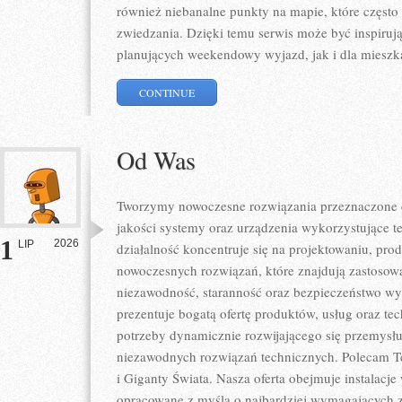
również niebanalne punkty na mapie, które częst
zwiedzania. Dzięki temu serwis może być inspiruj
planujących weekendowy wyjazd, jak i dla miesz
CONTINUE
Od Was
Tworzymy nowoczesne rozwiązania przeznaczone d
jakości systemy oraz urządzenia wykorzystujące t
1
2026
LIP
działalność koncentruje się na projektowaniu, pro
nowoczesnych rozwiązań, które znajdują zastosowa
niezawodność, staranność oraz bezpieczeństwo w
prezentuje bogatą ofertę produktów, usług oraz te
potrzeby dynamicznie rozwijającego się przemysłu
niezawodnych rozwiązań technicznych. Polecam Te
i Giganty Świata. Nasza oferta obejmuje instalacje
opracowane z myślą o najbardziej wymagających 