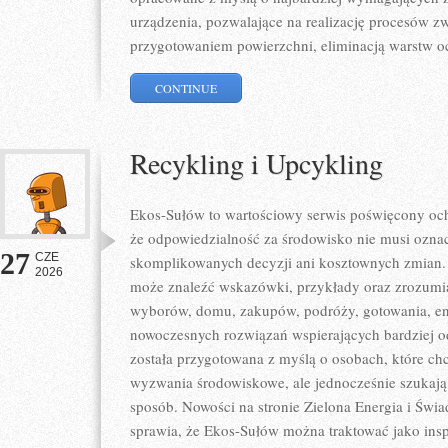
urządzenia, pozwalające na realizację procesów z
przygotowaniem powierzchni, eliminacją warstw 
CONTINUE
Recykling i Upcykling
Ekos-Sułów to wartościowy serwis poświęcony och
że odpowiedzialność za środowisko nie musi ozna
27
CZE
skomplikowanych decyzji ani kosztownych zmian. 
2026
może znaleźć wskazówki, przykłady oraz zrozumia
wyborów, domu, zakupów, podróży, gotowania, ener
nowoczesnych rozwiązań wspierających bardziej od
została przygotowana z myślą o osobach, które ch
wyzwania środowiskowe, ale jednocześnie szukają 
sposób. Nowości na stronie Zielona Energia i Świ
sprawia, że Ekos-Sułów można traktować jako ins