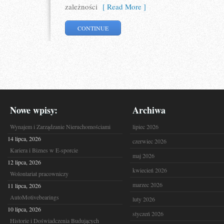
zależności
[ Read More ]
CONTINUE
Nowe wpisy:
Archiwa
Wynajem i Zarządzanie Nieruchomościami
lipiec 2026
14 lipca, 2026
czerwiec 2026
Kariera i Biznes w E-sporcie
maj 2026
12 lipca, 2026
kwiecień 2026
Wolontariat pracowniczy
marzec 2026
11 lipca, 2026
AutoMotivebearings
luty 2026
10 lipca, 2026
styczeń 2026
Historie i Doświadczenia Budujących