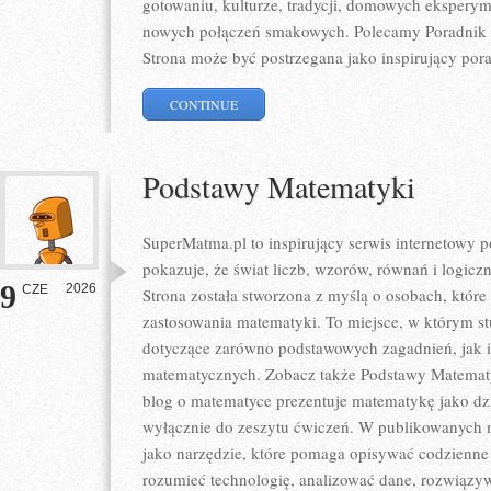
gotowaniu, kulturze, tradycji, domowych eksper
nowych połączeń smakowych. Polecamy Poradnik P
Strona może być postrzegana jako inspirujący por
CONTINUE
Podstawy Matematyki
SuperMatma.pl to inspirujący serwis internetowy 
pokazuje, że świat liczb, wzorów, równań i logicz
9
2026
CZE
Strona została stworzona z myślą o osobach, któr
zastosowania matematyki. To miejsce, w którym s
dotyczące zarówno podstawowych zagadnień, jak 
matematycznych. Zobacz także Podstawy Matematyk
blog o matematyce prezentuje matematykę jako dzie
wyłącznie do zeszytu ćwiczeń. W publikowanych m
jako narzędzie, które pomaga opisywać codzienne 
rozumieć technologię, analizować dane, rozwiązy