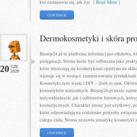
kto zastanawia się, jak żyć
[ Read More ]
CONTINUE
Dermokosmetyki i skóra pr
Bioarp24.pl to platforma informacyjno-ofertowa, kt
pielęgnacji. Strona może być odbierana jako prakty
20
CZE
które interesują się kosmetykami opartymi na skład
2026
wpisuje się w rosnące zainteresowanie produktami
Kosmetyki zero waste i DIY – Zrób to sam. Głów
kosmetyków naturalnych. Bioarp24.pl może zaint
indywidualnych, jak i odbiorców hurtowych, któr
kosmetycznych. Charakter strony jest użytkowy, p
które odpowiadają na codzienne potrzeby związan
całego ciała. Strona zestawia tematykę kosmetyki 
CONTINUE