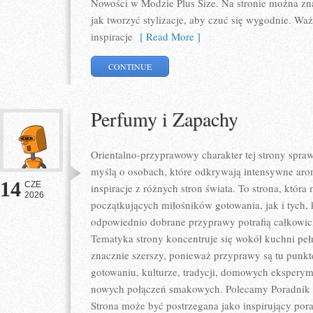
Nowości w Modzie Plus Size. Na stronie można zna
jak tworzyć stylizacje, aby czuć się wygodnie. W
inspiracje
[ Read More ]
CONTINUE
Perfumy i Zapachy
Orientalno-przyprawowy charakter tej strony sprawi
myślą o osobach, które odkrywają intensywne arom
14
CZE
inspiracje z różnych stron świata. To strona, któr
2026
początkujących miłośników gotowania, jak i tych,
odpowiednio dobrane przyprawy potrafią całkowici
Tematyka strony koncentruje się wokół kuchni pełne
znacznie szerszy, ponieważ przyprawy są tu punk
gotowaniu, kulturze, tradycji, domowych eksper
nowych połączeń smakowych. Polecamy Poradnik P
Strona może być postrzegana jako inspirujący por