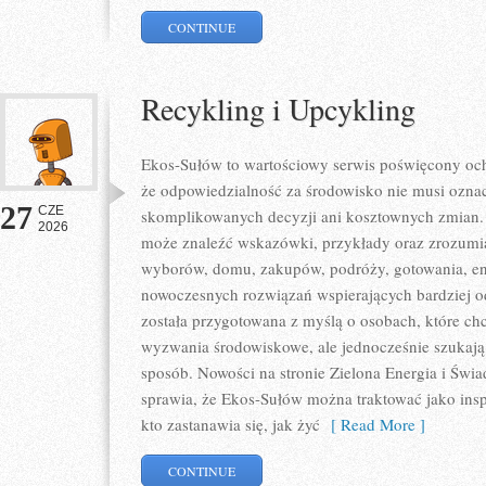
CONTINUE
Recykling i Upcykling
Ekos-Sułów to wartościowy serwis poświęcony och
że odpowiedzialność za środowisko nie musi ozna
27
CZE
skomplikowanych decyzji ani kosztownych zmian. 
2026
może znaleźć wskazówki, przykłady oraz zrozumia
wyborów, domu, zakupów, podróży, gotowania, ener
nowoczesnych rozwiązań wspierających bardziej od
została przygotowana z myślą o osobach, które ch
wyzwania środowiskowe, ale jednocześnie szukają 
sposób. Nowości na stronie Zielona Energia i Świ
sprawia, że Ekos-Sułów można traktować jako ins
kto zastanawia się, jak żyć
[ Read More ]
CONTINUE