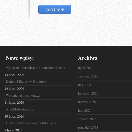
CONTINUE
Nowe wpisy:
Archiwa
Wynajem i Zarządzanie Nieruchomościami
lipiec 2026
14 lipca, 2026
czerwiec 2026
Kariera i Biznes w E-sporcie
maj 2026
12 lipca, 2026
kwiecień 2026
Wolontariat pracowniczy
marzec 2026
11 lipca, 2026
AutoMotivebearings
luty 2026
10 lipca, 2026
styczeń 2026
Historie i Doświadczenia Budujących
grudzień 2025
8 lipca, 2026