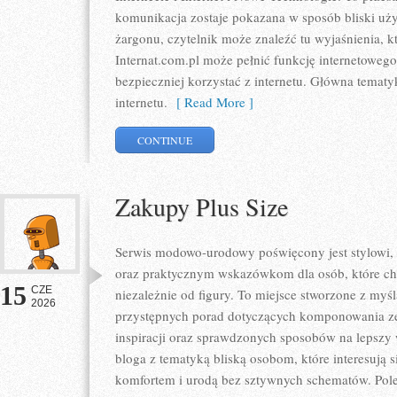
komunikacja zostaje pokazana w sposób bliski uż
żargonu, czytelnik może znaleźć tu wyjaśnienia, 
Internat.com.pl może pełnić funkcję internetoweg
bezpieczniej korzystać z internetu. Główna tematy
internetu.
[ Read More ]
CONTINUE
Zakupy Plus Size
Serwis modowo-urodowy poświęcony jest stylowi,
oraz praktycznym wskazówkom dla osób, które chc
15
CZE
niezależnie od figury. To miejsce stworzone z myśl
2026
przystępnych porad dotyczących komponowania zes
inspiracji oraz sprawdzonych sposobów na lepszy w
bloga z tematyką bliską osobom, które interesują 
komfortem i urodą bez sztywnych schematów. Pole