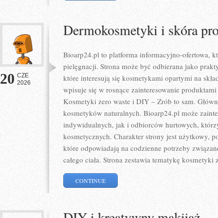
Dermokosmetyki i skóra pr
Bioarp24.pl to platforma informacyjno-ofertowa, kt
pielęgnacji. Strona może być odbierana jako prakty
20
CZE
które interesują się kosmetykami opartymi na skład
2026
wpisuje się w rosnące zainteresowanie produktami
Kosmetyki zero waste i DIY – Zrób to sam. Głów
kosmetyków naturalnych. Bioarp24.pl może zaint
indywidualnych, jak i odbiorców hurtowych, któr
kosmetycznych. Charakter strony jest użytkowy, p
które odpowiadają na codzienne potrzeby związan
całego ciała. Strona zestawia tematykę kosmetyki 
CONTINUE
DIY i kreatywny makijaż