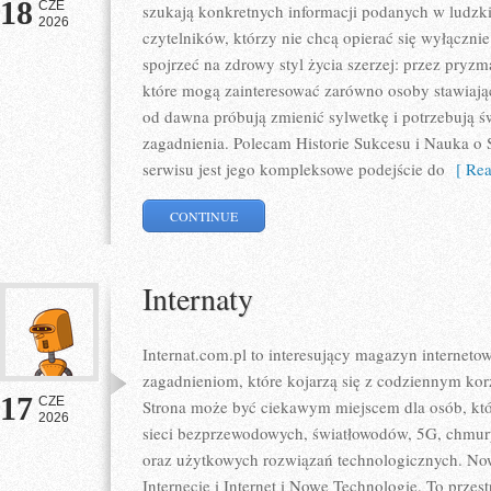
18
CZE
szukają konkretnych informacji podanych w ludzki
2026
czytelników, którzy nie chcą opierać się wyłączni
spojrzeć na zdrowy styl życia szerzej: przez pryzm
które mogą zainteresować zarówno osoby stawiające
od dawna próbują zmienić sylwetkę i potrzebują ś
zagadnienia. Polecam Historie Sukcesu i Nauka o S
serwisu jest jego kompleksowe podejście do
[ Rea
CONTINUE
Internaty
Internat.com.pl to interesujący magazyn internet
zagadnieniom, które kojarzą się z codziennym ko
17
CZE
Strona może być ciekawym miejscem dla osób, któr
2026
sieci bezprzewodowych, światłowodów, 5G, chmury
oraz użytkowych rozwiązań technologicznych. Nowo
Internecie i Internet i Nowe Technologie. To prze