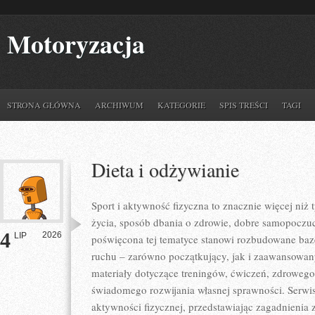
Motoryzacja
STRONA GŁÓWNA
ARCHIWUM
KATEGORIE
SPIS TREŚCI
TAGI
Dieta i odżywianie
Sport i aktywność fizyczna to znacznie więcej niż 
życia, sposób dbania o zdrowie, dobre samopoczuc
4
2026
LIP
poświęcona tej tematyce stanowi rozbudowane baz
ruchu – zarówno początkujący, jak i zaawansowan
materiały dotyczące treningów, ćwiczeń, zdrowego 
świadomego rozwijania własnej sprawności. Serwi
aktywności fizycznej, przedstawiając zagadnienia z