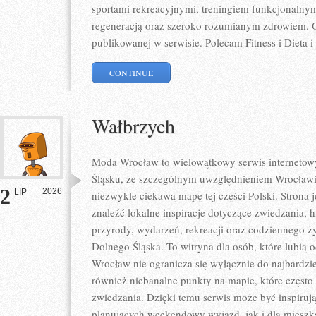
sportami rekreacyjnymi, treningiem funkcjonalnym
regeneracją oraz szeroko rozumianym zdrowiem. Op
publikowanej w serwisie. Polecam Fitness i Dieta i
CONTINUE
Wałbrzych
Moda Wrocław to wielowątkowy serwis internet
Śląsku, ze szczególnym uwzględnieniem Wrocławia
2
2026
LIP
niezwykle ciekawą mapę tej części Polski. Strona
znaleźć lokalne inspiracje dotyczące zwiedzania, his
przyrody, wydarzeń, rekreacji oraz codziennego ż
Dolnego Śląska. To witryna dla osób, które lubią 
Wrocław nie ogranicza się wyłącznie do najbardzie
również niebanalne punkty na mapie, które częst
zwiedzania. Dzięki temu serwis może być inspiruj
planujących weekendowy wyjazd, jak i dla miesz