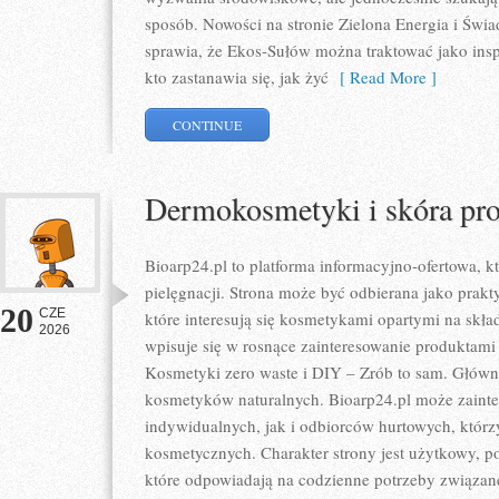
sposób. Nowości na stronie Zielona Energia i Świ
sprawia, że Ekos-Sułów można traktować jako ins
kto zastanawia się, jak żyć
[ Read More ]
CONTINUE
Dermokosmetyki i skóra pr
Bioarp24.pl to platforma informacyjno-ofertowa, kt
pielęgnacji. Strona może być odbierana jako prakty
20
CZE
które interesują się kosmetykami opartymi na skład
2026
wpisuje się w rosnące zainteresowanie produktami
Kosmetyki zero waste i DIY – Zrób to sam. Głów
kosmetyków naturalnych. Bioarp24.pl może zaint
indywidualnych, jak i odbiorców hurtowych, któr
kosmetycznych. Charakter strony jest użytkowy, p
które odpowiadają na codzienne potrzeby związan