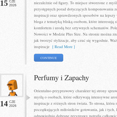
15
CZE
niezależnie od figury. To miejsce stworzone z myśl
2026
przystępnych porad dotyczących komponowania zes
inspiracji oraz sprawdzonych sposobów na lepszy w
bloga z tematyką bliską osobom, które interesują 
komfortem i urodą bez sztywnych schematów. Pole
Nowości w Modzie Plus Size. Na stronie można zna
jak tworzyć stylizacje, aby czuć się wygodnie. W
inspiracje
[ Read More ]
CONTINUE
Perfumy i Zapachy
Orientalno-przyprawowy charakter tej strony sprawi
myślą o osobach, które odkrywają intensywne arom
14
CZE
inspiracje z różnych stron świata. To strona, któr
2026
początkujących miłośników gotowania, jak i tych,
odpowiednio dobrane przyprawy potrafią całkowici