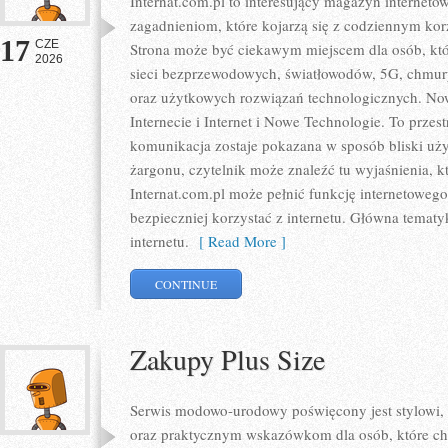
Internat.com.pl to interesujący magazyn internet
zagadnieniom, które kojarzą się z codziennym ko
17
CZE
Strona może być ciekawym miejscem dla osób, któr
2026
sieci bezprzewodowych, światłowodów, 5G, chmury
oraz użytkowych rozwiązań technologicznych. Nowo
Internecie i Internet i Nowe Technologie. To prze
komunikacja zostaje pokazana w sposób bliski uż
żargonu, czytelnik może znaleźć tu wyjaśnienia, 
Internat.com.pl może pełnić funkcję internetoweg
bezpieczniej korzystać z internetu. Główna tematy
internetu.
[ Read More ]
CONTINUE
Zakupy Plus Size
Serwis modowo-urodowy poświęcony jest stylowi,
oraz praktycznym wskazówkom dla osób, które chc