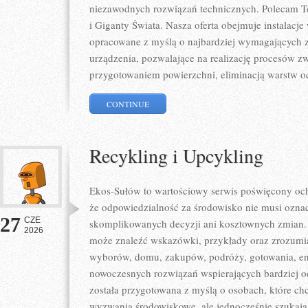
niezawodnych rozwiązań technicznych. Polecam Te
i Giganty Świata. Nasza oferta obejmuje instalacje
opracowane z myślą o najbardziej wymagających 
urządzenia, pozwalające na realizację procesów z
przygotowaniem powierzchni, eliminacją warstw 
CONTINUE
Recykling i Upcykling
Ekos-Sułów to wartościowy serwis poświęcony och
że odpowiedzialność za środowisko nie musi ozna
27
CZE
skomplikowanych decyzji ani kosztownych zmian. 
2026
może znaleźć wskazówki, przykłady oraz zrozumia
wyborów, domu, zakupów, podróży, gotowania, ener
nowoczesnych rozwiązań wspierających bardziej od
została przygotowana z myślą o osobach, które ch
wyzwania środowiskowe, ale jednocześnie szukają 