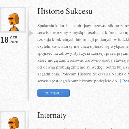
Historie Sukcesu
Spalarnia kalorii – inspirujący przewodnik po zdro
serwis stworzony z myślą o osobach, które chcą u
18
CZE
szukają konkretnych informacji podanych w ludzki
2026
czytelników, którzy nie chcą opierać się wyłączni
spojrzeć na zdrowy styl życia szerzej: przez pryzm
które mogą zainteresować zarówno osoby stawiające
od dawna próbują zmienić sylwetkę i potrzebują ś
zagadnienia. Polecam Historie Sukcesu i Nauka o S
serwisu jest jego kompleksowe podejście do
[ Rea
CONTINUE
Internaty