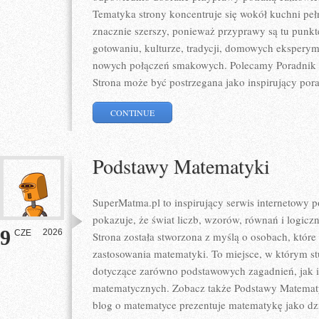
Tematyka strony koncentruje się wokół kuchni pełne
znacznie szerszy, ponieważ przyprawy są tu punk
gotowaniu, kulturze, tradycji, domowych eksper
nowych połączeń smakowych. Polecamy Poradnik P
Strona może być postrzegana jako inspirujący por
CONTINUE
Podstawy Matematyki
SuperMatma.pl to inspirujący serwis internetowy 
pokazuje, że świat liczb, wzorów, równań i logicz
9
2026
CZE
Strona została stworzona z myślą o osobach, któr
zastosowania matematyki. To miejsce, w którym s
dotyczące zarówno podstawowych zagadnień, jak 
matematycznych. Zobacz także Podstawy Matematyk
blog o matematyce prezentuje matematykę jako dzie