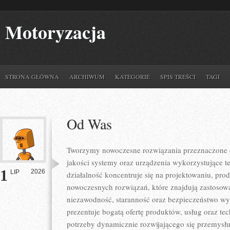
Motoryzacja
STRONA GŁÓWNA
ARCHIWUM
KATEGORIE
SPIS TREŚCI
TAGI
Od Was
Tworzymy nowoczesne rozwiązania przeznaczone d
jakości systemy oraz urządzenia wykorzystujące t
1
2026
LIP
działalność koncentruje się na projektowaniu, pro
nowoczesnych rozwiązań, które znajdują zastosowa
niezawodność, staranność oraz bezpieczeństwo w
prezentuje bogatą ofertę produktów, usług oraz te
potrzeby dynamicznie rozwijającego się przemysłu