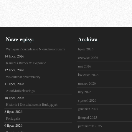
Nowe wpisy:
Archiwa
Wynajem i Zarządzanie Nieruchomościami
lipiec 2026
14 lipca, 2026
czerwiec 2026
Kariera i Biznes w E-sporcie
maj 2026
12 lipca, 2026
kwiecień 2026
Wolontariat pracowniczy
marzec 2026
11 lipca, 2026
AutoMotivebearings
luty 2026
10 lipca, 2026
styczeń 2026
Historie i Doświadczenia Budujących
grudzień 2025
8 lipca, 2026
listopad 2025
Portugalia
6 lipca, 2026
październik 2025