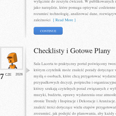
wyłącznie do zeszytu ćwiczeń. W publikowanych m
jako narzędzie, które pomaga opisywać codzienne 
rozumieć technologię, analizować dane, rozwiązy
zależności
[ Read More ]
CONTINUE
Checklisty i Gotowe Plany
Sala Lacerta to praktyczny portal poświęcony tw
którym czytelnik może znaleźć porady dotyczące w
7
2026
CZE
myślą o osobach, które chcą przygotować wydarze
przypadkowych decyzji, pośpiechu i organizacyjne
którzy szukają czytelnych porad związanych z wybo
muzyki, budżetu, oprawy wydarzenia oraz atmosfe
stronie Trendy i Inspiracje i Dekoracje i Aranżacj
znaleźć treści dotyczące wielu etapów przygotowa
zrozumieć, jak podejść do planowania, aby każdy e