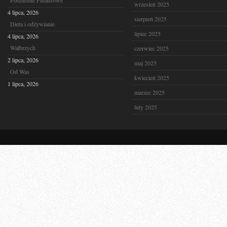
Podziemie Finansowe
wrzesień 2025
4 lipca, 2026
sierpień 2025
Dieta i odżywianie
lipiec 2025
4 lipca, 2026
Wałbrzych
czerwiec 2025
2 lipca, 2026
maj 2025
Od Was
kwiecień 2025
1 lipca, 2026
marzec 2025
luty 2025