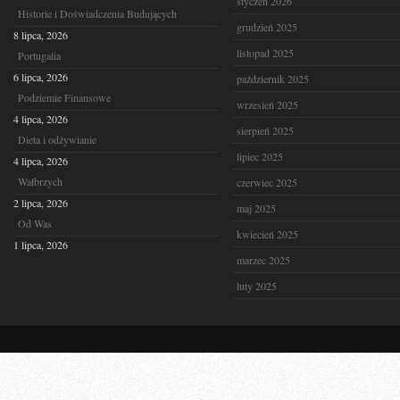
styczeń 2026
Historie i Doświadczenia Budujących
grudzień 2025
8 lipca, 2026
listopad 2025
Portugalia
6 lipca, 2026
październik 2025
Podziemie Finansowe
wrzesień 2025
4 lipca, 2026
sierpień 2025
Dieta i odżywianie
lipiec 2025
4 lipca, 2026
Wałbrzych
czerwiec 2025
2 lipca, 2026
maj 2025
Od Was
kwiecień 2025
1 lipca, 2026
marzec 2025
luty 2025