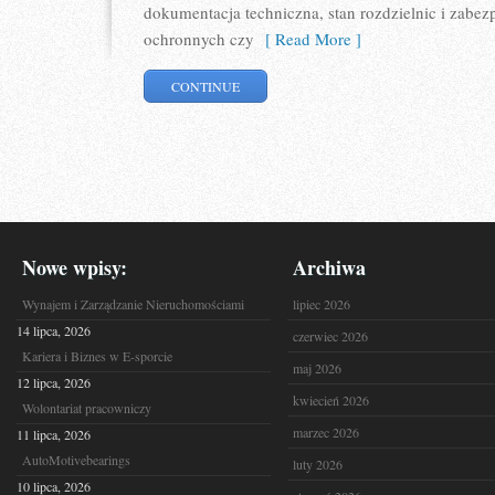
dokumentacja techniczna, stan rozdzielnic i zabe
ochronnych czy
[ Read More ]
CONTINUE
Nowe wpisy:
Archiwa
Wynajem i Zarządzanie Nieruchomościami
lipiec 2026
14 lipca, 2026
czerwiec 2026
Kariera i Biznes w E-sporcie
maj 2026
12 lipca, 2026
kwiecień 2026
Wolontariat pracowniczy
marzec 2026
11 lipca, 2026
AutoMotivebearings
luty 2026
10 lipca, 2026