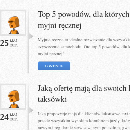
Top 5 powodów, dla których 
myjni ręcznej
Myjnie ręczne to idealne rozwiązanie dla wszystki
25
MAJ
2025
czyszczenie samochodu. Oto top 5 powodów, dla k
myjni ręcznej!
CONTINUE
Jaką ofertę mają dla swoich
taksówki
Jaką propozycję mają dla klientów luksusowe taxi 
24
MAJ
2025
przede wszystkim wysokim komfortem jazdy, który
nowym i regularnie serwisowanym pojazdom, gwar