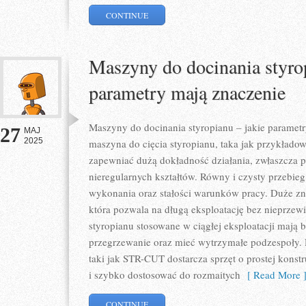
CONTINUE
Maszyny do docinania styro
parametry mają znaczenie
Maszyny do docinania styropianu – jakie paramet
27
MAJ
2025
maszyna do cięcia styropianu, taka jak przykładow
zapewniać dużą dokładność działania, zwłaszcza pr
nieregularnych kształtów. Równy i czysty przebieg
wykonania oraz stałości warunków pracy. Duże zna
która pozwala na długą eksploatację bez nieprzew
styropianu stosowane w ciągłej eksploatacji mają 
przegrzewanie oraz mieć wytrzymałe podzespoły. 
taki jak STR-CUT dostarcza sprzęt o prostej konst
i szybko dostosować do rozmaitych
[ Read More 
CONTINUE