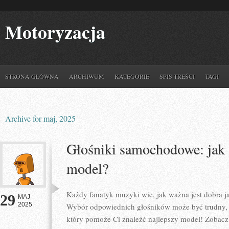
Motoryzacja
STRONA GŁÓWNA
ARCHIWUM
KATEGORIE
SPIS TREŚCI
TAGI
Archive for maj, 2025
Głośniki samochodowe: jak 
model?
Każdy fanatyk muzyki wie, jak ważna jest dobra 
29
MAJ
2025
Wybór odpowiednich głośników może być trudny, 
który pomoże Ci znaleźć najlepszy model! Zobacz