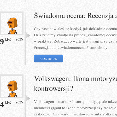
Świadoma ocena: Recenzja 
Czy zastanawiałeś się kiedyś, jak dokładnie oceni
Dziś rzucimy światło na proces „świadomej oceny”
9
2025
MAJ
w praktyce. Zobacz, co warte jest uwagi przy czy
#recenzjaauta #swiadomaocena #samochody
CONTINUE
Volkswagen: Ikona motoryza
kontrowersji?
Volkswagen – marka z historią i tradycją, ale także
4
2025
MAJ
niemiecki gigant to ikona motoryzacji czy raczej
zaskoczyć. Czy warto inwestować w auta Volkswa