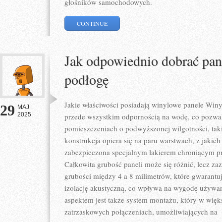
głośników samochodowych.
CONTINUE
Jak odpowiednio dobrać pan
podłogę
Jakie właściwości posiadają winylowe panele Winy
29
MAJ
2025
przede wszystkim odpornością na wodę, co pozwal
pomieszczeniach o podwyższonej wilgotności, taki
konstrukcja opiera się na paru warstwach, z jakic
zabezpieczona specjalnym lakierem chroniącym pr
Całkowita grubość paneli może się różnić, lecz za
grubości między 4 a 8 milimetrów, które gwarantu
izolację akustyczną, co wpływa na wygodę używa
aspektem jest także system montażu, który w więks
zatrzaskowych połączeniach, umożliwiających na
[