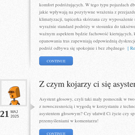
komfort podróżujących. W tego typu pojazdach dba
jakie wpływają na pozytywne wrażenia z przejazdu
klimatyzacji, tapicerka skórzana czy wyposażenie
wyraźnie standard podróży w stosunku do taksów
ważnym aspektem będzie fachowość kierujących, 
opanowania tras zapewniają odpowiednią dyskrecję
podróż odbywa się spokojnie i bez zbędnego
[ Re
CONTINUE
Z czym kojarzy ci się asyst
Asystent głosowy, czyli taki mały pomocnik w twoi
z nowoczesnością i wygodą w korzystaniu z technol
21
MAJ
asystentem głosowym? Czy ułatwił Ci życie czy sp
2025
przemyśleniami w komentarzu!
CONTINUE