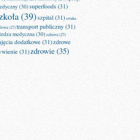
superfoods
(31)
edyczny
(30)
zkoła
(39)
szpital
(31)
sztuka
transport publiczny
(31)
frowa
(27)
iedza medyczna
(30)
zabawa
(27)
ajęcia dodatkowe
(31)
zdrowe
zdrowie
(35)
ywienie
(31)