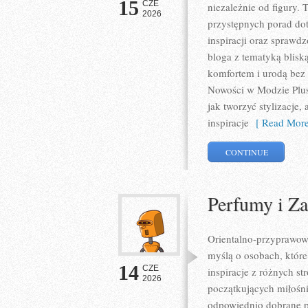
15
CZE
niezależnie od figury. 
2026
przystępnych porad do
inspiracji oraz sprawd
bloga z tematyką blisk
komfortem i urodą bez
Nowości w Modzie Plus 
jak tworzyć stylizacje
inspiracje
[ Read More
CONTINUE
Perfumy i Z
Orientalno-przyprawowy 
myślą o osobach, które
14
CZE
inspiracje z różnych s
2026
początkujących miłośni
odpowiednio dobrane pr