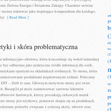
onie Zielona Energia i Świadome Zakupy. Charakter serwisu
w można traktować jako inspirujące kompendium dla każdego,
an
 żyć
[ Read More ]
g
b
(
c
yki i skóra problematyczna
fit
(2
a informacyjno-ofertowa, która koncentruje się wokół naturalnej
(
że być odbierana jako praktyczne źródło informacji dla osób,
m
smetykami opartymi na składnikach roślinnych. To strona, która
(
zainteresowanie produktami inspirowanymi ziołami. Polecamy
i DIY – Zrób to sam. Głównym motywem strony jest świat
og
h. Bioarp24.pl może zainteresować zarówno klientów
z
 odbiorców hurtowych, którzy poszukują ciekawych marek
p
er strony jest użytkowy, ponieważ skupia się na produktach,
p
codzienne potrzeby związane z ochroną skóry, włosów oraz
(