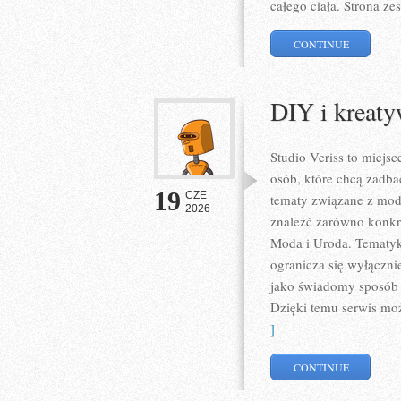
całego ciała. Strona z
CONTINUE
DIY i kreat
Studio Veriss to miejs
osób, które chcą zadba
19
CZE
tematy związane z mod
2026
znaleźć zarówno konkret
Moda i Uroda. Tematyka
ogranicza się wyłączni
jako świadomy sposób w
Dzięki temu serwis mo
]
CONTINUE