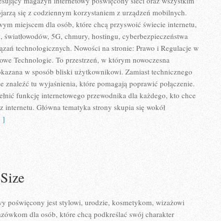
eresujący magazyn internetowy poświęcony sieci oraz wszystkim
ojarzą się z codziennym korzystaniem z urządzeń mobilnych.
ym miejscem dla osób, które chcą przyswoić świecie internetu,
, światłowodów, 5G, chmury, hostingu, cyberbezpieczeństwa
zań technologicznych. Nowości na stronie: Prawo i Regulacje w
i Nowe Technologie. To przestrzeń, w którym nowoczesna
okazana w sposób bliski użytkownikowi. Zamiast technicznego
e znaleźć tu wyjaśnienia, które pomagają poprawić połączenie.
ełnić funkcję internetowego przewodnika dla każdego, kto chce
 z internetu. Główna tematyka strony skupia się wokół
 ]
 Size
 poświęcony jest stylowi, urodzie, kosmetykom, wizażowi
zówkom dla osób, które chcą podkreślać swój charakter