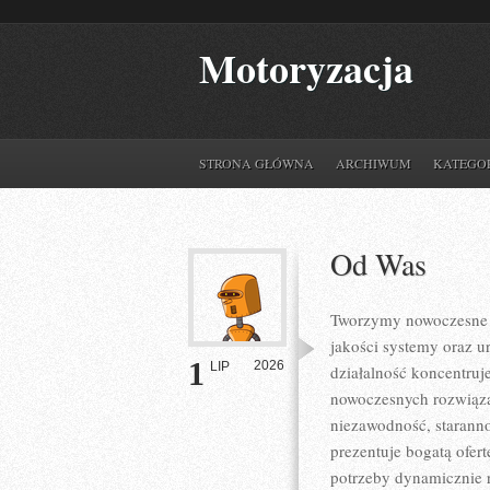
Motoryzacja
STRONA GŁÓWNA
ARCHIWUM
KATEGO
Od Was
Tworzymy nowoczesne r
jakości systemy oraz u
1
2026
LIP
działalność koncentruj
nowoczesnych rozwiązań
niezawodność, starann
prezentuje bogatą ofer
potrzeby dynamicznie r