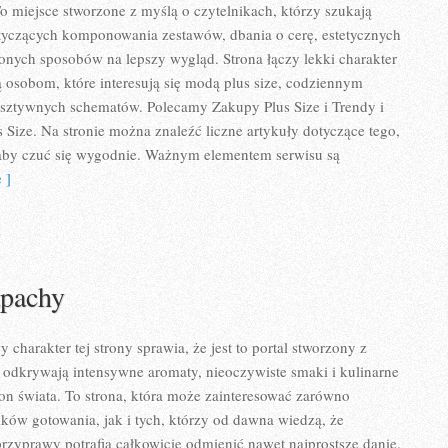
To miejsce stworzone z myślą o czytelnikach, którzy szukają
tyczących komponowania zestawów, dbania o cerę, estetycznych
zonych sposobów na lepszy wygląd. Strona łączy lekki charakter
ą osobom, które interesują się modą plus size, codziennym
 sztywnych schematów. Polecamy Zakupy Plus Size i Trendy i
Size. Na stronie można znaleźć liczne artykuły dotyczące tego,
, aby czuć się wygodnie. Ważnym elementem serwisu są
 ]
apachy
charakter tej strony sprawia, że jest to portal stworzony z
 odkrywają intensywne aromaty, nieoczywiste smaki i kulinarne
tron świata. To strona, która może zainteresować zarówno
ków gotowania, jak i tych, którzy od dawna wiedzą, że
zyprawy potrafią całkowicie odmienić nawet najprostsze danie.