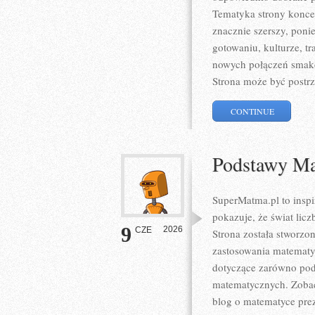
Tematyka strony koncent
znacznie szerszy, poni
gotowaniu, kulturze, 
nowych połączeń smako
Strona może być postrz
CONTINUE
Podstawy Ma
SuperMatma.pl to inspi
pokazuje, że świat lic
9
2026
CZE
Strona została stworzo
zastosowania matematy
dotyczące zarówno pod
matematycznych. Zobac
blog o matematyce prez