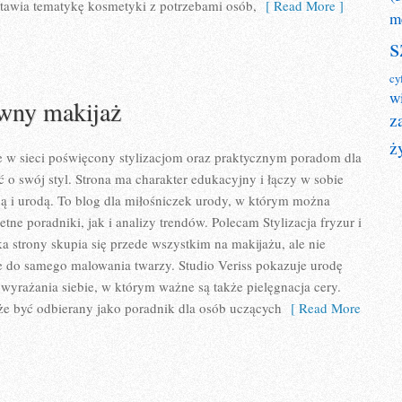
estawia tematykę kosmetyki z potrzebami osób,
[ Read More ]
m
s
cy
w
ywny makijaż
z
ż
ce w sieci poświęcony stylizacjom oraz praktycznym poradom dla
ć o swój styl. Strona ma charakter edukacyjny i łączy w sobie
ą i urodą. To blog dla miłośniczek urody, w którym można
ne poradniki, jak i analizy trendów. Polecam Stylizacja fryzur i
 strony skupia się przede wszystkim na makijażu, ale nie
e do samego malowania twarzy. Studio Veriss pokazuje urodę
yrażania siebie, w którym ważne są także pielęgnacja cery.
że być odbierany jako poradnik dla osób uczących
[ Read More