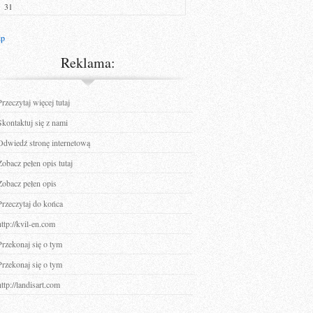
31
ip
Reklama:
Przeczytaj więcej tutaj
Skontaktuj się z nami
Odwiedź stronę internetową
Zobacz pełen opis tutaj
Zobacz pełen opis
Przeczytaj do końca
http://kvil-en.com
Przekonaj się o tym
Przekonaj się o tym
http://landisart.com