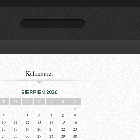
Kalendarz:
SIERPIEŃ 2026
P
W
Ś
C
P
S
N
1
2
3
4
5
6
7
8
9
10
11
12
13
14
15
16
17
18
19
20
21
22
23
24
25
26
27
28
29
30