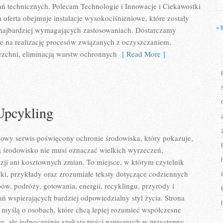
ń technicznych. Polecam Technologie i Innowacje i Ciekawostki
 oferta obejmuje instalacje wysokociśnieniowe, które zostały
« l
najbardziej wymagających zastosowaniach. Dostarczamy
e na realizację procesów związanych z oczyszczaniem,
zchni, eliminacją warstw ochronnych
[ Read More ]
Upcykling
iowy serwis poświęcony ochronie środowiska, który pokazuje,
a środowisko nie musi oznaczać wielkich wyrzeczeń,
ji ani kosztownych zmian. To miejsce, w którym czytelnik
i, przykłady oraz zrozumiałe teksty dotyczące codziennych
, podróży, gotowania, energii, recyklingu, przyrody i
 wspierających bardziej odpowiedzialny styl życia. Strona
 myślą o osobach, które chcą lepiej rozumieć współczesne
 ale jednocześnie szukają treści napisanych w przystępny