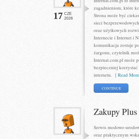
Internat.com.pl to int
zagadnieniom, które k
17
CZE
Strona może być ciekaw
2026
sieci bezprzewodowych
oraz użytkowych rozwią
Internecie i Internet 
komunikacja zostaje p
żargonu, czytelnik moż
Internat.com.pl może p
bezpieczniej korzystać
internetu.
[ Read More
CONTINUE
Zakupy Plus
Serwis modowo-urodowy
oraz praktycznym wska