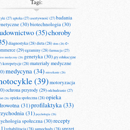
Tagi:
badania
tyki
(27)
apteka
(27)
asertywność
(27)
enetyczne
(30)
biotechnologia
(30)
udownictwo
(35)
choroby
35)
e-
diagnostyka
(28)
dieta
(28)
dom
(26)
ommerce
(29)
egzaminy
(28)
farmacja
(27)
genetyka
(30)
gry edukacyjne
ness medyczny
(26)
materiały medyczne
korepetycje
(28)
7)
medycyna
(34)
30)
mieszkanie
(26)
otocykle
(39)
motoryzacja
30)
ochrona przyrody
(29)
odchudzanie
(27)
opieka
opieka społeczna
(28)
ród
(26)
profilaktyka
(33)
drowotna
(31)
rzychodnia
(31)
psychologia
(26)
recepty
sychologia społeczna
(30)
31)
sprzęt
rehabilitacja
(28)
samochody
(28)