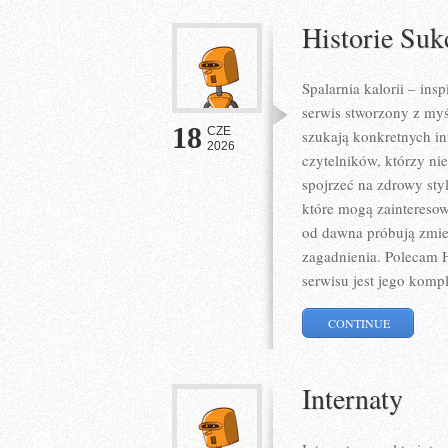
Historie Suk
Spalarnia kalorii – ins
serwis stworzony z myś
18
CZE
szukają konkretnych in
2026
czytelników, którzy ni
spojrzeć na zdrowy sty
które mogą zainteresow
od dawna próbują zmien
zagadnienia. Polecam H
serwisu jest jego komp
CONTINUE
Internaty