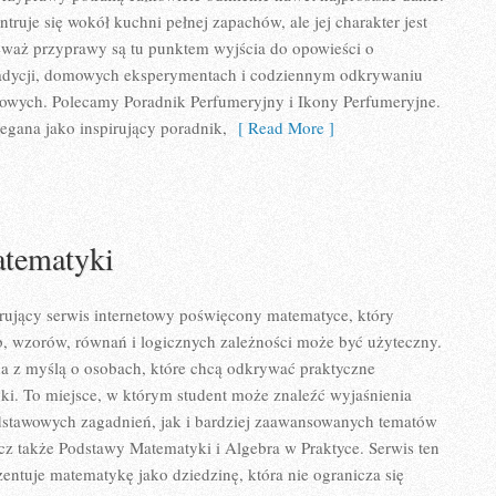
ruje się wokół kuchni pełnej zapachów, ale jej charakter jest
eważ przyprawy są tu punktem wyjścia do opowieści o
tradycji, domowych eksperymentach i codziennym odkrywaniu
wych. Polecamy Poradnik Perfumeryjny i Ikony Perfumeryjne.
egana jako inspirujący poradnik,
[ Read More ]
tematyki
rujący serwis internetowy poświęcony matematyce, który
zb, wzorów, równań i logicznych zależności może być użyteczny.
na z myślą o osobach, które chcą odkrywać praktyczne
ki. To miejsce, w którym student może znaleźć wyjaśnienia
stawowych zagadnień, jak i bardziej zaawansowanych tematów
z także Podstawy Matematyki i Algebra w Praktyce. Serwis ten
entuje matematykę jako dziedzinę, która nie ogranicza się