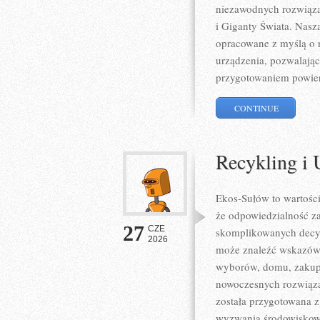
niezawodnych rozwiąza
i Giganty Świata. Nasza
opracowane z myślą o 
urządzenia, pozwalając
przygotowaniem powier
CONTINUE
Recykling i 
Ekos-Sułów to wartośc
że odpowiedzialność z
27
CZE
skomplikowanych decyz
2026
może znaleźć wskazówk
wyborów, domu, zakupów
nowoczesnych rozwiązań
została przygotowana z
wyzwania środowiskowe,