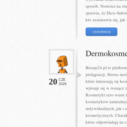
sposób. Nowości na str
sprawia, że Ekos-Sułó
kto zastanawia się, jak
CONTINUE
Dermokosmet
Bioarp24.pl to platform
pielęgnacji. Strona mo
20
CZE
które interesują się ko
2026
wpisuje się w rosnące 
Kosmetyki zero waste 
kosmetyków naturalnyc
indywidualnych, jak i
kosmetycznych. Charakt
które odpowiadają na 