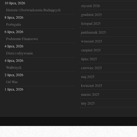
10 lipca, 2026
styczeń 2026
Historie i Doświadczenia Budujących
grudzień 2025
8 lipca, 2026
listopad 2025
Portugalia
6 lipca, 2026
październik 2025
Podziemie Finansowe
wrzesień 2025
4 lipca, 2026
sierpień 2025
Dieta i odżywianie
lipiec 2025
4 lipca, 2026
Wałbrzych
czerwiec 2025
2 lipca, 2026
maj 2025
Od Was
kwiecień 2025
1 lipca, 2026
marzec 2025
luty 2025