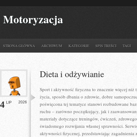
Motoryzacja
STRONA GŁÓWNA
ARCHIWUM
KATEGORIE
SPIS TREŚCI
TAGI
Dieta i odżywianie
Sport i aktywność fizyczna to znacznie więcej niż 
życia, sposób dbania o zdrowie, dobre samopoczuc
4
2026
LIP
poświęcona tej tematyce stanowi rozbudowane baz
ruchu – zarówno początkujący, jak i zaawansowan
materiały dotyczące treningów, ćwiczeń, zdrowego 
świadomego rozwijania własnej sprawności. Serwi
aktywności fizycznej, przedstawiając zagadnienia z