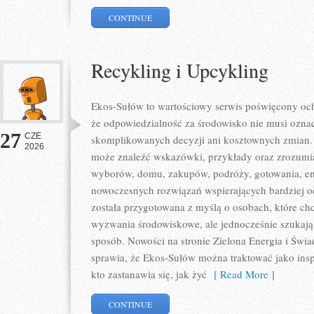
CONTINUE
Recykling i Upcykling
Ekos-Sułów to wartościowy serwis poświęcony och
że odpowiedzialność za środowisko nie musi ozna
27
CZE
skomplikowanych decyzji ani kosztownych zmian. 
2026
może znaleźć wskazówki, przykłady oraz zrozumia
wyborów, domu, zakupów, podróży, gotowania, ener
nowoczesnych rozwiązań wspierających bardziej od
została przygotowana z myślą o osobach, które ch
wyzwania środowiskowe, ale jednocześnie szukają 
sposób. Nowości na stronie Zielona Energia i Świ
sprawia, że Ekos-Sułów można traktować jako ins
kto zastanawia się, jak żyć
[ Read More ]
CONTINUE