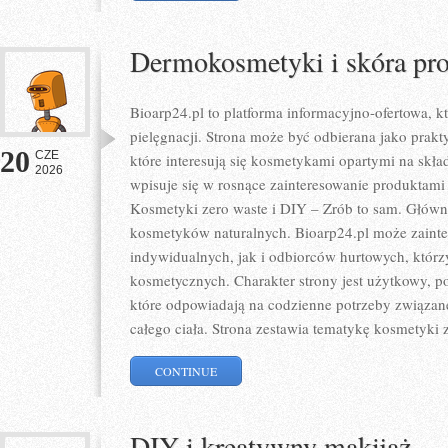
Dermokosmetyki i skóra pr
Bioarp24.pl to platforma informacyjno-ofertowa, kt
pielęgnacji. Strona może być odbierana jako prakty
20
CZE
które interesują się kosmetykami opartymi na skład
2026
wpisuje się w rosnące zainteresowanie produktami
Kosmetyki zero waste i DIY – Zrób to sam. Głów
kosmetyków naturalnych. Bioarp24.pl może zaint
indywidualnych, jak i odbiorców hurtowych, któr
kosmetycznych. Charakter strony jest użytkowy, p
które odpowiadają na codzienne potrzeby związan
całego ciała. Strona zestawia tematykę kosmetyki 
CONTINUE
DIY i kreatywny makijaż