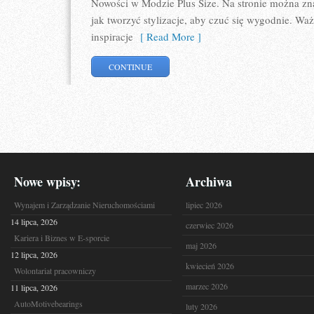
Nowości w Modzie Plus Size. Na stronie można zna
jak tworzyć stylizacje, aby czuć się wygodnie. W
inspiracje
[ Read More ]
CONTINUE
Nowe wpisy:
Archiwa
Wynajem i Zarządzanie Nieruchomościami
lipiec 2026
14 lipca, 2026
czerwiec 2026
Kariera i Biznes w E-sporcie
maj 2026
12 lipca, 2026
kwiecień 2026
Wolontariat pracowniczy
marzec 2026
11 lipca, 2026
AutoMotivebearings
luty 2026