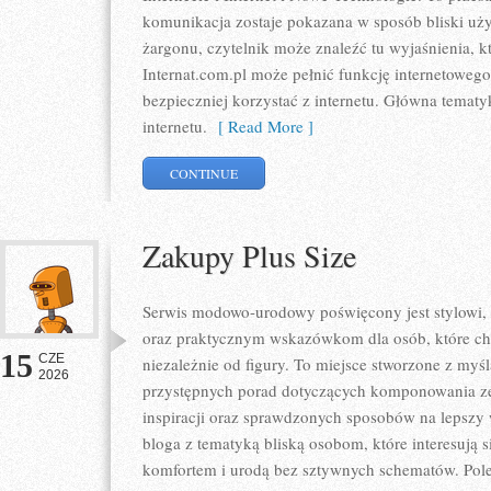
komunikacja zostaje pokazana w sposób bliski uż
żargonu, czytelnik może znaleźć tu wyjaśnienia, 
Internat.com.pl może pełnić funkcję internetoweg
bezpieczniej korzystać z internetu. Główna tematy
internetu.
[ Read More ]
CONTINUE
Zakupy Plus Size
Serwis modowo-urodowy poświęcony jest stylowi,
oraz praktycznym wskazówkom dla osób, które chc
15
CZE
niezależnie od figury. To miejsce stworzone z myśl
2026
przystępnych porad dotyczących komponowania zes
inspiracji oraz sprawdzonych sposobów na lepszy w
bloga z tematyką bliską osobom, które interesują 
komfortem i urodą bez sztywnych schematów. Pole