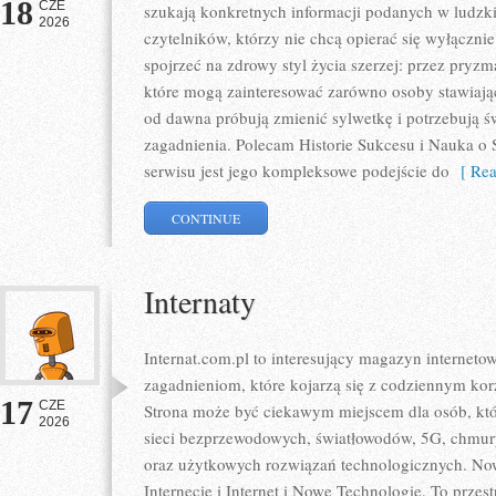
18
CZE
szukają konkretnych informacji podanych w ludzki
2026
czytelników, którzy nie chcą opierać się wyłączni
spojrzeć na zdrowy styl życia szerzej: przez pryzm
które mogą zainteresować zarówno osoby stawiające
od dawna próbują zmienić sylwetkę i potrzebują ś
zagadnienia. Polecam Historie Sukcesu i Nauka o S
serwisu jest jego kompleksowe podejście do
[ Rea
CONTINUE
Internaty
Internat.com.pl to interesujący magazyn internet
zagadnieniom, które kojarzą się z codziennym ko
17
CZE
Strona może być ciekawym miejscem dla osób, któr
2026
sieci bezprzewodowych, światłowodów, 5G, chmury
oraz użytkowych rozwiązań technologicznych. Nowo
Internecie i Internet i Nowe Technologie. To prze