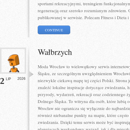
sportami rekreacyjnymi, treningiem funkcjonalnym
regeneracją oraz szeroko rozumianym zdrowiem. Op
publikowanej w serwisie. Polecam Fitness i Dieta i
CONTINUE
Wałbrzych
Moda Wrocław to wielowątkowy serwis internet
Śląsku, ze szczególnym uwzględnieniem Wrocławia
2
2026
LIP
niezwykle ciekawą mapę tej części Polski. Strona
znaleźć lokalne inspiracje dotyczące zwiedzania, his
przyrody, wydarzeń, rekreacji oraz codziennego ż
Dolnego Śląska. To witryna dla osób, które lubią 
Wrocław nie ogranicza się wyłącznie do najbardzie
również niebanalne punkty na mapie, które częst
zwiedzania. Dzięki temu serwis może być inspiruj
planujących weekendowy wyjazd, jak i dla miesz