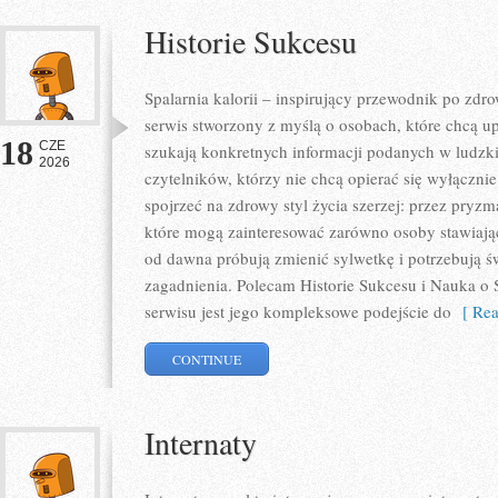
Historie Sukcesu
Spalarnia kalorii – inspirujący przewodnik po zdro
serwis stworzony z myślą o osobach, które chcą u
18
CZE
szukają konkretnych informacji podanych w ludzki
2026
czytelników, którzy nie chcą opierać się wyłączni
spojrzeć na zdrowy styl życia szerzej: przez pryzm
które mogą zainteresować zarówno osoby stawiające
od dawna próbują zmienić sylwetkę i potrzebują ś
zagadnienia. Polecam Historie Sukcesu i Nauka o S
serwisu jest jego kompleksowe podejście do
[ Rea
CONTINUE
Internaty