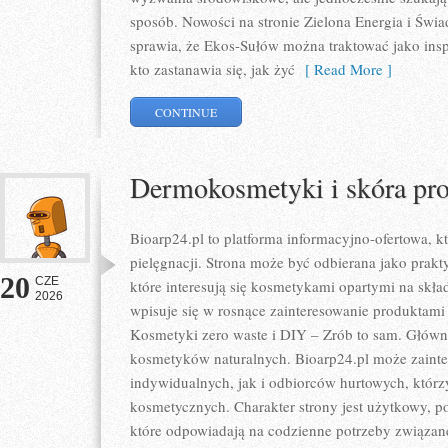
sposób. Nowości na stronie Zielona Energia i Świ
sprawia, że Ekos-Sułów można traktować jako ins
kto zastanawia się, jak żyć
[ Read More ]
CONTINUE
Dermokosmetyki i skóra pr
Bioarp24.pl to platforma informacyjno-ofertowa, kt
pielęgnacji. Strona może być odbierana jako prakty
20
CZE
które interesują się kosmetykami opartymi na skład
2026
wpisuje się w rosnące zainteresowanie produktami
Kosmetyki zero waste i DIY – Zrób to sam. Głów
kosmetyków naturalnych. Bioarp24.pl może zaint
indywidualnych, jak i odbiorców hurtowych, któr
kosmetycznych. Charakter strony jest użytkowy, p
które odpowiadają na codzienne potrzeby związan