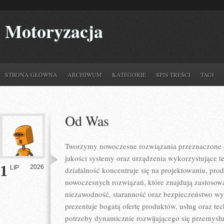
Motoryzacja
STRONA GŁÓWNA
ARCHIWUM
KATEGORIE
SPIS TREŚCI
TAGI
Od Was
Tworzymy nowoczesne rozwiązania przeznaczone d
jakości systemy oraz urządzenia wykorzystujące t
1
2026
LIP
działalność koncentruje się na projektowaniu, pro
nowoczesnych rozwiązań, które znajdują zastosowa
niezawodność, staranność oraz bezpieczeństwo w
prezentuje bogatą ofertę produktów, usług oraz te
potrzeby dynamicznie rozwijającego się przemysłu