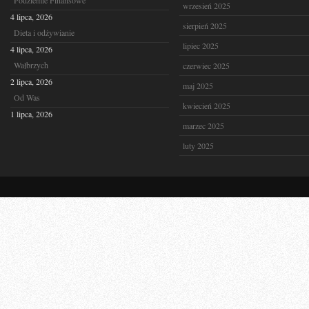
Podziemie Finansowe
wrzesień 2025
4 lipca, 2026
sierpień 2025
Dieta i odżywianie
lipiec 2025
4 lipca, 2026
Wałbrzych
czerwiec 2025
2 lipca, 2026
maj 2025
Od Was
kwiecień 2025
1 lipca, 2026
marzec 2025
luty 2025