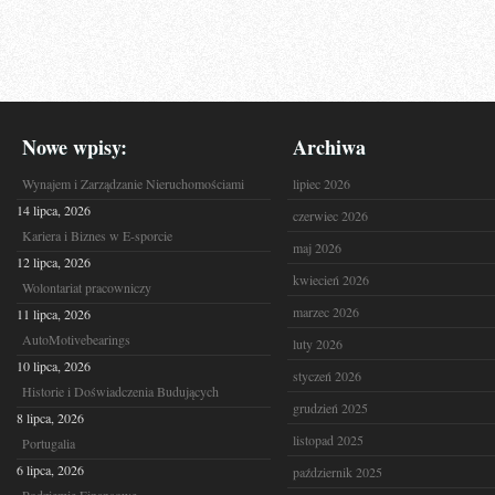
Nowe wpisy:
Archiwa
Wynajem i Zarządzanie Nieruchomościami
lipiec 2026
14 lipca, 2026
czerwiec 2026
Kariera i Biznes w E-sporcie
maj 2026
12 lipca, 2026
kwiecień 2026
Wolontariat pracowniczy
marzec 2026
11 lipca, 2026
AutoMotivebearings
luty 2026
10 lipca, 2026
styczeń 2026
Historie i Doświadczenia Budujących
grudzień 2025
8 lipca, 2026
listopad 2025
Portugalia
6 lipca, 2026
październik 2025