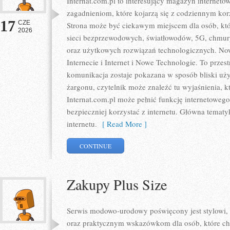
Internat.com.pl to interesujący magazyn internet
zagadnieniom, które kojarzą się z codziennym ko
17
CZE
Strona może być ciekawym miejscem dla osób, któr
2026
sieci bezprzewodowych, światłowodów, 5G, chmury
oraz użytkowych rozwiązań technologicznych. Nowo
Internecie i Internet i Nowe Technologie. To prze
komunikacja zostaje pokazana w sposób bliski uż
żargonu, czytelnik może znaleźć tu wyjaśnienia, 
Internat.com.pl może pełnić funkcję internetoweg
bezpieczniej korzystać z internetu. Główna tematy
internetu.
[ Read More ]
CONTINUE
Zakupy Plus Size
Serwis modowo-urodowy poświęcony jest stylowi,
oraz praktycznym wskazówkom dla osób, które chc