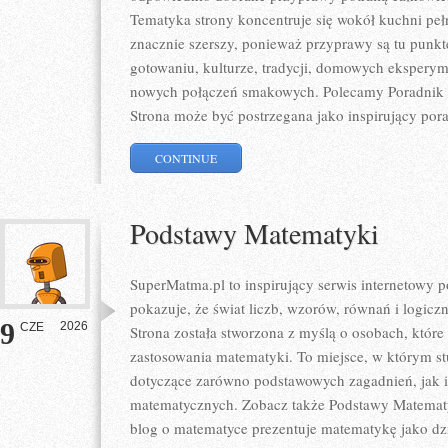
Tematyka strony koncentruje się wokół kuchni pełne
znacznie szerszy, ponieważ przyprawy są tu punk
gotowaniu, kulturze, tradycji, domowych eksper
nowych połączeń smakowych. Polecamy Poradnik P
Strona może być postrzegana jako inspirujący por
CONTINUE
Podstawy Matematyki
SuperMatma.pl to inspirujący serwis internetowy 
pokazuje, że świat liczb, wzorów, równań i logicz
9
2026
CZE
Strona została stworzona z myślą o osobach, któr
zastosowania matematyki. To miejsce, w którym s
dotyczące zarówno podstawowych zagadnień, jak 
matematycznych. Zobacz także Podstawy Matematyk
blog o matematyce prezentuje matematykę jako dzie