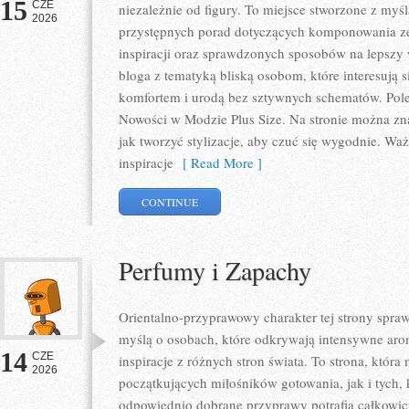
15
CZE
niezależnie od figury. To miejsce stworzone z myśl
2026
przystępnych porad dotyczących komponowania zes
inspiracji oraz sprawdzonych sposobów na lepszy w
bloga z tematyką bliską osobom, które interesują 
komfortem i urodą bez sztywnych schematów. Pole
Nowości w Modzie Plus Size. Na stronie można zna
jak tworzyć stylizacje, aby czuć się wygodnie. W
inspiracje
[ Read More ]
CONTINUE
Perfumy i Zapachy
Orientalno-przyprawowy charakter tej strony sprawi
myślą o osobach, które odkrywają intensywne arom
14
CZE
inspiracje z różnych stron świata. To strona, któr
2026
początkujących miłośników gotowania, jak i tych,
odpowiednio dobrane przyprawy potrafią całkowici