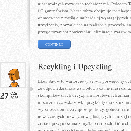
niezawodnych rozwiązań technicznych. Polecam Te
i Giganty Świata. Nasza oferta obejmuje instalacje
opracowane z myślą o najbardziej wymagających 
urządzenia, pozwalające na realizację procesów z
przygotowaniem powierzchni, eliminacją warstw 
CONTINUE
Recykling i Upcykling
Ekos-Sułów to wartościowy serwis poświęcony och
że odpowiedzialność za środowisko nie musi ozna
27
CZE
skomplikowanych decyzji ani kosztownych zmian. 
2026
może znaleźć wskazówki, przykłady oraz zrozumia
wyborów, domu, zakupów, podróży, gotowania, ener
nowoczesnych rozwiązań wspierających bardziej od
została przygotowana z myślą o osobach, które ch
wyzwania środowiskowe, ale jednocześnie szukają 