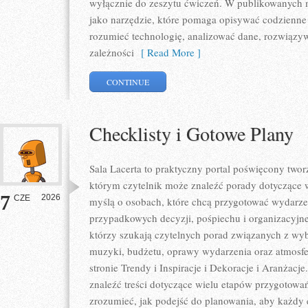
wyłącznie do zeszytu ćwiczeń. W publikowanych m
jako narzędzie, które pomaga opisywać codzienne 
rozumieć technologię, analizować dane, rozwiązy
zależności
[ Read More ]
CONTINUE
Checklisty i Gotowe Plany
Sala Lacerta to praktyczny portal poświęcony tw
którym czytelnik może znaleźć porady dotyczące w
7
2026
CZE
myślą o osobach, które chcą przygotować wydarze
przypadkowych decyzji, pośpiechu i organizacyjne
którzy szukają czytelnych porad związanych z wybo
muzyki, budżetu, oprawy wydarzenia oraz atmosfe
stronie Trendy i Inspiracje i Dekoracje i Aranżacj
znaleźć treści dotyczące wielu etapów przygotowa
zrozumieć, jak podejść do planowania, aby każdy e