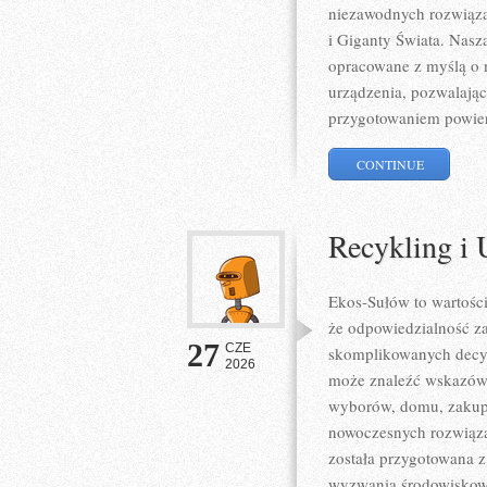
niezawodnych rozwiąza
i Giganty Świata. Nasza
opracowane z myślą o 
urządzenia, pozwalając
przygotowaniem powier
CONTINUE
Recykling i 
Ekos-Sułów to wartośc
że odpowiedzialność z
27
CZE
skomplikowanych decyz
2026
może znaleźć wskazówk
wyborów, domu, zakupów
nowoczesnych rozwiązań
została przygotowana z
wyzwania środowiskowe,