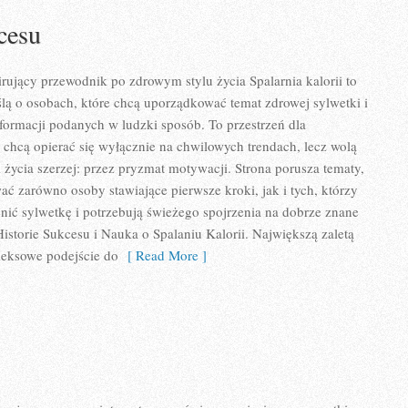
cesu
pirujący przewodnik po zdrowym stylu życia Spalarnia kalorii to
lą o osobach, które chcą uporządkować temat zdrowej sylwetki i
formacji podanych w ludzki sposób. To przestrzeń dla
e chcą opierać się wyłącznie na chwilowych trendach, lecz wolą
l życia szerzej: przez pryzmat motywacji. Strona porusza tematy,
ać zarówno osoby stawiające pierwsze kroki, jak i tych, którzy
ić sylwetkę i potrzebują świeżego spojrzenia na dobrze znane
istorie Sukcesu i Nauka o Spalaniu Kalorii. Największą zaletą
leksowe podejście do
[ Read More ]