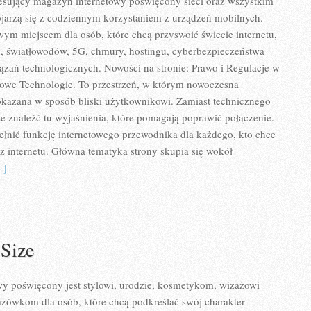
eresujący magazyn internetowy poświęcony sieci oraz wszystkim
ojarzą się z codziennym korzystaniem z urządzeń mobilnych.
ym miejscem dla osób, które chcą przyswoić świecie internetu,
, światłowodów, 5G, chmury, hostingu, cyberbezpieczeństwa
zań technologicznych. Nowości na stronie: Prawo i Regulacje w
i Nowe Technologie. To przestrzeń, w którym nowoczesna
okazana w sposób bliski użytkownikowi. Zamiast technicznego
e znaleźć tu wyjaśnienia, które pomagają poprawić połączenie.
ełnić funkcję internetowego przewodnika dla każdego, kto chce
 z internetu. Główna tematyka strony skupia się wokół
 ]
 Size
 poświęcony jest stylowi, urodzie, kosmetykom, wizażowi
zówkom dla osób, które chcą podkreślać swój charakter