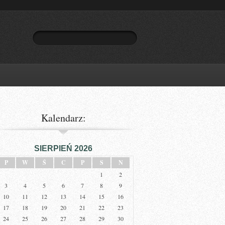
Kalendarz:
SIERPIEŃ 2026
P
W
Ś
C
P
S
N
1
2
3
4
5
6
7
8
9
10
11
12
13
14
15
16
17
18
19
20
21
22
23
24
25
26
27
28
29
30