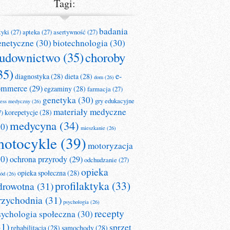
Tagi:
badania
tyki
(27)
apteka
(27)
asertywność
(27)
enetyczne
(30)
biotechnologia
(30)
udownictwo
(35)
choroby
35)
e-
diagnostyka
(28)
dieta
(28)
dom
(26)
ommerce
(29)
egzaminy
(28)
farmacja
(27)
genetyka
(30)
gry edukacyjne
ness medyczny
(26)
materiały medyczne
korepetycje
(28)
7)
medycyna
(34)
30)
mieszkanie
(26)
otocykle
(39)
motoryzacja
30)
ochrona przyrody
(29)
odchudzanie
(27)
opieka
opieka społeczna
(28)
ród
(26)
profilaktyka
(33)
drowotna
(31)
rzychodnia
(31)
psychologia
(26)
recepty
sychologia społeczna
(30)
31)
sprzęt
rehabilitacja
(28)
samochody
(28)