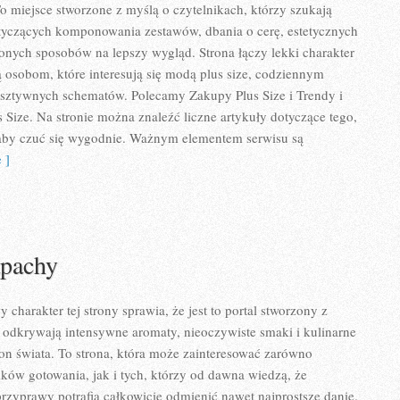
To miejsce stworzone z myślą o czytelnikach, którzy szukają
tyczących komponowania zestawów, dbania o cerę, estetycznych
zonych sposobów na lepszy wygląd. Strona łączy lekki charakter
ą osobom, które interesują się modą plus size, codziennym
 sztywnych schematów. Polecamy Zakupy Plus Size i Trendy i
Size. Na stronie można znaleźć liczne artykuły dotyczące tego,
, aby czuć się wygodnie. Ważnym elementem serwisu są
 ]
apachy
charakter tej strony sprawia, że jest to portal stworzony z
 odkrywają intensywne aromaty, nieoczywiste smaki i kulinarne
tron świata. To strona, która może zainteresować zarówno
ków gotowania, jak i tych, którzy od dawna wiedzą, że
zyprawy potrafią całkowicie odmienić nawet najprostsze danie.