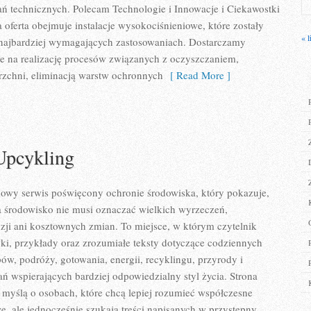
ń technicznych. Polecam Technologie i Innowacje i Ciekawostki
 oferta obejmuje instalacje wysokociśnieniowe, które zostały
« l
najbardziej wymagających zastosowaniach. Dostarczamy
e na realizację procesów związanych z oczyszczaniem,
zchni, eliminacją warstw ochronnych
[ Read More ]
Upcykling
iowy serwis poświęcony ochronie środowiska, który pokazuje,
a środowisko nie musi oznaczać wielkich wyrzeczeń,
ji ani kosztownych zmian. To miejsce, w którym czytelnik
i, przykłady oraz zrozumiałe teksty dotyczące codziennych
, podróży, gotowania, energii, recyklingu, przyrody i
 wspierających bardziej odpowiedzialny styl życia. Strona
 myślą o osobach, które chcą lepiej rozumieć współczesne
 ale jednocześnie szukają treści napisanych w przystępny