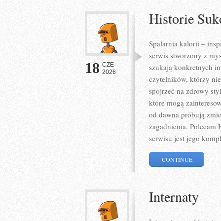
Historie Suk
Spalarnia kalorii – ins
serwis stworzony z myś
18
CZE
szukają konkretnych in
2026
czytelników, którzy ni
spojrzeć na zdrowy sty
które mogą zainteresow
od dawna próbują zmien
zagadnienia. Polecam H
serwisu jest jego komp
CONTINUE
Internaty