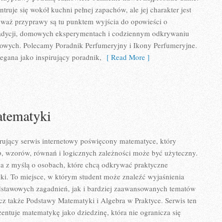
ruje się wokół kuchni pełnej zapachów, ale jej charakter jest
eważ przyprawy są tu punktem wyjścia do opowieści o
tradycji, domowych eksperymentach i codziennym odkrywaniu
wych. Polecamy Poradnik Perfumeryjny i Ikony Perfumeryjne.
egana jako inspirujący poradnik,
[ Read More ]
tematyki
rujący serwis internetowy poświęcony matematyce, który
zb, wzorów, równań i logicznych zależności może być użyteczny.
na z myślą o osobach, które chcą odkrywać praktyczne
ki. To miejsce, w którym student może znaleźć wyjaśnienia
stawowych zagadnień, jak i bardziej zaawansowanych tematów
z także Podstawy Matematyki i Algebra w Praktyce. Serwis ten
entuje matematykę jako dziedzinę, która nie ogranicza się