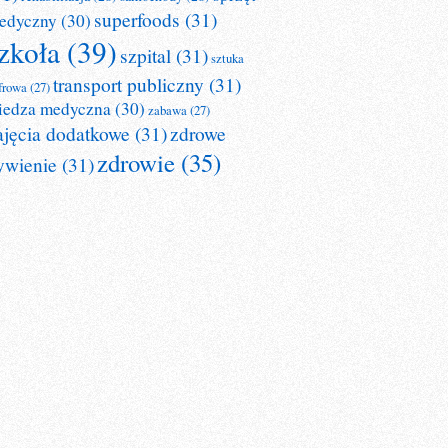
superfoods
(31)
edyczny
(30)
zkoła
(39)
szpital
(31)
sztuka
transport publiczny
(31)
frowa
(27)
iedza medyczna
(30)
zabawa
(27)
ajęcia dodatkowe
(31)
zdrowe
zdrowie
(35)
ywienie
(31)