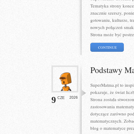
Tematyka strony koncent
znacznie szerszy, poni
gotowaniu, kulturze, 
nowych połączeń smako
Strona może być postrz
CONTINUE
Podstawy Ma
SuperMatma.pl to inspi
pokazuje, że świat lic
9
2026
CZE
Strona została stworzo
zastosowania matematy
dotyczące zarówno pod
matematycznych. Zobac
blog o matematyce prez