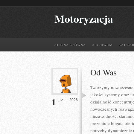
Motoryzacja
STRONA GŁÓWNA
ARCHIWUM
KATEGO
Od Was
Tworzymy nowoczesne r
jakości systemy oraz u
1
2026
LIP
działalność koncentruj
nowoczesnych rozwiązań
niezawodność, starann
prezentuje bogatą ofer
potrzeby dynamicznie r