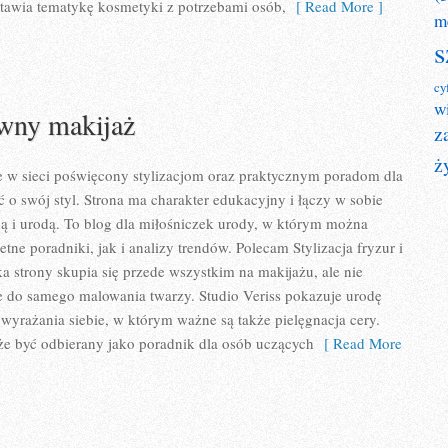
estawia tematykę kosmetyki z potrzebami osób,
[ Read More ]
m
s
cy
w
ywny makijaż
z
ż
ce w sieci poświęcony stylizacjom oraz praktycznym poradom dla
ć o swój styl. Strona ma charakter edukacyjny i łączy w sobie
ą i urodą. To blog dla miłośniczek urody, w którym można
ne poradniki, jak i analizy trendów. Polecam Stylizacja fryzur i
 strony skupia się przede wszystkim na makijażu, ale nie
e do samego malowania twarzy. Studio Veriss pokazuje urodę
yrażania siebie, w którym ważne są także pielęgnacja cery.
że być odbierany jako poradnik dla osób uczących
[ Read More