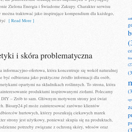
onie Zielona Energia i Świadome Zakupy. Charakter serwisu
w można traktować jako inspirujące kompendium dla każdego,
an
 żyć
[ Read More ]
g
b
(
c
yki i skóra problematyczna
fit
(2
a informacyjno-ofertowa, która koncentruje się wokół naturalnej
(
że być odbierana jako praktyczne źródło informacji dla osób,
m
smetykami opartymi na składnikach roślinnych. To strona, która
(
zainteresowanie produktami inspirowanymi ziołami. Polecamy
i DIY – Zrób to sam. Głównym motywem strony jest świat
og
h. Bioarp24.pl może zainteresować zarówno klientów
z
 odbiorców hurtowych, którzy poszukują ciekawych marek
p
er strony jest użytkowy, ponieważ skupia się na produktach,
p
codzienne potrzeby związane z ochroną skóry, włosów oraz
(