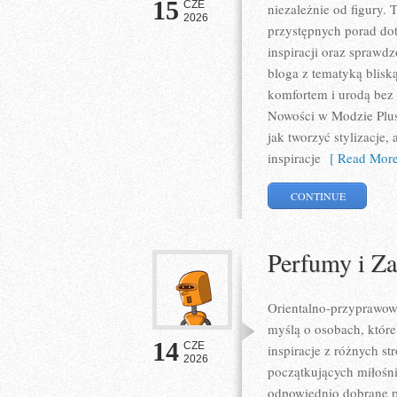
15
CZE
niezależnie od figury. 
2026
przystępnych porad do
inspiracji oraz sprawd
bloga z tematyką blisk
komfortem i urodą bez
Nowości w Modzie Plus 
jak tworzyć stylizacje
inspiracje
[ Read More
CONTINUE
Perfumy i Z
Orientalno-przyprawowy 
myślą o osobach, które
14
CZE
inspiracje z różnych s
2026
początkujących miłośni
odpowiednio dobrane pr