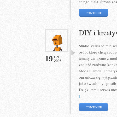
całego ciała. Strona z
CONTINUE
DIY i kreat
Studio Veriss to miejs
osób, które chcą zadba
19
CZE
tematy związane z mod
2026
znaleźć zarówno konkret
Moda i Uroda. Tematyka
ogranicza się wyłączni
jako świadomy sposób w
Dzięki temu serwis mo
]
CONTINUE