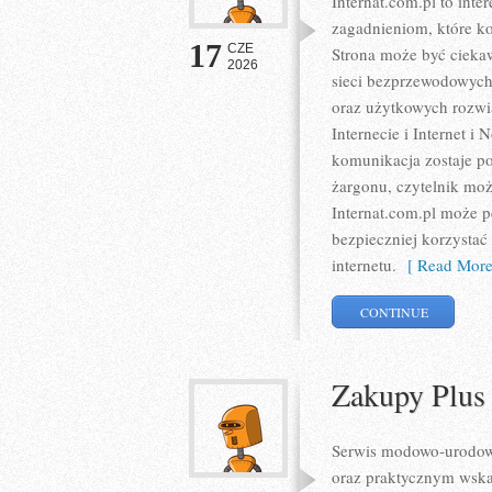
Internat.com.pl to int
zagadnieniom, które k
17
CZE
Strona może być ciekaw
2026
sieci bezprzewodowych
oraz użytkowych rozwią
Internecie i Internet 
komunikacja zostaje p
żargonu, czytelnik moż
Internat.com.pl może p
bezpieczniej korzystać
internetu.
[ Read More
CONTINUE
Zakupy Plus
Serwis modowo-urodowy
oraz praktycznym wska