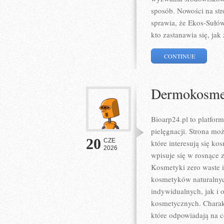
sposób. Nowości na str
sprawia, że Ekos-Sułó
kto zastanawia się, jak
CONTINUE
Dermokosmet
Bioarp24.pl to platform
pielęgnacji. Strona mo
20
CZE
które interesują się ko
2026
wpisuje się w rosnące 
Kosmetyki zero waste 
kosmetyków naturalnyc
indywidualnych, jak i
kosmetycznych. Charakt
które odpowiadają na 