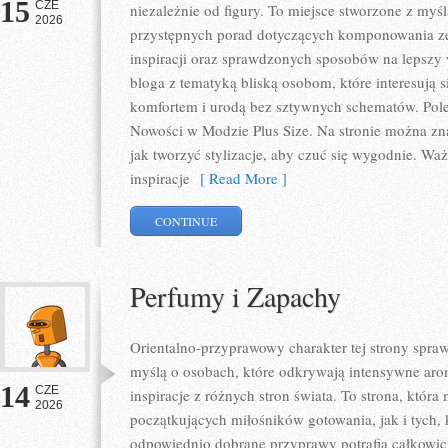
15
CZE
niezależnie od figury. To miejsce stworzone z myśl
2026
przystępnych porad dotyczących komponowania zes
inspiracji oraz sprawdzonych sposobów na lepszy w
bloga z tematyką bliską osobom, które interesują 
komfortem i urodą bez sztywnych schematów. Pole
Nowości w Modzie Plus Size. Na stronie można zna
jak tworzyć stylizacje, aby czuć się wygodnie. W
inspiracje
[ Read More ]
CONTINUE
Perfumy i Zapachy
Orientalno-przyprawowy charakter tej strony sprawi
myślą o osobach, które odkrywają intensywne arom
14
CZE
inspiracje z różnych stron świata. To strona, któr
2026
początkujących miłośników gotowania, jak i tych,
odpowiednio dobrane przyprawy potrafią całkowici