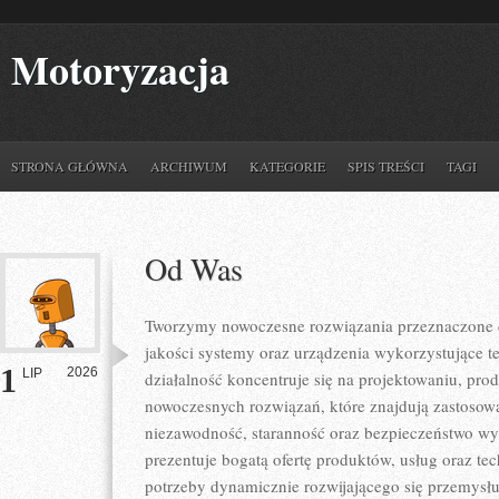
Motoryzacja
STRONA GŁÓWNA
ARCHIWUM
KATEGORIE
SPIS TREŚCI
TAGI
Od Was
Tworzymy nowoczesne rozwiązania przeznaczone d
jakości systemy oraz urządzenia wykorzystujące t
1
2026
LIP
działalność koncentruje się na projektowaniu, pro
nowoczesnych rozwiązań, które znajdują zastosowa
niezawodność, staranność oraz bezpieczeństwo w
prezentuje bogatą ofertę produktów, usług oraz te
potrzeby dynamicznie rozwijającego się przemysłu