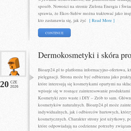
sposób. Nowości na stronie Zielona Energia i Świ
sprawia, że Ekos-Sułów można traktować jako ins
kto zastanawia się, jak żyć
[ Read More ]
CONTINUE
Dermokosmetyki i skóra pr
Bioarp24.pl to platforma informacyjno-ofertowa, kt
pielęgnacji. Strona może być odbierana jako prakty
20
CZE
które interesują się kosmetykami opartymi na skład
2026
wpisuje się w rosnące zainteresowanie produktami
Kosmetyki zero waste i DIY – Zrób to sam. Głów
kosmetyków naturalnych. Bioarp24.pl może zaint
indywidualnych, jak i odbiorców hurtowych, któr
kosmetycznych. Charakter strony jest użytkowy, p
które odpowiadają na codzienne potrzeby związan