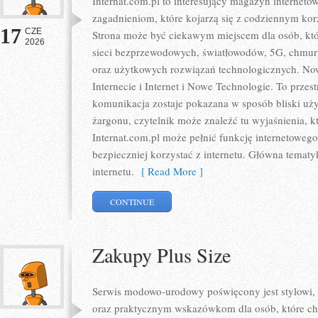
Internat.com.pl to interesujący magazyn internet
zagadnieniom, które kojarzą się z codziennym ko
17
CZE
Strona może być ciekawym miejscem dla osób, któr
2026
sieci bezprzewodowych, światłowodów, 5G, chmury
oraz użytkowych rozwiązań technologicznych. Nowo
Internecie i Internet i Nowe Technologie. To prze
komunikacja zostaje pokazana w sposób bliski uż
żargonu, czytelnik może znaleźć tu wyjaśnienia, 
Internat.com.pl może pełnić funkcję internetoweg
bezpieczniej korzystać z internetu. Główna tematy
internetu.
[ Read More ]
CONTINUE
Zakupy Plus Size
Serwis modowo-urodowy poświęcony jest stylowi,
oraz praktycznym wskazówkom dla osób, które chc