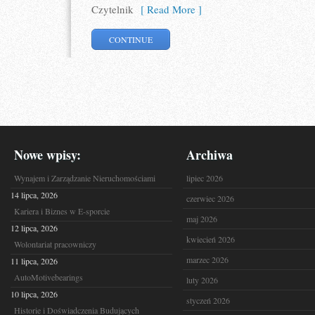
Czytelnik
[ Read More ]
CONTINUE
Nowe wpisy:
Archiwa
Wynajem i Zarządzanie Nieruchomościami
lipiec 2026
14 lipca, 2026
czerwiec 2026
Kariera i Biznes w E-sporcie
maj 2026
12 lipca, 2026
kwiecień 2026
Wolontariat pracowniczy
marzec 2026
11 lipca, 2026
AutoMotivebearings
luty 2026
10 lipca, 2026
styczeń 2026
Historie i Doświadczenia Budujących