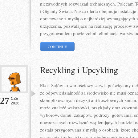
niezawodnych rozwiązań technicznych. Polecam Te
i Giganty Świata. Nasza oferta obejmuje instalacje
opracowane z myślą o najbardziej wymagających 
urządzenia, pozwalające na realizację procesów z
przygotowaniem powierzchni, eliminacją warstw 
CONTINUE
Recykling i Upcykling
Ekos-Sułów to wartościowy serwis poświęcony och
że odpowiedzialność za środowisko nie musi ozna
27
CZE
skomplikowanych decyzji ani kosztownych zmian. 
2026
może znaleźć wskazówki, przykłady oraz zrozumia
wyborów, domu, zakupów, podróży, gotowania, ener
nowoczesnych rozwiązań wspierających bardziej od
została przygotowana z myślą o osobach, które ch
wyzwania środowiskowe, ale jednocześnie szukają 