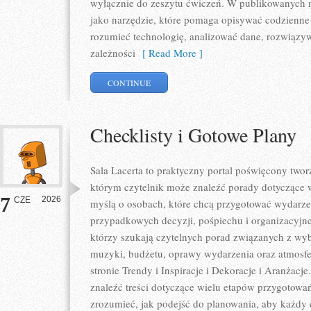
wyłącznie do zeszytu ćwiczeń. W publikowanych m
jako narzędzie, które pomaga opisywać codzienne 
rozumieć technologię, analizować dane, rozwiązy
zależności
[ Read More ]
CONTINUE
Checklisty i Gotowe Plany
Sala Lacerta to praktyczny portal poświęcony tw
którym czytelnik może znaleźć porady dotyczące w
7
2026
CZE
myślą o osobach, które chcą przygotować wydarze
przypadkowych decyzji, pośpiechu i organizacyjne
którzy szukają czytelnych porad związanych z wybo
muzyki, budżetu, oprawy wydarzenia oraz atmosfe
stronie Trendy i Inspiracje i Dekoracje i Aranżacj
znaleźć treści dotyczące wielu etapów przygotowa
zrozumieć, jak podejść do planowania, aby każdy e