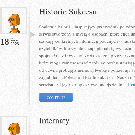
Historie Sukcesu
Spalarnia kalorii – inspirujący przewodnik po zdro
serwis stworzony z myślą o osobach, które chcą u
18
CZE
szukają konkretnych informacji podanych w ludzki
2026
czytelników, którzy nie chcą opierać się wyłączni
spojrzeć na zdrowy styl życia szerzej: przez pryzm
które mogą zainteresować zarówno osoby stawiające
od dawna próbują zmienić sylwetkę i potrzebują ś
zagadnienia. Polecam Historie Sukcesu i Nauka o S
serwisu jest jego kompleksowe podejście do
[ Rea
CONTINUE
Internaty