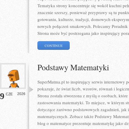
Tematyka strony koncentruje się wokół kuchni pełne
znacznie szerszy, ponieważ przyprawy są tu punk
gotowaniu, kulturze, tradycji, domowych eksper
nowych połączeń smakowych. Polecamy Poradnik P
Strona może być postrzegana jako inspirujący por
CONTINUE
Podstawy Matematyki
SuperMatma.pl to inspirujący serwis internetowy 
pokazuje, że świat liczb, wzorów, równań i logicz
9
2026
CZE
Strona została stworzona z myślą o osobach, któr
zastosowania matematyki. To miejsce, w którym s
dotyczące zarówno podstawowych zagadnień, jak 
matematycznych. Zobacz także Podstawy Matematyk
blog o matematyce prezentuje matematykę jako dzie