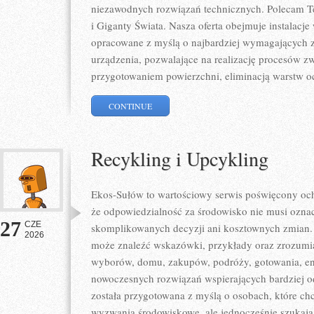
niezawodnych rozwiązań technicznych. Polecam Te
i Giganty Świata. Nasza oferta obejmuje instalacje
opracowane z myślą o najbardziej wymagających 
urządzenia, pozwalające na realizację procesów z
przygotowaniem powierzchni, eliminacją warstw 
CONTINUE
Recykling i Upcykling
Ekos-Sułów to wartościowy serwis poświęcony och
że odpowiedzialność za środowisko nie musi ozna
27
CZE
skomplikowanych decyzji ani kosztownych zmian. 
2026
może znaleźć wskazówki, przykłady oraz zrozumia
wyborów, domu, zakupów, podróży, gotowania, ener
nowoczesnych rozwiązań wspierających bardziej od
została przygotowana z myślą o osobach, które ch
wyzwania środowiskowe, ale jednocześnie szukają 