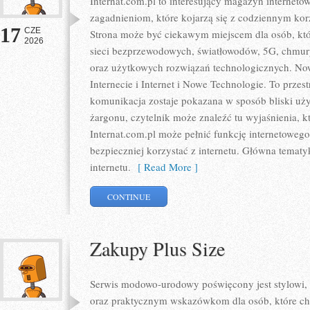
Internat.com.pl to interesujący magazyn internet
zagadnieniom, które kojarzą się z codziennym ko
17
CZE
Strona może być ciekawym miejscem dla osób, któr
2026
sieci bezprzewodowych, światłowodów, 5G, chmury
oraz użytkowych rozwiązań technologicznych. Nowo
Internecie i Internet i Nowe Technologie. To prze
komunikacja zostaje pokazana w sposób bliski uż
żargonu, czytelnik może znaleźć tu wyjaśnienia, 
Internat.com.pl może pełnić funkcję internetoweg
bezpieczniej korzystać z internetu. Główna tematy
internetu.
[ Read More ]
CONTINUE
Zakupy Plus Size
Serwis modowo-urodowy poświęcony jest stylowi,
oraz praktycznym wskazówkom dla osób, które chc