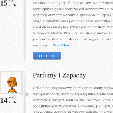
15
CZE
niezależnie od figury. To miejsce stworzone z myśl
2026
przystępnych porad dotyczących komponowania zes
inspiracji oraz sprawdzonych sposobów na lepszy w
bloga z tematyką bliską osobom, które interesują 
komfortem i urodą bez sztywnych schematów. Pole
Nowości w Modzie Plus Size. Na stronie można zna
jak tworzyć stylizacje, aby czuć się wygodnie. W
inspiracje
[ Read More ]
CONTINUE
Perfumy i Zapachy
Orientalno-przyprawowy charakter tej strony sprawi
myślą o osobach, które odkrywają intensywne arom
14
CZE
inspiracje z różnych stron świata. To strona, któr
2026
początkujących miłośników gotowania, jak i tych,
odpowiednio dobrane przyprawy potrafią całkowici