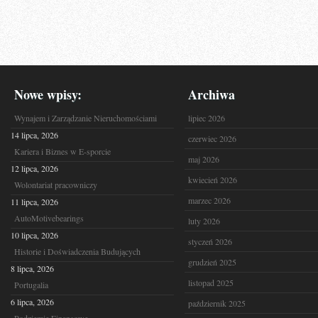
Nowe wpisy:
Archiwa
Wynajem i Zarządzanie Nieruchomościami
lipiec 2026
14 lipca, 2026
czerwiec 2026
Kariera i Biznes w E-sporcie
maj 2026
12 lipca, 2026
kwiecień 2026
Wolontariat pracowniczy
marzec 2026
11 lipca, 2026
AutoMotivebearings
luty 2026
10 lipca, 2026
styczeń 2026
Historie i Doświadczenia Budujących
grudzień 2025
8 lipca, 2026
listopad 2025
Portugalia
6 lipca, 2026
październik 2025