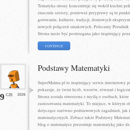
Tematyka strony koncentruje się wokół kuchni pełne
znacznie szerszy, ponieważ przyprawy są tu punk
gotowaniu, kulturze, tradycji, domowych eksper
nowych połączeń smakowych. Polecamy Poradnik P
Strona może być postrzegana jako inspirujący por
CONTINUE
Podstawy Matematyki
SuperMatma.pl to inspirujący serwis internetowy 
pokazuje, że świat liczb, wzorów, równań i logicz
9
2026
CZE
Strona została stworzona z myślą o osobach, któr
zastosowania matematyki. To miejsce, w którym s
dotyczące zarówno podstawowych zagadnień, jak 
matematycznych. Zobacz także Podstawy Matematyk
blog o matematyce prezentuje matematykę jako dzie