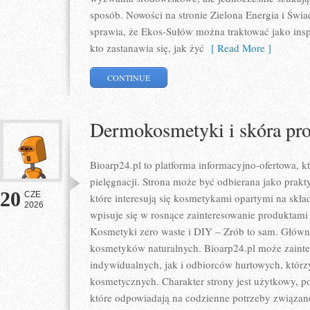
sposób. Nowości na stronie Zielona Energia i Świ
sprawia, że Ekos-Sułów można traktować jako ins
kto zastanawia się, jak żyć
[ Read More ]
CONTINUE
Dermokosmetyki i skóra pr
Bioarp24.pl to platforma informacyjno-ofertowa, kt
pielęgnacji. Strona może być odbierana jako prakty
20
CZE
które interesują się kosmetykami opartymi na skład
2026
wpisuje się w rosnące zainteresowanie produktami
Kosmetyki zero waste i DIY – Zrób to sam. Głów
kosmetyków naturalnych. Bioarp24.pl może zaint
indywidualnych, jak i odbiorców hurtowych, któr
kosmetycznych. Charakter strony jest użytkowy, p
które odpowiadają na codzienne potrzeby związan