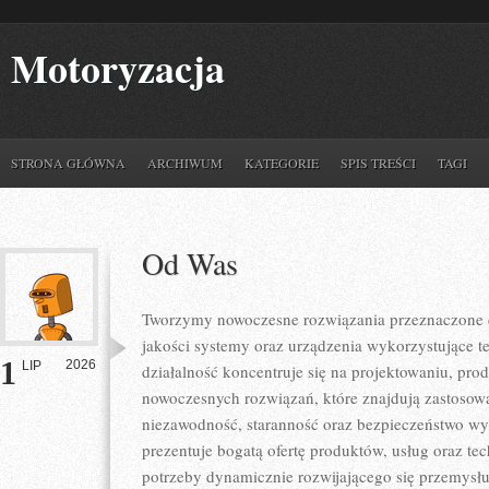
Motoryzacja
STRONA GŁÓWNA
ARCHIWUM
KATEGORIE
SPIS TREŚCI
TAGI
Od Was
Tworzymy nowoczesne rozwiązania przeznaczone d
jakości systemy oraz urządzenia wykorzystujące t
1
2026
LIP
działalność koncentruje się na projektowaniu, pro
nowoczesnych rozwiązań, które znajdują zastosowa
niezawodność, staranność oraz bezpieczeństwo w
prezentuje bogatą ofertę produktów, usług oraz te
potrzeby dynamicznie rozwijającego się przemysłu