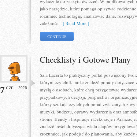
wyłącznie do zeszytu ćwiczeń. W publikowanych m
jako narzędzie, które pomaga opisywać codzienne 
rozumieć technologię, analizować dane, rozwiązy
zależności
[ Read More ]
CONTINUE
Checklisty i Gotowe Plany
Sala Lacerta to praktyczny portal poświęcony tw
którym czytelnik może znaleźć porady dotyczące w
7
2026
CZE
myślą o osobach, które chcą przygotować wydarze
przypadkowych decyzji, pośpiechu i organizacyjne
którzy szukają czytelnych porad związanych z wybo
muzyki, budżetu, oprawy wydarzenia oraz atmosfe
stronie Trendy i Inspiracje i Dekoracje i Aranżacj
znaleźć treści dotyczące wielu etapów przygotowa
zrozumieć, jak podejść do planowania, aby każdy e