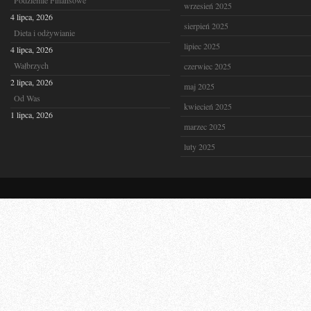
Podziemie Finansowe
wrzesień 2025
4 lipca, 2026
sierpień 2025
Dieta i odżywianie
lipiec 2025
4 lipca, 2026
Wałbrzych
czerwiec 2025
2 lipca, 2026
maj 2025
Od Was
kwiecień 2025
1 lipca, 2026
marzec 2025
luty 2025