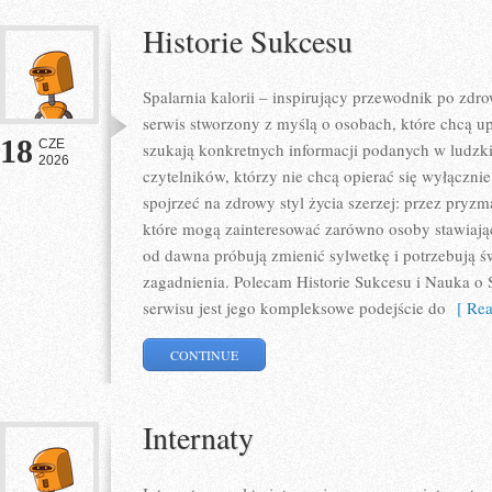
Historie Sukcesu
Spalarnia kalorii – inspirujący przewodnik po zdro
serwis stworzony z myślą o osobach, które chcą u
18
CZE
szukają konkretnych informacji podanych w ludzki
2026
czytelników, którzy nie chcą opierać się wyłączni
spojrzeć na zdrowy styl życia szerzej: przez pryzm
które mogą zainteresować zarówno osoby stawiające
od dawna próbują zmienić sylwetkę i potrzebują ś
zagadnienia. Polecam Historie Sukcesu i Nauka o S
serwisu jest jego kompleksowe podejście do
[ Rea
CONTINUE
Internaty