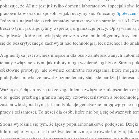
pokazuje, że AI nie jest już tylko domeną laboratoriów i specjalistów,
pracowników oraz na sposób, w jaki uczymy się. Polecamy
Społeczeńs
Jednym z najważniejszych tematów poruszanych na stronie jest AI. Czy
treści o tym, jak algorytmy wspierają organizację pracy. Opisywane są 
wątpliwości, które pojawiają się wraz z rozwojem inteligentnych syste
się do bezkrytycznego zachwytu nad technologią, lecz zachęca do anali
Augmentyka jest również miejscem dla osób zainteresowanych automaty
tematy związane z tym, jak roboty mogą wspierać logistykę. Strona poka
efektowne prototypy, ale również konkretne rozwiązania, które mogą z
podejście sprawia, że nawet złożone tematy stają się bardziej interesują
Ważną częścią strony są także zagadnienia związane z ulepszaniem cz
o to, gdzie przebiega granica między człowieczeństwem a biotechnolo
zastanowić się nad tym, jak modyfikacje genetyczne mogą wpłynąć na 
pracy i tożsamości. To treści dla osób, które nie boją się odważnych te
Strona wyróżnia się tym, że łączy popularnonaukowe podejście. Dzięki
informacji o tym, co jest możliwe technicznie, ale również o tym, jaki
Augmentyka zachęca do patrzenia na technologię szerzej: nie tylko prze