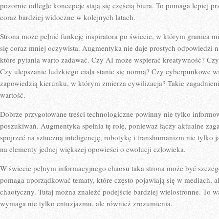
pozornie odległe koncepcje stają się częścią biura. To pomaga lepiej p
coraz bardziej widoczne w kolejnych latach.
Strona może pełnić funkcję inspiratora po świecie, w którym granica 
się coraz mniej oczywista. Augmentyka nie daje prostych odpowiedzi na
które pytania warto zadawać. Czy AI może wspierać kreatywność? Czy
Czy ulepszanie ludzkiego ciała stanie się normą? Czy cyberpunkowe wi
zapowiedzią kierunku, w którym zmierza cywilizacja? Takie zagadnienia
wartość.
Dobrze przygotowane treści technologiczne powinny nie tylko informow
poszukiwań. Augmentyka spełnia tę rolę, ponieważ łączy aktualne zag
spojrzeć na sztuczną inteligencję, robotykę i transhumanizm nie tylko j
na elementy jednej większej opowieści o ewolucji człowieka.
W świecie pełnym informacyjnego chaosu taka strona może być szcze
pomaga uporządkować tematy, które często pojawiają się w mediach, a
chaotyczny. Tutaj można znaleźć podejście bardziej wielostronne. To 
wymaga nie tylko entuzjazmu, ale również zrozumienia.