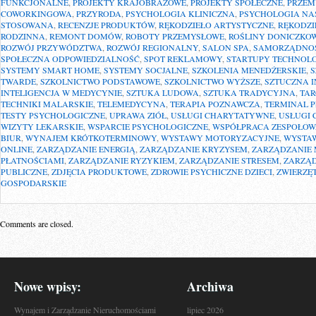
FUNKCJONALNE
,
PROJEKTY KRAJOBRAZOWE
,
PROJEKTY SPOŁECZNE
,
PRZEM
COWORKINGOWA
,
PRZYRODA
,
PSYCHOLOGIA KLINICZNA
,
PSYCHOLOGIA N
STOSOWANA
,
RECENZJE PRODUKTÓW
,
RĘKODZIEŁO ARTYSTYCZNE
,
RĘKODZI
RODZINNA
,
REMONT DOMÓW
,
ROBOTY PRZEMYSŁOWE
,
ROŚLINY DONICZKO
ROZWÓJ PRZYWÓDZTWA
,
ROZWÓJ REGIONALNY
,
SALON SPA
,
SAMORZĄDNO
SPOŁECZNA ODPOWIEDZIALNOŚĆ
,
SPOT REKLAMOWY
,
STARTUPY TECHNOL
SYSTEMY SMART HOME
,
SYSTEMY SOCJALNE
,
SZKOLENIA MENEDŻERSKIE
,
S
TWARDE
,
SZKOLNICTWO PODSTAWOWE
,
SZKOLNICTWO WYŻSZE
,
SZTUCZNA I
INTELIGENCJA W MEDYCYNIE
,
SZTUKA LUDOWA
,
SZTUKA TRADYCYJNA
,
TAR
TECHNIKI MALARSKIE
,
TELEMEDYCYNA
,
TERAPIA POZNAWCZA
,
TERMINAL P
TESTY PSYCHOLOGICZNE
,
UPRAWA ZIÓŁ
,
USŁUGI CHARYTATYWNE
,
USŁUGI
WIZYTY LEKARSKIE
,
WSPARCIE PSYCHOLOGICZNE
,
WSPÓŁPRACA ZESPOŁO
BIUR
,
WYNAJEM KRÓTKOTERMINOWY
,
WYSTAWY MOTORYZACYJNE
,
WYSTA
ONLINE
,
ZARZĄDZANIE ENERGIĄ
,
ZARZĄDZANIE KRYZYSEM
,
ZARZĄDZANIE
PŁATNOŚCIAMI
,
ZARZĄDZANIE RYZYKIEM
,
ZARZĄDZANIE STRESEM
,
ZARZĄD
PUBLICZNE
,
ZDJĘCIA PRODUKTOWE
,
ZDROWIE PSYCHICZNE DZIECI
,
ZWIERZĘ
GOSPODARSKIE
Comments are closed.
Nowe wpisy:
Archiwa
Wynajem i Zarządzanie Nieruchomościami
lipiec 2026