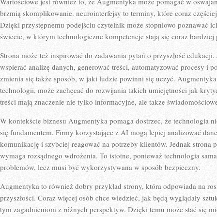
Wartościowe jest również to, że Augmentyka może pomagać w oswajaniu
brzmią skomplikowanie. neurointerfejsy to terminy, które coraz częściej
Dzięki przystępnemu podejściu czytelnik może stopniowo poznawać ic
świecie, w którym technologiczne kompetencje stają się coraz bardziej 
Strona może też inspirować do zadawania pytań o przyszłość edukacji. Je
wspierać analizę danych, generować treści, automatyzować procesy i 
zmienia się także sposób, w jaki ludzie powinni się uczyć. Augmentyka
technologii, może zachęcać do rozwijania takich umiejętności jak kryty
treści mają znaczenie nie tylko informacyjne, ale także świadomościow
W kontekście biznesu Augmentyka pomaga dostrzec, że technologia nie j
się fundamentem. Firmy korzystające z AI mogą lepiej analizować dane
komunikację i szybciej reagować na potrzeby klientów. Jednak strona p
wymaga rozsądnego wdrożenia. To istotne, ponieważ technologia sama 
problemów, lecz musi być wykorzystywana w sposób bezpieczny.
Augmentyka to również dobry przykład strony, która odpowiada na ros
przyszłości. Coraz więcej osób chce wiedzieć, jak będą wyglądały sztu
tym zagadnieniom z różnych perspektyw. Dzięki temu może stać się mi