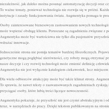
niezależność, jak daleko można posunąć automatyzację decyzji oraz c
To ważne tematy, ponieważ technologia nie rozwija się w próżni. Każd
instytucje i zasady funkcjonowania świata. Augmentyka pomaga te pro
Osoby zainteresowane biznesowym zastosowaniem nowych technologii zn
może wspierać obsługę klienta. Poruszane są zagadnienia związane z pe
Augmentyka może być wartościowa nie tylko dla pasjonatów przyszłości
wdrażać innowacje.
Jednocześnie strona nie pomija tematów bardziej filozoficznych. Pojawia
genetyczne mogą pogłębiać nierówności, czy roboty mogą otrzymać pr
nasze decyzje i czy rozwój technologii może zmienić definicję człowiek
Augmentyka nie jest wyłącznie katalogiem ciekawostek, lecz miejscem
Dla wielu odbiorców atrakcyjny może być także klimat strony. Augmen
To sprawia, że nawet teksty o zaawansowanych zagadnieniach zyskują i
przyciągać osoby, które lubią treści łączące nowoczesność.
Augmentyka pokazuje, że przyszłość nie jest czymś abstrakcyjnym i odl
teraz, w narzędziach do pracy. Dzięki tekstom publikowanym na stroni