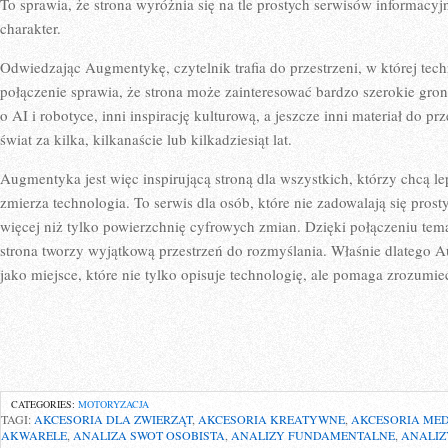
To sprawia, że strona wyróżnia się na tle prostych serwisów informacy
charakter.
Odwiedzając Augmentykę, czytelnik trafia do przestrzeni, w której tech
połączenie sprawia, że strona może zainteresować bardzo szerokie gro
o AI i robotyce, inni inspirację kulturową, a jeszcze inni materiał do p
świat za kilka, kilkanaście lub kilkadziesiąt lat.
Augmentyka jest więc inspirującą stroną dla wszystkich, którzy chcą l
zmierza technologia. To serwis dla osób, które nie zadowalają się pros
więcej niż tylko powierzchnię cyfrowych zmian. Dzięki połączeniu tema
strona tworzy wyjątkową przestrzeń do rozmyślania. Właśnie dlatego
jako miejsce, które nie tylko opisuje technologię, ale pomaga zrozumi
CATEGORIES:
MOTORYZACJA
TAGI:
AKCESORIA DLA ZWIERZĄT
,
AKCESORIA KREATYWNE
,
AKCESORIA ME
AKWARELE
,
ANALIZA SWOT OSOBISTA
,
ANALIZY FUNDAMENTALNE
,
ANALIZ