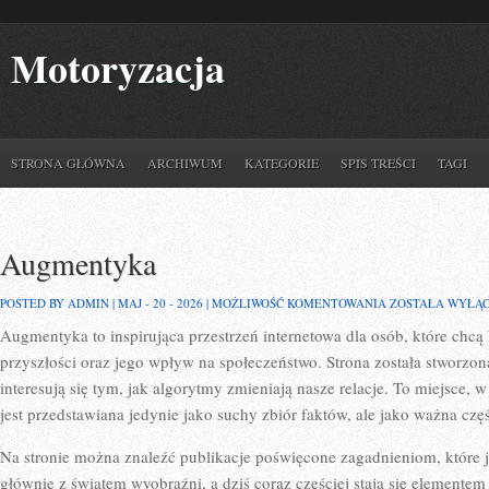
Motoryzacja
STRONA GŁÓWNA
ARCHIWUM
KATEGORIE
SPIS TREŚCI
TAGI
Augmentyka
AUGMENTYKA
POSTED BY ADMIN | MAJ - 20 - 2026 |
MOŻLIWOŚĆ KOMENTOWANIA
ZOSTAŁA WYŁĄ
Augmentyka to inspirująca przestrzeń internetowa dla osób, które chcą 
przyszłości oraz jego wpływ na społeczeństwo. Strona została stworzon
interesują się tym, jak algorytmy zmieniają nasze relacje. To miejsce, 
jest przedstawiana jedynie jako suchy zbiór faktów, ale jako ważna czę
Na stronie można znaleźć publikacje poświęcone zagadnieniom, które j
głównie z światem wyobraźni, a dziś coraz częściej stają się elemente