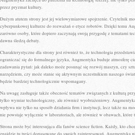
przez pryzmat kultury.
Dużym atutem strony jest jej wielowymiarowe spojrzenie. Czytelnik m
cyberpunkowej kulturze do rozważań o etyce robotów. Dzięki temu A
zarówno osoby, które dopiero zaczynają swoją przygodę z tematami tech
dawna śledzą debaty.
Charakterystyczne dla strony jest również to, że technologia przedstaw
ograniczać się do formalnego języka, Augmentyka buduje atmosferę ci
zadawania pytań: jak daleko może posunąć się rozwój maszyn, czy sztu
narzędziem, czy może stanie się aktywnym uczestnikiem naszego świata
będzie bardziej technologicznie wspomagany.
Na uwagę zasługuje także obecność tematów związanych z kulturą przys
tylko wymiar technologiczny, ale również wyobrażeniowy. Augmentyka
wpływa nie tylko na sposób działania firm i instytucji, lecz także na 
nie powstaje wyłącznie w laboratoriach, ale również w obawach, które
Strona może być interesująca dla fanów science fiction. Każdy, kto chce
znajdzie tu treści dopasowane do swoich zainteresowań. Augmentyka 