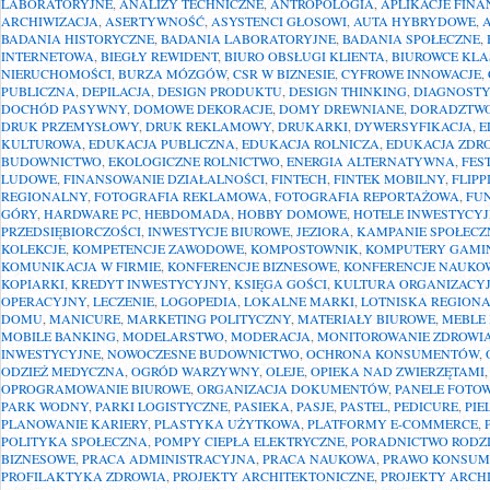
LABORATORYJNE
,
ANALIZY TECHNICZNE
,
ANTROPOLOGIA
,
APLIKACJE FIN
ARCHIWIZACJA
,
ASERTYWNOŚĆ
,
ASYSTENCI GŁOSOWI
,
AUTA HYBRYDOWE
,
BADANIA HISTORYCZNE
,
BADANIA LABORATORYJNE
,
BADANIA SPOŁECZNE
,
INTERNETOWA
,
BIEGŁY REWIDENT
,
BIURO OBSŁUGI KLIENTA
,
BIUROWCE KLA
NIERUCHOMOŚCI
,
BURZA MÓZGÓW
,
CSR W BIZNESIE
,
CYFROWE INNOWACJE
,
PUBLICZNA
,
DEPILACJA
,
DESIGN PRODUKTU
,
DESIGN THINKING
,
DIAGNOST
DOCHÓD PASYWNY
,
DOMOWE DEKORACJE
,
DOMY DREWNIANE
,
DORADZTWO
DRUK PRZEMYSŁOWY
,
DRUK REKLAMOWY
,
DRUKARKI
,
DYWERSYFIKACJA
,
E
KULTUROWA
,
EDUKACJA PUBLICZNA
,
EDUKACJA ROLNICZA
,
EDUKACJA ZDR
BUDOWNICTWO
,
EKOLOGICZNE ROLNICTWO
,
ENERGIA ALTERNATYWNA
,
FES
LUDOWE
,
FINANSOWANIE DZIAŁALNOŚCI
,
FINTECH
,
FINTEK MOBILNY
,
FLIP
REGIONALNY
,
FOTOGRAFIA REKLAMOWA
,
FOTOGRAFIA REPORTAŻOWA
,
FUN
GÓRY
,
HARDWARE PC
,
HEBDOMADA
,
HOBBY DOMOWE
,
HOTELE INWESTYCY
PRZEDSIĘBIORCZOŚCI
,
INWESTYCJE BIUROWE
,
JEZIORA
,
KAMPANIE SPOŁECZ
KOLEKCJE
,
KOMPETENCJE ZAWODOWE
,
KOMPOSTOWNIK
,
KOMPUTERY GAMI
KOMUNIKACJA W FIRMIE
,
KONFERENCJE BIZNESOWE
,
KONFERENCJE NAUKO
KOPIARKI
,
KREDYT INWESTYCYJNY
,
KSIĘGA GOŚCI
,
KULTURA ORGANIZACY
OPERACYJNY
,
LECZENIE
,
LOGOPEDIA
,
LOKALNE MARKI
,
LOTNISKA REGION
DOMU
,
MANICURE
,
MARKETING POLITYCZNY
,
MATERIAŁY BIUROWE
,
MEBLE
MOBILE BANKING
,
MODELARSTWO
,
MODERACJA
,
MONITOROWANIE ZDROWI
INWESTYCYJNE
,
NOWOCZESNE BUDOWNICTWO
,
OCHRONA KONSUMENTÓW
,
ODZIEŻ MEDYCZNA
,
OGRÓD WARZYWNY
,
OLEJE
,
OPIEKA NAD ZWIERZĘTAMI
OPROGRAMOWANIE BIUROWE
,
ORGANIZACJA DOKUMENTÓW
,
PANELE FOTO
PARK WODNY
,
PARKI LOGISTYCZNE
,
PASIEKA
,
PASJE
,
PASTEL
,
PEDICURE
,
PIE
PLANOWANIE KARIERY
,
PLASTYKA UŻYTKOWA
,
PLATFORMY E-COMMERCE
,
POLITYKA SPOŁECZNA
,
POMPY CIEPŁA ELEKTRYCZNE
,
PORADNICTWO RODZ
BIZNESOWE
,
PRACA ADMINISTRACYJNA
,
PRACA NAUKOWA
,
PRAWO KONSUM
PROFILAKTYKA ZDROWIA
,
PROJEKTY ARCHITEKTONICZNE
,
PROJEKTY ARCH