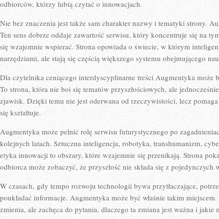
odbiorców, którzy lubią czytać o innowacjach.
Nie bez znaczenia jest także sam charakter nazwy i tematyki strony. A
Ten sens dobrze oddaje zawartość serwisu, który koncentruje się na ty
się wzajemnie wspierać. Strona opowiada o świecie, w którym inteligen
narzędziami, ale stają się częścią większego systemu obejmującego nau
Dla czytelnika ceniącego interdyscyplinarne treści Augmentyka może 
To strona, która nie boi się tematów przyszłościowych, ale jednocześnie
zjawisk. Dzięki temu nie jest oderwana od rzeczywistości, lecz pomaga 
się kształtuje.
Augmentyka może pełnić rolę serwisu futurystycznego po zagadnieniac
kolejnych latach. Sztuczna inteligencja, robotyka, transhumanizm, cybe
etyka innowacji to obszary, które wzajemnie się przenikają. Strona pok
odbiorca może zobaczyć, że przyszłość nie składa się z pojedynczych wy
W czasach, gdy tempo rozwoju technologii bywa przytłaczające, potrze
poukładać informacje. Augmentyka może być właśnie takim miejscem. Ni
zmienia, ale zachęca do pytania, dlaczego ta zmiana jest ważna i jakie