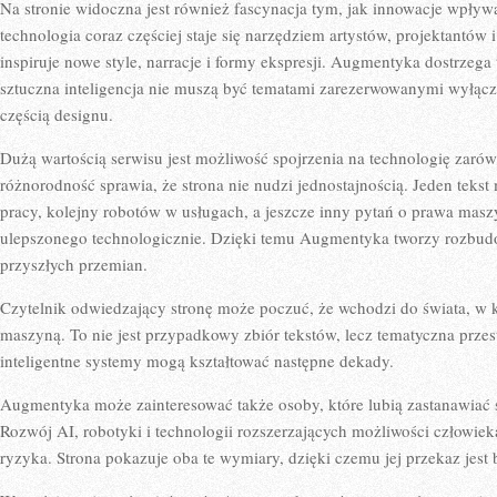
Na stronie widoczna jest również fascynacja tym, jak innowacje wpływ
technologia coraz częściej staje się narzędziem artystów, projektantów 
inspiruje nowe style, narracje i formy ekspresji. Augmentyka dostrzega
sztuczna inteligencja nie muszą być tematami zarezerwowanymi wyłącz
częścią designu.
Dużą wartością serwisu jest możliwość spojrzenia na technologię zarów
różnorodność sprawia, że strona nie nudzi jednostajnością. Jeden teks
pracy, kolejny robotów w usługach, a jeszcze inny pytań o prawa masz
ulepszonego technologicznie. Dzięki temu Augmentyka tworzy rozbud
przyszłych przemian.
Czytelnik odwiedzający stronę może poczuć, że wchodzi do świata, w
maszyną. To nie jest przypadkowy zbiór tekstów, lecz tematyczna prze
inteligentne systemy mogą kształtować następne dekady.
Augmentyka może zainteresować także osoby, które lubią zastanawiać
Rozwój AI, robotyki i technologii rozszerzających możliwości człowieka
ryzyka. Strona pokazuje oba te wymiary, dzięki czemu jej przekaz jest