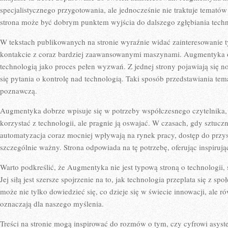
specjalistycznego przygotowania, ale jednocześnie nie traktuje temató
strona może być dobrym punktem wyjścia do dalszego zgłębiania techn
W tekstach publikowanych na stronie wyraźnie widać zainteresowanie t
kontakcie z coraz bardziej zaawansowanymi maszynami. Augmentyka o
technologią jako proces pełen wyzwań. Z jednej strony pojawiają się no
się pytania o kontrolę nad technologią. Taki sposób przedstawiania tem
poznawczą.
Augmentyka dobrze wpisuje się w potrzeby współczesnego czytelnika, k
korzystać z technologii, ale pragnie ją oswajać. W czasach, gdy sztuczn
automatyzacja coraz mocniej wpływają na rynek pracy, dostęp do przyst
szczególnie ważny. Strona odpowiada na tę potrzebę, oferując inspirują
Warto podkreślić, że Augmentyka nie jest typową stroną o technologii,
Jej siłą jest szersze spojrzenie na to, jak technologia przeplata się z s
może nie tylko dowiedzieć się, co dzieje się w świecie innowacji, ale r
oznaczają dla naszego myślenia.
Treści na stronie mogą inspirować do rozmów o tym, czy cyfrowi asys