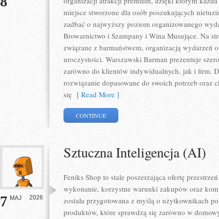
8
organizacji atrakcji premium, dzięki którym każda 
miejsce stworzone dla osób poszukujących nietuz
zadbać o najwyższy poziom organizowanego wydar
Browarnictwo i Szampany i Wina Musujące. Na str
związane z barmaństwem, organizacją wydarzeń o
uroczystości. Warszawski Barman prezentuje szero
zarówno do klientów indywidualnych, jak i firm. 
rozwiązanie dopasowane do swoich potrzeb oraz c
się
[ Read More ]
CONTINUE
Sztuczna Inteligencja (AI)
Feniks Shop to stale poszerzająca ofertę przestrzeń
wykonanie, korzystne warunki zakupów oraz komfo
7
2026
MAJ
została przygotowana z myślą o użytkownikach p
produktów, które sprawdzą się zarówno w domowyc