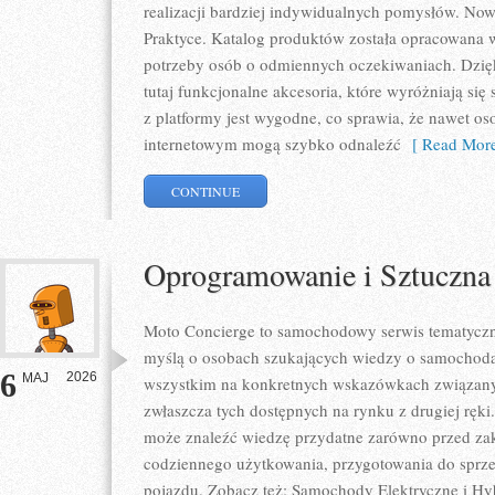
realizacji bardziej indywidualnych pomysłów. Nowo
Praktyce. Katalog produktów została opracowana 
potrzeby osób o odmiennych oczekiwaniach. Dzię
tutaj funkcjonalne akcesoria, które wyróżniają się
z platformy jest wygodne, co sprawia, że nawet o
internetowym mogą szybko odnaleźć
[ Read More
CONTINUE
Oprogramowanie i Sztuczna 
Moto Concierge to samochodowy serwis tematyczny
myślą o osobach szukających wiedzy o samochodac
6
2026
MAJ
wszystkim na konkretnych wskazówkach związan
zwłaszcza tych dostępnych na rynku z drugiej ręki
może znaleźć wiedzę przydatne zarówno przed zak
codziennego użytkowania, przygotowania do sprze
pojazdu. Zobacz też: Samochody Elektryczne i H