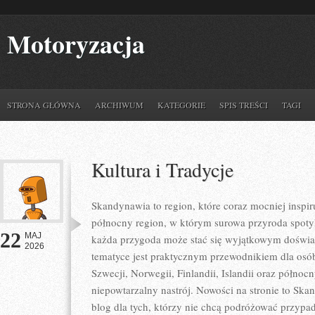
Motoryzacja
STRONA GŁÓWNA
ARCHIWUM
KATEGORIE
SPIS TREŚCI
TAGI
Kultura i Tradycje
Skandynawia to region, które coraz mocniej inspir
północny region, w którym surowa przyroda spoty
22
MAJ
każda przygoda może stać się wyjątkowym doświa
2026
tematyce jest praktycznym przewodnikiem dla osób,
Szwecji, Norwegii, Finlandii, Islandii oraz północ
niepowtarzalny nastrój. Nowości na stronie to Sk
blog dla tych, którzy nie chcą podróżować przypa