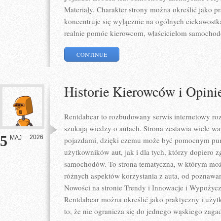
Materiały. Charakter strony można określić jako p
koncentruje się wyłącznie na ogólnych ciekawostk
realnie pomóc kierowcom, właścicielom samocho
CONTINUE
Historie Kierowców i Opini
Rentdabcar to rozbudowany serwis internetowy roz
szukają wiedzy o autach. Strona zestawia wiele 
5
2026
MAJ
pojazdami, dzięki czemu może być pomocnym pu
użytkowników aut, jak i dla tych, którzy dopiero zg
samochodów. To strona tematyczna, w którym mo
różnych aspektów korzystania z auta, od poznawa
Nowości na stronie Trendy i Innowacje i Wypożycza
Rentdabcar można określić jako praktyczny i użytk
to, że nie ogranicza się do jednego wąskiego zaga