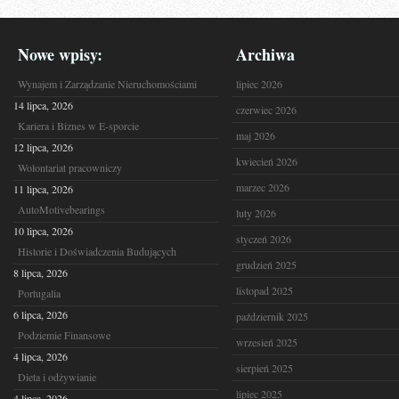
Nowe wpisy:
Archiwa
Wynajem i Zarządzanie Nieruchomościami
lipiec 2026
14 lipca, 2026
czerwiec 2026
Kariera i Biznes w E-sporcie
maj 2026
12 lipca, 2026
kwiecień 2026
Wolontariat pracowniczy
marzec 2026
11 lipca, 2026
AutoMotivebearings
luty 2026
10 lipca, 2026
styczeń 2026
Historie i Doświadczenia Budujących
grudzień 2025
8 lipca, 2026
listopad 2025
Portugalia
6 lipca, 2026
październik 2025
Podziemie Finansowe
wrzesień 2025
4 lipca, 2026
sierpień 2025
Dieta i odżywianie
lipiec 2025
4 lipca, 2026