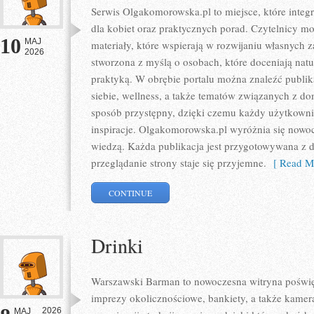
Serwis Olgakomorowska.pl to miejsce, które integru
dla kobiet oraz praktycznych porad. Czytelnicy m
10
MAJ
materiały, które wspierają w rozwijaniu własnych z
2026
stworzona z myślą o osobach, które doceniają natur
praktyką. W obrębie portalu można znaleźć publik
siebie, wellness, a także tematów związanych z 
sposób przystępny, dzięki czemu każdy użytkown
inspiracje. Olgakomorowska.pl wyróżnia się nowo
wiedzą. Każda publikacja jest przygotowywana z db
przeglądanie strony staje się przyjemne.
[ Read Mo
CONTINUE
Drinki
Warszawski Barman to nowoczesna witryna poświęc
imprezy okolicznościowe, bankiety, a także kamera
2026
MAJ