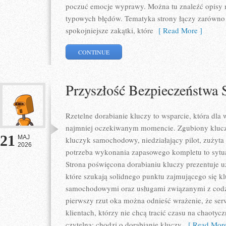
poczuć emocje wyprawy. Można tu znaleźć opisy m
typowych błędów. Tematyka strony łączy zarówno p
spokojniejsze zakątki, które
[ Read More ]
CONTINUE
Przyszłość Bezpieczeństw
Rzetelne dorabianie kluczy to wsparcie, która dla
najmniej oczekiwanym momencie. Zgubiony klucz
21
MAJ
kluczyk samochodowy, niedziałający pilot, zużyt
2026
potrzeba wykonania zapasowego kompletu to sytuac
Strona poświęcona dorabianiu kluczy prezentuje u
które szukają solidnego punktu zajmującego się 
samochodowymi oraz usługami związanymi z cod
pierwszy rzut oka można odnieść wrażenie, że ser
klientach, którzy nie chcą tracić czasu na chaotyc
czytelna: chodzi o dorabianie kluczy,
[ Read More