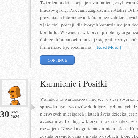
Twierdza budzi asocjacje z zaufaniem, czyli warto
kluczową rolę. Polecam: Zagrożenia i Ataki i Oc
prezentacja internetowa, która może zainteresować
właścicieli posesji, dla których kontrola nie jest
komfortu. W świecie, w którym problemy organiza
dobrze dobrana ochrona staje się praktycznym za
firma może być rozumiana
[ Read More ]
CONTINUE
Karmienie i Posiłki
Wallaboo to wartościowe miejsce w sieci stworzone
sprawdzonych wskazówek dotyczących małych dziec
30
KWI
pierwszych miesiącach i latach życia dziecka je
2026
akcesoriów. To blog, w którym można znaleźć wie
rozwojem. Nowe kategorie na stronie to: Sen i Komf
została przygotowana z myślą o osobach, które c