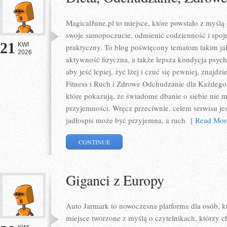
MagicalJune.pl to miejsce, które powstało z myślą
swoje samopoczucie, odmienić codzienność i spoj
21
KWI
praktyczny. To blog poświęcony tematom takim jak
2026
aktywność fizyczna, a także lepsza kondycja psyc
aby jeść lepiej, żyć lżej i czuć się pewniej, znajdz
Fitness i Ruch i Zdrowe Odchudzanie dla Każdego.
które pokazują, że świadome dbanie o siebie nie m
przyjemności. Wręcz przeciwnie, celem serwisu je
jadłospis może być przyjemna, a ruch
[ Read Mor
CONTINUE
Giganci z Europy
Auto Jarmark to nowoczesna platforma dla osób, k
miejsce tworzone z myślą o czytelnikach, którzy 