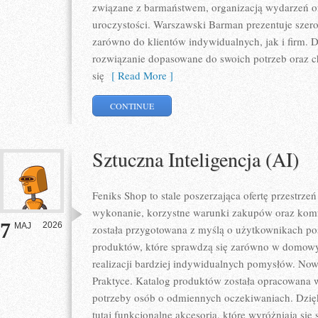
związane z barmaństwem, organizacją wydarzeń o
uroczystości. Warszawski Barman prezentuje szero
zarówno do klientów indywidualnych, jak i firm. 
rozwiązanie dopasowane do swoich potrzeb oraz c
się
[ Read More ]
CONTINUE
Sztuczna Inteligencja (AI)
Feniks Shop to stale poszerzająca ofertę przestrzeń
wykonanie, korzystne warunki zakupów oraz komfo
7
2026
MAJ
została przygotowana z myślą o użytkownikach p
produktów, które sprawdzą się zarówno w domowyc
realizacji bardziej indywidualnych pomysłów. Nowo
Praktyce. Katalog produktów została opracowana 
potrzeby osób o odmiennych oczekiwaniach. Dzię
tutaj funkcjonalne akcesoria, które wyróżniają się