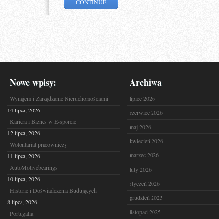
CONTINUE
Nowe wpisy:
Archiwa
Wynajem i Zarządzanie Nieruchomościami
lipiec 2026
14 lipca, 2026
czerwiec 2026
Kariera i Biznes w E-sporcie
maj 2026
12 lipca, 2026
kwiecień 2026
Wolontariat pracowniczy
marzec 2026
11 lipca, 2026
AutoMotivebearings
luty 2026
10 lipca, 2026
styczeń 2026
Historie i Doświadczenia Budujących
grudzień 2025
8 lipca, 2026
listopad 2025
Portugalia