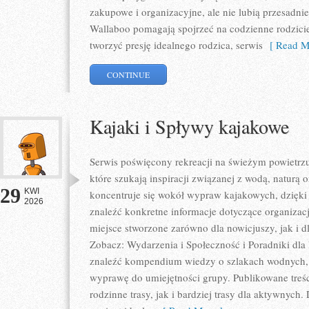
zakupowe i organizacyjne, ale nie lubią przesadn
Wallaboo pomagają spojrzeć na codzienne rodzici
tworzyć presję idealnego rodzica, serwis
[ Read M
CONTINUE
Kajaki i Spływy kajakowe
Serwis poświęcony rekreacji na świeżym powietrzu 
które szukają inspiracji związanej z wodą, naturą
29
KWI
koncentruje się wokół wypraw kajakowych, dzięk
2026
znaleźć konkretne informacje dotyczące organizac
miejsce stworzone zarówno dla nowicjuszy, jak i
Zobacz: Wydarzenia i Społeczność i Poradniki dla
znaleźć kompendium wiedzy o szlakach wodnych,
wyprawę do umiejętności grupy. Publikowane treś
rodzinne trasy, jak i bardziej trasy dla aktywnyc