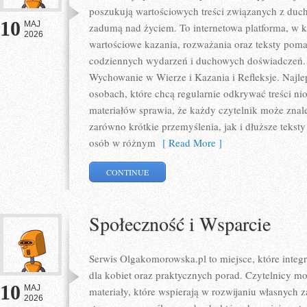
poszukują wartościowych treści związanych z du
10
MAJ
zadumą nad życiem. To internetowa platforma, w 
2026
wartościowe kazania, rozważania oraz teksty poma
codziennych wydarzeń i duchowych doświadczeń. K
Wychowanie w Wierze i Kazania i Refleksje. Najle
osobach, które chcą regularnie odkrywać treści ni
materiałów sprawia, że każdy czytelnik może znal
zarówno krótkie przemyślenia, jak i dłuższe tekst
osób w różnym
[ Read More ]
CONTINUE
Społeczność i Wsparcie
Serwis Olgakomorowska.pl to miejsce, które integru
dla kobiet oraz praktycznych porad. Czytelnicy m
10
MAJ
materiały, które wspierają w rozwijaniu własnych z
2026