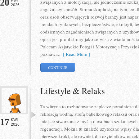
20
KWI
związanych z motoryzacją, ale jednocześnie szuka
2026
angażujący sposób. Strona skupia się na tym, co d
oraz osób obserwujących rozwój branży jest napr
trendach rynkowych, bezpieczeństwie, ekologii, t
codziennych zagadnieniach związanych z użytkowa
opisu jest profil strony jako serwisu z wiadomości
Polecam Azjatyckie Potęgi i Motoryzacja Przyszłośc
poznawać
[ Read More ]
CONTINUE
Lifestyle & Relaks
Ta witryna to rozbudowane zaplecze poradnicze dla
rekreacją wodną, strefą bąbelkowego relaksu oraz
17
KWI
miejsce stworzone z myślą o osobach szukających 
2026
regeneracji. Można tu znaleźć użyteczne wpisy d
pierwsze kroki, ale również dla czytelników oczek