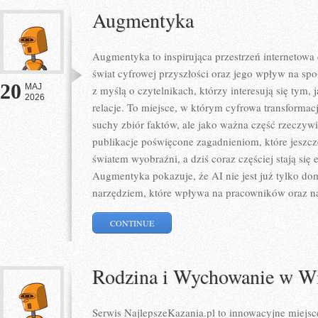
Augmentyka
Augmentyka to inspirująca przestrzeń internetowa 
świat cyfrowej przyszłości oraz jego wpływ na spo
20
MAJ
z myślą o czytelnikach, którzy interesują się tym,
2026
relacje. To miejsce, w którym cyfrowa transformacj
suchy zbiór faktów, ale jako ważna część rzeczywi
publikacje poświęcone zagadnieniom, które jeszcz
światem wyobraźni, a dziś coraz częściej stają się
Augmentyka pokazuje, że AI nie jest już tylko dom
narzędziem, które wpływa na pracowników oraz n
CONTINUE
Rodzina i Wychowanie w W
Serwis NajlepszeKazania.pl to innowacyjne miejsc