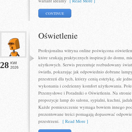
wariant idealny
[ Read More ]
CONTINUE
Oświetlenie
Profesjonalna witryna online poświęcona oświetlen
które szukają praktycznych inspiracji do domu, mie
28
KWI
użytkowych. Serwis prezentuje rozbudowany świat
2026
światła, pokazując jak odpowiednio dobrane lampy
przestrzeń dla tych, którzy cenią estetykę, ale je
wykonania i codzienny komfort użytkowania. Pole
Przemysłowe i Poradniki o Oświetleniu. Na stroni
propozycje lamp do salonu, sypialni, kuchni, jadal
Każde pomieszczenie wymaga bowiem innego podej
prezentowane treści pomagają dopasować odpowie
przestrzeni.
[ Read More ]