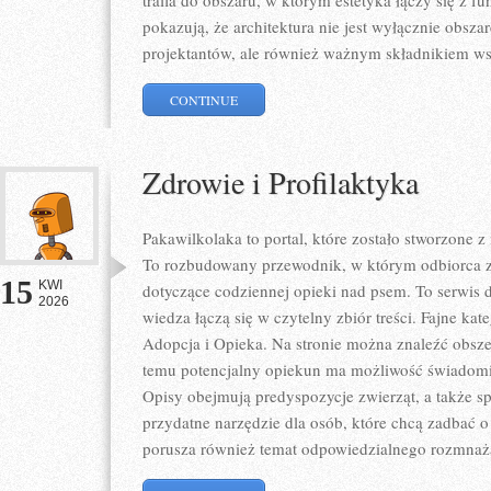
trafia do obszaru, w którym estetyka łączy się z f
pokazują, że architektura nie jest wyłącznie obs
projektantów, ale również ważnym składnikiem ws
CONTINUE
Zdrowie i Profilaktyka
Pakawilkolaka to portal, które zostało stworzone 
To rozbudowany przewodnik, w którym odbiorca zn
15
KWI
dotyczące codziennej opieki nad psem. To serwis
2026
wiedza łączą się w czytelny zbiór treści. Fajne kate
Adopcja i Opieka. Na stronie można znaleźć obszer
temu potencjalny opiekun ma możliwość świadomi
Opisy obejmują predyspozycje zwierząt, a także sp
przydatne narzędzie dla osób, które chcą zadbać o
porusza również temat odpowiedzialnego rozmnaż