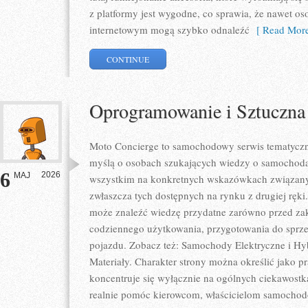
z platformy jest wygodne, co sprawia, że nawet o
internetowym mogą szybko odnaleźć
[ Read More
CONTINUE
Oprogramowanie i Sztuczna 
Moto Concierge to samochodowy serwis tematyczny
myślą o osobach szukających wiedzy o samochodac
6
2026
MAJ
wszystkim na konkretnych wskazówkach związan
zwłaszcza tych dostępnych na rynku z drugiej ręki
może znaleźć wiedzę przydatne zarówno przed zak
codziennego użytkowania, przygotowania do sprze
pojazdu. Zobacz też: Samochody Elektryczne i H
Materiały. Charakter strony można określić jako p
koncentruje się wyłącznie na ogólnych ciekawostk
realnie pomóc kierowcom, właścicielom samocho