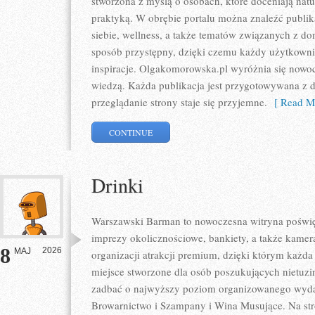
stworzona z myślą o osobach, które doceniają natur
praktyką. W obrębie portalu można znaleźć publik
siebie, wellness, a także tematów związanych z 
sposób przystępny, dzięki czemu każdy użytkown
inspiracje. Olgakomorowska.pl wyróżnia się nowo
wiedzą. Każda publikacja jest przygotowywana z db
przeglądanie strony staje się przyjemne.
[ Read Mo
CONTINUE
Drinki
Warszawski Barman to nowoczesna witryna poświęc
imprezy okolicznościowe, bankiety, a także kamera
8
2026
MAJ
organizacji atrakcji premium, dzięki którym każda 
miejsce stworzone dla osób poszukujących nietuz
zadbać o najwyższy poziom organizowanego wydar
Browarnictwo i Szampany i Wina Musujące. Na str