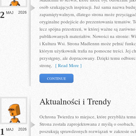
osób szukających inspiracji. Już sama nazwa budu
2
2026
MAJ
zapamiętywalnym, dlatego strona może przyciąga
oryginalne podejście do prezentowania tematów. To
lecz spójna przestrzeń, w której ważne są zarówno 
publikowanych materiałów. Nowości na stronie: Wie
i Kultura Wsi. Strona Madlennn może pełnić funk
którym użytkownik trafia na pomocne treści. Jej c
przystępny, ale dopracowany. Dzięki temu odbiorca
stronę,
[ Read More ]
CONTINUE
Aktualności i Trendy
Ochrona Twierdza to miejsce, które przybliża tem
Strona została zaprojektowana z myślą o osobach, f
1
2026
MAJ
poszukują sprawdzonych rozwiązań w zakresie oc