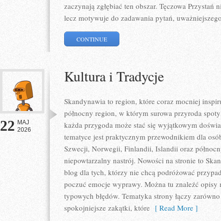
zaczynają zgłębiać ten obszar. Tęczowa Przystań 
lecz motywuje do zadawania pytań, uważniejszego
CONTINUE
Kultura i Tradycje
Skandynawia to region, które coraz mocniej inspir
północny region, w którym surowa przyroda spoty
22
MAJ
każda przygoda może stać się wyjątkowym doświa
2026
tematyce jest praktycznym przewodnikiem dla osób,
Szwecji, Norwegii, Finlandii, Islandii oraz północ
niepowtarzalny nastrój. Nowości na stronie to Sk
blog dla tych, którzy nie chcą podróżować przypa
poczuć emocje wyprawy. Można tu znaleźć opisy m
typowych błędów. Tematyka strony łączy zarówno p
spokojniejsze zakątki, które
[ Read More ]