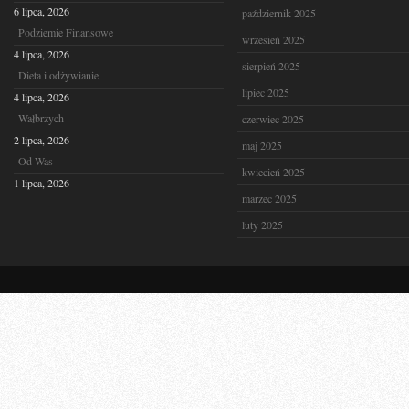
6 lipca, 2026
październik 2025
Podziemie Finansowe
wrzesień 2025
4 lipca, 2026
sierpień 2025
Dieta i odżywianie
lipiec 2025
4 lipca, 2026
Wałbrzych
czerwiec 2025
2 lipca, 2026
maj 2025
Od Was
kwiecień 2025
1 lipca, 2026
marzec 2025
luty 2025