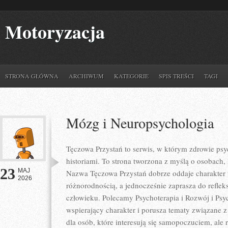
Motoryzacja
STRONA GŁÓWNA
ARCHIWUM
KATEGORIE
SPIS TREŚCI
TAGI
Mózg i Neuropsychologia
Tęczowa Przystań to serwis, w którym zdrowie psy
historiami. To strona tworzona z myślą o osobach, 
23
MAJ
Nazwa Tęczowa Przystań dobrze oddaje charakter t
2026
różnorodnością, a jednocześnie zaprasza do refleks
człowieku. Polecamy Psychoterapia i Rozwój i Psy
wspierający charakter i porusza tematy związane z 
dla osób, które interesują się samopoczuciem, ale 