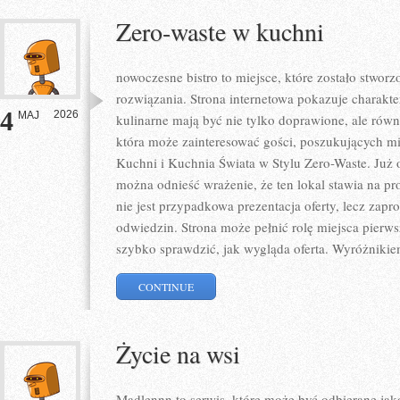
Zero-waste w kuchni
nowoczesne bistro to miejsce, które zostało stwo
rozwiązania. Strona internetowa pokazuje charakt
4
2026
MAJ
kulinarne mają być nie tylko doprawione, ale równ
która może zainteresować gości, poszukujących m
Kuchni i Kuchnia Świata w Stylu Zero-Waste. Już 
można odnieść wrażenie, że ten lokal stawia na pr
nie jest przypadkowa prezentacja oferty, lecz zapr
odwiedzin. Strona może pełnić rolę miejsca pierws
szybko sprawdzić, jak wygląda oferta. Wyróżnikie
CONTINUE
Życie na wsi
Madlennn to serwis, które może być odbierane jak