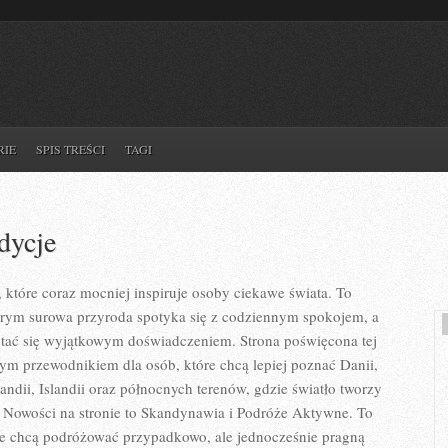
RIE
SPIS TREŚCI
TAGI
dycje
 które coraz mocniej inspiruje osoby ciekawe świata. To
órym surowa przyroda spotyka się z codziennym spokojem, a
tać się wyjątkowym doświadczeniem. Strona poświęcona tej
nym przewodnikiem dla osób, które chcą lepiej poznać Danii,
andii, Islandii oraz północnych terenów, gdzie światło tworzy
. Nowości na stronie to Skandynawia i Podróże Aktywne. To
nie chcą podróżować przypadkowo, ale jednocześnie pragną