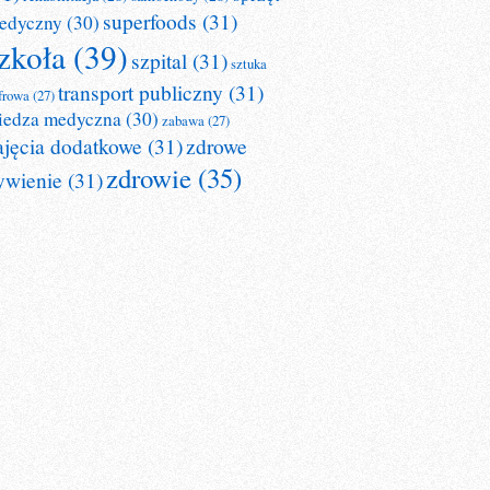
superfoods
(31)
edyczny
(30)
zkoła
(39)
szpital
(31)
sztuka
transport publiczny
(31)
frowa
(27)
iedza medyczna
(30)
zabawa
(27)
ajęcia dodatkowe
(31)
zdrowe
zdrowie
(35)
ywienie
(31)