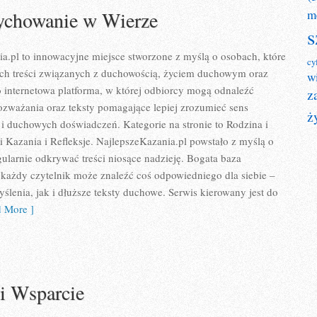
ychowanie w Wierze
m
s
a.pl to innowacyjne miejsce stworzone z myślą o osobach, które
cy
ch treści związanych z duchowością, życiem duchowym oraz
w
 internetowa platforma, w której odbiorcy mogą odnaleźć
z
ozważania oraz teksty pomagające lepiej zrozumieć sens
ż
i duchowych doświadczeń. Kategorie na stronie to Rodzina i
Kazania i Refleksje. NajlepszeKazania.pl powstało z myślą o
gularnie odkrywać treści niosące nadzieję. Bogata baza
 każdy czytelnik może znaleźć coś odpowiedniego dla siebie –
ślenia, jak i dłuższe teksty duchowe. Serwis kierowany jest do
 More ]
i Wsparcie