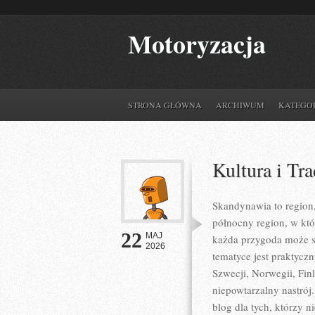
Motoryzacja
STRONA GŁÓWNA
ARCHIWUM
KATEGO
Kultura i Tra
Skandynawia to region,
północny region, w kt
22
MAJ
każda przygoda może s
2026
tematyce jest praktycz
Szwecji, Norwegii, Finl
niepowtarzalny nastrój
blog dla tych, którzy 