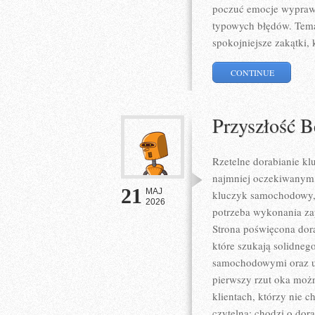
poczuć emocje wyprawy
typowych błędów. Temat
spokojniejsze zakątki, 
CONTINUE
Przyszłość 
Rzetelne dorabianie kl
najmniej oczekiwanym
21
MAJ
kluczyk samochodowy, 
2026
potrzeba wykonania zap
Strona poświęcona dora
które szukają solidne
samochodowymi oraz u
pierwszy rzut oka możn
klientach, którzy nie c
czytelna: chodzi o dora