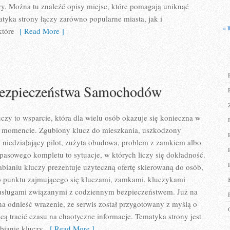
. Można tu znaleźć opisy miejsc, które pomagają uniknąć
yka strony łączy zarówno popularne miasta, jak i
« l
które
[ Read More ]
Bezpieczeństwa Samochodów
uczy to wsparcie, która dla wielu osób okazuje się konieczna w
 momencie. Zgubiony klucz do mieszkania, uszkodzony
niedziałający pilot, zużyta obudowa, problem z zamkiem albo
asowego kompletu to sytuacje, w których liczy się dokładność.
bianiu kluczy prezentuje użyteczną ofertę skierowaną do osób,
go punktu zajmującego się kluczami, zamkami, kluczykami
sługami związanymi z codziennym bezpieczeństwem. Już na
a odnieść wrażenie, że serwis został przygotowany z myślą o
hcą tracić czasu na chaotyczne informacje. Tematyka strony jest
bianie kluczy,
[ Read More ]