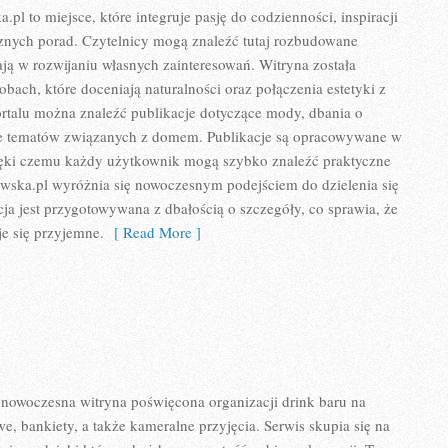
l to miejsce, które integruje pasję do codzienności, inspiracji
cznych porad. Czytelnicy mogą znaleźć tutaj rozbudowane
rają w rozwijaniu własnych zainteresowań. Witryna została
bach, które doceniają naturalności oraz połączenia estetyki z
rtalu można znaleźć publikacje dotyczące mody, dbania o
akże tematów związanych z domem. Publikacje są opracowywane w
ięki czemu każdy użytkownik mogą szybko znaleźć praktyczne
owska.pl wyróżnia się nowoczesnym podejściem do dzielenia się
ja jest przygotowywana z dbałością o szczegóły, co sprawia, że
je się przyjemne.
[ Read More ]
nowoczesna witryna poświęcona organizacji drink baru na
e, bankiety, a także kameralne przyjęcia. Serwis skupia się na