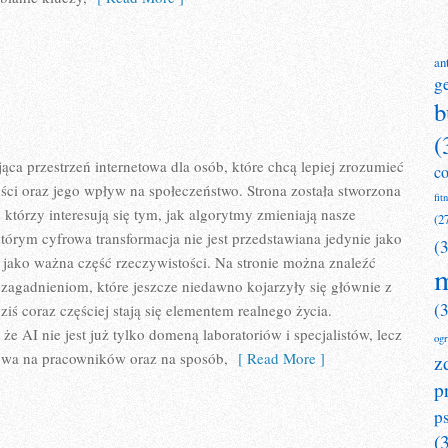
an
g
b
(
ąca przestrzeń internetowa dla osób, które chcą lepiej zrozumieć
c
ości oraz jego wpływ na społeczeństwo. Strona została stworzona
fit
 którzy interesują się tym, jak algorytmy zmieniają nasze
(2
którym cyfrowa transformacja nie jest przedstawiana jedynie jako
(
e jako ważna część rzeczywistości. Na stronie można znaleźć
m
zagadnieniom, które jeszcze niedawno kojarzyły się głównie z
(
iś coraz częściej stają się elementem realnego życia.
e AI nie jest już tylko domeną laboratoriów i specjalistów, lecz
og
ywa na pracowników oraz na sposób,
[ Read More ]
z
p
p
(