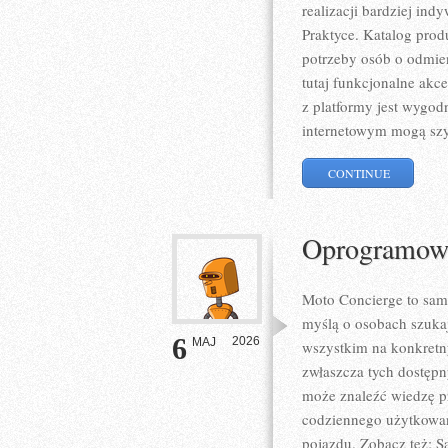
realizacji bardziej in
Praktyce. Katalog pro
potrzeby osób o odmie
tutaj funkcjonalne akc
z platformy jest wygod
internetowym mogą sz
CONTINUE
Oprogramowan
Moto Concierge to sam
myślą o osobach szuka
6
2026
MAJ
wszystkim na konkret
zwłaszcza tych dostępn
może znaleźć wiedzę p
codziennego użytkowan
pojazdu. Zobacz też: 