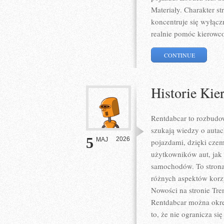
Materiały. Charakter s
koncentruje się wyłącz
realnie pomóc kierow
CONTINUE
Historie Kie
Rentdabcar to rozbudow
szukają wiedzy o auta
5
2026
MAJ
pojazdami, dzięki cz
użytkowników aut, jak i
samochodów. To strona
różnych aspektów korzy
Nowości na stronie Tre
Rentdabcar można okreś
to, że nie ogranicza s