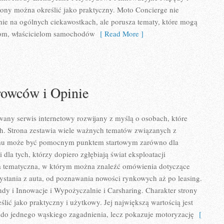
trony można określić jako praktyczny. Moto Concierge nie
nie na ogólnych ciekawostkach, ale porusza tematy, które mogą
com, właścicielom samochodów
[ Read More ]
rowców i Opinie
any serwis internetowy rozwijany z myślą o osobach, które
ch. Strona zestawia wiele ważnych tematów związanych z
emu może być pomocnym punktem startowym zarówno dla
 dla tych, którzy dopiero zgłębiają świat eksploatacji
 tematyczna, w którym można znaleźć omówienia dotyczące
stania z auta, od poznawania nowości rynkowych aż po leasing.
ndy i Innowacje i Wypożyczalnie i Carsharing. Charakter strony
lić jako praktyczny i użytkowy. Jej największą wartością jest
ię do jednego wąskiego zagadnienia, lecz pokazuje motoryzację
[