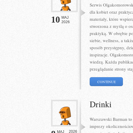
Serwis Olgakomorowska.p
dla kobiet oraz prakty
10
MAJ
materiały, które wspie
2026
stworzona z myślą o oso
praktyką. W obrębie po
siebie, wellness, a t
sposób przystępny, dz
inspiracje. Olgakomor
wiedzą. Każda publikac
przeglądanie strony sta
CONTINUE
Drinki
Warszawski Barman to 
imprezy okolicznościow
2026
MAJ