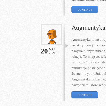
CONTINUE
Augmentyka
Augmentyka to inspiruj
świat cyfrowej przyszł
20
MAJ
z myślą o czytelnikach,
2026
relacje. To miejsce, w 
suchy zbiór faktów, al
publikacje poświęcone 
światem wyobraźni, a dz
Augmentyka pokazuje, ż
narzędziem, które wpł
CONTINUE