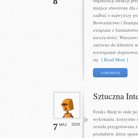
8
organizacji atrakcji p
miejsce stworzone dla 
zadbać o najwyższy po
Browarnictwo i Szampa
związane z barmaństwe
uroczystości. Warszaws
zarówno do klientów in
rozwiązanie dopasowane
się
[ Read More ]
CONTINUE
Sztuczna Inte
Feniks Shop to stale po
wykonanie, korzystne 
7
2026
MAJ
została przygotowana 
produktów, które spra