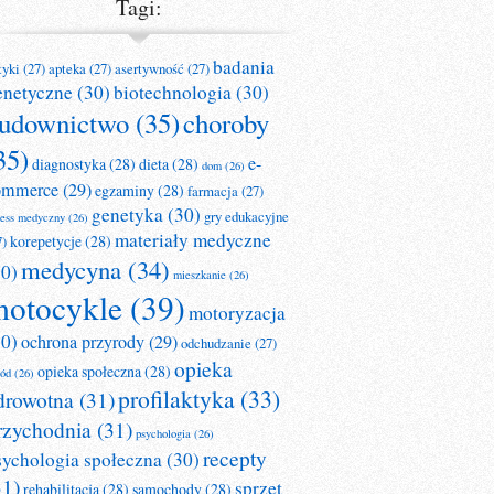
Tagi:
badania
tyki
(27)
apteka
(27)
asertywność
(27)
enetyczne
(30)
biotechnologia
(30)
udownictwo
(35)
choroby
35)
e-
diagnostyka
(28)
dieta
(28)
dom
(26)
ommerce
(29)
egzaminy
(28)
farmacja
(27)
genetyka
(30)
gry edukacyjne
ness medyczny
(26)
materiały medyczne
korepetycje
(28)
7)
medycyna
(34)
30)
mieszkanie
(26)
otocykle
(39)
motoryzacja
30)
ochrona przyrody
(29)
odchudzanie
(27)
opieka
opieka społeczna
(28)
ród
(26)
profilaktyka
(33)
drowotna
(31)
rzychodnia
(31)
psychologia
(26)
recepty
sychologia społeczna
(30)
31)
sprzęt
rehabilitacja
(28)
samochody
(28)