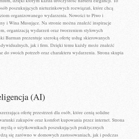
remium, dzięki którym każda uroczystość nabiera elegancji. To
osób poszukujących nietuzinkowych rozwiązań, które chcą
ziom organizowanego wydarzenia. Nowości to Piwo i
ny i Wina Musujące. Na stronie można znaleźć inspiracje
m, organizacją wydarzeń oraz tworzeniem stylowych
ki Barman prezentuje szeroką ofertę usług skierowanych
dywidualnych, jak i firm. Dzięki temu każdy może znaleźć
 do swoich potrzeb oraz charakteru wydarzenia. Strona skupia
ligencja (AI)
szerzająca ofertę przestrzeń dla osób, które cenią solidne
warunki zakupów oraz komfort kupowania przez internet. Strona
z myślą o użytkownikach poszukujących praktycznych
wdzą się zarówno w domowych zastosowaniach, jak i podczas