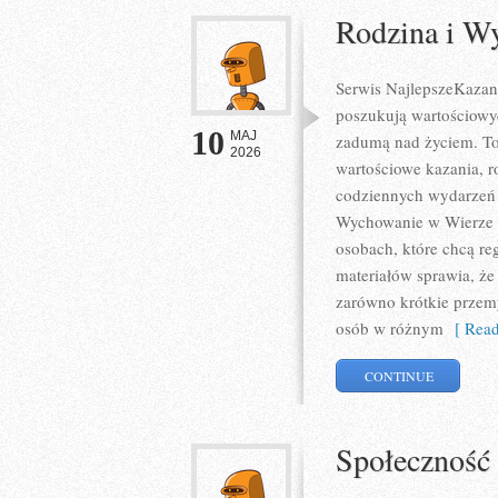
Rodzina i W
Serwis NajlepszeKazani
poszukują wartościowy
10
MAJ
zadumą nad życiem. To
2026
wartościowe kazania, r
codziennych wydarzeń 
Wychowanie w Wierze i 
osobach, które chcą re
materiałów sprawia, że
zarówno krótkie przemy
osób w różnym
[ Read
CONTINUE
Społeczność 