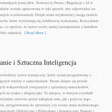
dywidualnych pomysłów. Nowości to Prawa i Regulacje i AI w
duktów została opracowana w taki sposób, aby odpowiadać na
nnych oczekiwaniach. Dzięki temu użytkownicy mogą znaleźć
esoria, które wyróżniają się solidnością wykonania. Korzystanie
ne, co sprawia, że nawet osoby mniej zaznajomione z handlem
ybko odnaleźć
[ Read More ]
ie i Sztuczna Inteligencja
ochodowy serwis tematyczny, który został przygotowany z
jących wiedzy o samochodach. Strona skupia się przede
nych wskazówkach związanych z sprzedażą samochodów,
ych na rynku z drugiej ręki. To miejsce, w którym czytelnik
rzydatne zarówno przed zakupem auta, jak i podczas jego
ia, przygotowania do sprzedaży czy oceny stanu technicznego
Samochody Elektryczne i Hybrydowe i Innowacyjne Napędy i