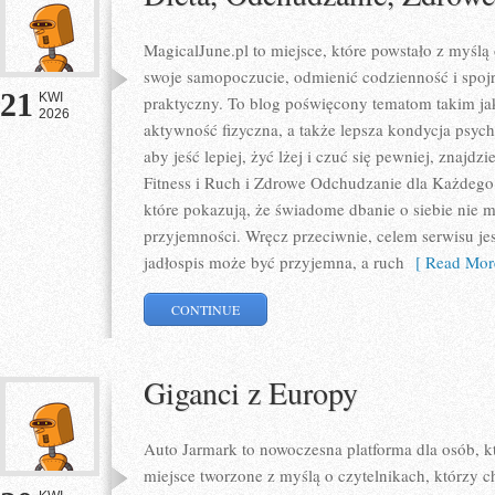
MagicalJune.pl to miejsce, które powstało z myślą
swoje samopoczucie, odmienić codzienność i spoj
21
KWI
praktyczny. To blog poświęcony tematom takim jak
2026
aktywność fizyczna, a także lepsza kondycja psyc
aby jeść lepiej, żyć lżej i czuć się pewniej, znajdz
Fitness i Ruch i Zdrowe Odchudzanie dla Każdego.
które pokazują, że świadome dbanie o siebie nie m
przyjemności. Wręcz przeciwnie, celem serwisu je
jadłospis może być przyjemna, a ruch
[ Read Mor
CONTINUE
Giganci z Europy
Auto Jarmark to nowoczesna platforma dla osób, k
miejsce tworzone z myślą o czytelnikach, którzy 