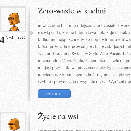
Zero-waste w kuchni
nowoczesne bistro to miejsce, które zostało stwo
rozwiązania. Strona internetowa pokazuje charakt
4
2026
MAJ
kulinarne mają być nie tylko doprawione, ale równ
która może zainteresować gości, poszukujących m
Kuchni i Kuchnia Świata w Stylu Zero-Waste. Już 
można odnieść wrażenie, że ten lokal stawia na pr
nie jest przypadkowa prezentacja oferty, lecz zapr
odwiedzin. Strona może pełnić rolę miejsca pierws
szybko sprawdzić, jak wygląda oferta. Wyróżnikie
CONTINUE
Życie na wsi
Madlennn to serwis, które może być odbierane jak