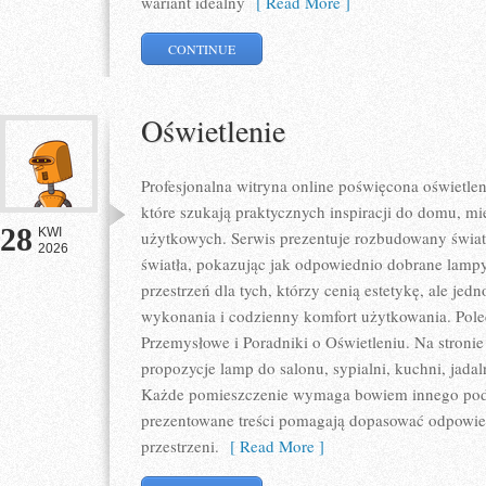
wariant idealny
[ Read More ]
CONTINUE
Oświetlenie
Profesjonalna witryna online poświęcona oświetlen
które szukają praktycznych inspiracji do domu, mie
28
KWI
użytkowych. Serwis prezentuje rozbudowany świat
2026
światła, pokazując jak odpowiednio dobrane lampy
przestrzeń dla tych, którzy cenią estetykę, ale je
wykonania i codzienny komfort użytkowania. Pole
Przemysłowe i Poradniki o Oświetleniu. Na stroni
propozycje lamp do salonu, sypialni, kuchni, jadal
Każde pomieszczenie wymaga bowiem innego podej
prezentowane treści pomagają dopasować odpowie
przestrzeni.
[ Read More ]