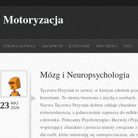
Motoryzacja
STRONA GŁÓWNA
ARCHIWUM
KATEGORIE
SPIS TREŚCI
TAGI
Mózg i Neuropsychologia
Tęczowa Przystań to serwis, w którym zdrowie psy
historiami. To strona tworzona z myślą o osobach, 
23
MAJ
Nazwa Tęczowa Przystań dobrze oddaje charakter t
2026
różnorodnością, a jednocześnie zaprasza do refleks
człowieku. Polecamy Psychoterapia i Rozwój i Psy
wspierający charakter i porusza tematy związane z 
dla osób, które interesują się samopoczuciem, ale 