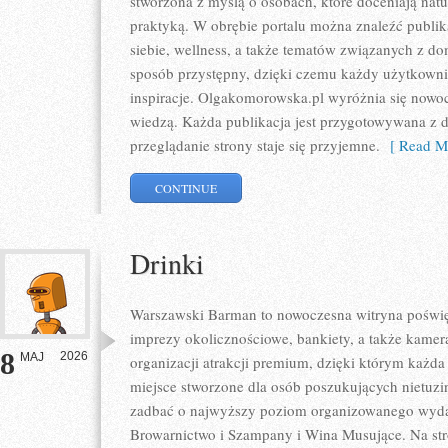
stworzona z myślą o osobach, które doceniają natur
praktyką. W obrębie portalu można znaleźć publik
siebie, wellness, a także tematów związanych z 
sposób przystępny, dzięki czemu każdy użytkown
inspiracje. Olgakomorowska.pl wyróżnia się nowo
wiedzą. Każda publikacja jest przygotowywana z db
przeglądanie strony staje się przyjemne.
[ Read Mo
CONTINUE
Drinki
Warszawski Barman to nowoczesna witryna poświęc
imprezy okolicznościowe, bankiety, a także kamera
8
2026
MAJ
organizacji atrakcji premium, dzięki którym każda 
miejsce stworzone dla osób poszukujących nietuz
zadbać o najwyższy poziom organizowanego wydar
Browarnictwo i Szampany i Wina Musujące. Na str