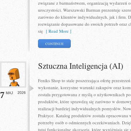
związane z barmaństwem, organizacją wydarzeń o
uroczystości. Warszawski Barman prezentuje szero
zarówno do klientów indywidualnych, jak i firm. 
rozwiązanie dopasowane do swoich potrzeb oraz c
się
[ Read More ]
CONTINUE
Sztuczna Inteligencja (AI)
Feniks Shop to stale poszerzająca ofertę przestrzeń
wykonanie, korzystne warunki zakupów oraz komfo
7
2026
MAJ
została przygotowana z myślą o użytkownikach p
produktów, które sprawdzą się zarówno w domowyc
realizacji bardziej indywidualnych pomysłów. Nowo
Praktyce. Katalog produktów została opracowana 
potrzeby osób o odmiennych oczekiwaniach. Dzię
tutaj funkcjonalne akcesoria, które wyróżniają się