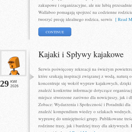
zakupowe i organizacyjne, ale nie lubią przesadn
Wallaboo pomagają spojrzeć na codzienne rodzici
tworzyć presję idealnego rodzica, serwis
[ Read M
CONTINUE
Kajaki i Spływy kajakowe
Serwis poświęcony rekreacji na świeżym powietrzu 
które szukają inspiracji związanej z wodą, naturą
29
KWI
koncentruje się wokół wypraw kajakowych, dzięk
2026
znaleźć konkretne informacje dotyczące organizac
miejsce stworzone zarówno dla nowicjuszy, jak i
Zobacz: Wydarzenia i Społeczność i Poradniki dla
znaleźć kompendium wiedzy o szlakach wodnych,
wyprawę do umiejętności grupy. Publikowane treś
rodzinne trasy, jak i bardziej trasy dla aktywnyc