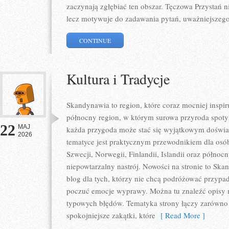
zaczynają zgłębiać ten obszar. Tęczowa Przystań 
lecz motywuje do zadawania pytań, uważniejszego
CONTINUE
Kultura i Tradycje
Skandynawia to region, które coraz mocniej inspir
północny region, w którym surowa przyroda spoty
22
MAJ
każda przygoda może stać się wyjątkowym doświa
2026
tematyce jest praktycznym przewodnikiem dla osób,
Szwecji, Norwegii, Finlandii, Islandii oraz północ
niepowtarzalny nastrój. Nowości na stronie to Sk
blog dla tych, którzy nie chcą podróżować przypa
poczuć emocje wyprawy. Można tu znaleźć opisy m
typowych błędów. Tematyka strony łączy zarówno p
spokojniejsze zakątki, które
[ Read More ]