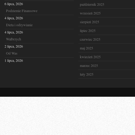
6 lipca, 2026
październik 2025
Podziemie Finansowe
wrzesień 2025
4 lipca, 2026
sierpień 2025
Dieta i odżywianie
lipiec 2025
4 lipca, 2026
Wałbrzych
czerwiec 2025
2 lipca, 2026
maj 2025
Od Was
kwiecień 2025
1 lipca, 2026
marzec 2025
luty 2025