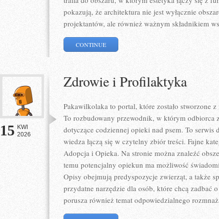
trafia do obszaru, w którym estetyka łączy się z f
pokazują, że architektura nie jest wyłącznie obs
projektantów, ale również ważnym składnikiem ws
CONTINUE
Zdrowie i Profilaktyka
Pakawilkolaka to portal, które zostało stworzone 
To rozbudowany przewodnik, w którym odbiorca zn
15
KWI
dotyczące codziennej opieki nad psem. To serwis
2026
wiedza łączą się w czytelny zbiór treści. Fajne kate
Adopcja i Opieka. Na stronie można znaleźć obszer
temu potencjalny opiekun ma możliwość świadomi
Opisy obejmują predyspozycje zwierząt, a także sp
przydatne narzędzie dla osób, które chcą zadbać o
porusza również temat odpowiedzialnego rozmnaż