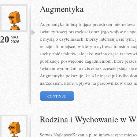
Augmentyka
Augmentyka to inspirująca przestrzeń internetowa 
świat cyfrowej przyszłości oraz jego wpływ na spo
20
MAJ
z myślą o czytelnikach, którzy interesują się tym,
2026
relacje. To miejsce, w którym cyfrowa transformacj
suchy zbiór faktów, ale jako ważna część rzeczywi
publikacje poświęcone zagadnieniom, które jeszcz
światem wyobraźni, a dziś coraz częściej stają się
Augmentyka pokazuje, że AI nie jest już tylko dom
narzędziem, które wpływa na pracowników oraz n
CONTINUE
Rodzina i Wychowanie w W
Serwis NajlepszeKazania.pl to innowacyjne miejsc