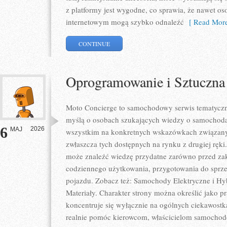
z platformy jest wygodne, co sprawia, że nawet o
internetowym mogą szybko odnaleźć
[ Read More
CONTINUE
Oprogramowanie i Sztuczna 
Moto Concierge to samochodowy serwis tematyczny
myślą o osobach szukających wiedzy o samochodac
6
2026
MAJ
wszystkim na konkretnych wskazówkach związan
zwłaszcza tych dostępnych na rynku z drugiej ręki
może znaleźć wiedzę przydatne zarówno przed zak
codziennego użytkowania, przygotowania do sprze
pojazdu. Zobacz też: Samochody Elektryczne i H
Materiały. Charakter strony można określić jako p
koncentruje się wyłącznie na ogólnych ciekawostk
realnie pomóc kierowcom, właścicielom samocho