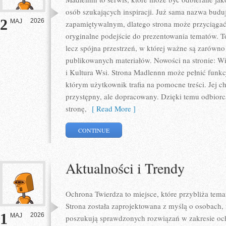
osób szukających inspiracji. Już sama nazwa budu
2
2026
MAJ
zapamiętywalnym, dlatego strona może przyciąga
oryginalne podejście do prezentowania tematów. To
lecz spójna przestrzeń, w której ważne są zarówno 
publikowanych materiałów. Nowości na stronie: Wie
i Kultura Wsi. Strona Madlennn może pełnić funk
którym użytkownik trafia na pomocne treści. Jej c
przystępny, ale dopracowany. Dzięki temu odbiorca
stronę,
[ Read More ]
CONTINUE
Aktualności i Trendy
Ochrona Twierdza to miejsce, które przybliża tem
Strona została zaprojektowana z myślą o osobach, f
1
2026
MAJ
poszukują sprawdzonych rozwiązań w zakresie oc