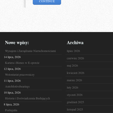
CONTINUE
Nowe wpisy:
Archiwa
Wynajem i Zarządzanie Nieruchomościami
lipiec 2026
14 lipca, 2026
czerwiec 2026
Kariera i Biznes w E-sporcie
maj 2026
12 lipca, 2026
kwiecień 2026
Wolontariat pracowniczy
marzec 2026
11 lipca, 2026
AutoMotivebearings
luty 2026
10 lipca, 2026
styczeń 2026
Historie i Doświadczenia Budujących
grudzień 2025
8 lipca, 2026
listopad 2025
Portugalia