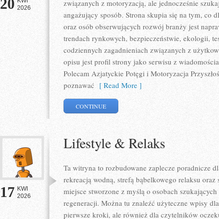
20
KWI
związanych z motoryzacją, ale jednocześnie szuka
2026
angażujący sposób. Strona skupia się na tym, co d
oraz osób obserwujących rozwój branży jest napr
trendach rynkowych, bezpieczeństwie, ekologii, t
codziennych zagadnieniach związanych z użytkowa
opisu jest profil strony jako serwisu z wiadomości
Polecam Azjatyckie Potęgi i Motoryzacja Przyszłośc
poznawać
[ Read More ]
CONTINUE
Lifestyle & Relaks
Ta witryna to rozbudowane zaplecze poradnicze dla
rekreacją wodną, strefą bąbelkowego relaksu oraz
17
KWI
miejsce stworzone z myślą o osobach szukających 
2026
regeneracji. Można tu znaleźć użyteczne wpisy d
pierwsze kroki, ale również dla czytelników oczek