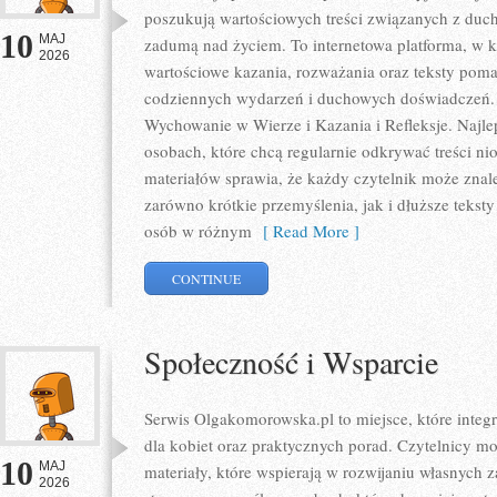
poszukują wartościowych treści związanych z du
10
MAJ
zadumą nad życiem. To internetowa platforma, w 
2026
wartościowe kazania, rozważania oraz teksty poma
codziennych wydarzeń i duchowych doświadczeń. K
Wychowanie w Wierze i Kazania i Refleksje. Najle
osobach, które chcą regularnie odkrywać treści ni
materiałów sprawia, że każdy czytelnik może znal
zarówno krótkie przemyślenia, jak i dłuższe tekst
osób w różnym
[ Read More ]
CONTINUE
Społeczność i Wsparcie
Serwis Olgakomorowska.pl to miejsce, które integru
dla kobiet oraz praktycznych porad. Czytelnicy m
10
MAJ
materiały, które wspierają w rozwijaniu własnych z
2026