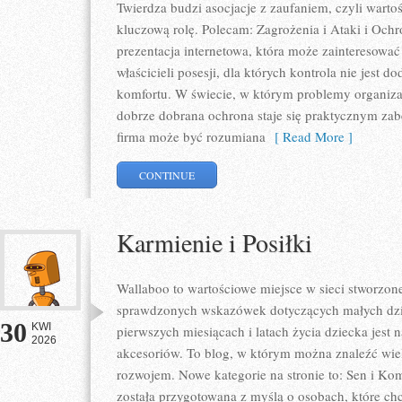
Twierdza budzi asocjacje z zaufaniem, czyli warto
kluczową rolę. Polecam: Zagrożenia i Ataki i Oc
prezentacja internetowa, która może zainteresować
właścicieli posesji, dla których kontrola nie jest
komfortu. W świecie, w którym problemy organiza
dobrze dobrana ochrona staje się praktycznym za
firma może być rozumiana
[ Read More ]
CONTINUE
Karmienie i Posiłki
Wallaboo to wartościowe miejsce w sieci stworzone
sprawdzonych wskazówek dotyczących małych dziec
30
KWI
pierwszych miesiącach i latach życia dziecka je
2026
akcesoriów. To blog, w którym można znaleźć wie
rozwojem. Nowe kategorie na stronie to: Sen i Komf
została przygotowana z myślą o osobach, które c