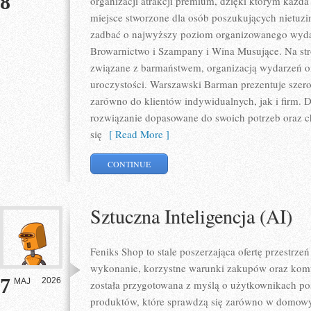
8
organizacji atrakcji premium, dzięki którym każda 
miejsce stworzone dla osób poszukujących nietuz
zadbać o najwyższy poziom organizowanego wydar
Browarnictwo i Szampany i Wina Musujące. Na str
związane z barmaństwem, organizacją wydarzeń o
uroczystości. Warszawski Barman prezentuje szero
zarówno do klientów indywidualnych, jak i firm. 
rozwiązanie dopasowane do swoich potrzeb oraz c
się
[ Read More ]
CONTINUE
Sztuczna Inteligencja (AI)
Feniks Shop to stale poszerzająca ofertę przestrzeń
wykonanie, korzystne warunki zakupów oraz komfo
7
2026
MAJ
została przygotowana z myślą o użytkownikach p
produktów, które sprawdzą się zarówno w domowyc