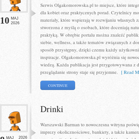
Serwis Olgakomorowska.pl to miejsce, które integru
dla kobiet oraz praktycznych porad. Czytelnicy m
10
MAJ
materiały, które wspierają w rozwijaniu własnych z
2026
stworzona z myślą o osobach, które doceniają natur
praktyką. W obrębie portalu można znaleźć publik
siebie, wellness, a także tematów związanych z 
sposób przystępny, dzięki czemu każdy użytkown
inspiracje. Olgakomorowska.pl wyróżnia się nowo
wiedzą. Każda publikacja jest przygotowywana z db
przeglądanie strony staje się przyjemne.
[ Read Mo
CONTINUE
Drinki
Warszawski Barman to nowoczesna witryna poświęc
imprezy okolicznościowe, bankiety, a także kamera
2026
MAJ