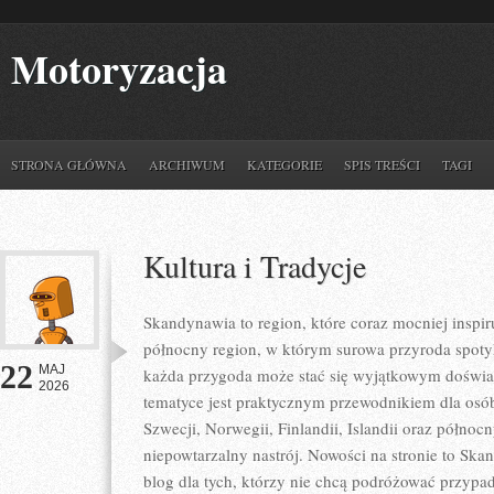
Motoryzacja
STRONA GŁÓWNA
ARCHIWUM
KATEGORIE
SPIS TREŚCI
TAGI
Kultura i Tradycje
Skandynawia to region, które coraz mocniej inspir
północny region, w którym surowa przyroda spoty
22
MAJ
każda przygoda może stać się wyjątkowym doświa
2026
tematyce jest praktycznym przewodnikiem dla osób,
Szwecji, Norwegii, Finlandii, Islandii oraz północ
niepowtarzalny nastrój. Nowości na stronie to Sk
blog dla tych, którzy nie chcą podróżować przypa