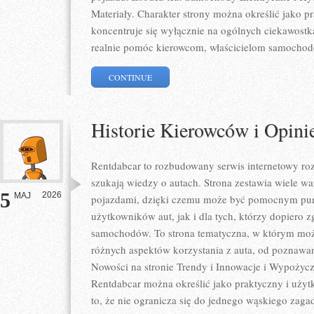
Materiały. Charakter strony można określić jako p
koncentruje się wyłącznie na ogólnych ciekawostk
realnie pomóc kierowcom, właścicielom samocho
CONTINUE
Historie Kierowców i Opini
Rentdabcar to rozbudowany serwis internetowy roz
szukają wiedzy o autach. Strona zestawia wiele 
5
2026
MAJ
pojazdami, dzięki czemu może być pomocnym pu
użytkowników aut, jak i dla tych, którzy dopiero zg
samochodów. To strona tematyczna, w którym mo
różnych aspektów korzystania z auta, od poznawa
Nowości na stronie Trendy i Innowacje i Wypożycza
Rentdabcar można określić jako praktyczny i użytk
to, że nie ogranicza się do jednego wąskiego zaga