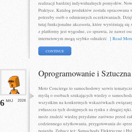
realizacji bardziej indywidualnych pomysłów. Nowo
Praktyce. Katalog produktów została opracowana 
potrzeby osób o odmiennych oczekiwaniach. Dzię
tutaj funkcjonalne akcesoria, które wyróżniają się
z platformy jest wygodne, co sprawia, że nawet o
internetowym mogą szybko odnaleźć
[ Read More
CONTINUE
Oprogramowanie i Sztuczna 
Moto Concierge to samochodowy serwis tematyczny
myślą o osobach szukających wiedzy o samochodac
6
2026
MAJ
wszystkim na konkretnych wskazówkach związan
zwłaszcza tych dostępnych na rynku z drugiej ręki
może znaleźć wiedzę przydatne zarówno przed zak
codziennego użytkowania, przygotowania do sprze
pojazdu. Zobacz też: Samochody Elektryczne i H