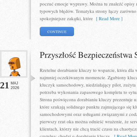
poczuć emocje wyprawy. Można tu znaleźć opisy m
typowych błędów. Tematyka strony łączy zarówno p
spokojniejsze zakątki, które
[ Read More ]
CONTINUE
Przyszłość Bezpieczeństw
Rzetelne dorabianie kluczy to wsparcie, która dla
najmniej oczekiwanym momencie. Zgubiony klucz
21
MAJ
kluczyk samochodowy, niedziałający pilot, zużyt
2026
potrzeba wykonania zapasowego kompletu to sytuac
Strona poświęcona dorabianiu kluczy prezentuje u
które szukają solidnego punktu zajmującego się 
samochodowymi oraz usługami związanymi z cod
pierwszy rzut oka można odnieść wrażenie, że ser
klientach, którzy nie chcą tracić czasu na chaotyc
czytelna: chodzi o dorabianie kluczy,
[ Read More