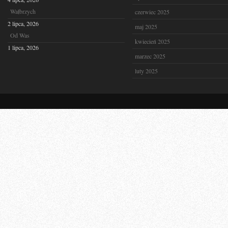
Wałbrzych
czerwiec 2025
2 lipca, 2026
maj 2025
Od Was
kwiecień 2025
1 lipca, 2026
marzec 2025
luty 2025