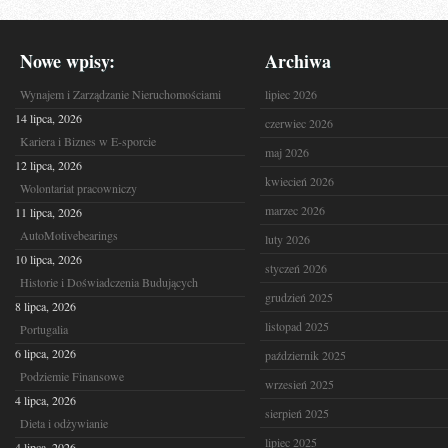
Nowe wpisy:
Archiwa
Wynajem i Zarządzanie Nieruchomościami
lipiec 2026
14 lipca, 2026
czerwiec 2026
Kariera i Biznes w E-sporcie
maj 2026
12 lipca, 2026
kwiecień 2026
Wolontariat pracowniczy
marzec 2026
11 lipca, 2026
AutoMotivebearings
luty 2026
10 lipca, 2026
styczeń 2026
Historie i Doświadczenia Budujących
grudzień 2025
8 lipca, 2026
listopad 2025
Portugalia
6 lipca, 2026
październik 2025
Podziemie Finansowe
wrzesień 2025
4 lipca, 2026
sierpień 2025
Dieta i odżywianie
lipiec 2025
4 lipca, 2026