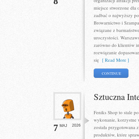
8
organizacji atrakcji p
miejsce stworzone dla 
zadbać o najwyższy po
Browarnictwo i Szampa
związane z barmaństwe
uroczystości. Warszaws
zarówno do klientów in
rozwiązanie dopasowane
się
[ Read More ]
CONTINUE
Sztuczna Inte
Feniks Shop to stale po
wykonanie, korzystne 
7
2026
MAJ
została przygotowana 
produktów, które spra