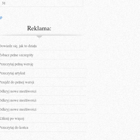
31
ip
Reklama:
Dowiedz się, jak to działa
Zobacz pełne szczegóły
Przeczytaj pełną wersję
Przeczytaj artykuł
Przejdź do pełnej wersji
Odkryj nowe możliwości
Odkryj nowe możliwości
Odkryj nowe możliwości
Kliknij po więcej
Przeczytaj do końca