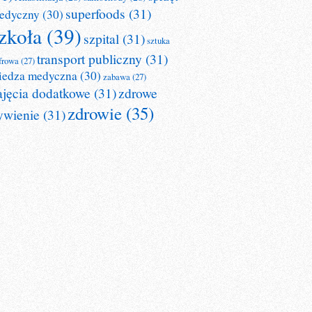
superfoods
(31)
edyczny
(30)
zkoła
(39)
szpital
(31)
sztuka
transport publiczny
(31)
frowa
(27)
iedza medyczna
(30)
zabawa
(27)
ajęcia dodatkowe
(31)
zdrowe
zdrowie
(35)
ywienie
(31)