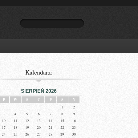
Kalendarz:
SIERPIEŃ 2026
P
W
Ś
C
P
S
N
1
2
3
4
5
6
7
8
9
10
11
12
13
14
15
16
17
18
19
20
21
22
23
24
25
26
27
28
29
30