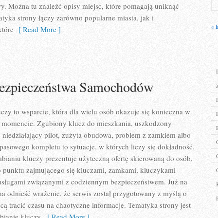
. Można tu znaleźć opisy miejsc, które pomagają uniknąć
yka strony łączy zarówno popularne miasta, jak i
« l
które
[ Read More ]
Bezpieczeństwa Samochodów
uczy to wsparcie, która dla wielu osób okazuje się konieczna w
 momencie. Zgubiony klucz do mieszkania, uszkodzony
niedziałający pilot, zużyta obudowa, problem z zamkiem albo
asowego kompletu to sytuacje, w których liczy się dokładność.
bianiu kluczy prezentuje użyteczną ofertę skierowaną do osób,
go punktu zajmującego się kluczami, zamkami, kluczykami
sługami związanymi z codziennym bezpieczeństwem. Już na
a odnieść wrażenie, że serwis został przygotowany z myślą o
hcą tracić czasu na chaotyczne informacje. Tematyka strony jest
bianie kluczy,
[ Read More ]