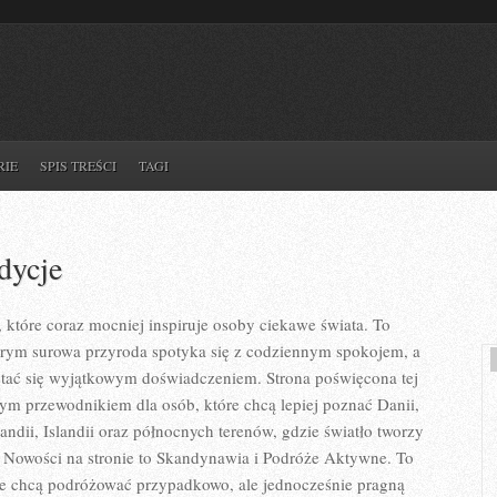
RIE
SPIS TREŚCI
TAGI
dycje
 które coraz mocniej inspiruje osoby ciekawe świata. To
órym surowa przyroda spotyka się z codziennym spokojem, a
tać się wyjątkowym doświadczeniem. Strona poświęcona tej
nym przewodnikiem dla osób, które chcą lepiej poznać Danii,
andii, Islandii oraz północnych terenów, gdzie światło tworzy
. Nowości na stronie to Skandynawia i Podróże Aktywne. To
nie chcą podróżować przypadkowo, ale jednocześnie pragną