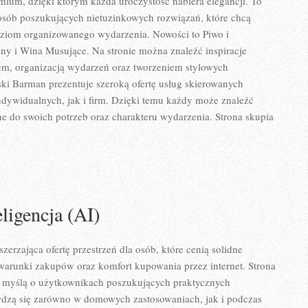
remium, dzięki którym każda uroczystość nabiera elegancji. To
osób poszukujących nietuzinkowych rozwiązań, które chcą
ziom organizowanego wydarzenia. Nowości to Piwo i
ny i Wina Musujące. Na stronie można znaleźć inspiracje
m, organizacją wydarzeń oraz tworzeniem stylowych
ki Barman prezentuje szeroką ofertę usług skierowanych
dywidualnych, jak i firm. Dzięki temu każdy może znaleźć
 do swoich potrzeb oraz charakteru wydarzenia. Strona skupia
ligencja (AI)
szerzająca ofertę przestrzeń dla osób, które cenią solidne
warunki zakupów oraz komfort kupowania przez internet. Strona
z myślą o użytkownikach poszukujących praktycznych
wdzą się zarówno w domowych zastosowaniach, jak i podczas