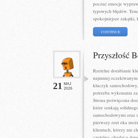
poczuć emocje wyprawy
typowych błędów. Temat
spokojniejsze zakątki, 
CONTINUE
Przyszłość 
Rzetelne dorabianie kl
najmniej oczekiwanym
21
MAJ
kluczyk samochodowy, 
2026
potrzeba wykonania zap
Strona poświęcona dora
które szukają solidne
samochodowymi oraz u
pierwszy rzut oka możn
klientach, którzy nie c
czytelna: chodzi o dora