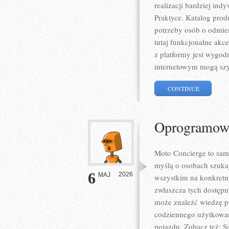
realizacji bardziej in
Praktyce. Katalog pro
potrzeby osób o odmie
tutaj funkcjonalne akc
z platformy jest wygod
internetowym mogą sz
CONTINUE
Oprogramowan
Moto Concierge to sam
myślą o osobach szuka
6
2026
MAJ
wszystkim na konkret
zwłaszcza tych dostępn
może znaleźć wiedzę p
codziennego użytkowan
pojazdu. Zobacz też: 