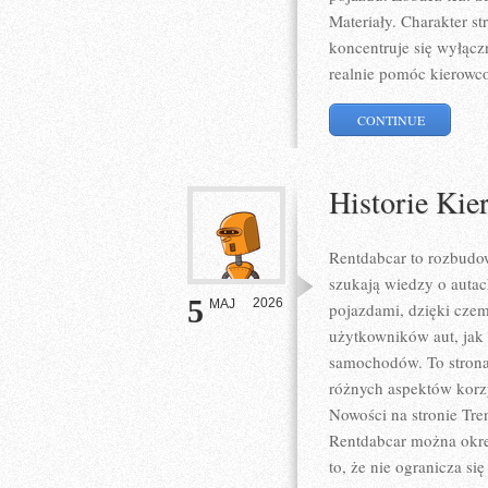
Materiały. Charakter s
koncentruje się wyłącz
realnie pomóc kierow
CONTINUE
Historie Kie
Rentdabcar to rozbudow
szukają wiedzy o auta
5
2026
MAJ
pojazdami, dzięki cz
użytkowników aut, jak i
samochodów. To strona
różnych aspektów korzy
Nowości na stronie Tre
Rentdabcar można okreś
to, że nie ogranicza s