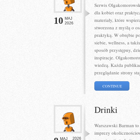
Serwis Olgakomorowska.p
dla kobiet oraz prakty
10
MAJ
materiały, które wspie
2026
stworzona z myślą o oso
praktyką. W obrębie po
siebie, wellness, a t
sposób przystępny, dz
inspiracje. Olgakomor
wiedzą. Każda publikac
przeglądanie strony sta
CONTINUE
Drinki
Warszawski Barman to 
imprezy okolicznościow
2026
MAJ