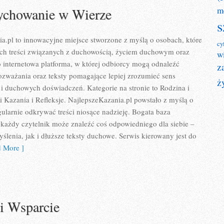
ychowanie w Wierze
m
s
a.pl to innowacyjne miejsce stworzone z myślą o osobach, które
cy
ch treści związanych z duchowością, życiem duchowym oraz
w
 internetowa platforma, w której odbiorcy mogą odnaleźć
z
ozważania oraz teksty pomagające lepiej zrozumieć sens
ż
i duchowych doświadczeń. Kategorie na stronie to Rodzina i
Kazania i Refleksje. NajlepszeKazania.pl powstało z myślą o
gularnie odkrywać treści niosące nadzieję. Bogata baza
 każdy czytelnik może znaleźć coś odpowiedniego dla siebie –
ślenia, jak i dłuższe teksty duchowe. Serwis kierowany jest do
 More ]
i Wsparcie