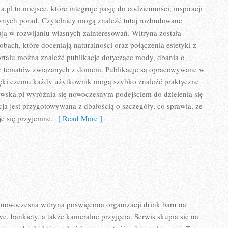
l to miejsce, które integruje pasję do codzienności, inspiracji
cznych porad. Czytelnicy mogą znaleźć tutaj rozbudowane
rają w rozwijaniu własnych zainteresowań. Witryna została
bach, które doceniają naturalności oraz połączenia estetyki z
rtalu można znaleźć publikacje dotyczące mody, dbania o
akże tematów związanych z domem. Publikacje są opracowywane w
ięki czemu każdy użytkownik mogą szybko znaleźć praktyczne
owska.pl wyróżnia się nowoczesnym podejściem do dzielenia się
ja jest przygotowywana z dbałością o szczegóły, co sprawia, że
je się przyjemne.
[ Read More ]
nowoczesna witryna poświęcona organizacji drink baru na
e, bankiety, a także kameralne przyjęcia. Serwis skupia się na