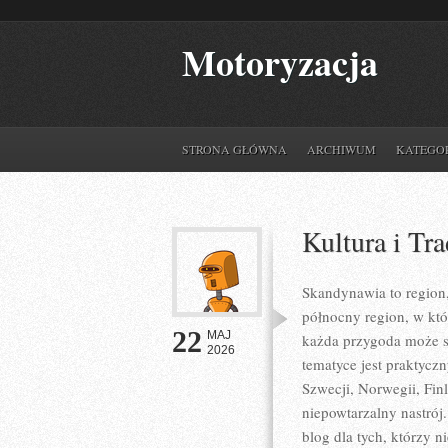
Motoryzacja
STRONA GŁÓWNA
ARCHIWUM
KATEGO
Kultura i Tra
Skandynawia to region,
północny region, w kt
22
MAJ
każda przygoda może s
2026
tematyce jest praktycz
Szwecji, Norwegii, Finl
niepowtarzalny nastrój
blog dla tych, którzy 