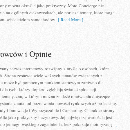
trony można określić jako praktyczny. Moto Concierge nie
nie na ogólnych ciekawostkach, ale porusza tematy, które mogą
com, właścicielom samochodów
[ Read More ]
rowców i Opinie
any serwis internetowy rozwijany z myślą o osobach, które
ch. Strona zestawia wiele ważnych tematów związanych z
emu może być pomocnym punktem startowym zarówno dla
 dla tych, którzy dopiero zgłębiają świat eksploatacji
 tematyczna, w którym można znaleźć omówienia dotyczące
stania z auta, od poznawania nowości rynkowych aż po leasing.
ndy i Innowacje i Wypożyczalnie i Carsharing. Charakter strony
lić jako praktyczny i użytkowy. Jej największą wartością jest
ię do jednego wąskiego zagadnienia, lecz pokazuje motoryzację
[