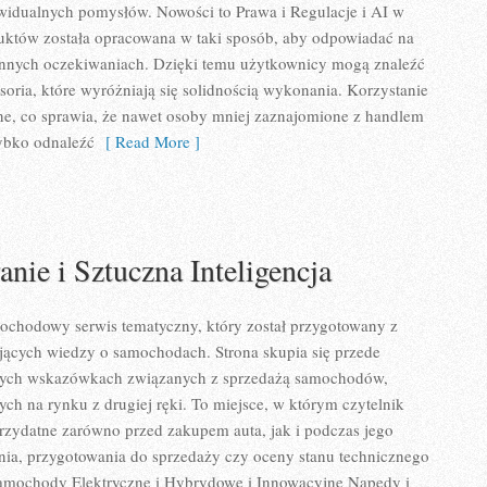
dywidualnych pomysłów. Nowości to Prawa i Regulacje i AI w
duktów została opracowana w taki sposób, aby odpowiadać na
nnych oczekiwaniach. Dzięki temu użytkownicy mogą znaleźć
esoria, które wyróżniają się solidnością wykonania. Korzystanie
ne, co sprawia, że nawet osoby mniej zaznajomione z handlem
ybko odnaleźć
[ Read More ]
ie i Sztuczna Inteligencja
ochodowy serwis tematyczny, który został przygotowany z
jących wiedzy o samochodach. Strona skupia się przede
nych wskazówkach związanych z sprzedażą samochodów,
ych na rynku z drugiej ręki. To miejsce, w którym czytelnik
rzydatne zarówno przed zakupem auta, jak i podczas jego
ia, przygotowania do sprzedaży czy oceny stanu technicznego
Samochody Elektryczne i Hybrydowe i Innowacyjne Napędy i