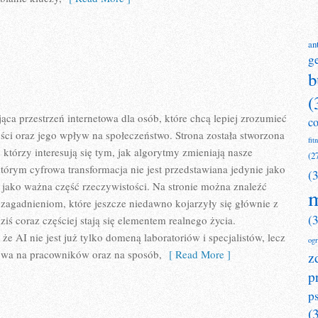
an
g
b
(
ąca przestrzeń internetowa dla osób, które chcą lepiej zrozumieć
c
ości oraz jego wpływ na społeczeństwo. Strona została stworzona
fit
 którzy interesują się tym, jak algorytmy zmieniają nasze
(2
którym cyfrowa transformacja nie jest przedstawiana jedynie jako
(
e jako ważna część rzeczywistości. Na stronie można znaleźć
m
zagadnieniom, które jeszcze niedawno kojarzyły się głównie z
(
iś coraz częściej stają się elementem realnego życia.
e AI nie jest już tylko domeną laboratoriów i specjalistów, lecz
og
ywa na pracowników oraz na sposób,
[ Read More ]
z
p
p
(