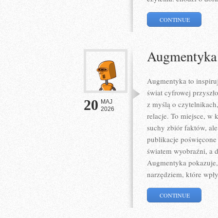
CONTINUE
Augmentyka
Augmentyka to inspiruj
świat cyfrowej przyszł
20
MAJ
z myślą o czytelnikach,
2026
relacje. To miejsce, w 
suchy zbiór faktów, al
publikacje poświęcone 
światem wyobraźni, a dz
Augmentyka pokazuje, ż
narzędziem, które wpł
CONTINUE