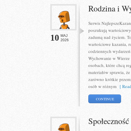
Rodzina i W
Serwis NajlepszeKazani
poszukują wartościowy
10
MAJ
zadumą nad życiem. To
2026
wartościowe kazania, r
codziennych wydarzeń 
Wychowanie w Wierze i 
osobach, które chcą re
materiałów sprawia, że
zarówno krótkie przemy
osób w różnym
[ Read
CONTINUE
Społeczność 