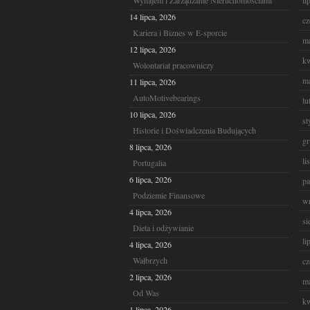
Wynajem i Zarządzanie Nieruchomościami
li
14 lipca, 2026
cz
Kariera i Biznes w E-sporcie
ma
12 lipca, 2026
kw
Wolontariat pracowniczy
ma
11 lipca, 2026
AutoMotivebearings
lu
10 lipca, 2026
st
Historie i Doświadczenia Budujących
gr
8 lipca, 2026
li
Portugalia
6 lipca, 2026
pa
Podziemie Finansowe
wr
4 lipca, 2026
si
Dieta i odżywianie
li
4 lipca, 2026
Wałbrzych
cz
2 lipca, 2026
ma
Od Was
kw
1 lipca, 2026