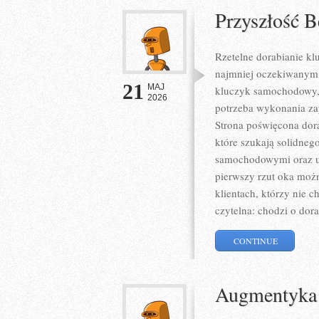
Przyszłość 
Rzetelne dorabianie kl
najmniej oczekiwanym
21
MAJ
kluczyk samochodowy, 
2026
potrzeba wykonania zap
Strona poświęcona dora
które szukają solidne
samochodowymi oraz u
pierwszy rzut oka możn
klientach, którzy nie c
czytelna: chodzi o dora
CONTINUE
Augmentyka