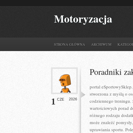
Motoryzacja
STRONA GŁÓWNA
ARCHIWUM
KATEGO
Poradniki z
portal eSportowySklep.p
stworzona z myślą o os
1
2026
CZE
codziennego treningu. 
wartościowych porad d
różnego rodzaju dodatk
może znaleźć pomysły
uprawiania sportu. Pol