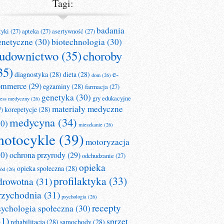
Tagi:
badania
tyki
(27)
apteka
(27)
asertywność
(27)
enetyczne
(30)
biotechnologia
(30)
udownictwo
(35)
choroby
35)
e-
diagnostyka
(28)
dieta
(28)
dom
(26)
ommerce
(29)
egzaminy
(28)
farmacja
(27)
genetyka
(30)
gry edukacyjne
ness medyczny
(26)
materiały medyczne
korepetycje
(28)
7)
medycyna
(34)
30)
mieszkanie
(26)
otocykle
(39)
motoryzacja
30)
ochrona przyrody
(29)
odchudzanie
(27)
opieka
opieka społeczna
(28)
ród
(26)
profilaktyka
(33)
drowotna
(31)
rzychodnia
(31)
psychologia
(26)
recepty
sychologia społeczna
(30)
31)
sprzęt
rehabilitacja
(28)
samochody
(28)