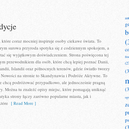
an
dycje
g
b
(
 które coraz mocniej inspiruje osoby ciekawe świata. To
órym surowa przyroda spotyka się z codziennym spokojem, a
c
tać się wyjątkowym doświadczeniem. Strona poświęcona tej
fit
nym przewodnikiem dla osób, które chcą lepiej poznać Danii,
(2
andii, Islandii oraz północnych terenów, gdzie światło tworzy
(
. Nowości na stronie to Skandynawia i Podróże Aktywne. To
m
nie chcą podróżować przypadkowo, ale jednocześnie pragną
(
. Można tu znaleźć opisy miejsc, które pomagają uniknąć
yka strony łączy zarówno popularne miasta, jak i
og
które
[ Read More ]
z
p
p
(