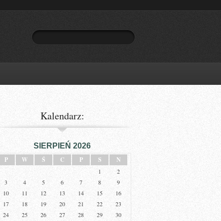
Kalendarz:
SIERPIEŃ 2026
P
W
Ś
C
P
S
N
1
2
3
4
5
6
7
8
9
10
11
12
13
14
15
16
17
18
19
20
21
22
23
24
25
26
27
28
29
30