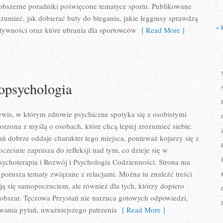
 obszerne poradniki poświęcone tematyce sportu. Publikowane
zumieć, jak dobierać buty do biegania, jakie legginsy sprawdzą
« l
tywności oraz które ubrania dla sportowców
[ Read More ]
opsychologia
rwis, w którym zdrowie psychiczne spotyka się z osobistymi
worzona z myślą o osobach, które chcą lepiej zrozumieć siebie.
 dobrze oddaje charakter tego miejsca, ponieważ kojarzy się z
cześnie zaprasza do refleksji nad tym, co dzieje się w
ychoterapia i Rozwój i Psychologia Codzienności. Strona ma
 porusza tematy związane z relacjami. Można tu znaleźć treści
ują się samopoczuciem, ale również dla tych, którzy dopiero
 obszar. Tęczowa Przystań nie narzuca gotowych odpowiedzi,
wania pytań, uważniejszego patrzenia
[ Read More ]