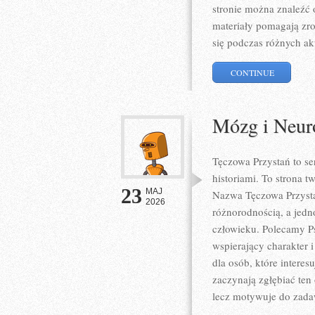
stronie można znaleźć
materiały pomagają zro
się podczas różnych ak
CONTINUE
Mózg i Neur
Tęczowa Przystań to se
historiami. To strona t
23
MAJ
Nazwa Tęczowa Przystań
2026
różnorodnością, a jedno
człowieku. Polecamy Ps
wspierający charakter i
dla osób, które interes
zaczynają zgłębiać ten
lecz motywuje do zada