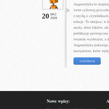
Augmentyka to inspiruj
świat cyfrowej przyszł
20
MAJ
z myślą o czytelnikach,
2026
relacje. To miejsce, w 
suchy zbiór faktów, al
publikacje poświęcone 
światem wyobraźni, a dz
Augmentyka pokazuje, ż
narzędziem, które wpł
CONTINUE
Nowe wpisy:
A