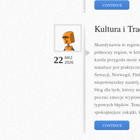
CONTINUE
Kultura i Tra
Skandynawia to region,
północny region, w kt
22
MAJ
każda przygoda może s
2026
tematyce jest praktycz
Szwecji, Norwegii, Finl
niepowtarzalny nastrój
blog dla tych, którzy 
poczuć emocje wyprawy
typowych błędów. Temat
spokojniejsze zakątki, 
CONTINUE