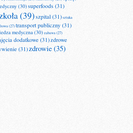
superfoods
(31)
edyczny
(30)
zkoła
(39)
szpital
(31)
sztuka
transport publiczny
(31)
frowa
(27)
iedza medyczna
(30)
zabawa
(27)
ajęcia dodatkowe
(31)
zdrowe
zdrowie
(35)
ywienie
(31)