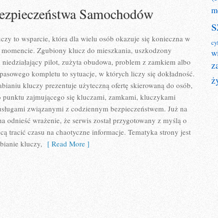
Bezpieczeństwa Samochodów
m
s
uczy to wsparcie, która dla wielu osób okazuje się konieczna w
cy
 momencie. Zgubiony klucz do mieszkania, uszkodzony
w
niedziałający pilot, zużyta obudowa, problem z zamkiem albo
z
asowego kompletu to sytuacje, w których liczy się dokładność.
ż
bianiu kluczy prezentuje użyteczną ofertę skierowaną do osób,
go punktu zajmującego się kluczami, zamkami, kluczykami
sługami związanymi z codziennym bezpieczeństwem. Już na
a odnieść wrażenie, że serwis został przygotowany z myślą o
hcą tracić czasu na chaotyczne informacje. Tematyka strony jest
bianie kluczy,
[ Read More ]