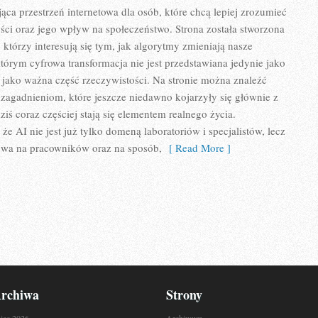
ąca przestrzeń internetowa dla osób, które chcą lepiej zrozumieć
ości oraz jego wpływ na społeczeństwo. Strona została stworzona
 którzy interesują się tym, jak algorytmy zmieniają nasze
którym cyfrowa transformacja nie jest przedstawiana jedynie jako
e jako ważna część rzeczywistości. Na stronie można znaleźć
zagadnieniom, które jeszcze niedawno kojarzyły się głównie z
iś coraz częściej stają się elementem realnego życia.
e AI nie jest już tylko domeną laboratoriów i specjalistów, lecz
ywa na pracowników oraz na sposób,
[ Read More ]
rchiwa
Strony