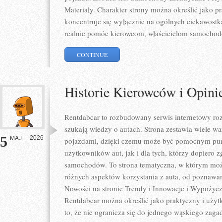
Materiały. Charakter strony można określić jako p
koncentruje się wyłącznie na ogólnych ciekawostk
realnie pomóc kierowcom, właścicielom samocho
CONTINUE
Historie Kierowców i Opini
Rentdabcar to rozbudowany serwis internetowy roz
szukają wiedzy o autach. Strona zestawia wiele 
5
2026
MAJ
pojazdami, dzięki czemu może być pomocnym pu
użytkowników aut, jak i dla tych, którzy dopiero zg
samochodów. To strona tematyczna, w którym mo
różnych aspektów korzystania z auta, od poznawa
Nowości na stronie Trendy i Innowacje i Wypożycza
Rentdabcar można określić jako praktyczny i użytk
to, że nie ogranicza się do jednego wąskiego zaga