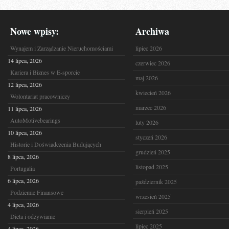
Nowe wpisy:
Archiwa
Wynajem i Zarządzanie Nieruchomościami
lipiec 2026
14 lipca, 2026
czerwiec 2026
Kariera i Biznes w E-sporcie
maj 2026
12 lipca, 2026
kwiecień 2026
Wolontariat pracowniczy
marzec 2026
11 lipca, 2026
AutoMotivebearings
luty 2026
10 lipca, 2026
styczeń 2026
Historie i Doświadczenia Budujących
grudzień 2025
8 lipca, 2026
listopad 2025
Portugalia
6 lipca, 2026
październik 2025
Podziemie Finansowe
wrzesień 2025
4 lipca, 2026
sierpień 2025
Dieta i odżywianie
lipiec 2025
4 lipca, 2026