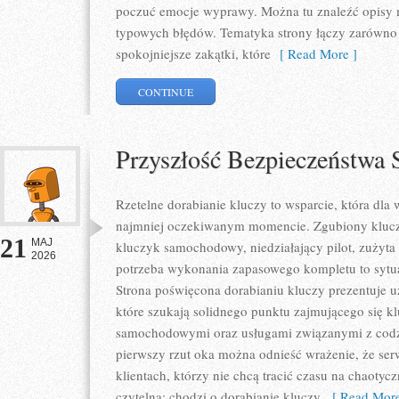
poczuć emocje wyprawy. Można tu znaleźć opisy m
typowych błędów. Tematyka strony łączy zarówno p
spokojniejsze zakątki, które
[ Read More ]
CONTINUE
Przyszłość Bezpieczeństw
Rzetelne dorabianie kluczy to wsparcie, która dla
najmniej oczekiwanym momencie. Zgubiony klucz
21
MAJ
kluczyk samochodowy, niedziałający pilot, zużyt
2026
potrzeba wykonania zapasowego kompletu to sytuac
Strona poświęcona dorabianiu kluczy prezentuje u
które szukają solidnego punktu zajmującego się 
samochodowymi oraz usługami związanymi z cod
pierwszy rzut oka można odnieść wrażenie, że ser
klientach, którzy nie chcą tracić czasu na chaotyc
czytelna: chodzi o dorabianie kluczy,
[ Read More