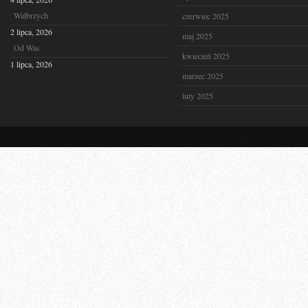
Wałbrzych
czerwiec 2025
2 lipca, 2026
maj 2025
Od Was
kwiecień 2025
1 lipca, 2026
marzec 2025
luty 2025