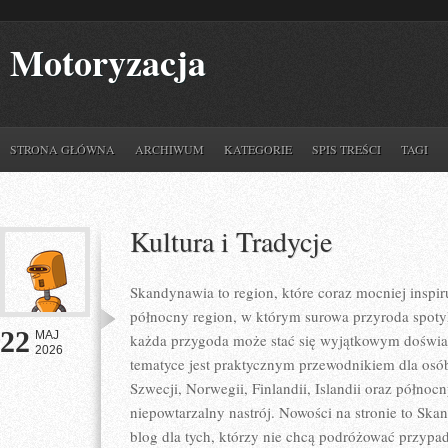
Motoryzacja
STRONA GŁÓWNA
ARCHIWUM
KATEGORIE
SPIS TREŚCI
TAGI
Kultura i Tradycje
Skandynawia to region, które coraz mocniej inspir
północny region, w którym surowa przyroda spoty
22
MAJ
każda przygoda może stać się wyjątkowym doświa
2026
tematyce jest praktycznym przewodnikiem dla osób,
Szwecji, Norwegii, Finlandii, Islandii oraz północ
niepowtarzalny nastrój. Nowości na stronie to Sk
blog dla tych, którzy nie chcą podróżować przypa