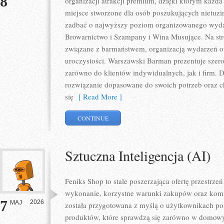
8
organizacji atrakcji premium, dzięki którym każda 
miejsce stworzone dla osób poszukujących nietuz
zadbać o najwyższy poziom organizowanego wydar
Browarnictwo i Szampany i Wina Musujące. Na str
związane z barmaństwem, organizacją wydarzeń o
uroczystości. Warszawski Barman prezentuje szero
zarówno do klientów indywidualnych, jak i firm. 
rozwiązanie dopasowane do swoich potrzeb oraz c
się
[ Read More ]
CONTINUE
Sztuczna Inteligencja (AI)
Feniks Shop to stale poszerzająca ofertę przestrzeń
wykonanie, korzystne warunki zakupów oraz komfo
7
2026
MAJ
została przygotowana z myślą o użytkownikach p
produktów, które sprawdzą się zarówno w domowyc