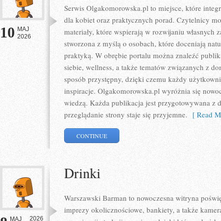
Serwis Olgakomorowska.pl to miejsce, które integru
dla kobiet oraz praktycznych porad. Czytelnicy m
10
MAJ
materiały, które wspierają w rozwijaniu własnych z
2026
stworzona z myślą o osobach, które doceniają natur
praktyką. W obrębie portalu można znaleźć publik
siebie, wellness, a także tematów związanych z 
sposób przystępny, dzięki czemu każdy użytkown
inspiracje. Olgakomorowska.pl wyróżnia się nowo
wiedzą. Każda publikacja jest przygotowywana z db
przeglądanie strony staje się przyjemne.
[ Read Mo
CONTINUE
Drinki
Warszawski Barman to nowoczesna witryna poświęc
imprezy okolicznościowe, bankiety, a także kamera
2026
MAJ