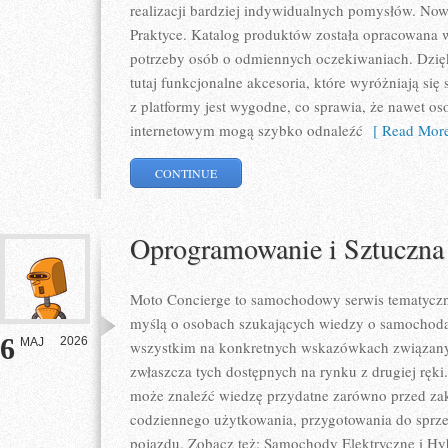
realizacji bardziej indywidualnych pomysłów. Nowo
Praktyce. Katalog produktów została opracowana 
potrzeby osób o odmiennych oczekiwaniach. Dzię
tutaj funkcjonalne akcesoria, które wyróżniają się
z platformy jest wygodne, co sprawia, że nawet o
internetowym mogą szybko odnaleźć
[ Read More
CONTINUE
Oprogramowanie i Sztuczna 
Moto Concierge to samochodowy serwis tematyczny
myślą o osobach szukających wiedzy o samochodac
6
2026
MAJ
wszystkim na konkretnych wskazówkach związan
zwłaszcza tych dostępnych na rynku z drugiej ręki
może znaleźć wiedzę przydatne zarówno przed zak
codziennego użytkowania, przygotowania do sprze
pojazdu. Zobacz też: Samochody Elektryczne i H