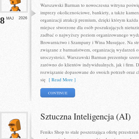
Warszawski Barman to nowoczesna witryna poświęc
imprezy okolicznościowe, bankiety, a także kamera
8
2026
MAJ
organizacji atrakcji premium, dzięki którym każda 
miejsce stworzone dla osób poszukujących nietuz
zadbać o najwyższy poziom organizowanego wydar
Browarnictwo i Szampany i Wina Musujące. Na str
związane z barmaństwem, organizacją wydarzeń o
uroczystości. Warszawski Barman prezentuje szero
zarówno do klientów indywidualnych, jak i firm. 
rozwiązanie dopasowane do swoich potrzeb oraz c
się
[ Read More ]
CONTINUE
Sztuczna Inteligencja (AI)
Feniks Shop to stale poszerzająca ofertę przestrzeń