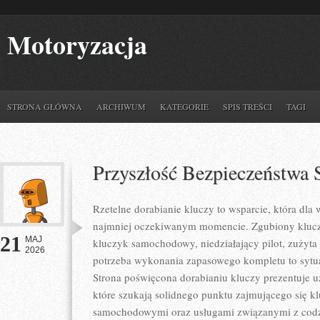
Motoryzacja
STRONA GŁÓWNA
ARCHIWUM
KATEGORIE
SPIS TREŚCI
TAGI
Przyszłość Bezpieczeństw
Rzetelne dorabianie kluczy to wsparcie, która dla
najmniej oczekiwanym momencie. Zgubiony klucz
21
MAJ
kluczyk samochodowy, niedziałający pilot, zużyt
2026
potrzeba wykonania zapasowego kompletu to sytuac
Strona poświęcona dorabianiu kluczy prezentuje u
które szukają solidnego punktu zajmującego się 
samochodowymi oraz usługami związanymi z cod