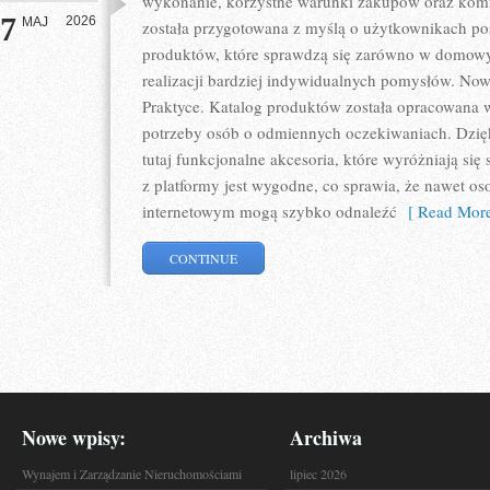
wykonanie, korzystne warunki zakupów oraz komfo
7
2026
MAJ
została przygotowana z myślą o użytkownikach p
produktów, które sprawdzą się zarówno w domowyc
realizacji bardziej indywidualnych pomysłów. Nowo
Praktyce. Katalog produktów została opracowana 
potrzeby osób o odmiennych oczekiwaniach. Dzię
tutaj funkcjonalne akcesoria, które wyróżniają się
z platformy jest wygodne, co sprawia, że nawet o
internetowym mogą szybko odnaleźć
[ Read More
CONTINUE
Nowe wpisy:
Archiwa
Wynajem i Zarządzanie Nieruchomościami
lipiec 2026