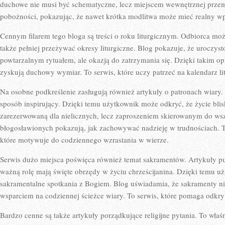
duchowe nie musi być schematyczne, lecz miejscem wewnętrznej prze
pobożności, pokazując, że nawet krótka modlitwa może mieć realny wp
Cennym filarem tego bloga są treści o roku liturgicznym. Odbiorca może
także pełniej przeżywać okresy liturgiczne. Blog pokazuje, że uroczysto
powtarzalnym rytuałem, ale okazją do zatrzymania się. Dzięki takim o
zyskują duchowy wymiar. To serwis, które uczy patrzeć na kalendarz l
Na osobne podkreślenie zasługują również artykuły o patronach wiary. 
sposób inspirujący. Dzięki temu użytkownik może odkryć, że życie blis
zarezerwowaną dla nielicznych, lecz zaproszeniem skierowanym do wsz
błogosławionych pokazują, jak zachowywać nadzieję w trudnościach. 
które motywuje do codziennego wzrastania w wierze.
Serwis dużo miejsca poświęca również temat sakramentów. Artykuły pub
ważną rolę mają święte obrzędy w życiu chrześcijanina. Dzięki temu u
sakramentalne spotkania z Bogiem. Blog uświadamia, że sakramenty ni
wsparciem na codziennej ścieżce wiary. To serwis, które pomaga odkr
Bardzo cenne są także artykuły porządkujące religijne pytania. To właś