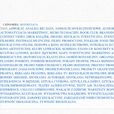
CATEGORIES:
MOTORYZACJA
TAGI:
ADWOKAT
,
ANALIZA BIG DATA
,
ANIMACJE SPOŁECZNOŚCIOWE
,
AUDIO
AUTOMATYZACJA MARKETINGU
,
BIURO TŁUMACZEŃ
,
BOOK CLUB
,
BRANDIN
CONTENT VIDEO
,
DRUK KSIĄŻEK
,
EBOOKI
,
EDUKACJA TURYSTYCZNA
,
EVEN
FILMOWE
,
FESTIWALE MUZYCZNE
,
FILMY PROMOCYJNE
,
FOLKLOR
,
FOOD TR
EDUKACYJNE ONLINE
,
HODOWLA KONI
,
HOTELE BUTIKOWE
,
INTEGRACJA K
KINO ARTYSTYCZNE
,
KLUBY LITERACKIE
,
KOMEDIA STAND-UP
,
KONCERTY 
KULTURA LUDOWA
,
KURSY JĘZYKOWE
,
MAPY TURYSTYCZNE
,
MARKETING A
REKREACYJNE
,
MOTORYZACJA KLASYCZNA
,
OGRÓD BOTANICZNY
,
ORGANIZ
PLANERY PODRÓŻY
,
PODRÓŻE RODZINNE
,
PORADY PRAWNE
,
PRASA BIZNES
GOSPODARCZE
,
PRAWO NIERUCHOMOŚCI
,
PRAWO RODZINNE
,
PROCESY PROD
PROGRAMY LOJALNOŚCIOWE
,
PROJEKTOWANIE LOGO
,
PROJEKTY GRAFICZN
PRAWNA
,
REKLAMA PRASOWA
,
REKLAMA TV
,
RESTAURACJE HOTELOWE
,
RO
ROWERY MIEJSKIE
,
SPOTKANIA AUTORSKIE
,
SPOTKANIA NETWORKINGOWE
,
INTELIGENCJA W BIZNESIE
,
SZTUKA CYFROWA
,
SZTUKA DLA DZIECI
,
SZTUKA
TEATR IMPROWIZOWANY
,
TEATRY ALTERNATYWNE
,
TESTY A/B
,
TŁUMACZENI
EXPERIENCE
,
USŁUGI CATERINGOWE
,
WAKACJE Z DZIEĆMI
,
WARSZTATY ROZ
WYDARZENIA KULTURALNE
,
WYDAWNICTWA KSIĄŻKOWE
,
WYPOŻYCZALNI
FOTOGRAFICZNE
,
ZABAWKI EDUKACYJNE
,
ZARZĄDZANIE NIERUCHOMOŚCI
ŻYWNOŚĆ EKOLOGICZNA
,
ŻYWNOŚĆ REGIONALNA