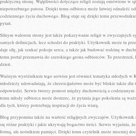
praktyczną stronę. Wątpliwości dotyczące religii zostają omówione w s
niepotrzebnego patosu. Dzięki temu odbiorca może łatwiej odnaleźć od
codziennego życia duchowego. Blog staje się dzięki temu przewodni
pytań.
Silnym walorem strony jest także pokazywanie religii w zwyczajnych sy
samych definicjach, lecz schodzi do praktyki. Użytkownik może tu prz
daje siłę, jak szukać pokoju serca, a także jak budować rodzinę w duch
temu portal przemawia do szerokiego grona odbiorców. To przestrzeń, 
dzień.
Ważnym wyróżnikiem tego serwisu jest również tematyka młodych w Ko
młodzieży udowadniają, że chrześcijaństwo może być bliskie także dla 
odpowiedzi. Serwis tworzy pomost między duchowością a codziennym
temu młody odbiorca może dostrzec, że pytania jego pokolenia są waż
dla tych, którzy potrzebują inspiracji do życia wiarą.
Blog przypomina także na wartość religijnych zwyczajów. Użytkownik m
się różne praktyki i jakie ukrywają bogactwo treści. Serwis wyjaśnia, że
formą, ale nośnikiem pamięci. Dzięki temu czytelnik może mocniej doce