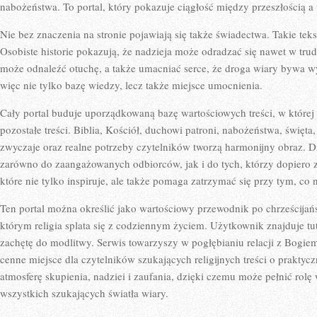
nabożeństwa. To portal, który pokazuje ciągłość między przeszłością a 
Nie bez znaczenia na stronie pojawiają się także świadectwa. Takie tek
Osobiste historie pokazują, że nadzieja może odradzać się nawet w tru
może odnaleźć otuchę, a także umacniać serce, że droga wiary bywa w
więc nie tylko bazę wiedzy, lecz także miejsce umocnienia.
Cały portal buduje uporządkowaną bazę wartościowych treści, w której
pozostałe treści. Biblia, Kościół, duchowi patroni, nabożeństwa, święta,
zwyczaje oraz realne potrzeby czytelników tworzą harmonijny obraz. D
zarówno do zaangażowanych odbiorców, jak i do tych, którzy dopiero zb
które nie tylko inspiruje, ale także pomaga zatrzymać się przy tym, c
Ten portal można określić jako wartościowy przewodnik po chrześcijań
którym religia splata się z codziennym życiem. Użytkownik znajduje tuta
zachętę do modlitwy. Serwis towarzyszy w pogłębianiu relacji z Bogiem
cenne miejsce dla czytelników szukających religijnych treści o prakty
atmosferę skupienia, nadziei i zaufania, dzięki czemu może pełnić rol
wszystkich szukających światła wiary.