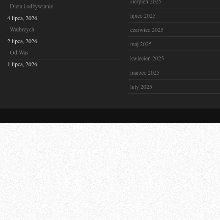
sierpień 2025
Dieta i odżywianie
lipiec 2025
4 lipca, 2026
Wałbrzych
czerwiec 2025
2 lipca, 2026
maj 2025
Od Was
kwiecień 2025
1 lipca, 2026
marzec 2025
luty 2025