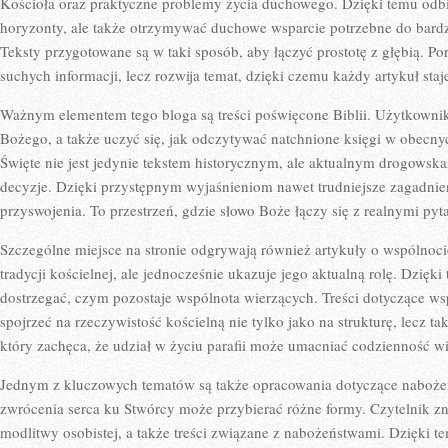
Kościoła oraz praktyczne problemy życia duchowego. Dzięki temu odbi
horyzonty, ale także otrzymywać duchowe wsparcie potrzebne do bard
Teksty przygotowane są w taki sposób, aby łączyć prostotę z głębią. Por
suchych informacji, lecz rozwija temat, dzięki czemu każdy artykuł sta
Ważnym elementem tego bloga są treści poświęcone Biblii. Użytkowni
Bożego, a także uczyć się, jak odczytywać natchnione księgi w obecny
Święte nie jest jedynie tekstem historycznym, ale aktualnym drogow
decyzje. Dzięki przystępnym wyjaśnieniom nawet trudniejsze zagadnieni
przyswojenia. To przestrzeń, gdzie słowo Boże łączy się z realnymi pyt
Szczególne miejsce na stronie odgrywają również artykuły o wspólnoci
tradycji kościelnej, ale jednocześnie ukazuje jego aktualną rolę. Dzięk
dostrzegać, czym pozostaje wspólnota wierzących. Treści dotyczące ws
spojrzeć na rzeczywistość kościelną nie tylko jako na strukturę, lecz t
który zachęca, że udział w życiu parafii może umacniać codzienność w
Jednym z kluczowych tematów są także opracowania dotyczące nabożeń
zwrócenia serca ku Stwórcy może przybierać różne formy. Czytelnik z
modlitwy osobistej, a także treści związane z nabożeństwami. Dzięki te