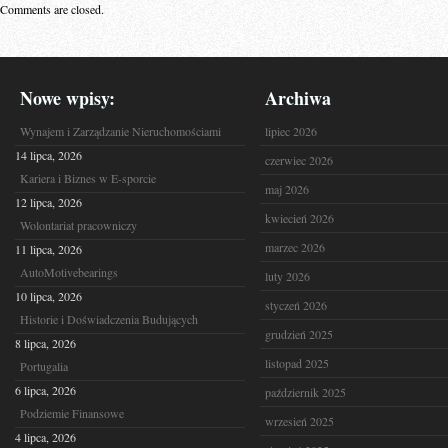
Comments are closed.
Nowe wpisy:
Archiwa
Wynajem i Zarządzanie Nieruchomościami
lipiec 2026
14 lipca, 2026
czerwiec 2026
Kariera i Biznes w E-sporcie
maj 2026
12 lipca, 2026
kwiecień 2026
Wolontariat pracowniczy
marzec 2026
11 lipca, 2026
AutoMotivebearings
luty 2026
10 lipca, 2026
styczeń 2026
Historie i Doświadczenia Budujących
grudzień 2025
8 lipca, 2026
listopad 2025
Portugalia
6 lipca, 2026
październik 2025
Podziemie Finansowe
wrzesień 2025
4 lipca, 2026