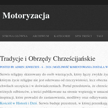
Motoryzacja
STRONA GŁÓWNA
ARCHIWUM
KATEGORIE
SPIS TREŚCI
TAGI
Tradycje i Obrzędy Chrześcijańskie
TRADYCJE
POSTED BY ADMIN | KWIECIEŃ - 6 - 2026 |
MOŻLIWOŚĆ KOMENTOWANIA
ZOSTAŁA 
I
Serwis religijny skierowany do osób wierzących, który łączy zwykłe ży
OBRZĘDY
CHRZEŚCIJA
którym życie religijne nie jest oderwana od rzeczywistości, lecz obe
chwilach szczęścia i w doświadczeniach. Portal przedstawia, że chrześ
różnych odbiorców, a treści publikowane na stronie wspierają w umacn
inspiracji, które prowadzi do zastanowienia, modlitwy oraz odkrywania 
Kościół w Historii i Dziś
. Serwis buduje przestrzeń, w której przenikają