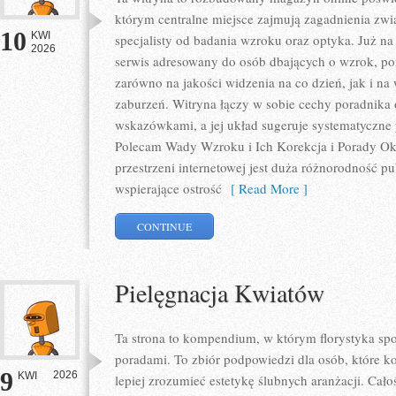
którym centralne miejsce zajmują zagadnienia zwią
10
KWI
specjalisty od badania wzroku oraz optyka. Już na 
2026
serwis adresowany do osób dbających o wzrok, pon
zarówno na jakości widzenia na co dzień, jak i 
zaburzeń. Witryna łączy w sobie cechy poradnika 
wskazówkami, a jej układ sugeruje systematyczne
Polecam Wady Wzroku i Ich Korekcja i Porady Okul
przestrzeni internetowej jest duża różnorodność p
wspierające ostrość
[ Read More ]
CONTINUE
Pielęgnacja Kwiatów
Ta strona to kompendium, w którym florystyka spo
poradami. To zbiór podpowiedzi dla osób, które ko
9
2026
KWI
lepiej zrozumieć estetykę ślubnych aranżacji. Cało