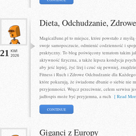
Dieta, Odchudzanie, Zdrow
MagicalJune.pl to miejsce, które powstało z myślą
swoje samopoczucie, odmienić codzienność i spoj
21
KWI
praktyczny. To blog poświęcony tematom takim jak
2026
aktywność fizyczna, a także lepsza kondycja psyc
aby jeść lepiej, żyć lżej i czuć się pewniej, znajdz
Fitness i Ruch i Zdrowe Odchudzanie dla Każdego.
które pokazują, że świadome dbanie o siebie nie m
przyjemności. Wręcz przeciwnie, celem serwisu je
jadłospis może być przyjemna, a ruch
[ Read Mor
CONTINUE
Giganci z Europy