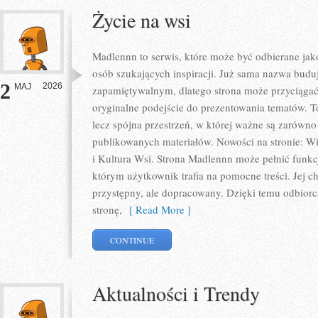
Życie na wsi
Madlennn to serwis, które może być odbierane jak
osób szukających inspiracji. Już sama nazwa budu
2
2026
MAJ
zapamiętywalnym, dlatego strona może przyciąga
oryginalne podejście do prezentowania tematów. To
lecz spójna przestrzeń, w której ważne są zarówno 
publikowanych materiałów. Nowości na stronie: Wie
i Kultura Wsi. Strona Madlennn może pełnić funk
którym użytkownik trafia na pomocne treści. Jej c
przystępny, ale dopracowany. Dzięki temu odbiorca
stronę,
[ Read More ]
CONTINUE
Aktualności i Trendy