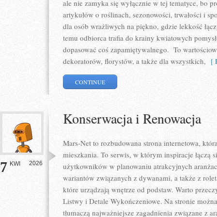
ale nie zamyka się wyłącznie w tej tematyce, bo p
artykułów o roślinach, sezonowości, trwałości i 
dla osób wrażliwych na piękno, gdzie lekkość łącz
temu odbiorca trafia do krainy kwiatowych pomys
dopasować coś zapamiętywalnego. To wartościowy 
dekoratorów, florystów, a także dla wszystkich,
[ R
CONTINUE
Konserwacja i Renowacja
Mars-Net to rozbudowana strona internetowa, któr
mieszkania. To serwis, w którym inspiracje łączą s
7
2026
KWI
użytkowników w planowaniu atrakcyjnych aranżacj
wariantów związanych z dywanami, a także z rolet
które urządzają wnętrze od podstaw. Warto przeczyt
Listwy i Detale Wykończeniowe. Na stronie można 
tłumaczą najważniejsze zagadnienia związane z a