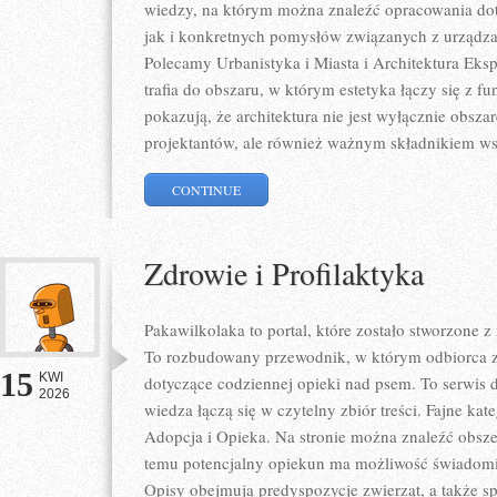
wiedzy, na którym można znaleźć opracowania dot
jak i konkretnych pomysłów związanych z urządza
Polecamy Urbanistyka i Miasta i Architektura Eksp
trafia do obszaru, w którym estetyka łączy się z f
pokazują, że architektura nie jest wyłącznie obs
projektantów, ale również ważnym składnikiem ws
CONTINUE
Zdrowie i Profilaktyka
Pakawilkolaka to portal, które zostało stworzone 
To rozbudowany przewodnik, w którym odbiorca zn
15
KWI
dotyczące codziennej opieki nad psem. To serwis
2026
wiedza łączą się w czytelny zbiór treści. Fajne kate
Adopcja i Opieka. Na stronie można znaleźć obszer
temu potencjalny opiekun ma możliwość świadomi
Opisy obejmują predyspozycje zwierząt, a także sp