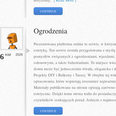
horyzonty,
[ Read More ]
CONTINUE
Ogrodzenia
Prezentowana platforma online to serwis, w którym
estetyką. Ten serwis została przygotowana z myślą
6
2026
KWI
pomysłów związanych z ogrodzeniami, wjazdami, 
osłonowymi, a także balustradami. To miejsce wied
domu może być jednocześnie trwała, elegancka i 
Projekty DIY i Balkony i Tarasy. W obrębie tej wi
opracowania, które wspierają zrozumieć najważni
Materiały publikowane na stronie opisują zarówno 
estetyczne. Dzięki temu strona trafia do posiadaczy
czytelników szukających porad. Jednym z najmocn
CONTINUE