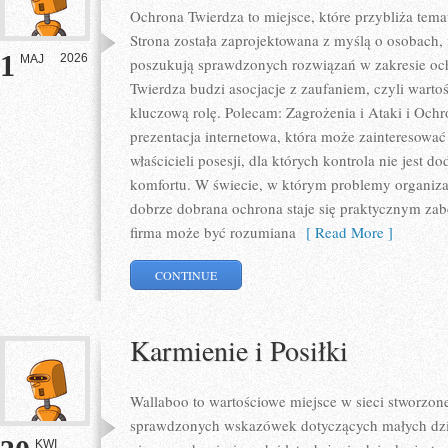
Ochrona Twierdza to miejsce, które przybliża tem
Strona została zaprojektowana z myślą o osobach, f
1
2026
MAJ
poszukują sprawdzonych rozwiązań w zakresie oc
Twierdza budzi asocjacje z zaufaniem, czyli warto
kluczową rolę. Polecam: Zagrożenia i Ataki i Oc
prezentacja internetowa, która może zainteresować
właścicieli posesji, dla których kontrola nie jest
komfortu. W świecie, w którym problemy organiza
dobrze dobrana ochrona staje się praktycznym za
firma może być rozumiana
[ Read More ]
CONTINUE
Karmienie i Posiłki
Wallaboo to wartościowe miejsce w sieci stworzone
sprawdzonych wskazówek dotyczących małych dziec
KWI