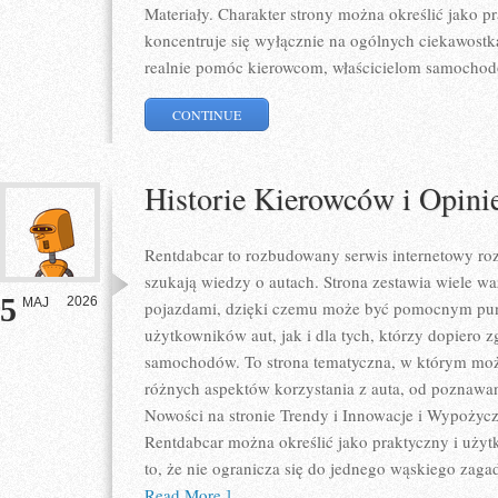
Materiały. Charakter strony można określić jako p
koncentruje się wyłącznie na ogólnych ciekawostk
realnie pomóc kierowcom, właścicielom samocho
CONTINUE
Historie Kierowców i Opini
Rentdabcar to rozbudowany serwis internetowy roz
szukają wiedzy o autach. Strona zestawia wiele 
5
2026
MAJ
pojazdami, dzięki czemu może być pomocnym pu
użytkowników aut, jak i dla tych, którzy dopiero zg
samochodów. To strona tematyczna, w którym mo
różnych aspektów korzystania z auta, od poznawa
Nowości na stronie Trendy i Innowacje i Wypożycza
Rentdabcar można określić jako praktyczny i użytk
to, że nie ogranicza się do jednego wąskiego zaga
Read More ]