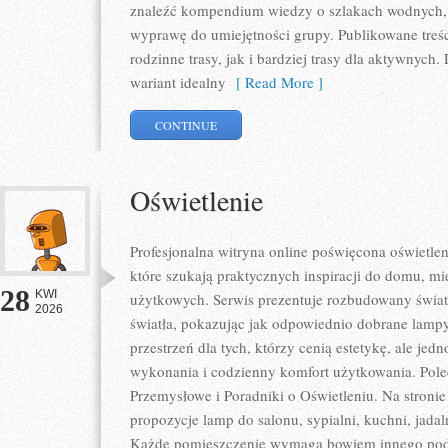
znaleźć kompendium wiedzy o szlakach wodnych,
wyprawę do umiejętności grupy. Publikowane treś
rodzinne trasy, jak i bardziej trasy dla aktywnyc
wariant idealny
[ Read More ]
CONTINUE
Oświetlenie
Profesjonalna witryna online poświęcona oświetlen
które szukają praktycznych inspiracji do domu, mie
28
KWI
użytkowych. Serwis prezentuje rozbudowany świat
2026
światła, pokazując jak odpowiednio dobrane lampy
przestrzeń dla tych, którzy cenią estetykę, ale je
wykonania i codzienny komfort użytkowania. Pole
Przemysłowe i Poradniki o Oświetleniu. Na stroni
propozycje lamp do salonu, sypialni, kuchni, jadal
Każde pomieszczenie wymaga bowiem innego podej