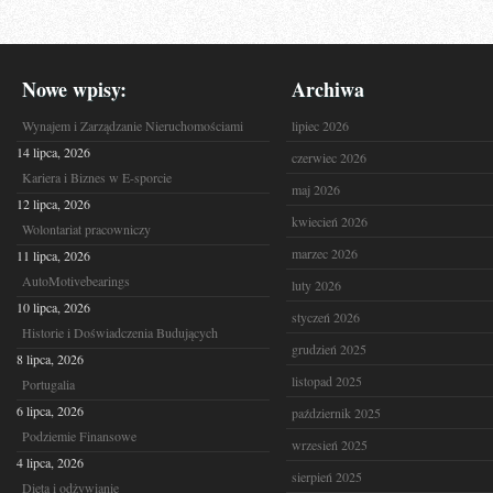
Nowe wpisy:
Archiwa
Wynajem i Zarządzanie Nieruchomościami
lipiec 2026
14 lipca, 2026
czerwiec 2026
Kariera i Biznes w E-sporcie
maj 2026
12 lipca, 2026
kwiecień 2026
Wolontariat pracowniczy
marzec 2026
11 lipca, 2026
AutoMotivebearings
luty 2026
10 lipca, 2026
styczeń 2026
Historie i Doświadczenia Budujących
grudzień 2025
8 lipca, 2026
listopad 2025
Portugalia
6 lipca, 2026
październik 2025
Podziemie Finansowe
wrzesień 2025
4 lipca, 2026
sierpień 2025
Dieta i odżywianie