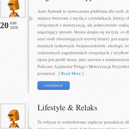
Auto Jarmark to nowoczesna platforma dla osób, k
miejsce tworzone z myślą o czytelnikach, którzy 
20
KWI
związanych z motoryzacją, ale jednocześnie szuka
2026
angażujący sposób. Strona skupia się na tym, co d
oraz osób obserwujących rozwój branży jest napr
trendach rynkowych, bezpieczeństwie, ekologii, t
codziennych zagadnieniach związanych z użytkowa
opisu jest profil strony jako serwisu z wiadomości
Polecam Azjatyckie Potęgi i Motoryzacja Przyszłośc
poznawać
[ Read More ]
CONTINUE
Lifestyle & Relaks
Ta witryna to rozbudowane zaplecze poradnicze dla
rekreacją wodną, strefą bąbelkowego relaksu oraz