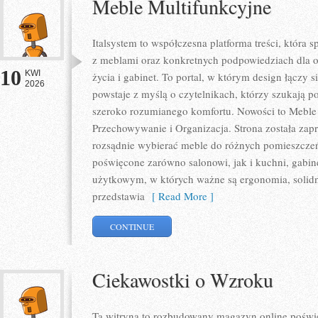
Meble Multifunkcyjne
Italsystem to współczesna platforma treści, która s
z meblami oraz konkretnych podpowiedziach dla o
10
KWI
życia i gabinet. To portal, w którym design łączy s
2026
powstaje z myślą o czytelnikach, którzy szukają p
szeroko rozumianego komfortu. Nowości to Meble 
Przechowywanie i Organizacja. Strona została zapr
rozsądnie wybierać meble do różnych pomieszczeń
poświęcone zarówno salonowi, jak i kuchni, gabin
użytkowym, w których ważne są ergonomia, solidno
przedstawia
[ Read More ]
CONTINUE
Ciekawostki o Wzroku
Ta witryna to rozbudowany magazyn online poświę