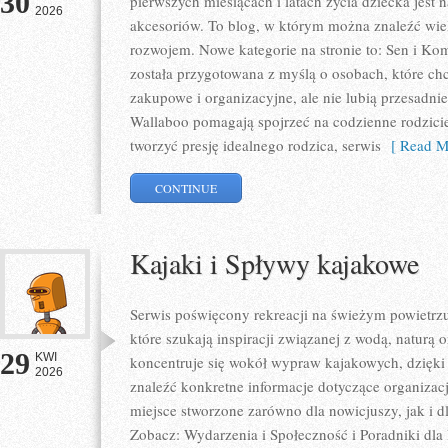
30
pierwszych miesiącach i latach życia dziecka je
2026
akcesoriów. To blog, w którym można znaleźć wie
rozwojem. Nowe kategorie na stronie to: Sen i Komf
została przygotowana z myślą o osobach, które c
zakupowe i organizacyjne, ale nie lubią przesadn
Wallaboo pomagają spojrzeć na codzienne rodzici
tworzyć presję idealnego rodzica, serwis
[ Read M
CONTINUE
Kajaki i Spływy kajakowe
Serwis poświęcony rekreacji na świeżym powietrzu 
które szukają inspiracji związanej z wodą, naturą
29
KWI
koncentruje się wokół wypraw kajakowych, dzięk
2026
znaleźć konkretne informacje dotyczące organizac
miejsce stworzone zarówno dla nowicjuszy, jak i
Zobacz: Wydarzenia i Społeczność i Poradniki dla