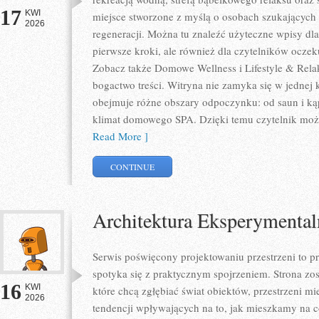
17
KWI
miejsce stworzone z myślą o osobach szukających 
2026
regeneracji. Można tu znaleźć użyteczne wpisy d
pierwsze kroki, ale również dla czytelników oczek
Zobacz także Domowe Wellness i Lifestyle & Relak
bogactwo treści. Witryna nie zamyka się w jednej 
obejmuje różne obszary odpoczynku: od saun i kąp
klimat domowego SPA. Dzięki temu czytelnik może
Read More ]
CONTINUE
Architektura Eksperymental
Serwis poświęcony projektowaniu przestrzeni to p
spotyka się z praktycznym spojrzeniem. Strona zos
16
KWI
które chcą zgłębiać świat obiektów, przestrzeni m
2026
tendencji wpływających na to, jak mieszkamy na co