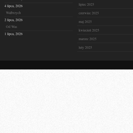
lipiec 2025
4 lipca, 2026
Wałbrzych
czerwiec 2025
2 lipca, 2026
maj 2025
Od Was
kwiecień 2025
1 lipca, 2026
marzec 2025
luty 2025