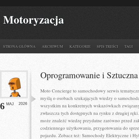
Motoryzacja
STRONA GŁÓWNA
ARCHIWUM
KATEGORIE
SPIS TREŚCI
TAGI
Oprogramowanie i Sztuczna 
Moto Concierge to samochodowy serwis tematyczny
myślą o osobach szukających wiedzy o samochodac
6
2026
MAJ
wszystkim na konkretnych wskazówkach związan
zwłaszcza tych dostępnych na rynku z drugiej ręki
może znaleźć wiedzę przydatne zarówno przed zak
codziennego użytkowania, przygotowania do sprze
pojazdu. Zobacz też: Samochody Elektryczne i H