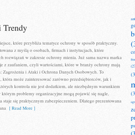
an
i Trendy
g
b
(
ejsce, które przybliża tematyce ochrony w sposób praktyczny.
towana z myślą o osobach, firmach i instytucjach, które
c
h rozwiązań w zakresie ochrony mienia. Już sama nazwa marka
fit
je z zaufaniem, czyli wartościami, które w branży ochrony mają
(2
m: Zagrożenia i Ataki i Ochrona Danych Osobowych. To
(
a, która może zainteresować zarówno przedsiębiorców, jak i
m
a których kontrola nie jest dodatkiem, ale niezbędnym warunkiem
(
w którym problemy organizacyjne mogą pojawić się nagle,
a staje się praktycznym zabezpieczeniem. Dlatego prezentowana
og
ana
[ Read More ]
z
p
p
(