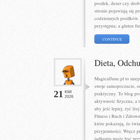
posiłek, deser czy dro
stronie pojawiają się 
codziennych posiłków. 
przystępna, a gluten f
CONTINUE
Dieta, Odch
MagicalJune.pl to miej
swoje samopoczucie, o
21
KWI
praktyczny. To blog po
2026
aktywność fizyczna, a 
aby jeść lepiej, żyć lże
Fitness i Ruch i Zdrow
które pokazują, że świ
przyjemności. Wręcz pr
jadłospis może być prz