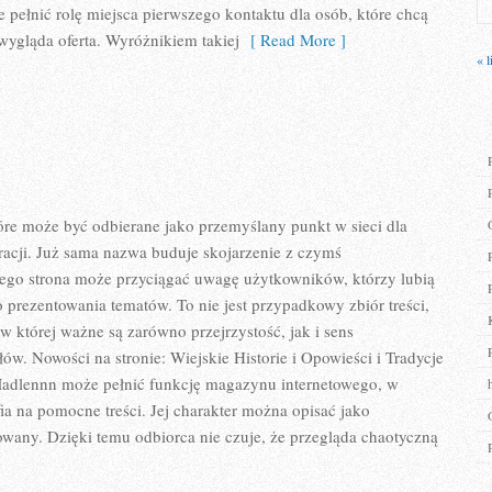
 pełnić rolę miejsca pierwszego kontaktu dla osób, które chcą
wygląda oferta. Wyróżnikiem takiej
[ Read More ]
« l
óre może być odbierane jako przemyślany punkt w sieci dla
racji. Już sama nazwa buduje skojarzenie z czymś
ego strona może przyciągać uwagę użytkowników, którzy lubią
o prezentowania tematów. To nie jest przypadkowy zbiór treści,
 w której ważne są zarówno przejrzystość, jak i sens
ów. Nowości na stronie: Wiejskie Historie i Opowieści i Tradycje
 Madlennn może pełnić funkcję magazynu internetowego, w
ia na pomocne treści. Jej charakter można opisać jako
owany. Dzięki temu odbiorca nie czuje, że przegląda chaotyczną