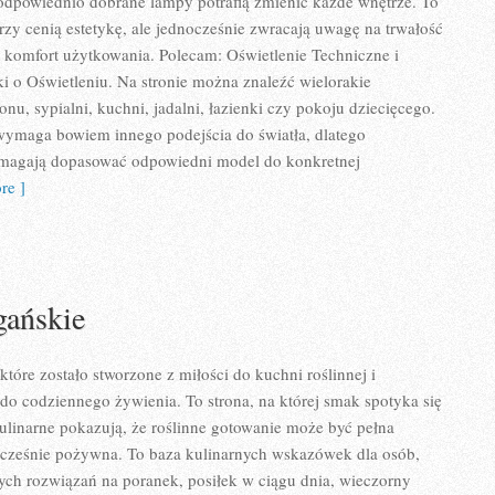
 odpowiednio dobrane lampy potrafią zmienić każde wnętrze. To
órzy cenią estetykę, ale jednocześnie zwracają uwagę na trwałość
 komfort użytkowania. Polecam: Oświetlenie Techniczne i
i o Oświetleniu. Na stronie można znaleźć wielorakie
nu, sypialni, kuchni, jadalni, łazienki czy pokoju dziecięcego.
ymaga bowiem innego podejścia do światła, dlatego
omagają dopasować odpowiedni model do konkretnej
re ]
gańskie
tóre zostało stworzone z miłości do kuchni roślinnej i
o codziennego żywienia. To strona, na której smak spotyka się
linarne pokazują, że roślinne gotowanie może być pełna
dnocześnie pożywna. To baza kulinarnych wskazówek dla osób,
ych rozwiązań na poranek, posiłek w ciągu dnia, wieczorny