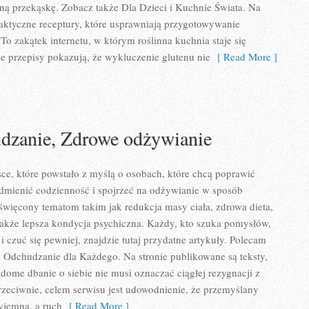
bną przekąskę. Zobacz także Dla Dzieci i Kuchnie Świata. Na
praktyczne receptury, które usprawniają przygotowywanie
To zakątek internetu, w którym roślinna kuchnia staje się
ree przepisy pokazują, że wykluczenie glutenu nie
[ Read More ]
udzanie, Zdrowe odżywianie
sce, które powstało z myślą o osobach, które chcą poprawić
dmienić codzienność i spojrzeć na odżywianie w sposób
święcony tematom takim jak redukcja masy ciała, zdrowa dieta,
także lepsza kondycja psychiczna. Każdy, kto szuka pomysłów,
j i czuć się pewniej, znajdzie tutaj przydatne artykuły. Polecam
e Odchudzanie dla Każdego. Na stronie publikowane są teksty,
adome dbanie o siebie nie musi oznaczać ciągłej rezygnacji z
zeciwnie, celem serwisu jest udowodnienie, że przemyślany
yjemna, a ruch
[ Read More ]