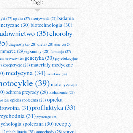
Tagi:
badania
tyki
(27)
apteka
(27)
asertywność
(27)
enetyczne
(30)
biotechnologia
(30)
udownictwo
(35)
choroby
35)
e-
diagnostyka
(28)
dieta
(28)
dom
(26)
ommerce
(29)
egzaminy
(28)
farmacja
(27)
genetyka
(30)
gry edukacyjne
ness medyczny
(26)
materiały medyczne
korepetycje
(28)
7)
medycyna
(34)
30)
mieszkanie
(26)
otocykle
(39)
motoryzacja
30)
ochrona przyrody
(29)
odchudzanie
(27)
opieka
opieka społeczna
(28)
ród
(26)
profilaktyka
(33)
drowotna
(31)
rzychodnia
(31)
psychologia
(26)
recepty
sychologia społeczna
(30)
31)
sprzęt
rehabilitacja
(28)
samochody
(28)