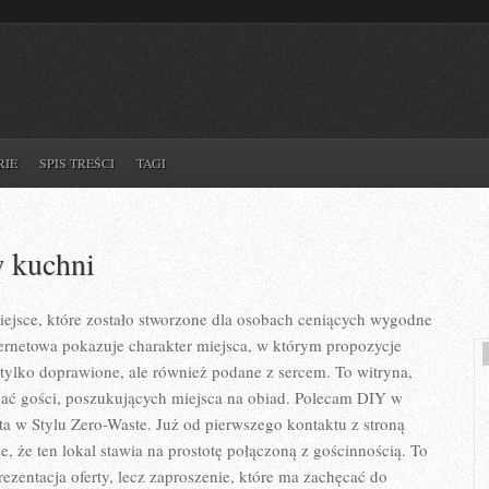
RIE
SPIS TREŚCI
TAGI
w kuchni
iejsce, które zostało stworzone dla osobach ceniących wygodne
ternetowa pokazuje charakter miejsca, w którym propozycje
 tylko doprawione, ale również podane z sercem. To witryna,
wać gości, poszukujących miejsca na obiad. Polecam DIY w
a w Stylu Zero-Waste. Już od pierwszego kontaktu z stroną
, że ten lokal stawia na prostotę połączoną z gościnnością. To
ezentacja oferty, lecz zaproszenie, które ma zachęcać do