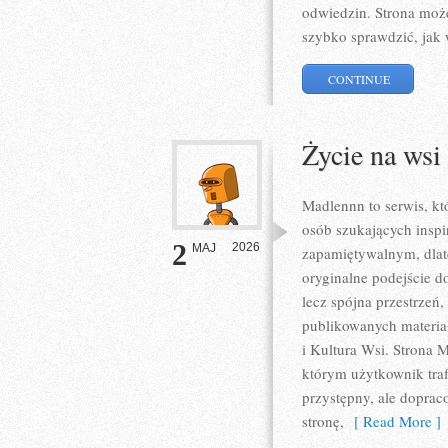
odwiedzin. Strona może
szybko sprawdzić, jak 
CONTINUE
Życie na wsi
Madlennn to serwis, kt
osób szukających inspi
2
2026
MAJ
zapamiętywalnym, dlat
oryginalne podejście d
lecz spójna przestrzeń,
publikowanych materiał
i Kultura Wsi. Strona
którym użytkownik traf
przystępny, ale doprac
stronę,
[ Read More ]