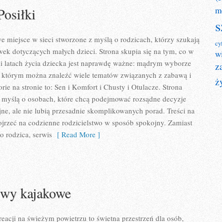
Posiłki
m
s
e miejsce w sieci stworzone z myślą o rodzicach, którzy szukają
cy
k dotyczących małych dzieci. Strona skupia się na tym, co w
w
 i latach życia dziecka jest naprawdę ważne: mądrym wyborze
z
w którym można znaleźć wiele tematów związanych z zabawą i
ż
e na stronie to: Sen i Komfort i Chusty i Otulacze. Strona
z myślą o osobach, które chcą podejmować rozsądne decyzje
ne, ale nie lubią przesadnie skomplikowanych porad. Treści na
jrzeć na codzienne rodzicielstwo w sposób spokojny. Zamiast
o rodzica, serwis
[ Read More ]
ywy kajakowe
eacji na świeżym powietrzu to świetna przestrzeń dla osób,