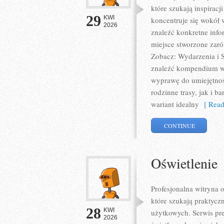
które szukają inspirac
29
KWI
koncentruje się wokół
2026
znaleźć konkretne info
miejsce stworzone zar
Zobacz: Wydarzenia i S
znaleźć kompendium wi
wyprawę do umiejętnoś
rodzinne trasy, jak i 
wariant idealny
[ Read
CONTINUE
Oświetlenie
Profesjonalna witryna 
które szukają praktyczn
28
KWI
użytkowych. Serwis pr
2026