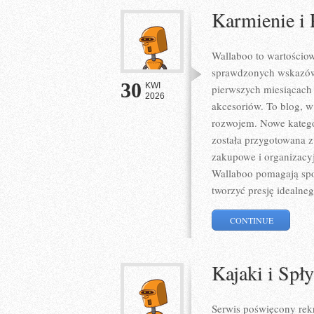
Karmienie i 
Wallaboo to wartościow
sprawdzonych wskazówe
30
KWI
pierwszych miesiącach
2026
akcesoriów. To blog, 
rozwojem. Nowe kategori
została przygotowana 
zakupowe i organizacyj
Wallaboo pomagają spo
tworzyć presję idealneg
CONTINUE
Kajaki i Spł
Serwis poświęcony rekr