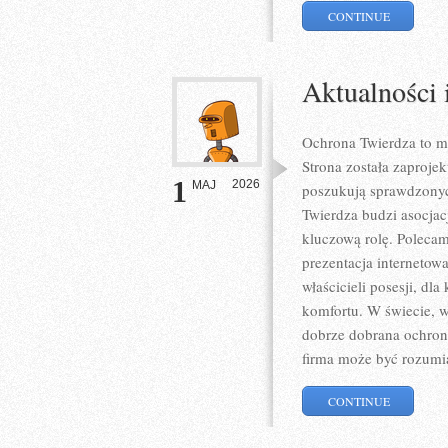
CONTINUE
Aktualności 
Ochrona Twierdza to mi
Strona została zaprojek
1
2026
MAJ
poszukują sprawdzonyc
Twierdza budzi asocjac
kluczową rolę. Poleca
prezentacja internetow
właścicieli posesji, dl
komfortu. W świecie, 
dobrze dobrana ochron
firma może być rozumi
CONTINUE