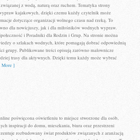
ji związanej z wodą, naturą oraz ruchem. Tematyka strony
 wypraw kajakowych, dzięki czemu każdy czytelnik może
rmacje dotyczące organizacji wolnego czasu nad rzeką. To
ówno dla nowicjuszy, jak i dla miłośników wodnych wypraw.
połeczność i Poradniki dla Rodzin i Grup. Na stronie można
edzy o szlakach wodnych, które pomagają dobrać odpowiednią
ci grupy. Publikowane treści opisują zarówno malownicze
bardziej trasy dla aktywnych. Dzięki temu każdy może wybrać
 More ]
online poświęcona oświetleniu to miejsce stworzone dla osób,
ych inspiracji do domu, mieszkania, biura oraz przestrzeni
ezentuje rozbudowany świat produktów związanych z aranżacją