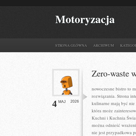
Motoryzacja
STRONA GŁÓWNA
ARCHIWUM
KATEGO
Zero-waste 
nowoczesne bistro to m
rozwiązania. Strona in
4
2026
MAJ
kulinarne mają być nie
która może zaintereso
Kuchni i Kuchnia Świat
można odnieść wrażenie
nie jest przypadkowa pr