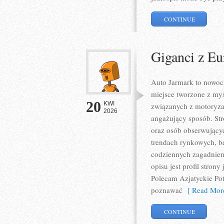
CONTINUE
Giganci z Eu
Auto Jarmark to nowocz
miejsce tworzone z myś
20
KWI
związanych z motoryzac
2026
angażujący sposób. Str
oraz osób obserwujący
trendach rynkowych, be
codziennych zagadnien
opisu jest profil stron
Polecam Azjatyckie Potę
poznawać
[ Read More
CONTINUE