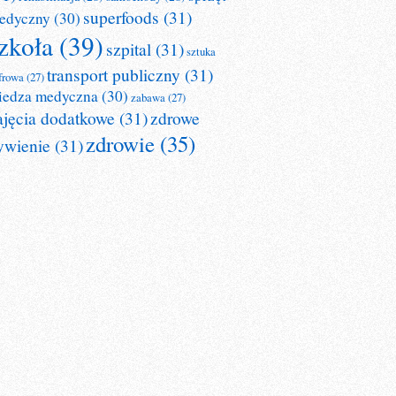
superfoods
(31)
edyczny
(30)
zkoła
(39)
szpital
(31)
sztuka
transport publiczny
(31)
frowa
(27)
iedza medyczna
(30)
zabawa
(27)
ajęcia dodatkowe
(31)
zdrowe
zdrowie
(35)
ywienie
(31)