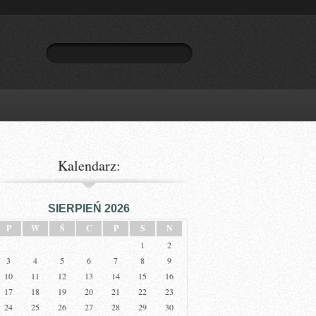
Kalendarz:
SIERPIEŃ 2026
P
W
Ś
C
P
S
N
1
2
3
4
5
6
7
8
9
10
11
12
13
14
15
16
17
18
19
20
21
22
23
24
25
26
27
28
29
30