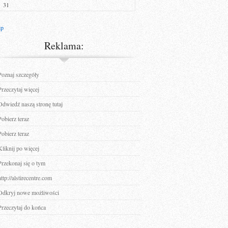
31
ip
Reklama:
Poznaj szczegóły
Przeczytaj więcej
Odwiedź naszą stronę tutaj
Pobierz teraz
Pobierz teraz
Kliknij po więcej
Przekonaj się o tym
http://alstirecentre.com
Odkryj nowe możliwości
Przeczytaj do końca