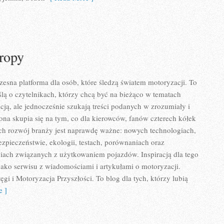
ropy
esna platforma dla osób, które śledzą światem motoryzacji. To
lą o czytelnikach, którzy chcą być na bieżąco w tematach
ją, ale jednocześnie szukają treści podanych w zrozumiały i
ona skupia się na tym, co dla kierowców, fanów czterech kółek
ch rozwój branży jest naprawdę ważne: nowych technologiach,
zpieczeństwie, ekologii, testach, porównaniach oraz
iach związanych z użytkowaniem pojazdów. Inspiracją dla tego
y jako serwisu z wiadomościami i artykułami o motoryzacji.
gi i Motoryzacja Przyszłości. To blog dla tych, którzy lubią
 ]