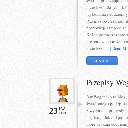
światła, pokazując jak
przestrzeń dla tych, kt
wykonania i codzienny
Przemysłowe i Poradnik
propozycje lamp do salo
Każde pomieszczenie w
prezentowane treści p
przestrzeni.
[ Read Mo
CONTINUE
Przepisy We
JemWegańsko to blog, k
świadomego podejścia d
23
KWI
z wygodą, a pomysły ku
2026
inspiracji, lekka i je
które szukają codzienn