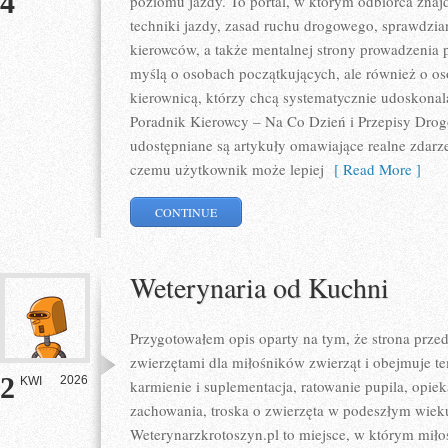
4
poziomu jazdy. To portal, w którym odbiorca znaj
techniki jazdy, zasad ruchu drogowego, sprawdzia
kierowców, a także mentalnej strony prowadzenia 
myślą o osobach początkujących, ale również o os
kierownicą, którzy chcą systematycznie udoskonalać
Poradnik Kierowcy – Na Co Dzień i Przepisy Drog
udostępniane są artykuły omawiające realne zdarze
czemu użytkownik może lepiej
[ Read More ]
CONTINUE
Weterynaria od Kuchni
Przygotowałem opis oparty na tym, że strona przed
zwierzętami dla miłośników zwierząt i obejmuje tema
2
2026
KWI
karmienie i suplementacja, ratowanie pupila, opie
zachowania, troska o zwierzęta w podeszłym wiek
Weterynarzkrotoszyn.pl to miejsce, w którym miłoś