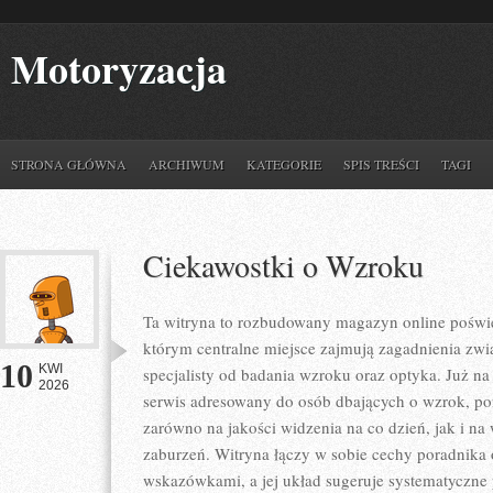
Motoryzacja
STRONA GŁÓWNA
ARCHIWUM
KATEGORIE
SPIS TREŚCI
TAGI
Ciekawostki o Wzroku
Ta witryna to rozbudowany magazyn online poświę
którym centralne miejsce zajmują zagadnienia zwią
10
KWI
specjalisty od badania wzroku oraz optyka. Już na 
2026
serwis adresowany do osób dbających o wzrok, pon
zarówno na jakości widzenia na co dzień, jak i 
zaburzeń. Witryna łączy w sobie cechy poradnika 
wskazówkami, a jej układ sugeruje systematyczne