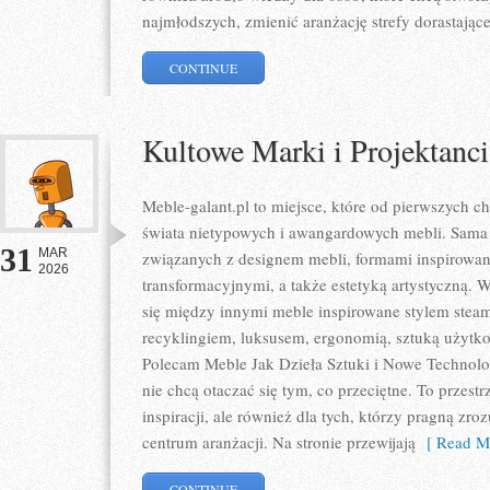
najmłodszych, zmienić aranżację strefy dorastając
CONTINUE
Kultowe Marki i Projektanci
Meble-galant.pl to miejsce, które od pierwszych c
świata nietypowych i awangardowych mebli. Sama s
31
MAR
związanych z designem mebli, formami inspirowan
2026
transformacyjnymi, a także estetyką artystyczną.
się między innymi meble inspirowane stylem stea
recyklingiem, luksusem, ergonomią, sztuką użytko
Polecam Meble Jak Dzieła Sztuki i Nowe Technolog
nie chcą otaczać się tym, co przeciętne. To przest
inspiracji, ale również dla tych, którzy pragną zro
centrum aranżacji. Na stronie przewijają
[ Read Mo
CONTINUE