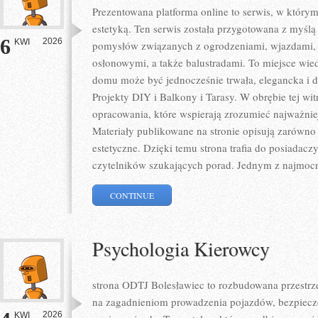
Prezentowana platforma online to serwis, w którym
estetyką. Ten serwis została przygotowana z myślą
6
2026
KWI
pomysłów związanych z ogrodzeniami, wjazdami, 
osłonowymi, a także balustradami. To miejsce wied
domu może być jednocześnie trwała, elegancka i 
Projekty DIY i Balkony i Tarasy. W obrębie tej wi
opracowania, które wspierają zrozumieć najważni
Materiały publikowane na stronie opisują zarówno 
estetyczne. Dzięki temu strona trafia do posiadaczy
czytelników szukających porad. Jednym z najmocn
CONTINUE
Psychologia Kierowcy
strona ODTJ Bolesławiec to rozbudowana przestrzeń
na zagadnieniom prowadzenia pojazdów, bezpiecz
2026
KWI