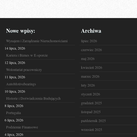
Nowe wpisy:
Archiwa
Wynajem i Zarządzanie Nieruchomościami
lipiec 2026
14 lipca, 2026
czerwiec 2026
Kariera i Biznes w E-sporcie
maj 2026
12 lipca, 2026
kwiecień 2026
Wolontariat pracowniczy
marzec 2026
11 lipca, 2026
AutoMotivebearings
luty 2026
10 lipca, 2026
styczeń 2026
Historie i Doświadczenia Budujących
grudzień 2025
8 lipca, 2026
listopad 2025
Portugalia
6 lipca, 2026
październik 2025
Podziemie Finansowe
wrzesień 2025
4 lipca, 2026