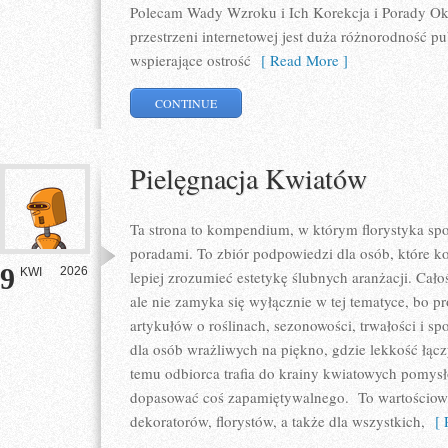
Polecam Wady Wzroku i Ich Korekcja i Porady Okul
przestrzeni internetowej jest duża różnorodność p
wspierające ostrość
[ Read More ]
CONTINUE
Pielęgnacja Kwiatów
Ta strona to kompendium, w którym florystyka spo
poradami. To zbiór podpowiedzi dla osób, które ko
9
2026
KWI
lepiej zrozumieć estetykę ślubnych aranżacji. Cało
ale nie zamyka się wyłącznie w tej tematyce, bo p
artykułów o roślinach, sezonowości, trwałości i 
dla osób wrażliwych na piękno, gdzie lekkość łącz
temu odbiorca trafia do krainy kwiatowych pomys
dopasować coś zapamiętywalnego. To wartościowy 
dekoratorów, florystów, a także dla wszystkich,
[ R