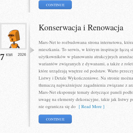
CONTINUE
Konserwacja i Renowacja
Mars-Net to rozbudowana strona internetowa, któr
mieszkania. To serwis, w którym inspiracje łączą s
7
2026
KWI
użytkowników w planowaniu atrakcyjnych aranżacj
wariantów związanych z dywanami, a także z rolet
które urządzają wnętrze od podstaw. Warto przeczyt
Listwy i Detale Wykończeniowe. Na stronie można 
tłumaczą najważniejsze zagadnienia związane z a
Mars-Net eksponuje tematy dotyczące paneli podł
uwagę na elementy dekoracyjne, takie jak listwy 
nie ogranicza się do
[ Read More ]
CONTINUE