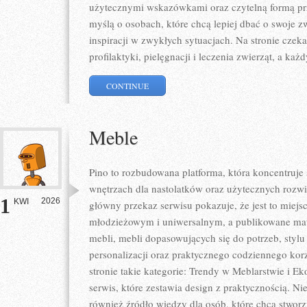
użytecznymi wskazówkami oraz czytelną formą prz
myślą o osobach, które chcą lepiej dbać o swoje 
inspiracji w zwykłych sytuacjach. Na stronie czeka
profilaktyki, pielęgnacji i leczenia zwierząt, a każd
CONTINUE
Meble
Pino to rozbudowana platforma, która koncentruje
wnętrzach dla nastolatków oraz użytecznych rozw
1
2026
KWI
główny przekaz serwisu pokazuje, że jest to mie
młodzieżowym i uniwersalnym, a publikowane mat
mebli, mebli dopasowujących się do potrzeb, styl
personalizacji oraz praktycznego codziennego korz
stronie takie kategorie: Trendy w Meblarstwie i Ek
serwis, które zestawia design z praktycznością. Nie 
również źródło wiedzy dla osób, które chcą stwor