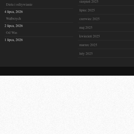
sierpień 2025
Dieta i odżywianie
lipiec 2025
4 lipca, 2026
Wałbrzych
czerwiec 2025
2 lipca, 2026
maj 2025
Od Was
kwiecień 2025
1 lipca, 2026
marzec 2025
luty 2025