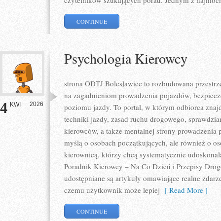
czytelników szukających porad. Jednym z najmocn
CONTINUE
Psychologia Kierowcy
strona ODTJ Bolesławiec to rozbudowana przestrzeń
na zagadnieniom prowadzenia pojazdów, bezpiecz
4
2026
KWI
poziomu jazdy. To portal, w którym odbiorca znaj
techniki jazdy, zasad ruchu drogowego, sprawdzia
kierowców, a także mentalnej strony prowadzenia 
myślą o osobach początkujących, ale również o os
kierownicą, którzy chcą systematycznie udoskonalać
Poradnik Kierowcy – Na Co Dzień i Przepisy Drog
udostępniane są artykuły omawiające realne zdarze
czemu użytkownik może lepiej
[ Read More ]
CONTINUE