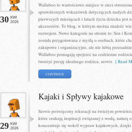
Wallaboo to wartościowe miejsce w sieci stworzone
sprawdzonych wskazówek dotyczących małych dziec
30
KWI
pierwszych miesiącach i latach życia dziecka je
2026
akcesoriów. To blog, w którym można znaleźć wie
rozwojem. Nowe kategorie na stronie to: Sen i Komf
została przygotowana z myślą o osobach, które c
zakupowe i organizacyjne, ale nie lubią przesadn
Wallaboo pomagają spojrzeć na codzienne rodzici
tworzyć presję idealnego rodzica, serwis
[ Read M
CONTINUE
Kajaki i Spływy kajakowe
Serwis poświęcony rekreacji na świeżym powietrzu 
które szukają inspiracji związanej z wodą, naturą
29
KWI
koncentruje się wokół wypraw kajakowych, dzięk
2026