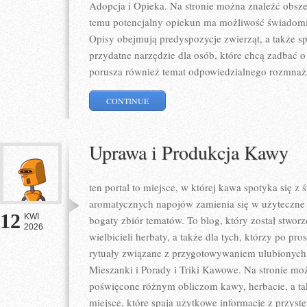
Adopcja i Opieka. Na stronie można znaleźć obszer
temu potencjalny opiekun ma możliwość świadomi
Opisy obejmują predyspozycje zwierząt, a także sp
przydatne narzędzie dla osób, które chcą zadbać o
porusza również temat odpowiedzialnego rozmnaż
CONTINUE
Uprawa i Produkcja Kawy
ten portal to miejsce, w której kawa spotyka się z
aromatycznych napojów zamienia się w użyteczne w
12
KWI
bogaty zbiór tematów. To blog, który został stwor
2026
wielbicieli herbaty, a także dla tych, którzy po pr
rytuały związane z przygotowywaniem ulubionych
Mieszanki i Porady i Triki Kawowe. Na stronie m
poświęcone różnym obliczom kawy, herbacie, a takż
miejsce, które spaja użytkowe informacje z przys