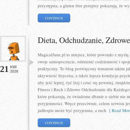
przystępna, a gluten free przepisy pokazują, że wy
CONTINUE
Dieta, Odchudzanie, Zdrow
MagicalJune.pl to miejsce, które powstało z myślą
swoje samopoczucie, odmienić codzienność i spoj
21
KWI
praktyczny. To blog poświęcony tematom takim jak
2026
aktywność fizyczna, a także lepsza kondycja psyc
aby jeść lepiej, żyć lżej i czuć się pewniej, znajdz
Fitness i Ruch i Zdrowe Odchudzanie dla Każdego.
które pokazują, że świadome dbanie o siebie nie m
przyjemności. Wręcz przeciwnie, celem serwisu je
jadłospis może być przyjemna, a ruch
[ Read Mor
CONTINUE