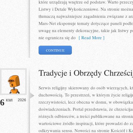
które urządzają wnętrze od podstaw. Warto przeczyt
Listwy i Detale Wykończeniowe. Na stronie można 
tłumaczą najważniejsze zagadnienia związane z a
Mars-Net eksponuje tematy dotyczące paneli podł
uwagę na elementy dekoracyjne, takie jak listwy 
nie ogranicza się do
[ Read More ]
CONTINUE
Tradycje i Obrzędy Chrześci
Serwis religijny skierowany do osób wierzących, k
duchowością. To przestrzeń, w którym życie religij
6
2026
KWI
rzeczywistości, lecz obecna w domu, w obowiązka
doświadczeniach. Portal przedstawia, że chrześcij
różnych odbiorców, a treści publikowane na stron
wartościowe źródło inspiracji, które prowadzi do 
odkrywania sensu. Nowości na stronie Kościół i Koś