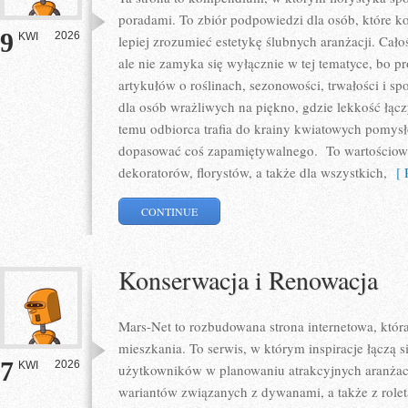
poradami. To zbiór podpowiedzi dla osób, które ko
9
2026
KWI
lepiej zrozumieć estetykę ślubnych aranżacji. Cało
ale nie zamyka się wyłącznie w tej tematyce, bo p
artykułów o roślinach, sezonowości, trwałości i 
dla osób wrażliwych na piękno, gdzie lekkość łącz
temu odbiorca trafia do krainy kwiatowych pomys
dopasować coś zapamiętywalnego. To wartościowy 
dekoratorów, florystów, a także dla wszystkich,
[ R
CONTINUE
Konserwacja i Renowacja
Mars-Net to rozbudowana strona internetowa, któr
mieszkania. To serwis, w którym inspiracje łączą s
7
2026
KWI
użytkowników w planowaniu atrakcyjnych aranżacj
wariantów związanych z dywanami, a także z rolet