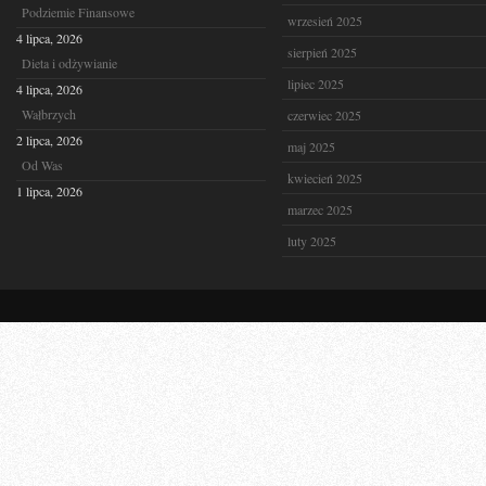
Podziemie Finansowe
wrzesień 2025
4 lipca, 2026
sierpień 2025
Dieta i odżywianie
lipiec 2025
4 lipca, 2026
Wałbrzych
czerwiec 2025
2 lipca, 2026
maj 2025
Od Was
kwiecień 2025
1 lipca, 2026
marzec 2025
luty 2025