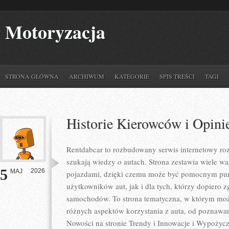
Motoryzacja
STRONA GŁÓWNA
ARCHIWUM
KATEGORIE
SPIS TREŚCI
TAGI
Historie Kierowców i Opini
Rentdabcar to rozbudowany serwis internetowy roz
szukają wiedzy o autach. Strona zestawia wiele 
5
2026
MAJ
pojazdami, dzięki czemu może być pomocnym pu
użytkowników aut, jak i dla tych, którzy dopiero zg
samochodów. To strona tematyczna, w którym mo
różnych aspektów korzystania z auta, od poznawa
Nowości na stronie Trendy i Innowacje i Wypożycza