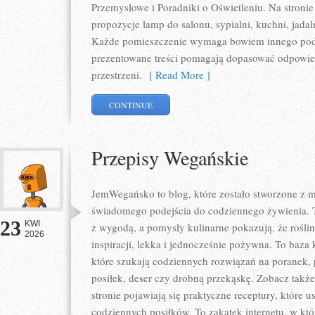
Przemysłowe i Poradniki o Oświetleniu. Na stroni
propozycje lamp do salonu, sypialni, kuchni, jadal
Każde pomieszczenie wymaga bowiem innego podej
prezentowane treści pomagają dopasować odpowie
przestrzeni.
[ Read More ]
CONTINUE
Przepisy Wegańskie
JemWegańsko to blog, które zostało stworzone z mi
świadomego podejścia do codziennego żywienia. To
23
KWI
z wygodą, a pomysły kulinarne pokazują, że rośli
2026
inspiracji, lekka i jednocześnie pożywna. To baz
które szukają codziennych rozwiązań na poranek, 
posiłek, deser czy drobną przekąskę. Zobacz także
stronie pojawiają się praktyczne receptury, które
codziennych posiłków. To zakątek internetu, w któ