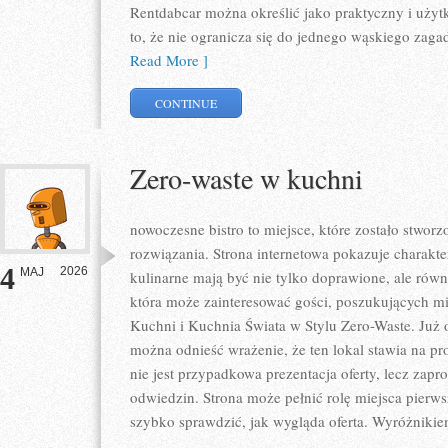
Rentdabcar można określić jako praktyczny i użytk
to, że nie ogranicza się do jednego wąskiego zaga
Read More ]
CONTINUE
Zero-waste w kuchni
nowoczesne bistro to miejsce, które zostało stwo
rozwiązania. Strona internetowa pokazuje charakt
4
2026
MAJ
kulinarne mają być nie tylko doprawione, ale równ
która może zainteresować gości, poszukujących m
Kuchni i Kuchnia Świata w Stylu Zero-Waste. Już 
można odnieść wrażenie, że ten lokal stawia na pr
nie jest przypadkowa prezentacja oferty, lecz zapr
odwiedzin. Strona może pełnić rolę miejsca pierws
szybko sprawdzić, jak wygląda oferta. Wyróżnikie