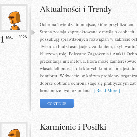
Aktualności i Trendy
Ochrona Twierdza to miejsce, które przybliża tem
Strona została zaprojektowana z myślą o osobach, f
1
2026
MAJ
poszukują sprawdzonych rozwiązań w zakresie oc
Twierdza budzi asocjacje z zaufaniem, czyli warto
kluczową rolę. Polecam: Zagrożenia i Ataki i Oc
prezentacja internetowa, która może zainteresować
właścicieli posesji, dla których kontrola nie jest
komfortu. W świecie, w którym problemy organiza
dobrze dobrana ochrona staje się praktycznym za
firma może być rozumiana
[ Read More ]
CONTINUE
Karmienie i Posiłki