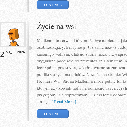
CONTINUE
Życie na wsi
Madlennn to serwis, które może być odbierane jak
osób szukających inspiracji. Już sama nazwa budu
2
2026
MAJ
zapamiętywalnym, dlatego strona może przyciąga
oryginalne podejście do prezentowania tematów. To
lecz spójna przestrzeń, w której ważne są zarówno 
publikowanych materiałów. Nowości na stronie: Wie
i Kultura Wsi. Strona Madlennn może pełnić funk
którym użytkownik trafia na pomocne treści. Jej c
przystępny, ale dopracowany. Dzięki temu odbiorca
stronę,
[ Read More ]
CONTINUE