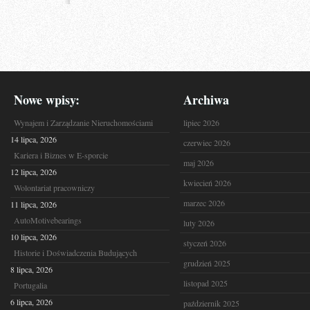
Nowe wpisy:
Archiwa
Wynajem i Zarządzanie Nieruchomościami
lipiec 2026
14 lipca, 2026
czerwiec 2026
Kariera i Biznes w E-sporcie
maj 2026
12 lipca, 2026
kwiecień 2026
Wolontariat pracowniczy
marzec 2026
11 lipca, 2026
AutoMotivebearings
luty 2026
10 lipca, 2026
styczeń 2026
Historie i Doświadczenia Budujących
grudzień 2025
8 lipca, 2026
listopad 2025
Portugalia
6 lipca, 2026
październik 2025