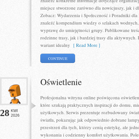
znaleźć konkretne informacje dotyczące organizac
miejsce stworzone zarówno dla nowicjuszy, jak i
Zobacz: Wydarzenia i Społeczność i Poradniki dla
znaleźć kompendium wiedzy o szlakach wodnych,
wyprawę do umiejętności grupy. Publikowane treś
rodzinne trasy, jak i bardziej trasy dla aktywnyc
wariant idealny
[ Read More ]
CONTINUE
Oświetlenie
Profesjonalna witryna online poświęcona oświetlen
które szukają praktycznych inspiracji do domu, mie
28
KWI
użytkowych. Serwis prezentuje rozbudowany świat
2026
światła, pokazując jak odpowiednio dobrane lampy
przestrzeń dla tych, którzy cenią estetykę, ale je
wykonania i codzienny komfort użytkowania. Pole