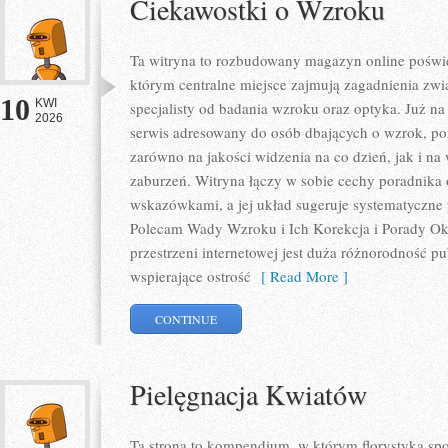
Ciekawostki o Wzroku
Ta witryna to rozbudowany magazyn online poświę
którym centralne miejsce zajmują zagadnienia zwią
10
KWI
specjalisty od badania wzroku oraz optyka. Już na 
2026
serwis adresowany do osób dbających o wzrok, pon
zarówno na jakości widzenia na co dzień, jak i 
zaburzeń. Witryna łączy w sobie cechy poradnika 
wskazówkami, a jej układ sugeruje systematyczne
Polecam Wady Wzroku i Ich Korekcja i Porady Okul
przestrzeni internetowej jest duża różnorodność p
wspierające ostrość
[ Read More ]
CONTINUE
Pielęgnacja Kwiatów
Ta strona to kompendium, w którym florystyka spo