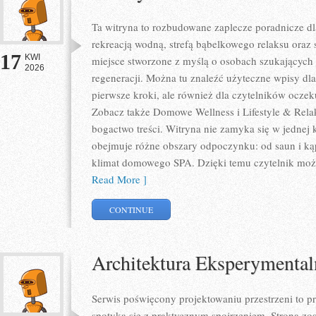
Ta witryna to rozbudowane zaplecze poradnicze dla
rekreacją wodną, strefą bąbelkowego relaksu oraz
17
KWI
miejsce stworzone z myślą o osobach szukających 
2026
regeneracji. Można tu znaleźć użyteczne wpisy d
pierwsze kroki, ale również dla czytelników oczek
Zobacz także Domowe Wellness i Lifestyle & Relak
bogactwo treści. Witryna nie zamyka się w jednej 
obejmuje różne obszary odpoczynku: od saun i kąp
klimat domowego SPA. Dzięki temu czytelnik może
Read More ]
CONTINUE
Architektura Eksperymental
Serwis poświęcony projektowaniu przestrzeni to p
spotyka się z praktycznym spojrzeniem. Strona zos