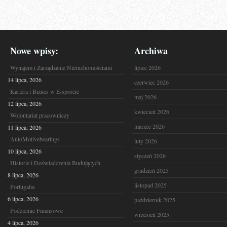
Nowe wpisy:
Archiwa
Wynajem i Zarządzanie Nieruchomościami
lipiec 2026
14 lipca, 2026
czerwiec 2026
Kariera i Biznes w E-sporcie
maj 2026
12 lipca, 2026
kwiecień 2026
Wolontariat pracowniczy
marzec 2026
11 lipca, 2026
AutoMotivebearings
luty 2026
10 lipca, 2026
styczeń 2026
Historie i Doświadczenia Budujących
grudzień 2025
8 lipca, 2026
listopad 2025
Portugalia
6 lipca, 2026
październik 2025
Podziemie Finansowe
wrzesień 2025
4 lipca, 2026