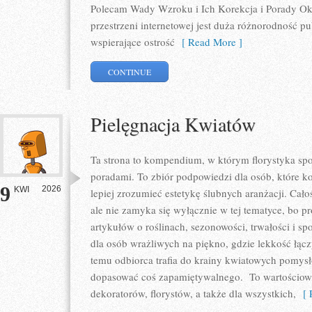
Polecam Wady Wzroku i Ich Korekcja i Porady Okul
przestrzeni internetowej jest duża różnorodność p
wspierające ostrość
[ Read More ]
CONTINUE
Pielęgnacja Kwiatów
Ta strona to kompendium, w którym florystyka spo
poradami. To zbiór podpowiedzi dla osób, które ko
9
2026
KWI
lepiej zrozumieć estetykę ślubnych aranżacji. Cało
ale nie zamyka się wyłącznie w tej tematyce, bo p
artykułów o roślinach, sezonowości, trwałości i 
dla osób wrażliwych na piękno, gdzie lekkość łącz
temu odbiorca trafia do krainy kwiatowych pomys
dopasować coś zapamiętywalnego. To wartościowy 
dekoratorów, florystów, a także dla wszystkich,
[ R