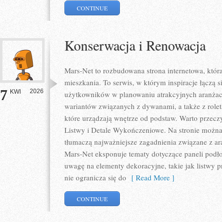
CONTINUE
Konserwacja i Renowacja
Mars-Net to rozbudowana strona internetowa, któr
mieszkania. To serwis, w którym inspiracje łączą s
7
2026
KWI
użytkowników w planowaniu atrakcyjnych aranżacj
wariantów związanych z dywanami, a także z rolet
które urządzają wnętrze od podstaw. Warto przeczyt
Listwy i Detale Wykończeniowe. Na stronie można 
tłumaczą najważniejsze zagadnienia związane z a
Mars-Net eksponuje tematy dotyczące paneli podł
uwagę na elementy dekoracyjne, takie jak listwy 
nie ogranicza się do
[ Read More ]
CONTINUE