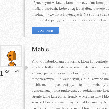
użytecznymi wskazówkami oraz czytelną formą prz
myślą o osobach, które chcą lepiej dbać o swoje 
inspiracji w zwykłych sytuacjach. Na stronie czeka
profilaktyki, pielęgnacji i leczenia zwierząt, a każd
CONTINUE
Meble
Pino to rozbudowana platforma, która koncentruje
wnętrzach dla nastolatków oraz użytecznych rozw
1
2026
KWI
główny przekaz serwisu pokazuje, że jest to mie
młodzieżowym i uniwersalnym, a publikowane mat
mebli, mebli dopasowujących się do potrzeb, styl
personalizacji oraz praktycznego codziennego korz
stronie takie kategorie: Trendy w Meblarstwie i Ek
serwis, które zestawia design z praktycznością. Nie 
również źródło wiedzy dla osób, które chcą stwor