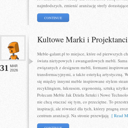
najmłodszych, zmienić aranżację strefy dorastając
CONTINUE
Kultowe Marki i Projektanci
Meble-galant.pl to miejsce, które od pierwszych c
świata nietypowych i awangardowych mebli. Sama s
31
MAR
związanych z designem mebli, formami inspirowan
2026
transformacyjnymi, a także estetyką artystyczną.
się między innymi meble inspirowane stylem stea
recyklingiem, luksusem, ergonomią, sztuką użytko
Polecam Meble Jak Dzieła Sztuki i Nowe Technolog
nie chcą otaczać się tym, co przeciętne. To przest
inspiracji, ale również dla tych, którzy pragną zro
centrum aranżacji. Na stronie przewijają
[ Read Mo
CONTINUE