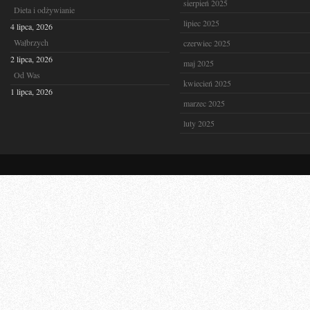
sierpień 2025
Dieta i odżywianie
lipiec 2025
4 lipca, 2026
Wałbrzych
czerwiec 2025
2 lipca, 2026
maj 2025
Od Was
kwiecień 2025
1 lipca, 2026
marzec 2025
luty 2025