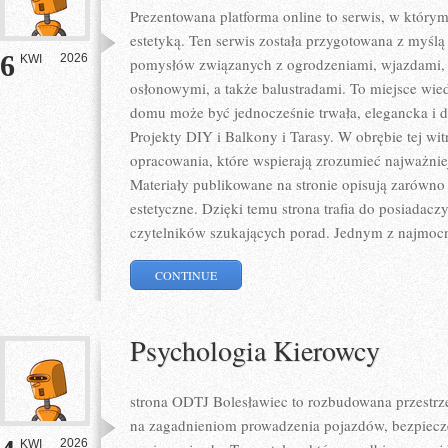
Prezentowana platforma online to serwis, w którym
estetyką. Ten serwis została przygotowana z myślą
6
2026
KWI
pomysłów związanych z ogrodzeniami, wjazdami, 
osłonowymi, a także balustradami. To miejsce wied
domu może być jednocześnie trwała, elegancka i 
Projekty DIY i Balkony i Tarasy. W obrębie tej wi
opracowania, które wspierają zrozumieć najważni
Materiały publikowane na stronie opisują zarówno 
estetyczne. Dzięki temu strona trafia do posiadaczy
czytelników szukających porad. Jednym z najmocn
CONTINUE
Psychologia Kierowcy
strona ODTJ Bolesławiec to rozbudowana przestrzeń
na zagadnieniom prowadzenia pojazdów, bezpiecz
2026
KWI