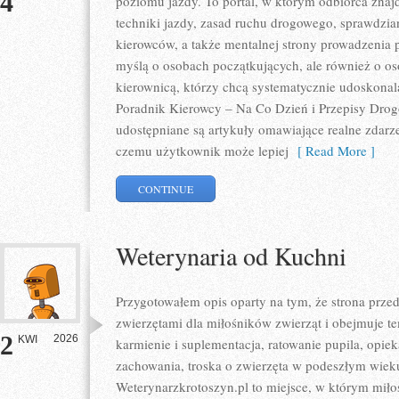
4
poziomu jazdy. To portal, w którym odbiorca znaj
techniki jazdy, zasad ruchu drogowego, sprawdzia
kierowców, a także mentalnej strony prowadzenia 
myślą o osobach początkujących, ale również o os
kierownicą, którzy chcą systematycznie udoskonalać
Poradnik Kierowcy – Na Co Dzień i Przepisy Drog
udostępniane są artykuły omawiające realne zdarze
czemu użytkownik może lepiej
[ Read More ]
CONTINUE
Weterynaria od Kuchni
Przygotowałem opis oparty na tym, że strona przed
zwierzętami dla miłośników zwierząt i obejmuje tema
2
2026
KWI
karmienie i suplementacja, ratowanie pupila, opie
zachowania, troska o zwierzęta w podeszłym wiek
Weterynarzkrotoszyn.pl to miejsce, w którym miłoś