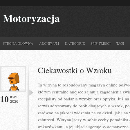
Motoryzacja
STRONA GŁÓWNA
ARCHIWUM
KATEGORIE
SPIS TREŚCI
TAGI
Ciekawostki o Wzroku
Ta witryna to rozbudowany magazyn online poświę
którym centralne miejsce zajmują zagadnienia zwią
10
KWI
specjalisty od badania wzroku oraz optyka. Już na 
2026
serwis adresowany do osób dbających o wzrok, pon
zarówno na jakości widzenia na co dzień, jak i 
zaburzeń. Witryna łączy w sobie cechy poradnika 
wskazówkami, a jej układ sugeruje systematyczne