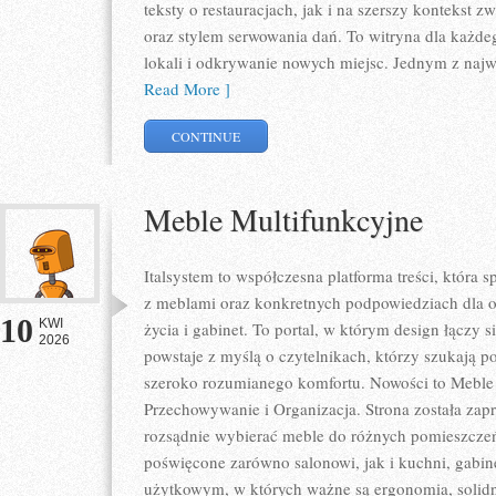
teksty o restauracjach, jak i na szerszy kontekst 
oraz stylem serwowania dań. To witryna dla każdeg
lokali i odkrywanie nowych miejsc. Jednym z najwa
Read More ]
CONTINUE
Meble Multifunkcyjne
Italsystem to współczesna platforma treści, która s
z meblami oraz konkretnych podpowiedziach dla o
10
KWI
życia i gabinet. To portal, w którym design łączy s
2026
powstaje z myślą o czytelnikach, którzy szukają p
szeroko rozumianego komfortu. Nowości to Meble 
Przechowywanie i Organizacja. Strona została zapr
rozsądnie wybierać meble do różnych pomieszczeń
poświęcone zarówno salonowi, jak i kuchni, gabin
użytkowym, w których ważne są ergonomia, solidno