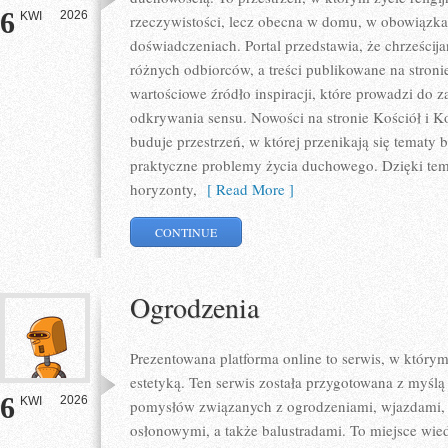
6
2026
KWI
rzeczywistości, lecz obecna w domu, w obowiązka
doświadczeniach. Portal przedstawia, że chrześcij
różnych odbiorców, a treści publikowane na stron
wartościowe źródło inspiracji, które prowadzi do 
odkrywania sensu. Nowości na stronie Kościół i Koś
buduje przestrzeń, w której przenikają się tematy b
praktyczne problemy życia duchowego. Dzięki tem
horyzonty,
[ Read More ]
CONTINUE
Ogrodzenia
Prezentowana platforma online to serwis, w którym
estetyką. Ten serwis została przygotowana z myślą
6
2026
KWI
pomysłów związanych z ogrodzeniami, wjazdami, 
osłonowymi, a także balustradami. To miejsce wied