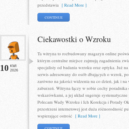
przedstawia
[ Read More ]
CONTINUE
Ciekawostki o Wzroku
Ta witryna to rozbudowany magazyn online poświę
którym centralne miejsce zajmują zagadnienia zwią
10
KWI
specjalisty od badania wzroku oraz optyka. Już na 
2026
serwis adresowany do osób dbających o wzrok, pon
zarówno na jakości widzenia na co dzień, jak i 
zaburzeń. Witryna łączy w sobie cechy poradnika 
wskazówkami, a jej układ sugeruje systematyczne
Polecam Wady Wzroku i Ich Korekcja i Porady Okul
przestrzeni internetowej jest duża różnorodność p
wspierające ostrość
[ Read More ]
CONTINUE