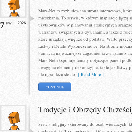
Mars-Net to rozbudowana strona internetowa, któr
mieszkania. To serwis, w którym inspiracje łączą s
7
2026
KWI
użytkowników w planowaniu atrakcyjnych aranżacj
wariantów związanych z dywanami, a także z rolet
które urządzają wnętrze od podstaw. Warto przeczyt
Listwy i Detale Wykończeniowe. Na stronie można 
tłumaczą najważniejsze zagadnienia związane z a
Mars-Net eksponuje tematy dotyczące paneli podł
uwagę na elementy dekoracyjne, takie jak listwy 
nie ogranicza się do
[ Read More ]
CONTINUE
Tradycje i Obrzędy Chrześci
Serwis religijny skierowany do osób wierzących, k
duchowością. To przestrzeń, w którym życie religij