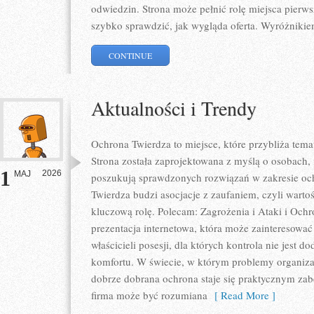
odwiedzin. Strona może pełnić rolę miejsca pierws
szybko sprawdzić, jak wygląda oferta. Wyróżnikie
CONTINUE
Aktualności i Trendy
Ochrona Twierdza to miejsce, które przybliża tem
Strona została zaprojektowana z myślą o osobach, f
1
2026
MAJ
poszukują sprawdzonych rozwiązań w zakresie oc
Twierdza budzi asocjacje z zaufaniem, czyli warto
kluczową rolę. Polecam: Zagrożenia i Ataki i Oc
prezentacja internetowa, która może zainteresować
właścicieli posesji, dla których kontrola nie jest
komfortu. W świecie, w którym problemy organiza
dobrze dobrana ochrona staje się praktycznym za
firma może być rozumiana
[ Read More ]