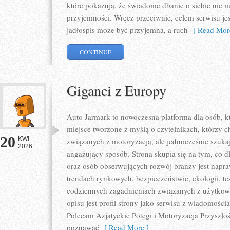
które pokazują, że świadome dbanie o siebie nie m
przyjemności. Wręcz przeciwnie, celem serwisu je
jadłospis może być przyjemna, a ruch
[ Read Mor
CONTINUE
Giganci z Europy
Auto Jarmark to nowoczesna platforma dla osób, k
miejsce tworzone z myślą o czytelnikach, którzy 
20
KWI
związanych z motoryzacją, ale jednocześnie szuka
2026
angażujący sposób. Strona skupia się na tym, co d
oraz osób obserwujących rozwój branży jest napr
trendach rynkowych, bezpieczeństwie, ekologii, t
codziennych zagadnieniach związanych z użytkowa
opisu jest profil strony jako serwisu z wiadomości
Polecam Azjatyckie Potęgi i Motoryzacja Przyszłośc
poznawać
[ Read More ]