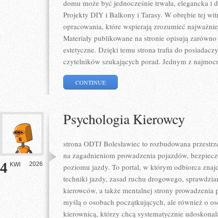
domu może być jednocześnie trwała, elegancka i 
Projekty DIY i Balkony i Tarasy. W obrębie tej wi
opracowania, które wspierają zrozumieć najważni
Materiały publikowane na stronie opisują zarówno 
estetyczne. Dzięki temu strona trafia do posiadaczy
czytelników szukających porad. Jednym z najmocn
CONTINUE
Psychologia Kierowcy
strona ODTJ Bolesławiec to rozbudowana przestrzeń
na zagadnieniom prowadzenia pojazdów, bezpiecz
4
2026
KWI
poziomu jazdy. To portal, w którym odbiorca znaj
techniki jazdy, zasad ruchu drogowego, sprawdzia
kierowców, a także mentalnej strony prowadzenia 
myślą o osobach początkujących, ale również o os
kierownicą, którzy chcą systematycznie udoskonalać