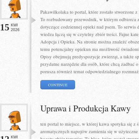
Pakawilkolaka to portal, które zostało stworzone 
To rozbudowany przewodnik, w którym odbiorca zn
15
KWI
dotyczące codziennej opieki nad psem. To serwis
2026
wiedza łączą się w czytelny zbiór treści. Fajne kate
Adopcja i Opieka. Na stronie można znaleźć obszer
temu potencjalny opiekun ma możliwość świadomi
Opisy obejmują predyspozycje zwierząt, a także sp
przydatne narzędzie dla osób, które chcą zadbać o
porusza również temat odpowiedzialnego rozmnaż
CONTINUE
Uprawa i Produkcja Kawy
ten portal to miejsce, w której kawa spotyka się z
aromatycznych napojów zamienia się w użyteczne w
KWI
bogaty zbiór tematów. To blog, który został stwor