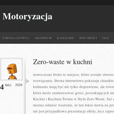
Motoryzacja
STRONA GŁÓWNA
ARCHIWUM
KATEGORIE
SPIS TREŚCI
TAGI
Zero-waste w kuchni
nowoczesne bistro to miejsce, które zostało stwo
rozwiązania. Strona internetowa pokazuje charakt
4
2026
MAJ
kulinarne mają być nie tylko doprawione, ale równ
która może zainteresować gości, poszukujących m
Kuchni i Kuchnia Świata w Stylu Zero-Waste. Już 
można odnieść wrażenie, że ten lokal stawia na pr
nie jest przypadkowa prezentacja oferty, lecz zapr