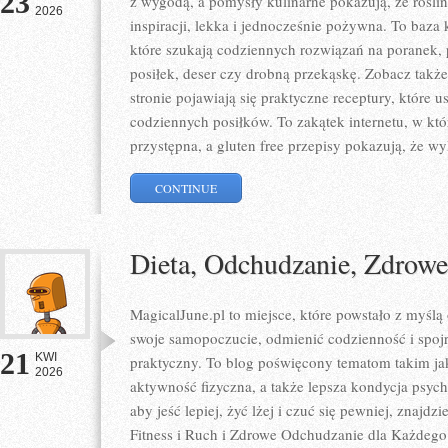
23
z wygodą, a pomysły kulinarne pokazują, że rośli
2026
inspiracji, lekka i jednocześnie pożywna. To baz
które szukają codziennych rozwiązań na poranek, 
posiłek, deser czy drobną przekąskę. Zobacz także
stronie pojawiają się praktyczne receptury, które
codziennych posiłków. To zakątek internetu, w któ
przystępna, a gluten free przepisy pokazują, że wy
CONTINUE
Dieta, Odchudzanie, Zdrow
MagicalJune.pl to miejsce, które powstało z myślą
swoje samopoczucie, odmienić codzienność i spoj
21
KWI
praktyczny. To blog poświęcony tematom takim jak
2026
aktywność fizyczna, a także lepsza kondycja psyc
aby jeść lepiej, żyć lżej i czuć się pewniej, znajdz
Fitness i Ruch i Zdrowe Odchudzanie dla Każdego.