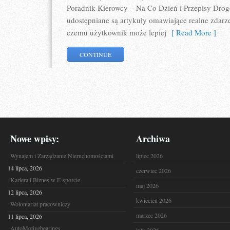
Poradnik Kierowcy – Na Co Dzień i Przepisy Drog
udostępniane są artykuły omawiające realne zdarze
czemu użytkownik może lepiej
[ Read More ]
CONTINUE
Nowe wpisy:
Archiwa
Wynajem i Zarządzanie Nieruchomościami
lipiec 2026
14 lipca, 2026
czerwiec 2026
Kariera i Biznes w E-sporcie
maj 2026
12 lipca, 2026
kwiecień 2026
Wolontariat pracowniczy
marzec 2026
11 lipca, 2026
AutoMotivebearings