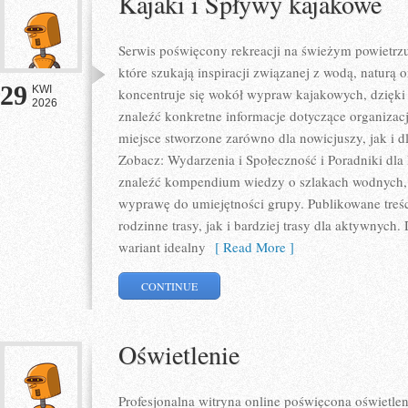
Kajaki i Spływy kajakowe
Serwis poświęcony rekreacji na świeżym powietrzu 
które szukają inspiracji związanej z wodą, naturą
29
KWI
koncentruje się wokół wypraw kajakowych, dzięk
2026
znaleźć konkretne informacje dotyczące organizac
miejsce stworzone zarówno dla nowicjuszy, jak i
Zobacz: Wydarzenia i Społeczność i Poradniki dla
znaleźć kompendium wiedzy o szlakach wodnych,
wyprawę do umiejętności grupy. Publikowane treś
rodzinne trasy, jak i bardziej trasy dla aktywnyc
wariant idealny
[ Read More ]
CONTINUE
Oświetlenie
Profesjonalna witryna online poświęcona oświetlen