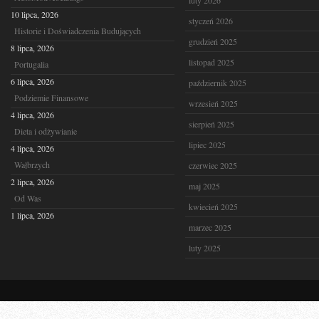
luty 2026
10 lipca, 2026
styczeń 2026
Historie i Doświadczenia Budujących
grudzień 2025
8 lipca, 2026
listopad 2025
Portugalia
6 lipca, 2026
październik 2025
Podziemie Finansowe
wrzesień 2025
4 lipca, 2026
sierpień 2025
Dieta i odżywianie
lipiec 2025
4 lipca, 2026
Wałbrzych
czerwiec 2025
2 lipca, 2026
maj 2025
Od Was
kwiecień 2025
1 lipca, 2026
marzec 2025
luty 2025