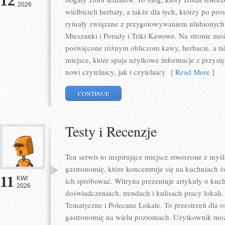
12
2026
wielbicieli herbaty, a także dla tych, którzy po pr
rytuały związane z przygotowywaniem ulubionych
Mieszanki i Porady i Triki Kawowe. Na stronie m
poświęcone różnym obliczom kawy, herbacie, a takż
miejsce, które spaja użytkowe informacje z przys
nowi czytelnicy, jak i czytelnicy
[ Read More ]
CONTINUE
Testy i Recenzje
Ten serwis to inspirujące miejsce stworzone z my
gastronomię, które koncentruje się na kuchniach ś
11
KWI
ich spróbować. Witryna prezentuje artykuły o kuch
2026
doświadczeniach, trendach i kulisach pracy lokali
Tematyczne i Polecane Lokale. To przestrzeń dla 
gastronomię na wielu poziomach. Użytkownik może