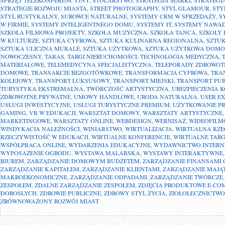
SPRZĘT TELEKONFERENCYJNY
,
STOLARSTWO
,
STRATEGIA MARKI
,
STRATEGI
STRATEGIE ROZWOJU MIASTA
,
STREET PHOTOGRAPHY
,
STYL GLAMOUR
,
STY
STYL RUSTYKALNY
,
SUROWCE NATURALNE
,
SYSTEMY CRM W SPRZEDAŻY
,
S
W FIRMIE
,
SYSTEMY INTELIGENTNEGO DOMU
,
SYSTEMY IT
,
SYSTEMY NAWAD
SZKOŁA FILMOWA PROJEKTY
,
SZKOŁA MUZYCZNA
,
SZKOŁA TAŃCA
,
SZKOŁY 
W KULTURZE
,
SZTUKA CYFROWA
,
SZTUKA KULINARNA REGIONALNA
,
SZTUK
SZTUKA ULICZNA MURALE
,
SZTUKA UŻYTKOWA
,
SZTUKA UŻYTKOWA DOM
NOWOCZESNY
,
TARAS
,
TARGI NIERUCHOMOŚCI
,
TECHNOLOGIA MEDYCZNA
,
MATERIAŁOWE
,
TELEMEDYCYNA SPECJALISTYCZNA
,
TELEPORADY ZDROWOT
DOMOWE
,
TRANSAKCJE BEZGOTÓWKOWE
,
TRANSFORMACJA CYFROWA
,
TRA
KOLEJOWY
,
TRANSPORT LUKSUSOWY
,
TRANSPORT MIEJSKI
,
TRANSPORT PU
TURYSTYKA EKSTREMALNA
,
TWÓRCZOŚĆ ARTYSTYCZNA
,
UBEZPIECZENIA 
ZDROWOTNE PRYWATNE
,
UMOWY HANDLOWE
,
URODA NATURALNA
,
USER E
USŁUGI INWESTYCYJNE
,
USŁUGI TURYSTYCZNE PREMIUM
,
UŻYTKOWANIE P
GAMING
,
VR W EDUKACJI
,
WARSZTAT DOMOWY
,
WARSZTATY ARTYSTYCZNE
MARKETINGOWE
,
WARSZTATY ONLINE
,
WEBDESIGN
,
WERNISAŻ
,
WIDEOFILM
WINDYKACJA NALEŻNOŚCI
,
WINIARSTWO
,
WIRTUALIZACJA
,
WIRTUALNA RZE
RZECZYWISTOŚĆ W EDUKACJI
,
WIRTUALNE KONFERENCJE
,
WIRTUALNE TARG
WSPÓŁPRACA ONLINE
,
WYDARZENIA EDUKACYJNE
,
WYDAWNICTWO INTERN
WYPOSAŻENIE OGRODU
,
WYSTAWA MALARSKA
,
WYSTAWY INTERAKTYWNE
BIUREM
,
ZARZĄDZANIE DOMOWYM BUDŻETEM
,
ZARZĄDZANIE FINANSAMI 
ZARZĄDZANIE KAPITAŁEM
,
ZARZĄDZANIE KLIENTAMI
,
ZARZĄDZANIE MAJĄ
MAKROEKONOMICZNE
,
ZARZĄDZANIE ODPADAMI
,
ZARZĄDZANIE TWÓRCZE
ZESPOŁEM
,
ZDALNE ZARZĄDZANIE ZESPOŁEM
,
ZDJĘCIA PRODUKTOWE E-CO
DOROSŁYCH
,
ZDROWIE PUBLICZNE
,
ZDROWY STYL ŻYCIA
,
ZIOŁOLECZNICTWO
ZRÓWNOWAŻONY ROZWÓJ MIAST