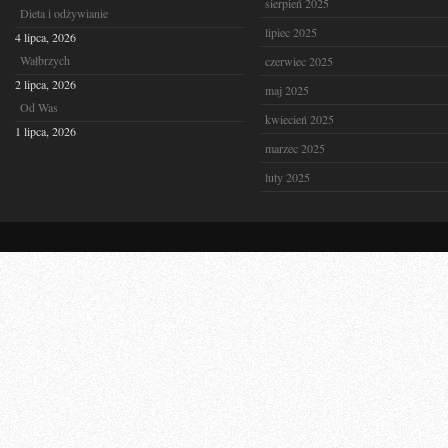
sierpień 2025
Dieta i odżywianie
lipiec 2025
4 lipca, 2026
Wałbrzych
czerwiec 2025
2 lipca, 2026
maj 2025
Od Was
kwiecień 2025
1 lipca, 2026
marzec 2025
luty 2025