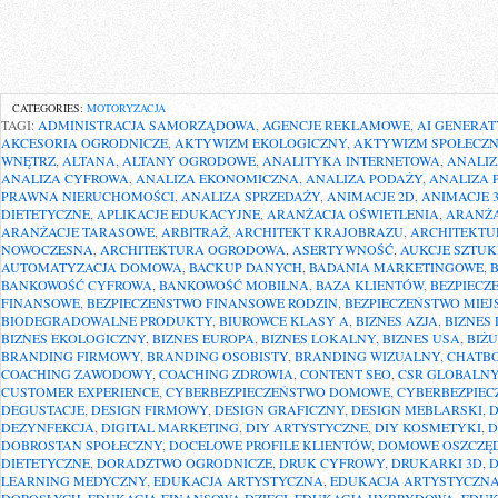
CATEGORIES:
MOTORYZACJA
TAGI:
ADMINISTRACJA SAMORZĄDOWA
,
AGENCJE REKLAMOWE
,
AI GENERA
AKCESORIA OGRODNICZE
,
AKTYWIZM EKOLOGICZNY
,
AKTYWIZM SPOŁECZ
WNĘTRZ
,
ALTANA
,
ALTANY OGRODOWE
,
ANALITYKA INTERNETOWA
,
ANALIZ
ANALIZA CYFROWA
,
ANALIZA EKONOMICZNA
,
ANALIZA PODAŻY
,
ANALIZA 
PRAWNA NIERUCHOMOŚCI
,
ANALIZA SPRZEDAŻY
,
ANIMACJE 2D
,
ANIMACJE 
DIETETYCZNE
,
APLIKACJE EDUKACYJNE
,
ARANŻACJA OŚWIETLENIA
,
ARANŻA
ARANŻACJE TARASOWE
,
ARBITRAŻ
,
ARCHITEKT KRAJOBRAZU
,
ARCHITEKTU
NOWOCZESNA
,
ARCHITEKTURA OGRODOWA
,
ASERTYWNOŚĆ
,
AUKCJE SZTUK
AUTOMATYZACJA DOMOWA
,
BACKUP DANYCH
,
BADANIA MARKETINGOWE
,
B
BANKOWOŚĆ CYFROWA
,
BANKOWOŚĆ MOBILNA
,
BAZA KLIENTÓW
,
BEZPIEC
FINANSOWE
,
BEZPIECZEŃSTWO FINANSOWE RODZIN
,
BEZPIECZEŃSTWO MIEJ
BIODEGRADOWALNE PRODUKTY
,
BIUROWCE KLASY A
,
BIZNES AZJA
,
BIZNES
BIZNES EKOLOGICZNY
,
BIZNES EUROPA
,
BIZNES LOKALNY
,
BIZNES USA
,
BIŻ
BRANDING FIRMOWY
,
BRANDING OSOBISTY
,
BRANDING WIZUALNY
,
CHATB
COACHING ZAWODOWY
,
COACHING ZDROWIA
,
CONTENT SEO
,
CSR GLOBALN
CUSTOMER EXPERIENCE
,
CYBERBEZPIECZEŃSTWO DOMOWE
,
CYBERBEZPIEC
DEGUSTACJE
,
DESIGN FIRMOWY
,
DESIGN GRAFICZNY
,
DESIGN MEBLARSKI
,
D
DEZYNFEKCJA
,
DIGITAL MARKETING
,
DIY ARTYSTYCZNE
,
DIY KOSMETYKI
,
D
DOBROSTAN SPOŁECZNY
,
DOCELOWE PROFILE KLIENTÓW
,
DOMOWE OSZCZĘ
DIETETYCZNE
,
DORADZTWO OGRODNICZE
,
DRUK CYFROWY
,
DRUKARKI 3D
,
LEARNING MEDYCZNY
,
EDUKACJA ARTYSTYCZNA
,
EDUKACJA ARTYSTYCZNA