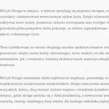
M-Loft Design to miejsce, w którym spotykają się pasjonaci designu, os
czytelnicy zainteresowani nowoczesnym stylem życia. Dzięki różnoro
odkrywać nowe trendy, poznawać ciekawe rozwiązania oraz rozwijać wł
przestrzeń pełna pomysłów, która pokazuje, że dobrze zaprojektowan
jakość codziennego życia.
Treści publikowane na stronie obejmują szerokie spektrum tematów zw
przestrzeni, dzięki czemu każdy odwiedzający może znaleźć coś dla si
minimalizm, jak i zwolennicy bardziej ekskluzywnych aranżacji odnajdą
inspiracje.
M-Loft Design nieustannie śledzi najświeższe inspiracje, prezentując 
współczesnym oczekiwaniom użytkowników. Dzięki temu portal stanow
wszystkich, którzy chcą tworzyć stylowe wnętrza i świadomie kształtow
miejsce, gdzie design spotyka się z funkcjonalnością, a nowoczesne p
estetyką, tworząc inspirującą bazę wiedzy dla każdego miłośnika piękn