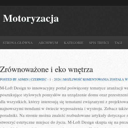
Motoryzacja
STRONA GŁÓWNA
ARCHIWUM
KATEGORIE
SPIS TREŚCI
TAGI
Zrównoważone i eko wnętrza
ZRÓWNOWA
POSTED BY ADMIN | CZERWIEC - 1 - 2026 |
MOŻLIWOŚĆ KOMENTOWANIA
ZOSTAŁA 
I
M-Loft Design to innowacyjny portal poświęcony tematyce aranżacji wn
EKO
WNĘTRZA
poszukujące stylowych pomysłów na urządzenie domu oraz przestrzeni i
dla wszystkich, którzy interesują się tematami związanymi z projekto
najnowszymi trendami w świecie wyposażenia i wystroju. Zobacz takż
poradniki. Na stronie można znaleźć rozbudowane artykuły dotyczące 
stworzyć estetyczne miejsce do życia. M-Loft Design skupia się na pre