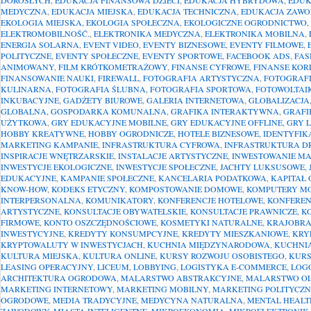
DOROSŁYCH
,
EDUKACJA FINANSOWA DZIECI
,
EDUKACJA HYBRYDOWA
,
EDUK
MEDYCZNA
,
EDUKACJA MIEJSKA
,
EDUKACJA TECHNICZNA
,
EDUKACJA ZAW
EKOLOGIA MIEJSKA
,
EKOLOGIA SPOŁECZNA
,
EKOLOGICZNE OGRODNICTWO
,
ELEKTROMOBILNOŚĆ.
,
ELEKTRONIKA MEDYCZNA
,
ELEKTRONIKA MOBILNA
,
ENERGIA SOLARNA
,
EVENT VIDEO
,
EVENTY BIZNESOWE
,
EVENTY FILMOWE
,
POLITYCZNE
,
EVENTY SPOŁECZNE
,
EVENTY SPORTOWE
,
FACEBOOK ADS
,
FAS
ANIMOWANY
,
FILM KRÓTKOMETRAŻOWY
,
FINANSE CYFROWE
,
FINANSE KOR
FINANSOWANIE NAUKI
,
FIREWALL
,
FOTOGRAFIA ARTYSTYCZNA
,
FOTOGRAFI
KULINARNA
,
FOTOGRAFIA ŚLUBNA
,
FOTOGRAFIA SPORTOWA
,
FOTOWOLTAI
INKUBACYJNE
,
GADŻETY BIUROWE
,
GALERIA INTERNETOWA
,
GLOBALIZACJA
GLOBALNA
,
GOSPODARKA KOMUNALNA
,
GRAFIKA INTERAKTYWNA
,
GRAFI
UŻYTKOWA
,
GRY EDUKACYJNE MOBILNE
,
GRY EDUKACYJNE OFFLINE
,
GRY 
HOBBY KREATYWNE
,
HOBBY OGRODNICZE
,
HOTELE BIZNESOWE
,
IDENTYFIK
MARKETING KAMPANIE
,
INFRASTRUKTURA CYFROWA
,
INFRASTRUKTURA 
INSPIRACJE WNĘTRZARSKIE
,
INSTALACJE ARTYSTYCZNE
,
INWESTOWANIE M
INWESTYCJE EKOLOGICZNE
,
INWESTYCJE SPOŁECZNE
,
JACHTY LUKSUSOWE
,
EDUKACYJNE
,
KAMPANIE SPOŁECZNE
,
KANCELARIA PODATKOWA
,
KAPITAŁ
KNOW-HOW
,
KODEKS ETYCZNY
,
KOMPOSTOWANIE DOMOWE
,
KOMPUTERY M
INTERPERSONALNA
,
KOMUNIKATORY
,
KONFERENCJE HOTELOWE
,
KONFEREN
ARTYSTYCZNE
,
KONSULTACJE OBYWATELSKIE
,
KONSULTACJE PRAWNICZE
,
K
FIRMOWE
,
KONTO OSZCZĘDNOŚCIOWE
,
KOSMETYKI NATURALNE
,
KRAJOBRA
INWESTYCYJNE
,
KREDYTY KONSUMPCYJNE
,
KREDYTY MIESZKANIOWE
,
KRY
KRYPTOWALUTY W INWESTYCJACH
,
KUCHNIA MIĘDZYNARODOWA
,
KUCHNI
KULTURA MIEJSKA
,
KULTURA ONLINE
,
KURSY ROZWOJU OSOBISTEGO
,
KURS
LEASING OPERACYJNY
,
LICEUM
,
LOBBYING
,
LOGISTYKA E-COMMERCE
,
LOG
ARCHITEKTURA OGRODOWA
,
MALARSTWO ABSTRAKCYJNE
,
MALARSTWO OL
MARKETING INTERNETOWY
,
MARKETING MOBILNY
,
MARKETING POLITYCZ
OGRODOWE
,
MEDIA TRADYCYJNE
,
MEDYCYNA NATURALNA
,
MENTAL HEALT