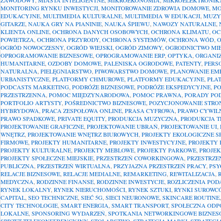
ZAWODOWY
,
MIASTA INTELIGENTNE
,
MIKROEKONOMIA
,
MIKROELEKTRONIK
MONITORING RYNKU INWESTYCJI
,
MONITOROWANIE ZDROWIA DOMOWE
,
MO
EDUKACYJNE
,
MULTIMEDIA KULTURALNE
,
MULTIMEDIA W EDUKACJI
,
MUZY
GITARZE
,
NAUKA GRY NA PIANINIE
,
NAUKA ŚPIEWU
,
NAWOZY NATURALNE
,
KLIENTA ONLINE
,
OCHRONA DANYCH OSOBOWYCH
,
OCHRONA KLIMATU
,
OC
POWIETRZA
,
OCHRONA PRZYRODY
,
OCHRONA SYSTEMÓW
,
OCHRONA WÓD
,
O
OGRÓD NOWOCZESNY
,
OGRÓD WIEJSKI
,
OGRÓD ZIMOWY
,
OGRODNICTWO MIE
OPROGRAMOWANIE BIZNESOWE
,
OPROGRAMOWANIE ERP
,
OPTYKA
,
ORGANIZ
HUMANITARNE
,
OZDOBY DOMOWE
,
PALENISKA OGRODOWE
,
PATENTY
,
PERS
NATURALNA
,
PIELĘGNIARSTWO
,
PIWOWARSTWO DOMOWE
,
PLANOWANIE EM
URBANISTYCZNE
,
PLATFORMY CHMUROWE
,
PLATFORMY EDUKACYJNE
,
PŁA
PODCASTS MARKETING
,
PODRÓŻE BIZNESOWE
,
PODRÓŻE EKSPEDYCYJNE
,
P
PRZESTRZENNA
,
POMOC MIĘDZYNARODOWA
,
POMOC PRAWNA
,
PORADY PO
PORTFOLIO ARTYSTY
,
POŚREDNICTWO BIZNESOWE
,
POZYCJONOWANIE STRO
HYBRYDOWA
,
PRACA ZESPOŁOWA ONLINE
,
PRASA CYFROWA
,
PRAWO CYWIL
PRAWO SPADKOWE
,
PRIVATE EQUITY
,
PRODUKCJA MUZYCZNA
,
PRODUKCJA T
PROJEKTOWANIE GRAFICZNE
,
PROJEKTOWANIE UBRAŃ
,
PROJEKTOWANIE UI
,
WNĘTRZ
,
PROJEKTOWANIE WNĘTRZ BIUROWYCH
,
PROJEKTY EKOLOGICZNE S
FIRMOWE
,
PROJEKTY HUMANITARNE
,
PROJEKTY INWESTYCYJNE
,
PROJEKTY
PROJEKTY KULTURALNE
,
PROJEKTY MEBLOWE
,
PROJEKTY PARKOWE
,
PROJE
PROJEKTY SPOŁECZNE MIEJSKIE
,
PRZESTRZEŃ COWORKINGOWA
,
PRZESTRZ
PUBLICZNA
,
PRZESTRZEŃ WIRTUALNA
,
PRZYJAZNA PRZESTRZEŃ PRACY
,
PSY
RELACJE BIZNESOWE
,
RELACJE MEDIALNE
,
REMARKETING
,
REWITALIZACJA
,
MEDYCZNA
,
RODZINNE FINANSE
,
RODZINNE INWESTYCJE
,
ROZLICZENIA PO
RYNEK LOKALNY
,
RYNEK NIERUCHOMOŚCI
,
RYNEK SZTUKI
,
RYNKI SUROWC
CAPITAL
,
SEO TECHNICZNE
,
SIEĆ 5G
,
SIECI NEURONOWE
,
SKINCARE ROUTINE
CITY TECHNOLOGIE
,
SMART ENERGIA
,
SMART TRANSPORT
,
SPOŁECZNA ODP
LOKALNE
,
SPONSORING WYDARZEŃ
,
SPOTKANIA NETWORKINGOWE BIZNES