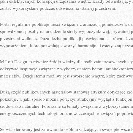
jak i eklektycznych koncepcji urządzania wnętrz. Każdy odwiedzający zn
zostać wykorzystane podczas odświeżania własnej przestrzeni.
Portal regularnie publikuje treści związane z aranżacją pomieszczeń, 
sprawdzone sposoby na urządzenie strefy wypoczynkowej, prywatnej pr
przestrzeni wellness. Duża liczba publikacji poświęcona jest również
wyposażeniem, które pozwalają stworzyć harmonijną i estetyczną przest
M-Loft Design to również źródło wiedzy dla osób zainteresowanych st
odkrywać inspiracje związane z wykorzystaniem betonu architektonicz
materiałów. Dzięki temu możliwe jest stworzenie wnętrz, które zachwy
Dużą część publikowanych materiałów stanowią artykuły dotyczące zr
pokazuje, w jaki sposób można połączyć atrakcyjny wygląd z funkcjona
środowisko naturalne. Poruszane są tematy związane z wykorzystanie
energooszczędnych technologii oraz nowoczesnych rozwiązań poprawia
Serwis kierowany jest zarówno do osób urządzających swoje pierwsze lo