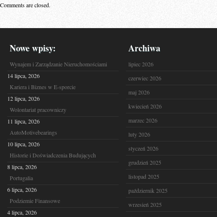
Comments are closed.
Nowe wpisy:
Archiwa
Wynajem i Zarządzanie Nieruchomościami
lipiec 2026
14 lipca, 2026
czerwiec 2026
Kariera i Biznes w E-sporcie
maj 2026
12 lipca, 2026
kwiecień 2026
Wolontariat pracowniczy
marzec 2026
11 lipca, 2026
AutoMotivebearings
luty 2026
10 lipca, 2026
styczeń 2026
Historie i Doświadczenia Budujących
grudzień 2025
8 lipca, 2026
listopad 2025
Portugalia
6 lipca, 2026
październik 2025
Podziemie Finansowe
wrzesień 2025
4 lipca, 2026