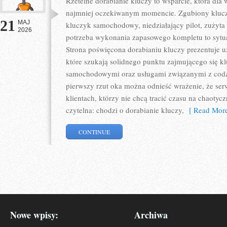
Rzetelne dorabianie kluczy to wsparcie, która dla
najmniej oczekiwanym momencie. Zgubiony klucz
21
MAJ
kluczyk samochodowy, niedziałający pilot, zużyt
2026
potrzeba wykonania zapasowego kompletu to sytuac
Strona poświęcona dorabianiu kluczy prezentuje u
które szukają solidnego punktu zajmującego się 
samochodowymi oraz usługami związanymi z cod
pierwszy rzut oka można odnieść wrażenie, że ser
klientach, którzy nie chcą tracić czasu na chaotyc
czytelna: chodzi o dorabianie kluczy,
[ Read More
CONTINUE
Nowe wpisy:
Archiwa