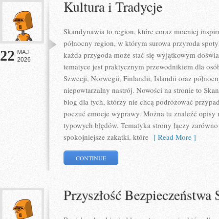
Kultura i Tradycje
Skandynawia to region, które coraz mocniej inspir
północny region, w którym surowa przyroda spoty
22
MAJ
każda przygoda może stać się wyjątkowym doświa
2026
tematyce jest praktycznym przewodnikiem dla osób,
Szwecji, Norwegii, Finlandii, Islandii oraz północ
niepowtarzalny nastrój. Nowości na stronie to Sk
blog dla tych, którzy nie chcą podróżować przypa
poczuć emocje wyprawy. Można tu znaleźć opisy m
typowych błędów. Tematyka strony łączy zarówno p
spokojniejsze zakątki, które
[ Read More ]
CONTINUE
Przyszłość Bezpieczeństw