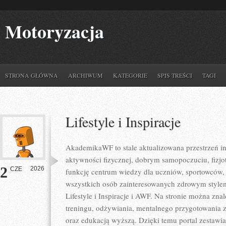
Motoryzacja
STRONA GŁÓWNA
ARCHIWUM
KATEGORIE
SPIS TREŚCI
TAGI
Lifestyle i Inspiracje
AkademikaWF to stale aktualizowana przestrzeń in
aktywności fizycznej, dobrym samopoczuciu, fizjote
2
2026
CZE
funkcję centrum wiedzy dla uczniów, sportowców
wszystkich osób zainteresowanych zdrowym stylem
Lifestyle i Inspiracje i AWF. Na stronie można zna
treningu, odżywiania, mentalnego przygotowania z
oraz edukacją wyższą. Dzięki temu portal zestawi