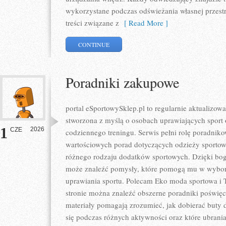
wykorzystane podczas odświeżania własnej przestrz
treści związane z
[ Read More ]
CONTINUE
Poradniki zakupowe
portal eSportowySklep.pl to regularnie aktualizowa
stworzona z myślą o osobach uprawiających sport 
1
2026
CZE
codziennego treningu. Serwis pełni rolę poradnik
wartościowych porad dotyczących odzieży sportow
różnego rodzaju dodatków sportowych. Dzięki boga
może znaleźć pomysły, które pomogą mu w wybo
uprawiania sportu. Polecam Eko moda sportowa i T
stronie można znaleźć obszerne poradniki poświę
materiały pomagają zrozumieć, jak dobierać buty d
się podczas różnych aktywności oraz które ubrani