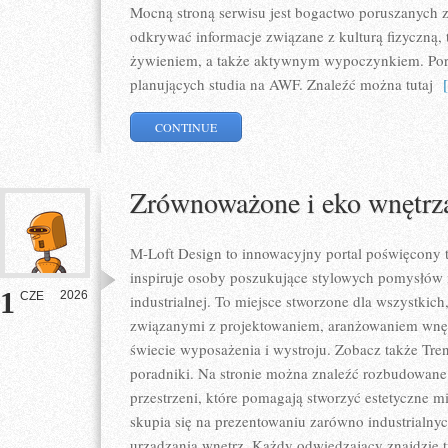
Mocną stroną serwisu jest bogactwo poruszanych 
odkrywać informacje związane z kulturą fizyczną,
żywieniem, a także aktywnym wypoczynkiem. Porta
planujących studia na AWF. Znaleźć można tutaj
[ 
CONTINUE
Zrównoważone i eko wnętrz
M-Loft Design to innowacyjny portal poświęcony t
inspiruje osoby poszukujące stylowych pomysłów 
1
2026
CZE
industrialnej. To miejsce stworzone dla wszystkich,
związanymi z projektowaniem, aranżowaniem wnęt
świecie wyposażenia i wystroju. Zobacz także Trend
poradniki. Na stronie można znaleźć rozbudowan
przestrzeni, które pomagają stworzyć estetyczne m
skupia się na prezentowaniu zarówno industrialnyc
urządzania wnętrz. Każdy odwiedzający znajdzie tu