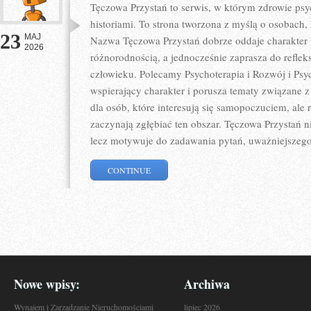
Tęczowa Przystań to serwis, w którym zdrowie psy
historiami. To strona tworzona z myślą o osobach, 
23
MAJ
Nazwa Tęczowa Przystań dobrze oddaje charakter t
2026
różnorodnością, a jednocześnie zaprasza do refleks
człowieku. Polecamy Psychoterapia i Rozwój i Psy
wspierający charakter i porusza tematy związane z 
dla osób, które interesują się samopoczuciem, ale 
zaczynają zgłębiać ten obszar. Tęczowa Przystań 
lecz motywuje do zadawania pytań, uważniejszego
CONTINUE
Nowe wpisy:
Archiwa
Wynajem i Zarządzanie Nieruchomościami
lipiec 2026