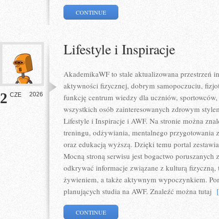
CONTINUE
Lifestyle i Inspiracje
AkademikaWF to stale aktualizowana przestrzeń in
aktywności fizycznej, dobrym samopoczuciu, fizjote
2
2026
CZE
funkcję centrum wiedzy dla uczniów, sportowców
wszystkich osób zainteresowanych zdrowym stylem
Lifestyle i Inspiracje i AWF. Na stronie można zna
treningu, odżywiania, mentalnego przygotowania z
oraz edukacją wyższą. Dzięki temu portal zestawi
Mocną stroną serwisu jest bogactwo poruszanych 
odkrywać informacje związane z kulturą fizyczną,
żywieniem, a także aktywnym wypoczynkiem. Porta
planujących studia na AWF. Znaleźć można tutaj
[ 
CONTINUE