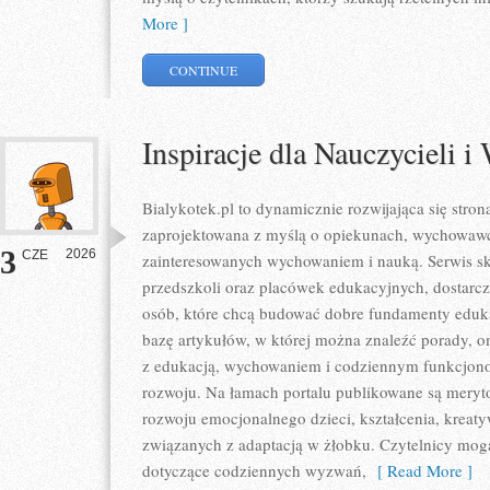
More ]
CONTINUE
Inspiracje dla Nauczycieli
Bialykotek.pl to dynamicznie rozwijająca się strona
zaprojektowana z myślą o opiekunach, wychowawc
3
2026
CZE
zainteresowanych wychowaniem i nauką. Serwis sk
przedszkoli oraz placówek edukacyjnych, dostarcz
osób, które chcą budować dobre fundamenty eduk
bazę artykułów, w której można znaleźć porady, 
z edukacją, wychowaniem i codziennym funkcjono
rozwoju. Na łamach portalu publikowane są meryt
rozwoju emocjonalnego dzieci, kształcenia, kreat
związanych z adaptacją w żłobku. Czytelnicy mogą
dotyczące codziennych wyzwań,
[ Read More ]