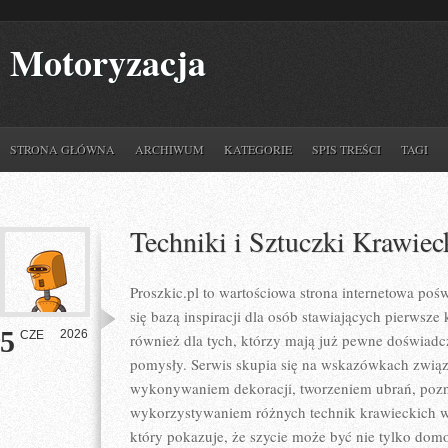
Motoryzacja
STRONA GŁÓWNA
ARCHIWUM
KATEGORIE
SPIS TREŚCI
TAGI
Techniki i Sztuczki Krawiec
Proszkic.pl to wartościowa strona internetowa poś
się bazą inspiracji dla osób stawiających pierwsze
5
2026
CZE
również dla tych, którzy mają już pewne doświad
pomysły. Serwis skupia się na wskazówkach związ
wykonywaniem dekoracji, tworzeniem ubrań, poz
wykorzystywaniem różnych technik krawieckich w 
który pokazuje, że szycie może być nie tylko dom