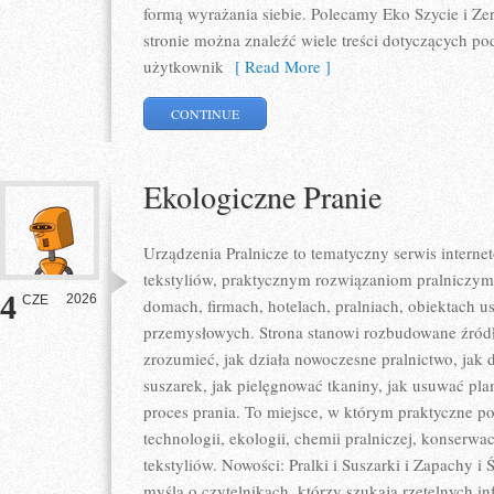
formą wyrażania siebie. Polecamy Eko Szycie i Ze
stronie można znaleźć wiele treści dotyczących po
użytkownik
[ Read More ]
CONTINUE
Ekologiczne Pranie
Urządzenia Pralnicze to tematyczny serwis intern
tekstyliów, praktycznym rozwiązaniom pralnic
4
2026
CZE
domach, firmach, hotelach, pralniach, obiektach 
przemysłowych. Strona stanowi rozbudowane źródło
zrozumieć, jak działa nowoczesne pralnictwo, jak d
suszarek, jak pielęgnować tkaniny, jak usuwać p
proces prania. To miejsce, w którym praktyczne po
technologii, ekologii, chemii pralniczej, konserwa
tekstyliów. Nowości: Pralki i Suszarki i Zapachy i
myślą o czytelnikach, którzy szukają rzetelnych i