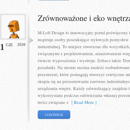
Zrównoważone i eko wnętrz
M-Loft Design to innowacyjny portal poświęcony t
inspiruje osoby poszukujące stylowych pomysłów 
1
2026
CZE
industrialnej. To miejsce stworzone dla wszystkich,
związanymi z projektowaniem, aranżowaniem wnęt
świecie wyposażenia i wystroju. Zobacz także Trend
poradniki. Na stronie można znaleźć rozbudowan
przestrzeni, które pomagają stworzyć estetyczne m
skupia się na prezentowaniu zarówno industrialnyc
urządzania wnętrz. Każdy odwiedzający znajdzie tu
wykorzystane podczas odświeżania własnej przestrz
treści związane z
[ Read More ]
CONTINUE