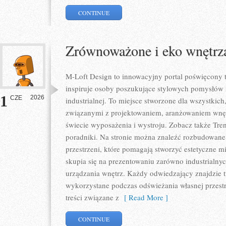
CONTINUE
Zrównoważone i eko wnętrz
M-Loft Design to innowacyjny portal poświęcony t
inspiruje osoby poszukujące stylowych pomysłów 
1
2026
CZE
industrialnej. To miejsce stworzone dla wszystkich,
związanymi z projektowaniem, aranżowaniem wnęt
świecie wyposażenia i wystroju. Zobacz także Trend
poradniki. Na stronie można znaleźć rozbudowan
przestrzeni, które pomagają stworzyć estetyczne m
skupia się na prezentowaniu zarówno industrialnyc
urządzania wnętrz. Każdy odwiedzający znajdzie tu
wykorzystane podczas odświeżania własnej przestrz
treści związane z
[ Read More ]
CONTINUE