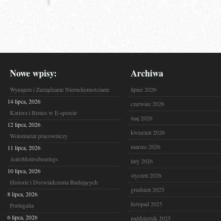
Nowe wpisy:
Archiwa
Wynajem i Zarządzanie Nieruchomościami
lipiec 2026
14 lipca, 2026
czerwiec 2026
Kariera i Biznes w E-sporcie
maj 2026
12 lipca, 2026
kwiecień 2026
Wolontariat pracowniczy
marzec 2026
11 lipca, 2026
AutoMotivebearings
luty 2026
10 lipca, 2026
styczeń 2026
Historie i Doświadczenia Budujących
grudzień 2025
8 lipca, 2026
listopad 2025
Portugalia
6 lipca, 2026
październik 2025