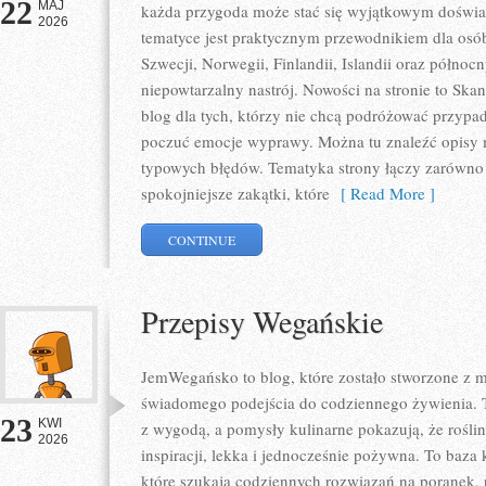
22
MAJ
każda przygoda może stać się wyjątkowym doświa
2026
tematyce jest praktycznym przewodnikiem dla osób,
Szwecji, Norwegii, Finlandii, Islandii oraz północ
niepowtarzalny nastrój. Nowości na stronie to Sk
blog dla tych, którzy nie chcą podróżować przypa
poczuć emocje wyprawy. Można tu znaleźć opisy m
typowych błędów. Tematyka strony łączy zarówno p
spokojniejsze zakątki, które
[ Read More ]
CONTINUE
Przepisy Wegańskie
JemWegańsko to blog, które zostało stworzone z mi
świadomego podejścia do codziennego żywienia. To
23
KWI
z wygodą, a pomysły kulinarne pokazują, że rośli
2026
inspiracji, lekka i jednocześnie pożywna. To baz
które szukają codziennych rozwiązań na poranek, 