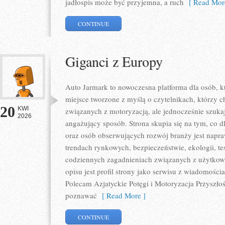
jadłospis może być przyjemna, a ruch
[ Read Mor
CONTINUE
Giganci z Europy
Auto Jarmark to nowoczesna platforma dla osób, k
miejsce tworzone z myślą o czytelnikach, którzy 
20
KWI
związanych z motoryzacją, ale jednocześnie szuka
2026
angażujący sposób. Strona skupia się na tym, co d
oraz osób obserwujących rozwój branży jest napr
trendach rynkowych, bezpieczeństwie, ekologii, t
codziennych zagadnieniach związanych z użytkowa
opisu jest profil strony jako serwisu z wiadomości
Polecam Azjatyckie Potęgi i Motoryzacja Przyszłośc
poznawać
[ Read More ]
CONTINUE