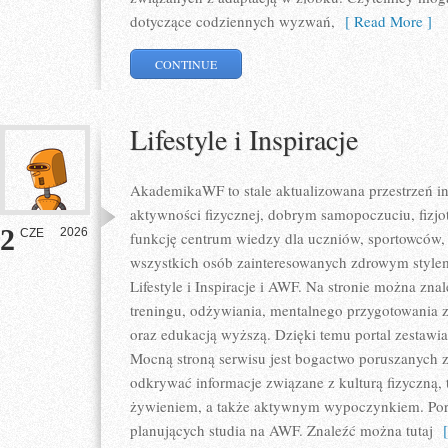
dotyczące codziennych wyzwań,
[ Read More ]
CONTINUE
Lifestyle i Inspiracje
AkademikaWF to stale aktualizowana przestrzeń in
aktywności fizycznej, dobrym samopoczuciu, fizjote
2
2026
CZE
funkcję centrum wiedzy dla uczniów, sportowców
wszystkich osób zainteresowanych zdrowym stylem
Lifestyle i Inspiracje i AWF. Na stronie można zna
treningu, odżywiania, mentalnego przygotowania z
oraz edukacją wyższą. Dzięki temu portal zestawi
Mocną stroną serwisu jest bogactwo poruszanych 
odkrywać informacje związane z kulturą fizyczną,
żywieniem, a także aktywnym wypoczynkiem. Porta
planujących studia na AWF. Znaleźć można tutaj
[ 