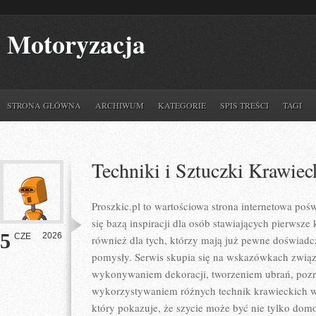
Motoryzacja
STRONA GŁÓWNA
ARCHIWUM
KATEGORIE
SPIS TREŚCI
TAGI
Techniki i Sztuczki Krawiec
Proszkic.pl to wartościowa strona internetowa poś
się bazą inspiracji dla osób stawiających pierwsze
5
2026
CZE
również dla tych, którzy mają już pewne doświad
pomysły. Serwis skupia się na wskazówkach związ
wykonywaniem dekoracji, tworzeniem ubrań, poz
wykorzystywaniem różnych technik krawieckich w 
który pokazuje, że szycie może być nie tylko dom