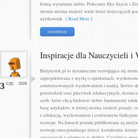
formą wyrażania siebie. Polecamy Eko Szycie i Ze
stronie można znaleźć wiele treści dotyczących po
użytkownik
[ Read More ]
CONTINUE
Inspiracje dla Nauczycieli
Bialykotek.pl to dynamicznie rozwijająca się strona
zaprojektowana z myślą o opiekunach, wychowawc
3
2026
CZE
zainteresowanych wychowaniem i nauką. Serwis sk
przedszkoli oraz placówek edukacyjnych, dostarcz
osób, które chcą budować dobre fundamenty eduk
bazę artykułów, w której można znaleźć porady, 
z edukacją, wychowaniem i codziennym funkcjono
rozwoju. Na łamach portalu publikowane są meryt
rozwoju emocjonalnego dzieci, kształcenia, kreat
związanych z adaptacją w żłobku. Czytelnicy mogą