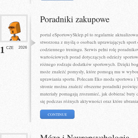
Poradniki zakupowe
portal eSportowySklep.pl to regularnie aktualizowa
stworzona z myślą o osobach uprawiających sport 
1
2026
CZE
codziennego treningu. Serwis pełni rolę poradnik
wartościowych porad dotyczących odzieży sportow
różnego rodzaju dodatków sportowych. Dzięki boga
może znaleźć pomysły, które pomogą mu w wybo
uprawiania sportu. Polecam Eko moda sportowa i T
stronie można znaleźć obszerne poradniki poświę
materiały pomagają zrozumieć, jak dobierać buty d
się podczas różnych aktywności oraz które ubrani
CONTINUE
Mózg i Neuropsychologia