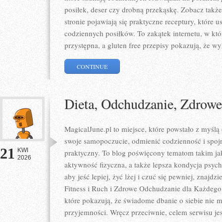
posiłek, deser czy drobną przekąskę. Zobacz także
stronie pojawiają się praktyczne receptury, które
codziennych posiłków. To zakątek internetu, w któ
przystępna, a gluten free przepisy pokazują, że wy
CONTINUE
Dieta, Odchudzanie, Zdrow
MagicalJune.pl to miejsce, które powstało z myślą
swoje samopoczucie, odmienić codzienność i spoj
21
KWI
praktyczny. To blog poświęcony tematom takim jak
2026
aktywność fizyczna, a także lepsza kondycja psyc
aby jeść lepiej, żyć lżej i czuć się pewniej, znajdz
Fitness i Ruch i Zdrowe Odchudzanie dla Każdego.
które pokazują, że świadome dbanie o siebie nie m
przyjemności. Wręcz przeciwnie, celem serwisu je