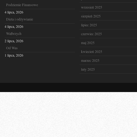
Podziemie Finansowe
wrzesień 2025
4 lipca, 2026
sierpień 2025
Dieta i odżywianie
lipiec 2025
4 lipca, 2026
Wałbrzych
czerwiec 2025
2 lipca, 2026
maj 2025
Od Was
kwiecień 2025
1 lipca, 2026
marzec 2025
luty 2025