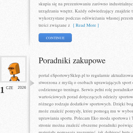
skupia się na prezentowaniu zarówno industrialnyc
urządzania wnętrz. Każdy odwiedzający znajdzie tu
wykorzystane podczas odświeżania własnej przestrz
treści związane z
[ Read More ]
CONTINUE
Poradniki zakupowe
portal eSportowySklep.pl to regularnie aktualizowa
stworzona z myślą o osobach uprawiających sport 
1
2026
CZE
codziennego treningu. Serwis pełni rolę poradnik
wartościowych porad dotyczących odzieży sportow
różnego rodzaju dodatków sportowych. Dzięki boga
może znaleźć pomysły, które pomogą mu w wybo
uprawiania sportu. Polecam Eko moda sportowa i T
stronie można znaleźć obszerne poradniki poświę
materiały pomagają zrozumieć, jak dobierać buty d