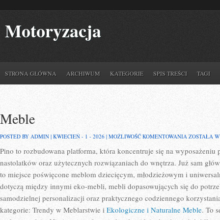
Motoryzacja
STRONA GŁÓWNA
ARCHIWUM
KATEGORIE
SPIS TREŚCI
TAGI
Meble
MEBLE
POSTED BY ADMIN | KWIECIEŃ - 1 - 2026 |
MOŻLIWOŚĆ KOMENTOWANIA
ZOSTAŁA 
Pino to rozbudowana platforma, która koncentruje się na wyposażeniu 
nastolatków oraz użytecznych rozwiązaniach do wnętrza. Już sam główn
to miejsce poświęcone meblom dziecięcym, młodzieżowym i uniwersal
dotyczą między innymi eko-mebli, mebli dopasowujących się do potrze
samodzielnej personalizacji oraz praktycznego codziennego korzystania 
kategorie: Trendy w Meblarstwie i
Ekologiczne i Naturalne Meble
. To s