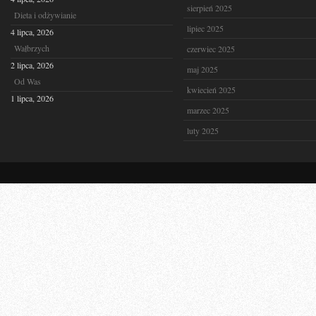
sierpień 2025
Dieta i odżywianie
lipiec 2025
4 lipca, 2026
Wałbrzych
czerwiec 2025
2 lipca, 2026
maj 2025
Od Was
kwiecień 2025
1 lipca, 2026
marzec 2025
luty 2025