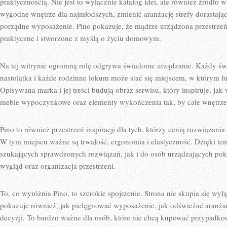
praktycznością. Nie jest to wyłącznie katalog idei, ale również źródło 
wygodne wnętrze dla najmłodszych, zmienić aranżację strefy dorastają
porządne wyposażenie. Pino pokazuje, że mądrze urządzona przestrzeń 
praktyczne i stworzone z myślą o życiu domowym.
Na tej witrynie ogromną rolę odgrywa świadome urządzanie. Każdy świ
nastolatka i każde rodzinne lokum może stać się miejscem, w którym fun
Opisywana marka i jej treści budują obraz serwisu, który inspiruje, jak 
meble wypoczynkowe oraz elementy wykończenia tak, by całe wnętrze
Pino to również przestrzeń inspiracji dla tych, którzy cenią rozwiązani
W tym miejscu ważne są trwałość, ergonomia i elastyczność. Dzięki te
szukających sprawdzonych rozwiązań, jak i do osób urządzających pokó
wygląd oraz organizacja przestrzeni.
To, co wyróżnia Pino, to szerokie spojrzenie. Strona nie skupia się wył
pokazuje również, jak pielęgnować wyposażenie, jak odświeżać aranżacj
decyzji. To bardzo ważne dla osób, które nie chcą kupować przypadkowo