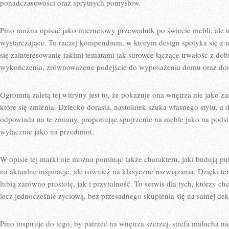
ponadczasowości oraz sprytnych pomysłów.
Pino można opisać jako internetowy przewodnik po świecie mebli, ale to
wystarczające. To raczej kompendium, w którym design spotyka się z 
się zainteresowanie takimi tematami jak surowce łączące trwałość z d
wykończenia, zrównoważone podejście do wyposażenia domu oraz d
Ogromną zaletą tej witryny jest to, że pokazuje ona wnętrza nie jako z
które się zmienia. Dziecko dorasta, nastolatek szuka własnego stylu, a 
odpowiada na te zmiany, proponując spojrzenie na meble jako na pod
wyłącznie jako na przedmiot.
W opisie tej marki nie można pominąć także charakteru, jaki budują pub
na aktualne inspiracje, ale również na klasyczne rozwiązania. Dzięki 
lubią zarówno prostotę, jak i przytulność. To serwis dla tych, którzy c
lecz jednocześnie życiową, bez przesadnego skupienia się na samej dek
Pino inspiruje do tego, by patrzeć na wnętrza szerzej. strefa malucha 