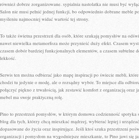
również dobrze zorganizowane. sypialnia nastolatka nie musi być wył
Salon nie musi pełnić jednej funkcji, bo odpowiednio dobrane meble po
myśleniu najmocniej widać wartość tej strony.
To także świetna przestrzeń dla osób, które szukają pomysłów na odśw
nawet niewielka metamorfoza może przynieść duży efekt. Czasem wystar
czasem dobór bardziej funkcjonalnych elementów, a czasem subtelne d
lekkość.
Serwis ten można odbierać jako mapę inspiracji po świecie mebli, które
chodzi tu jedynie o modę, ale o rozsądny wybór. To miejsce dla odbior
połączyć piękno z trwałością, jak zestawić komfort z organizacją oraz
mebel ma swoje praktyczną rolę.
Pino to przestrzeń pomysłów, w którym domowa codzienność spotyka 
blog dla tych, którzy chcą mieszkać mądrzej, wybierać lepiej i urządza
dopasowane do życia oraz inspirujące. Jeśli ktoś szuka przestrzeni po
organizacji i pomysłom na wygodniejsze mieszkanie, to Pino jawi się jak