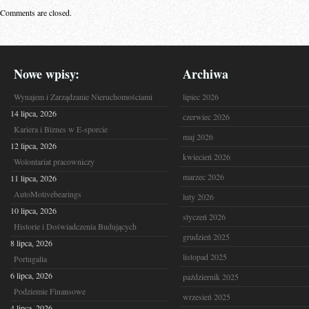
Comments are closed.
Nowe wpisy:
Archiwa
Wynajem i Zarządzanie Nieruchomościami
lipiec 2026
14 lipca, 2026
czerwiec 2026
Kariera i Biznes w E-sporcie
maj 2026
12 lipca, 2026
kwiecień 2026
Wolontariat pracowniczy
marzec 2026
11 lipca, 2026
AutoMotivebearings
luty 2026
10 lipca, 2026
styczeń 2026
Historie i Doświadczenia Budujących
grudzień 2025
8 lipca, 2026
listopad 2025
Portugalia
6 lipca, 2026
październik 2025
Podziemie Finansowe
wrzesień 2025
4 lipca, 2026