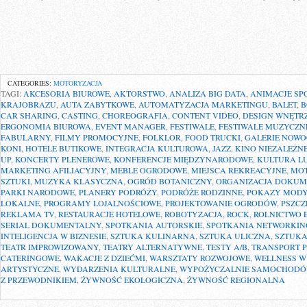
CATEGORIES:
MOTORYZACJA
TAGI:
AKCESORIA BIUROWE
,
AKTORSTWO
,
ANALIZA BIG DATA
,
ANIMACJE SP
KRAJOBRAZU
,
AUTA ZABYTKOWE
,
AUTOMATYZACJA MARKETINGU
,
BALET
,
B
CAR SHARING
,
CASTING
,
CHOREOGRAFIA
,
CONTENT VIDEO
,
DESIGN WNĘTR
ERGONOMIA BIUROWA
,
EVENT MANAGER
,
FESTIWALE
,
FESTIWALE MUZYCZN
FABULARNY
,
FILMY PROMOCYJNE
,
FOLKLOR
,
FOOD TRUCKI
,
GALERIE NOWO
KONI
,
HOTELE BUTIKOWE
,
INTEGRACJA KULTUROWA
,
JAZZ
,
KINO NIEZALEŻN
UP
,
KONCERTY PLENEROWE
,
KONFERENCJE MIĘDZYNARODOWE
,
KULTURA L
MARKETING AFILIACYJNY
,
MEBLE OGRODOWE
,
MIEJSCA REKREACYJNE
,
MOT
SZTUKI
,
MUZYKA KLASYCZNA
,
OGRÓD BOTANICZNY
,
ORGANIZACJA DOKU
PARKI NARODOWE
,
PLANERY PODRÓŻY
,
PODRÓŻE RODZINNE
,
POKAZY MOD
LOKALNE
,
PROGRAMY LOJALNOŚCIOWE
,
PROJEKTOWANIE OGRODÓW
,
PSZC
REKLAMA TV
,
RESTAURACJE HOTELOWE
,
ROBOTYZACJA
,
ROCK
,
ROLNICTWO 
SERIAL DOKUMENTALNY
,
SPOTKANIA AUTORSKIE
,
SPOTKANIA NETWORKI
INTELIGENCJA W BIZNESIE
,
SZTUKA KULINARNA
,
SZTUKA ULICZNA
,
SZTUKA
TEATR IMPROWIZOWANY
,
TEATRY ALTERNATYWNE
,
TESTY A/B
,
TRANSPORT 
CATERINGOWE
,
WAKACJE Z DZIEĆMI
,
WARSZTATY ROZWOJOWE
,
WELLNESS W
ARTYSTYCZNE
,
WYDARZENIA KULTURALNE
,
WYPOŻYCZALNIE SAMOCHOD
Z PRZEWODNIKIEM
,
ŻYWNOŚĆ EKOLOGICZNA
,
ŻYWNOŚĆ REGIONALNA