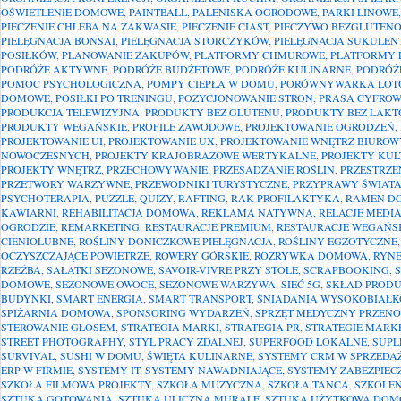
OŚWIETLENIE DOMOWE
,
PAINTBALL
,
PALENISKA OGRODOWE
,
PARKI LINOWE
PIECZENIE CHLEBA NA ZAKWASIE
,
PIECZENIE CIAST
,
PIECZYWO BEZGLUTEN
PIELĘGNACJA BONSAI
,
PIELĘGNACJA STORCZYKÓW
,
PIELĘGNACJA SUKULE
POSIŁKÓW
,
PLANOWANIE ZAKUPÓW
,
PLATFORMY CHMUROWE
,
PLATFORMY 
PODRÓŻE AKTYWNE
,
PODRÓŻE BUDŻETOWE
,
PODRÓŻE KULINARNE
,
PODRÓŻ
POMOC PSYCHOLOGICZNA
,
POMPY CIEPŁA W DOMU
,
PORÓWNYWARKA LOT
DOMOWE
,
POSIŁKI PO TRENINGU
,
POZYCJONOWANIE STRON
,
PRASA CYFRO
PRODUKCJA TELEWIZYJNA
,
PRODUKTY BEZ GLUTENU
,
PRODUKTY BEZ LAKT
PRODUKTY WEGAŃSKIE
,
PROFILE ZAWODOWE
,
PROJEKTOWANIE OGRODZEŃ
,
PROJEKTOWANIE UI
,
PROJEKTOWANIE UX
,
PROJEKTOWANIE WNĘTRZ BIURO
NOWOCZESNYCH
,
PROJEKTY KRAJOBRAZOWE WERTYKALNE
,
PROJEKTY KU
PROJEKTY WNĘTRZ
,
PRZECHOWYWANIE
,
PRZESADZANIE ROŚLIN
,
PRZESTRZE
PRZETWORY WARZYWNE
,
PRZEWODNIKI TURYSTYCZNE
,
PRZYPRAWY ŚWIAT
PSYCHOTERAPIA
,
PUZZLE
,
QUIZY
,
RAFTING
,
RAK PROFILAKTYKA
,
RAMEN D
KAWIARNI
,
REHABILITACJA DOMOWA
,
REKLAMA NATYWNA
,
RELACJE MEDI
OGRODZIE
,
REMARKETING
,
RESTAURACJE PREMIUM
,
RESTAURACJE WEGAŃS
CIENIOLUBNE
,
ROŚLINY DONICZKOWE PIELĘGNACJA
,
ROŚLINY EGZOTYCZNE
OCZYSZCZAJĄCE POWIETRZE
,
ROWERY GÓRSKIE
,
ROZRYWKA DOMOWA
,
RYN
RZEŹBA
,
SAŁATKI SEZONOWE
,
SAVOIR-VIVRE PRZY STOLE
,
SCRAPBOOKING
,
DOMOWE
,
SEZONOWE OWOCE
,
SEZONOWE WARZYWA
,
SIEĆ 5G
,
SKŁAD PROD
BUDYNKI
,
SMART ENERGIA
,
SMART TRANSPORT
,
ŚNIADANIA WYSOKOBIAŁ
SPIŻARNIA DOMOWA
,
SPONSORING WYDARZEŃ
,
SPRZĘT MEDYCZNY PRZEN
STEROWANIE GŁOSEM
,
STRATEGIA MARKI
,
STRATEGIA PR
,
STRATEGIE MARK
STREET PHOTOGRAPHY
,
STYL PRACY ZDALNEJ
,
SUPERFOOD LOKALNE
,
SUPL
SURVIVAL
,
SUSHI W DOMU
,
ŚWIĘTA KULINARNE
,
SYSTEMY CRM W SPRZEDA
ERP W FIRMIE
,
SYSTEMY IT
,
SYSTEMY NAWADNIAJĄCE
,
SYSTEMY ZABEZPIE
SZKOŁA FILMOWA PROJEKTY
,
SZKOŁA MUZYCZNA
,
SZKOŁA TAŃCA
,
SZKOLEN
SZTUKA GOTOWANIA
,
SZTUKA ULICZNA MURALE
,
SZTUKA UŻYTKOWA DO