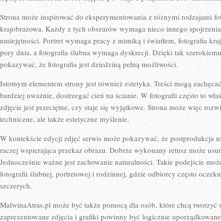
Strona może inspirować do eksperymentowania z różnymi rodzajami fotog
krajobrazowa. Każdy z tych obszarów wymaga nieco innego spojrzenia, 
umiejętności. Portret wymaga pracy z mimiką i światłem, fotografia kr
pory dnia, a fotografia ślubna wymaga dyskrecji. Dzięki tak szerokie
pokazywać, że fotografia jest dziedziną pełną możliwości.
Istotnym elementem strony jest również estetyka. Treści mogą zachęcać
bardziej uważnie, dostrzegać cień na ścianie. W fotografii często to wł
zdjęcie jest przeciętne, czy staje się wyjątkowe. Strona może więc rozwi
techniczne, ale także estetyczne myślenie.
W kontekście edycji zdjęć serwis może pokazywać, że postprodukcja n
raczej wspierająca przekaz obrazu. Dobrze wykonany retusz może usun
Jednocześnie ważne jest zachowanie naturalności. Takie podejście moż
fotografii ślubnej, portretowej i rodzinnej, gdzie odbiorcy często oczek
szczerych.
MalwinaAtras.pl może być także pomocą dla osób, które chcą tworzyć 
zaprezentowane zdjęcia i grafiki powinny być logicznie uporządkowan