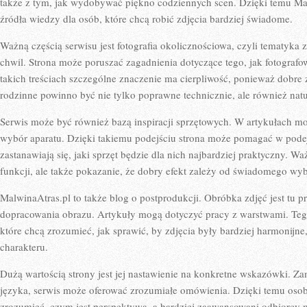
także z tym, jak wydobywać piękno codziennych scen. Dzięki temu Ma
źródła wiedzy dla osób, które chcą robić zdjęcia bardziej świadome.
Ważną częścią serwisu jest fotografia okolicznościowa, czyli tematyk
chwil. Strona może poruszać zagadnienia dotyczące tego, jak fotogra
takich treściach szczególne znaczenie ma cierpliwość, ponieważ dobre 
rodzinne powinno być nie tylko poprawne technicznie, ale również natu
Serwis może być również bazą inspiracji sprzętowych. W artykułach mog
wybór aparatu. Dzięki takiemu podejściu strona może pomagać w pod
zastanawiają się, jaki sprzęt będzie dla nich najbardziej praktyczny. W
funkcji, ale także pokazanie, że dobry efekt zależy od świadomego wyb
MalwinaAtras.pl to także blog o postprodukcji. Obróbka zdjęć jest tu p
dopracowania obrazu. Artykuły mogą dotyczyć pracy z warstwami. Tego 
które chcą zrozumieć, jak sprawić, by zdjęcia były bardziej harmonijne
charakteru.
Dużą wartością strony jest jej nastawienie na konkretne wskazówki. Zam
języka, serwis może oferować zrozumiałe omówienia. Dzięki temu osob
zrozumieć, czym jest perspektywa, a bardziej zaawansowani odbiorcy 