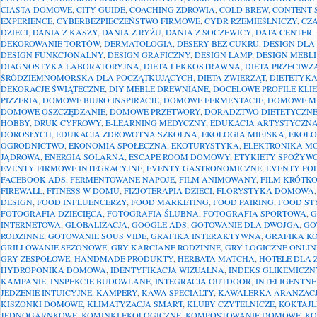
CIASTA DOMOWE
,
CITY GUIDE
,
COACHING ZDROWIA
,
COLD BREW
,
CONTENT 
EXPERIENCE
,
CYBERBEZPIECZEŃSTWO FIRMOWE
,
CYDR RZEMIEŚLNICZY
,
CZ
DZIECI
,
DANIA Z KASZY
,
DANIA Z RYŻU
,
DANIA Z SOCZEWICY
,
DATA CENTER
,
DEKOROWANIE TORTÓW
,
DERMATOLOGIA
,
DESERY BEZ CUKRU
,
DESIGN DLA
DESIGN FUNKCJONALNY
,
DESIGN GRAFICZNY
,
DESIGN LAMP
,
DESIGN MEBL
DIAGNOSTYKA LABORATORYJNA
,
DIETA LEKKOSTRAWNA
,
DIETA PRZECIW
ŚRÓDZIEMNOMORSKA DLA POCZĄTKUJĄCYCH
,
DIETA ZWIERZĄT
,
DIETETYK
DEKORACJE ŚWIĄTECZNE
,
DIY MEBLE DREWNIANE
,
DOCELOWE PROFILE KLI
PIZZERIA
,
DOMOWE BIURO INSPIRACJE
,
DOMOWE FERMENTACJE
,
DOMOWE M
DOMOWE OSZCZĘDZANIE
,
DOMOWE PRZETWORY
,
DORADZTWO DIETETYCZN
HOBBY
,
DRUK CYFROWY
,
E-LEARNING MEDYCZNY
,
EDUKACJA ARTYSTYCZNA
DOROSŁYCH
,
EDUKACJA ZDROWOTNA SZKOLNA
,
EKOLOGIA MIEJSKA
,
EKOLO
OGRODNICTWO
,
EKONOMIA SPOŁECZNA
,
EKOTURYSTYKA
,
ELEKTRONIKA M
JĄDROWA
,
ENERGIA SOLARNA
,
ESCAPE ROOM DOMOWY
,
ETYKIETY SPOŻYW
EVENTY FIRMOWE INTEGRACYJNE
,
EVENTY GASTRONOMICZNE
,
EVENTY PO
FACEBOOK ADS
,
FERMENTOWANE NAPOJE
,
FILM ANIMOWANY
,
FILM KRÓTK
FIREWALL
,
FITNESS W DOMU
,
FIZJOTERAPIA DZIECI
,
FLORYSTYKA DOMOWA
DESIGN
,
FOOD INFLUENCERZY
,
FOOD MARKETING
,
FOOD PAIRING
,
FOOD ST
FOTOGRAFIA DZIECIĘCA
,
FOTOGRAFIA ŚLUBNA
,
FOTOGRAFIA SPORTOWA
,
G
INTERNETOWA
,
GLOBALIZACJA
,
GOOGLE ADS
,
GOTOWANIE DLA DWOJGA
,
GO
RODZINNE
,
GOTOWANIE SOUS VIDE
,
GRAFIKA INTERAKTYWNA
,
GRAFIKA K
GRILLOWANIE SEZONOWE
,
GRY KARCIANE RODZINNE
,
GRY LOGICZNE ONLIN
GRY ZESPOŁOWE
,
HANDMADE PRODUKTY
,
HERBATA MATCHA
,
HOTELE DLA 
HYDROPONIKA DOMOWA
,
IDENTYFIKACJA WIZUALNA
,
INDEKS GLIKEMICZN
KAMPANIE
,
INSPEKCJE BUDOWLANE
,
INTEGRACJA OUTDOOR
,
INTELIGENTNE
JEDZENIE INTUICYJNE
,
KAMPERY
,
KAWA SPECIALTY
,
KAWALERKA ARANŻAC
KISZONKI DOMOWE
,
KLIMATYZACJA SMART
,
KLUBY CZYTELNICZE
,
KOKTAJL
JEDNOGARNKOWE
,
KOMINKI EKOLOGICZNE
,
KOMPOSTOWANIE DOMOWE
,
KO