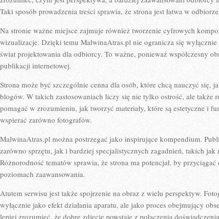
Taki sposób prowadzenia treści sprawia, że strona jest łatwa w odbiorze
Na stronie ważne miejsce zajmuje również tworzenie cyfrowych komp
wizualizacje. Dzięki temu MalwinaAtras.pl nie ogranicza się wyłącznie d
świat projektowania dla odbiorcy. To ważne, ponieważ współczesny obr
publikacji internetowej.
Strona może być szczególnie cenna dla osób, które chcą nauczyć się, ja
blogów. W takich zastosowaniach liczy się nie tylko ostrość, ale także
pomagać w zrozumieniu, jak tworzyć materiały, które są estetyczne i f
wspierać zarówno fotografów.
MalwinaAtras.pl można postrzegać jako inspirujące kompendium. Publ
zarówno sprzętu, jak i bardziej specjalistycznych zagadnień, takich ja
Różnorodność tematów sprawia, że strona ma potencjał, by przyciągać
poziomach zaawansowania.
Atutem serwisu jest także spojrzenie na obraz z wielu perspektyw. Fotog
wyłącznie jako efekt działania aparatu, ale jako proces obejmujący ob
lepiej zrozumieć, że dobre zdjęcie powstaje z połączenia doświadczenia