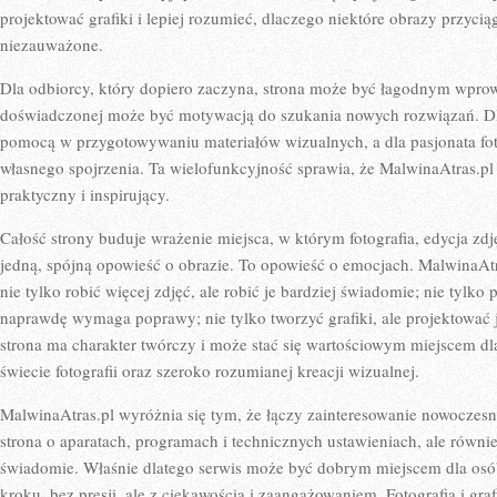
projektować grafiki i lepiej rozumieć, dlaczego niektóre obrazy przycią
niezauważone.
Dla odbiorcy, który dopiero zaczyna, strona może być łagodnym wpro
doświadczonej może być motywacją do szukania nowych rozwiązań. Dl
pomocą w przygotowywaniu materiałów wizualnych, a dla pasjonata fot
własnego spojrzenia. Ta wielofunkcyjność sprawia, że MalwinaAtras.pl
praktyczny i inspirujący.
Całość strony buduje wrażenie miejsca, w którym fotografia, edycja zd
jedną, spójną opowieść o obrazie. To opowieść o emocjach. MalwinaAtr
nie tylko robić więcej zdjęć, ale robić je bardziej świadomie; nie tylko
naprawdę wymaga poprawy; nie tylko tworzyć grafiki, ale projektować 
strona ma charakter twórczy i może stać się wartościowym miejscem dla
świecie fotografii oraz szeroko rozumianej kreacji wizualnej.
MalwinaAtras.pl wyróżnia się tym, że łączy zainteresowanie nowoczesny
strona o aparatach, programach i technicznych ustawieniach, ale równie
świadomie. Właśnie dlatego serwis może być dobrym miejscem dla osób,
kroku, bez presji, ale z ciekawością i zaangażowaniem. Fotografia i gra