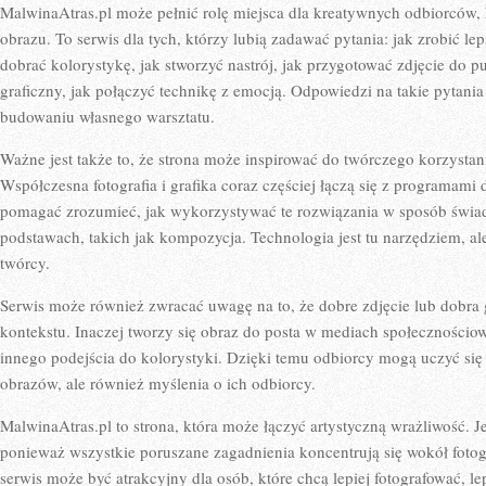
MalwinaAtras.pl może pełnić rolę miejsca dla kreatywnych odbiorców, 
obrazu. To serwis dla tych, którzy lubią zadawać pytania: jak zrobić lep
dobrać kolorystykę, jak stworzyć nastrój, jak przygotować zdjęcie do p
graficzny, jak połączyć technikę z emocją. Odpowiedzi na takie pyta
budowaniu własnego warsztatu.
Ważne jest także to, że strona może inspirować do twórczego korzystan
Współczesna fotografia i grafika coraz częściej łączą się z programam
pomagać zrozumieć, jak wykorzystywać te rozwiązania w sposób świa
podstawach, takich jak kompozycja. Technologia jest tu narzędziem, al
twórcy.
Serwis może również zwracać uwagę na to, że dobre zdjęcie lub dobra
kontekstu. Inaczej tworzy się obraz do posta w mediach społecznośc
innego podejścia do kolorystyki. Dzięki temu odbiorcy mogą uczyć się 
obrazów, ale również myślenia o ich odbiorcy.
MalwinaAtras.pl to strona, która może łączyć artystyczną wrażliwość. Je
ponieważ wszystkie poruszane zagadnienia koncentrują się wokół fotogra
serwis może być atrakcyjny dla osób, które chcą lepiej fotografować, lep