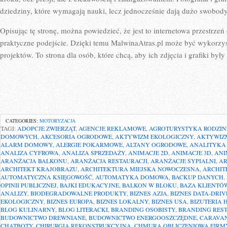
dziedziny, które wymagają nauki, lecz jednocześnie dają dużo swobody
Opisując tę stronę, można powiedzieć, że jest to internetowa przestrzeń d
praktyczne podejście. Dzięki temu MalwinaAtras.pl może być wykorzys
projektów. To strona dla osób, które chcą, aby ich zdjęcia i grafiki były
CATEGORIES:
MOTORYZACJA
TAGI:
ADOPCJE ZWIERZĄT
,
AGENCJE REKLAMOWE
,
AGROTURYSTYKA RODZIN
DOMOWYCH
,
AKCESORIA OGRODOWE
,
AKTYWIZM EKOLOGICZNY
,
AKTYWIZ
ALARM DOMOWY
,
ALERGIE POKARMOWE
,
ALTANY OGRODOWE
,
ANALITYKA
ANALIZA CYFROWA
,
ANALIZA SPRZEDAŻY
,
ANIMACJE 2D
,
ANIMACJE 3D
,
ANI
ARANŻACJA BALKONU
,
ARANŻACJA RESTAURACJI
,
ARANŻACJE SYPIALNI
,
AR
ARCHITEKT KRAJOBRAZU
,
ARCHITEKTURA MIEJSKA NOWOCZESNA
,
ARCHIT
AUTOMATYCZNA KSIĘGOWOŚĆ
,
AUTOMATYKA DOMOWA
,
BACKUP DANYCH
,
OPINII PUBLICZNEJ
,
BAJKI EDUKACYJNE
,
BALKON W BLOKU
,
BAZA KLIENTÓ
ANALIZY
,
BIODEGRADOWALNE PRODUKTY
,
BIZNES AZJA
,
BIZNES DATA-DRIV
EKOLOGICZNY
,
BIZNES EUROPA
,
BIZNES LOKALNY
,
BIZNES USA
,
BIZUTERIA
BLOG KULINARNY
,
BLOG LITERACKI
,
BRANDING OSOBISTY
,
BRANDING REST
BUDOWNICTWO DREWNIANE
,
BUDOWNICTWO ENERGOOSZCZĘDNE
,
CARAVA
CHATBOTY
,
CHIRURGIA REKONSTRUKCYJNA
,
CHMURA OBLICZENIOWA FIRM