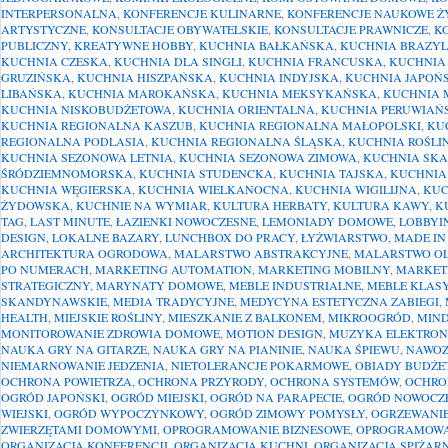
INTERPERSONALNA
,
KONFERENCJE KULINARNE
,
KONFERENCJE NAUKOWE Ż
ARTYSTYCZNE
,
KONSULTACJE OBYWATELSKIE
,
KONSULTACJE PRAWNICZE
,
K
PUBLICZNY
,
KREATYWNE HOBBY
,
KUCHNIA BAŁKAŃSKA
,
KUCHNIA BRAZYL
KUCHNIA CZESKA
,
KUCHNIA DLA SINGLI
,
KUCHNIA FRANCUSKA
,
KUCHNIA
GRUZIŃSKA
,
KUCHNIA HISZPAŃSKA
,
KUCHNIA INDYJSKA
,
KUCHNIA JAPOŃ
LIBAŃSKA
,
KUCHNIA MAROKAŃSKA
,
KUCHNIA MEKSYKAŃSKA
,
KUCHNIA 
KUCHNIA NISKOBUDŻETOWA
,
KUCHNIA ORIENTALNA
,
KUCHNIA PERUWIAŃ
KUCHNIA REGIONALNA KASZUB
,
KUCHNIA REGIONALNA MAŁOPOLSKI
,
KU
REGIONALNA PODLASIA
,
KUCHNIA REGIONALNA ŚLĄSKA
,
KUCHNIA ROŚLI
KUCHNIA SEZONOWA LETNIA
,
KUCHNIA SEZONOWA ZIMOWA
,
KUCHNIA SK
ŚRÓDZIEMNOMORSKA
,
KUCHNIA STUDENCKA
,
KUCHNIA TAJSKA
,
KUCHNIA
KUCHNIA WĘGIERSKA
,
KUCHNIA WIELKANOCNA
,
KUCHNIA WIGILIJNA
,
KUC
ŻYDOWSKA
,
KUCHNIE NA WYMIAR
,
KULTURA HERBATY
,
KULTURA KAWY
,
K
TAG
,
LAST MINUTE
,
ŁAZIENKI NOWOCZESNE
,
LEMONIADY DOMOWE
,
LOBBYI
DESIGN
,
LOKALNE BAZARY
,
LUNCHBOX DO PRACY
,
ŁYŻWIARSTWO
,
MADE IN
ARCHITEKTURA OGRODOWA
,
MALARSTWO ABSTRAKCYJNE
,
MALARSTWO OL
PO NUMERACH
,
MARKETING AUTOMATION
,
MARKETING MOBILNY
,
MARKET
STRATEGICZNY
,
MARYNATY DOMOWE
,
MEBLE INDUSTRIALNE
,
MEBLE KLAS
SKANDYNAWSKIE
,
MEDIA TRADYCYJNE
,
MEDYCYNA ESTETYCZNA ZABIEGI
,
HEALTH
,
MIEJSKIE ROŚLINY
,
MIESZKANIE Z BALKONEM
,
MIKROOGRÓD
,
MIND
MONITOROWANIE ZDROWIA DOMOWE
,
MOTION DESIGN
,
MUZYKA ELEKTRON
NAUKA GRY NA GITARZE
,
NAUKA GRY NA PIANINIE
,
NAUKA ŚPIEWU
,
NAWOZ
NIEMARNOWANIE JEDZENIA
,
NIETOLERANCJE POKARMOWE
,
OBIADY BUDŻE
OCHRONA POWIETRZA
,
OCHRONA PRZYRODY
,
OCHRONA SYSTEMÓW
,
OCHRO
OGRÓD JAPOŃSKI
,
OGRÓD MIEJSKI
,
OGRÓD NA PARAPECIE
,
OGRÓD NOWOCZ
WIEJSKI
,
OGRÓD WYPOCZYNKOWY
,
OGRÓD ZIMOWY POMYSŁY
,
OGRZEWANIE
ZWIERZĘTAMI DOMOWYMI
,
OPROGRAMOWANIE BIZNESOWE
,
OPROGRAMOWA
ORGANIZACJA KONFERENCJI
,
ORGANIZACJA KUCHNI
,
ORGANIZACJA SPIŻARN