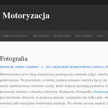
Motoryzacja
STRONA GŁÓWNA
ARCHIWUM
KATEGORIE
SPIS TREŚCI
TAGI
Fotografia
FOTOGRAFI
POSTED BY ADMIN | CZERWIEC - 6 - 2026 |
MOŻLIWOŚĆ KOMENTOWANIA
ZOSTAŁA 
MalwinaAtras.pl to blog tematyczny poświęcony robieniu zdjęć, obróbce
graficznemu. To przestrzeń, w której zainteresowanie estetyką łączy się 
może zainteresować zarówno osoby, które dopiero poznają podstawy robi
poszerzać wiedzę o obrazie cyfrowym. Kategorie: Fotografia i
Inspiracj
jest tworzenie obrazów za pomocą aparatu, rozumiana nie tylko jako obs
również jako narzędzie budowania nastroju. Na stronie można znaleźć t