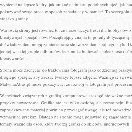
wybierać najlepsze kadry, jak unikać nadmiaru podobnych ujęć, jak bu
pokazywać swoje prace w sposób zapadający w pamięć. To szczególnie 
się jako graficy.
Wartością strony jest również to, że może łączyć treści dla hobbystów 
kreatywnych specjalistów. Początkujący znajdą tu porady dotyczące sp
doświadczeniem mogą zainteresować się tworzeniem spójnego stylu. Dz
jednej wąskiej grupie odbiorców, lecz może budować społeczność osób,
kreatywności.
Strona może zachęcać do traktowania fotografii jako codziennej praktyk
drogiego sprzętu, aby zacząć tworzyć lepsze zdjęcia. Ważniejsze są ś
MalwinaAtras.pl może pokazywać, że rozwój w fotografii jest procesem,
W treściach związanych z grafiką komputerową szczególnie ważne moż
projekty nowoczesne. Grafika nie jest tylko ozdobą, ale często pełni 
zaprojektowany materiał powinien przyciągać uwagę, ale też prowadzić
wzmacniać przekaz. Dlatego na stronie mogą pojawiać się zagadnienia 
tematy ważne dla osób, które tworzą grafiki do sklepów internetowych.