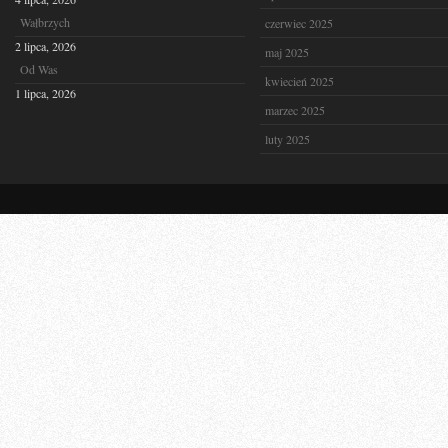
Wałbrzych
czerwiec 2025
2 lipca, 2026
maj 2025
Od Was
kwiecień 2025
1 lipca, 2026
marzec 2025
luty 2025