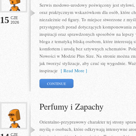
Serwis modowo-urodowy poświęcony jest stylowi,
oraz praktycznym wskazówkom dla osób, które chc
15
CZE
niezależnie od figury. To miejsce stworzone z myśl
2026
przystępnych porad dotyczących komponowania zes
inspiracji oraz sprawdzonych sposobów na lepszy w
bloga z tematyką bliską osobom, które interesują 
komfortem i urodą bez sztywnych schematów. Pole
Nowości w Modzie Plus Size. Na stronie można zna
jak tworzyć stylizacje, aby czuć się wygodnie. W
inspiracje
[ Read More ]
CONTINUE
Perfumy i Zapachy
Orientalno-przyprawowy charakter tej strony sprawi
myślą o osobach, które odkrywają intensywne arom
CZE