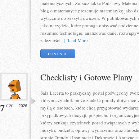
matematycznych. Zobacz także Podstawy Matematyk
blog o matematyce prezentuje matematykę jako dzie
wyłącznie do zeszytu ćwiczeń. W publikowanych m
jako narzędzie, które pomaga opisywać codzienne 
rozumieć technologię, analizować dane, rozwiązy
zależności
[ Read More ]
CONTINUE
Checklisty i Gotowe Plany
Sala Lacerta to praktyczny portal poświęcony tw
którym czytelnik może znaleźć porady dotyczące w
7
2026
CZE
myślą o osobach, które chcą przygotować wydarze
przypadkowych decyzji, pośpiechu i organizacyjne
którzy szukają czytelnych porad związanych z wybo
muzyki, budżetu, oprawy wydarzenia oraz atmosfe
stronie Trendy i Inspiracje i Dekoracje i Aranżacj