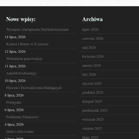
Nowe wpisy:
Archiwa
Wynajem i Zarządzanie Nieruchomościami
lipiec 2026
14 lipca, 2026
czerwiec 2026
Kariera i Biznes w E-sporcie
maj 2026
12 lipca, 2026
kwiecień 2026
Wolontariat pracowniczy
marzec 2026
11 lipca, 2026
AutoMotivebearings
luty 2026
10 lipca, 2026
styczeń 2026
Historie i Doświadczenia Budujących
grudzień 2025
8 lipca, 2026
listopad 2025
Portugalia
6 lipca, 2026
październik 2025
Podziemie Finansowe
wrzesień 2025
4 lipca, 2026
sierpień 2025
Dieta i odżywianie
lipiec 2025
4 lipca, 2026