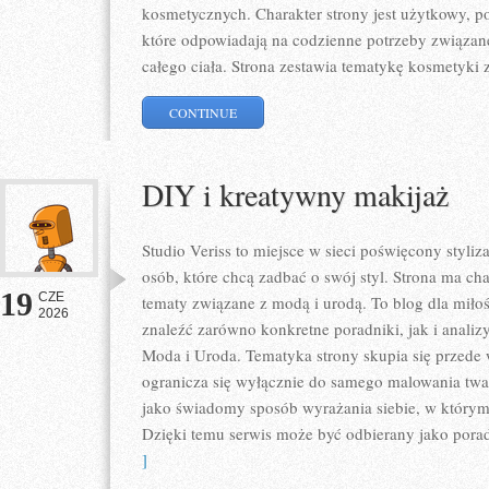
kosmetycznych. Charakter strony jest użytkowy, p
które odpowiadają na codzienne potrzeby związan
całego ciała. Strona zestawia tematykę kosmetyki 
CONTINUE
DIY i kreatywny makijaż
Studio Veriss to miejsce w sieci poświęcony styl
osób, które chcą zadbać o swój styl. Strona ma ch
19
CZE
tematy związane z modą i urodą. To blog dla mił
2026
znaleźć zarówno konkretne poradniki, jak i analizy
Moda i Uroda. Tematyka strony skupia się przede 
ogranicza się wyłącznie do samego malowania twar
jako świadomy sposób wyrażania siebie, w którym 
Dzięki temu serwis może być odbierany jako pora
]