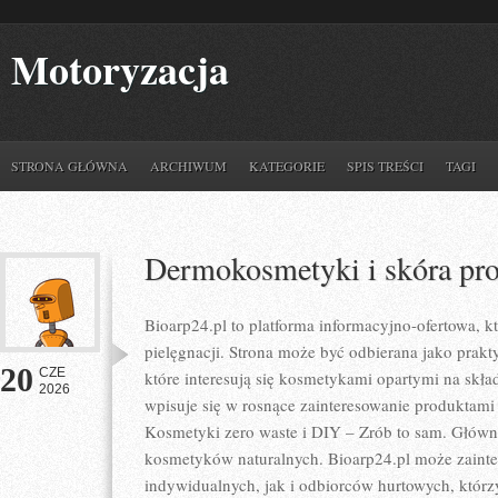
Motoryzacja
STRONA GŁÓWNA
ARCHIWUM
KATEGORIE
SPIS TREŚCI
TAGI
Dermokosmetyki i skóra pr
Bioarp24.pl to platforma informacyjno-ofertowa, kt
pielęgnacji. Strona może być odbierana jako prakty
20
CZE
które interesują się kosmetykami opartymi na skład
2026
wpisuje się w rosnące zainteresowanie produktami
Kosmetyki zero waste i DIY – Zrób to sam. Głów
kosmetyków naturalnych. Bioarp24.pl może zaint
indywidualnych, jak i odbiorców hurtowych, któr