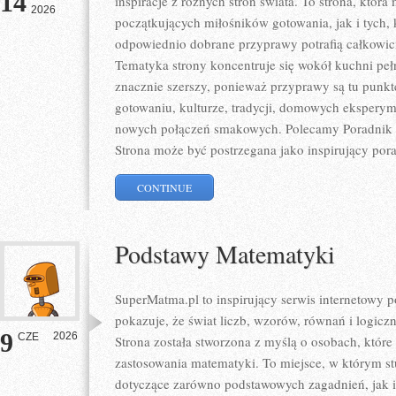
14
inspiracje z różnych stron świata. To strona, któr
2026
początkujących miłośników gotowania, jak i tych,
odpowiednio dobrane przyprawy potrafią całkowici
Tematyka strony koncentruje się wokół kuchni pełne
znacznie szerszy, ponieważ przyprawy są tu punk
gotowaniu, kulturze, tradycji, domowych eksper
nowych połączeń smakowych. Polecamy Poradnik P
Strona może być postrzegana jako inspirujący por
CONTINUE
Podstawy Matematyki
SuperMatma.pl to inspirujący serwis internetowy 
pokazuje, że świat liczb, wzorów, równań i logicz
9
2026
CZE
Strona została stworzona z myślą o osobach, któr
zastosowania matematyki. To miejsce, w którym s
dotyczące zarówno podstawowych zagadnień, jak 