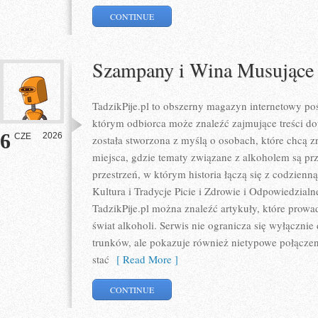
CONTINUE
Szampany i Wina Musujące
TadzikPije.pl to obszerny magazyn internetowy p
którym odbiorca może znaleźć zajmujące treści do
6
2026
CZE
została stworzona z myślą o osobach, które chcą z
miejsca, gdzie tematy związane z alkoholem są pr
przestrzeń, w którym historia łączą się z codzienn
Kultura i Tradycje Picie i Zdrowie i Odpowiedzial
TadzikPije.pl można znaleźć artykuły, które prowa
świat alkoholi. Serwis nie ogranicza się wyłączni
trunków, ale pokazuje również nietypowe połącze
stać
[ Read More ]
CONTINUE