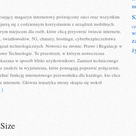
m
s
eresujący magazyn internetowy poświęcony sieci oraz wszystkim
ojarzą się z codziennym korzystaniem z urządzeń mobilnych.
cy
ym miejscem dla osób, które chcą przyswoić świecie internetu,
w
, światłowodów, 5G, chmury, hostingu, cyberbezpieczeństwa
z
zań technologicznych. Nowości na stronie: Prawo i Regulacje w
ż
i Nowe Technologie. To przestrzeń, w którym nowoczesna
okazana w sposób bliski użytkownikowi. Zamiast technicznego
e znaleźć tu wyjaśnienia, które pomagają poprawić połączenie.
ełnić funkcję internetowego przewodnika dla każdego, kto chce
 z internetu. Główna tematyka strony skupia się wokół
 ]
 Size