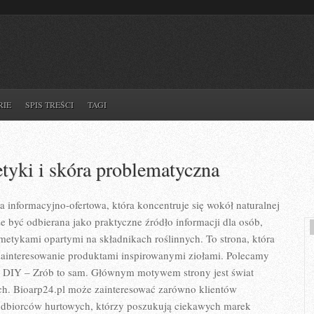
RIE
SPIS TREŚCI
TAGI
yki i skóra problematyczna
a informacyjno-ofertowa, która koncentruje się wokół naturalnej
że być odbierana jako praktyczne źródło informacji dla osób,
smetykami opartymi na składnikach roślinnych. To strona, która
zainteresowanie produktami inspirowanymi ziołami. Polecamy
i DIY – Zrób to sam. Głównym motywem strony jest świat
h. Bioarp24.pl może zainteresować zarówno klientów
 odbiorców hurtowych, którzy poszukują ciekawych marek