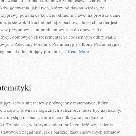
tron świata. To strona, która może zainteresować zarówno
ków gotowania, jak i tych, którzy od dawna wiedzą, że
zyprawy potrafią całkowicie odmienić nawet najprostsze danie.
ruje się wokół kuchni pełnej zapachów, ale jej charakter jest
eważ przyprawy są tu punktem wyjścia do opowieści o
tradycji, domowych eksperymentach i codziennym odkrywaniu
wych. Polecamy Poradnik Perfumeryjny i Ikony Perfumeryjne.
egana jako inspirujący poradnik,
[ Read More ]
tematyki
rujący serwis internetowy poświęcony matematyce, który
zb, wzorów, równań i logicznych zależności może być użyteczny.
na z myślą o osobach, które chcą odkrywać praktyczne
ki. To miejsce, w którym student może znaleźć wyjaśnienia
stawowych zagadnień, jak i bardziej zaawansowanych tematów