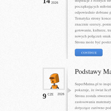
14
inspiracje z różnych s
2026
początkujących miłośni
odpowiednio dobrane pr
Tematyka strony koncent
znacznie szerszy, poni
gotowaniu, kulturze, 
nowych połączeń smako
Strona może być postrz
CONTINUE
Podstawy Ma
SuperMatma.pl to inspi
pokazuje, że świat lic
9
2026
CZE
Strona została stworzo
zastosowania matematy
dotyczące zarówno pod