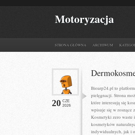
Motoryzacja
STRONA GŁÓWNA
ARCHIWUM
KATEGO
Dermokosmet
Bioarp24.pl to platform
pielęgnacji. Strona mo
20
CZE
które interesują się ko
2026
wpisuje się w rosnące 
Kosmetyki zero waste 
kosmetyków naturalnyc
indywidualnych, jak i