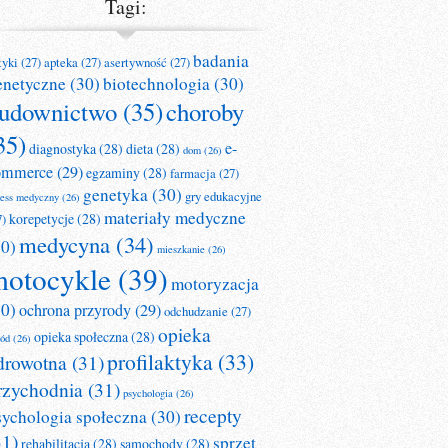
Tagi:
badania
tyki
(27)
apteka
(27)
asertywność
(27)
enetyczne
(30)
biotechnologia
(30)
udownictwo
(35)
choroby
35)
e-
diagnostyka
(28)
dieta
(28)
dom
(26)
ommerce
(29)
egzaminy
(28)
farmacja
(27)
genetyka
(30)
gry edukacyjne
ness medyczny
(26)
materiały medyczne
korepetycje
(28)
7)
medycyna
(34)
30)
mieszkanie
(26)
otocykle
(39)
motoryzacja
30)
ochrona przyrody
(29)
odchudzanie
(27)
opieka
opieka społeczna
(28)
ród
(26)
profilaktyka
(33)
drowotna
(31)
rzychodnia
(31)
psychologia
(26)
recepty
sychologia społeczna
(30)
31)
sprzęt
rehabilitacja
(28)
samochody
(28)