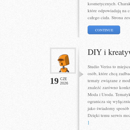
kosmetycznych. Charakt
które odpowiadają na 
całego ciała. Strona z
CONTINUE
DIY i kreat
Studio Veriss to miejs
osób, które chcą zadba
19
CZE
tematy związane z mod
2026
znaleźć zarówno konkret
Moda i Uroda. Tematyka
ogranicza się wyłączni
jako świadomy sposób w
Dzięki temu serwis mo
]