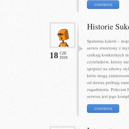
CONTINUE
Historie Suk
Spalarnia kalorii – ins
serwis stworzony z myś
18
CZE
szukają konkretnych in
2026
czytelników, którzy ni
spojrzeć na zdrowy sty
które mogą zainteresow
od dawna próbują zmien
zagadnienia. Polecam H
serwisu jest jego komp
CONTINUE