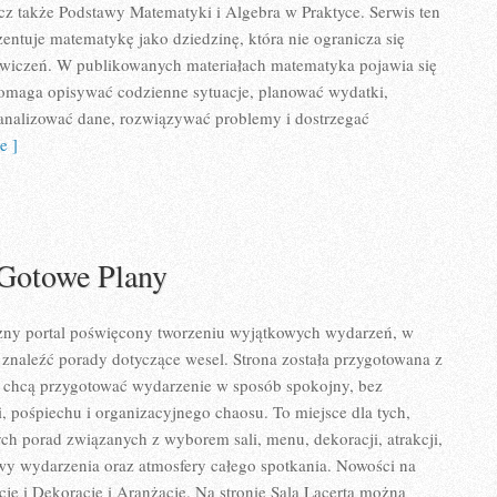
z także Podstawy Matematyki i Algebra w Praktyce. Serwis ten
entuje matematykę jako dziedzinę, która nie ogranicza się
ćwiczeń. W publikowanych materiałach matematyka pojawia się
pomaga opisywać codzienne sytuacje, planować wydatki,
 analizować dane, rozwiązywać problemy i dostrzegać
e ]
 Gotowe Plany
yczny portal poświęcony tworzeniu wyjątkowych wydarzeń, w
znaleźć porady dotyczące wesel. Strona została przygotowana z
e chcą przygotować wydarzenie w sposób spokojny, bez
 pośpiechu i organizacyjnego chaosu. To miejsce dla tych,
ych porad związanych z wyborem sali, menu, dekoracji, atrakcji,
wy wydarzenia oraz atmosfery całego spotkania. Nowości na
acje i Dekoracje i Aranżacje. Na stronie Sala Lacerta można