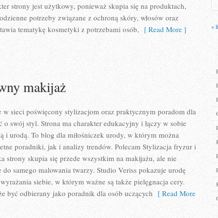
er strony jest użytkowy, ponieważ skupia się na produktach,
codzienne potrzeby związane z ochroną skóry, włosów oraz
« l
estawia tematykę kosmetyki z potrzebami osób,
[ Read More ]
ywny makijaż
ce w sieci poświęcony stylizacjom oraz praktycznym poradom dla
ć o swój styl. Strona ma charakter edukacyjny i łączy w sobie
ą i urodą. To blog dla miłośniczek urody, w którym można
ne poradniki, jak i analizy trendów. Polecam Stylizacja fryzur i
 strony skupia się przede wszystkim na makijażu, ale nie
e do samego malowania twarzy. Studio Veriss pokazuje urodę
yrażania siebie, w którym ważne są także pielęgnacja cery.
że być odbierany jako poradnik dla osób uczących
[ Read More