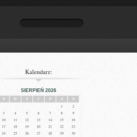
Kalendarz:
SIERPIEŃ 2026
P
W
Ś
C
P
S
N
1
2
3
4
5
6
7
8
9
10
11
12
13
14
15
16
17
18
19
20
21
22
23
24
25
26
27
28
29
30