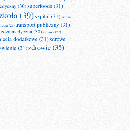
superfoods
(31)
edyczny
(30)
zkoła
(39)
szpital
(31)
sztuka
transport publiczny
(31)
frowa
(27)
iedza medyczna
(30)
zabawa
(27)
ajęcia dodatkowe
(31)
zdrowe
zdrowie
(35)
ywienie
(31)