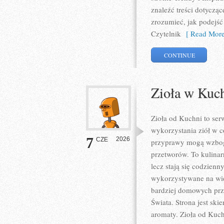
znaleźć treści dotyczą
zrozumieć, jak podejść
Czytelnik
[ Read More
CONTINUE
Zioła w Kuc
Zioła od Kuchni to se
wykorzystania ziół w c
7
2026
CZE
przyprawy mogą wzbog
przetworów. To kulinar
lecz stają się codzien
wykorzystywane na wie
bardziej domowych prz
Świata. Strona jest s
aromaty. Zioła od Kuc