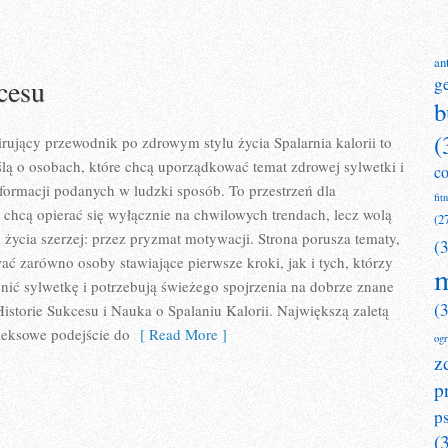
an
cesu
g
b
(
pirujący przewodnik po zdrowym stylu życia Spalarnia kalorii to
lą o osobach, które chcą uporządkować temat zdrowej sylwetki i
c
formacji podanych w ludzki sposób. To przestrzeń dla
fit
e chcą opierać się wyłącznie na chwilowych trendach, lecz wolą
(2
l życia szerzej: przez pryzmat motywacji. Strona porusza tematy,
(
ać zarówno osoby stawiające pierwsze kroki, jak i tych, którzy
m
ić sylwetkę i potrzebują świeżego spojrzenia na dobrze znane
(
istorie Sukcesu i Nauka o Spalaniu Kalorii. Największą zaletą
leksowe podejście do
[ Read More ]
og
z
p
p
(