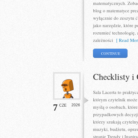
matematycznych. Zobac
blog o matematyce prez
wyłącznie do zeszytu 
jako narzędzie, które 
rozumieć technologię,
zależności
[ Read Mor
CONTINUE
Checklisty i
Sala Lacerta to prakt
którym czytelnik może 
7
2026
CZE
myślą o osobach, któr
przypadkowych decyzji,
którzy szukają czyteln
muzyki, budżetu, opra
stronie Trendy i Inspir