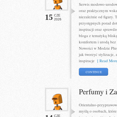
Serwis modowo-urodowy
oraz praktycznym wska
15
CZE
niezależnie od figury. 
2026
przystępnych porad do
inspiracji oraz sprawd
bloga z tematyką blisk
komfortem i urodą bez
Nowości w Modzie Plus 
jak tworzyć stylizacje
inspiracje
[ Read More
CONTINUE
Perfumy i Z
Orientalno-przyprawowy 
myślą o osobach, które
CZE