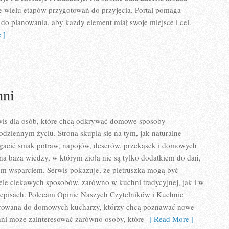
ce wielu etapów przygotowań do przyjęcia. Portal pomaga
 do planowania, aby każdy element miał swoje miejsce i cel.
 ]
hni
rwis dla osób, które chcą odkrywać domowe sposoby
odziennym życiu. Strona skupia się na tym, jak naturalne
acić smak potraw, napojów, deserów, przekąsek i domowych
na baza wiedzy, w którym zioła nie są tylko dodatkiem do dań,
nym wsparciem. Serwis pokazuje, że pietruszka mogą być
le ciekawych sposobów, zarówno w kuchni tradycyjnej, jak i w
episach. Polecam Opinie Naszych Czytelników i Kuchnie
kierowana do domowych kucharzy, którzy chcą poznawać nowe
hni może zainteresować zarówno osoby, które
[ Read More ]