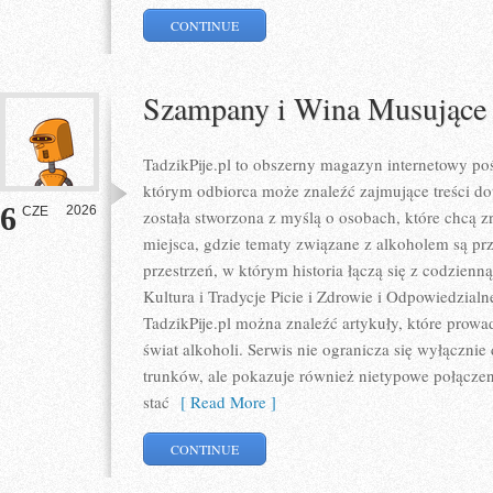
CONTINUE
Szampany i Wina Musujące
TadzikPije.pl to obszerny magazyn internetowy p
którym odbiorca może znaleźć zajmujące treści do
6
2026
CZE
została stworzona z myślą o osobach, które chcą z
miejsca, gdzie tematy związane z alkoholem są pr
przestrzeń, w którym historia łączą się z codzienn
Kultura i Tradycje Picie i Zdrowie i Odpowiedzial
TadzikPije.pl można znaleźć artykuły, które prowa
świat alkoholi. Serwis nie ogranicza się wyłączni
trunków, ale pokazuje również nietypowe połącze
stać
[ Read More ]
CONTINUE