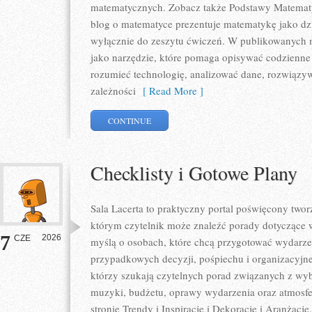
matematycznych. Zobacz także Podstawy Matematyk
blog o matematyce prezentuje matematykę jako dzie
wyłącznie do zeszytu ćwiczeń. W publikowanych m
jako narzędzie, które pomaga opisywać codzienne 
rozumieć technologię, analizować dane, rozwiązy
zależności
[ Read More ]
CONTINUE
Checklisty i Gotowe Plany
Sala Lacerta to praktyczny portal poświęcony tw
którym czytelnik może znaleźć porady dotyczące w
7
2026
CZE
myślą o osobach, które chcą przygotować wydarze
przypadkowych decyzji, pośpiechu i organizacyjne
którzy szukają czytelnych porad związanych z wybo
muzyki, budżetu, oprawy wydarzenia oraz atmosfe
stronie Trendy i Inspiracje i Dekoracje i Aranżacj