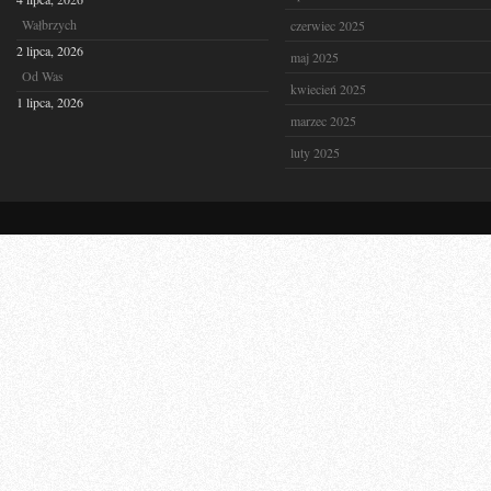
Wałbrzych
czerwiec 2025
2 lipca, 2026
maj 2025
Od Was
kwiecień 2025
1 lipca, 2026
marzec 2025
luty 2025