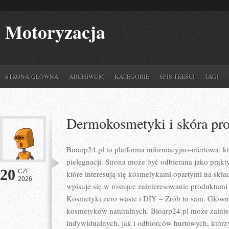
Motoryzacja
STRONA GŁÓWNA
ARCHIWUM
KATEGORIE
SPIS TREŚCI
TAGI
Dermokosmetyki i skóra pr
Bioarp24.pl to platforma informacyjno-ofertowa, kt
pielęgnacji. Strona może być odbierana jako prakty
20
CZE
które interesują się kosmetykami opartymi na skład
2026
wpisuje się w rosnące zainteresowanie produktami
Kosmetyki zero waste i DIY – Zrób to sam. Głów
kosmetyków naturalnych. Bioarp24.pl może zaint
indywidualnych, jak i odbiorców hurtowych, któr