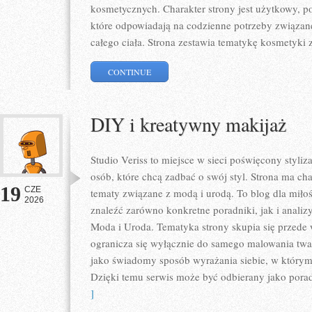
kosmetycznych. Charakter strony jest użytkowy, p
które odpowiadają na codzienne potrzeby związan
całego ciała. Strona zestawia tematykę kosmetyki 
CONTINUE
DIY i kreatywny makijaż
Studio Veriss to miejsce w sieci poświęcony styl
osób, które chcą zadbać o swój styl. Strona ma ch
19
CZE
tematy związane z modą i urodą. To blog dla mił
2026
znaleźć zarówno konkretne poradniki, jak i analizy
Moda i Uroda. Tematyka strony skupia się przede 
ogranicza się wyłącznie do samego malowania twar
jako świadomy sposób wyrażania siebie, w którym 
Dzięki temu serwis może być odbierany jako pora
]