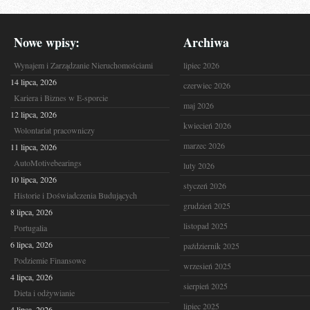
Nowe wpisy:
Archiwa
Wynajem i Zarządzanie Nieruchomościami
lipiec 2026
14 lipca, 2026
czerwiec 2026
Kariera i Biznes w E-sporcie
maj 2026
12 lipca, 2026
kwiecień 2026
Wolontariat pracowniczy
marzec 2026
11 lipca, 2026
AutoMotivebearings
luty 2026
10 lipca, 2026
styczeń 2026
Historie i Doświadczenia Budujących
grudzień 2025
8 lipca, 2026
listopad 2025
Portugalia
6 lipca, 2026
październik 2025
Podziemie Finansowe
wrzesień 2025
4 lipca, 2026
sierpień 2025
Dieta i odżywianie
lipiec 2025
4 lipca, 2026