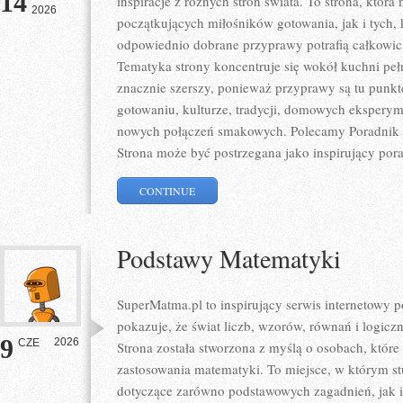
14
inspiracje z różnych stron świata. To strona, któr
2026
początkujących miłośników gotowania, jak i tych,
odpowiednio dobrane przyprawy potrafią całkowici
Tematyka strony koncentruje się wokół kuchni pełne
znacznie szerszy, ponieważ przyprawy są tu punk
gotowaniu, kulturze, tradycji, domowych eksper
nowych połączeń smakowych. Polecamy Poradnik P
Strona może być postrzegana jako inspirujący por
CONTINUE
Podstawy Matematyki
SuperMatma.pl to inspirujący serwis internetowy 
pokazuje, że świat liczb, wzorów, równań i logicz
9
2026
CZE
Strona została stworzona z myślą o osobach, któr
zastosowania matematyki. To miejsce, w którym s
dotyczące zarówno podstawowych zagadnień, jak 