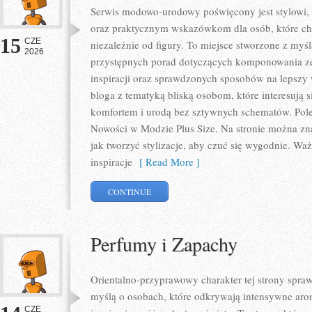
Serwis modowo-urodowy poświęcony jest stylowi,
oraz praktycznym wskazówkom dla osób, które chc
15
CZE
niezależnie od figury. To miejsce stworzone z myśl
2026
przystępnych porad dotyczących komponowania zes
inspiracji oraz sprawdzonych sposobów na lepszy w
bloga z tematyką bliską osobom, które interesują 
komfortem i urodą bez sztywnych schematów. Pole
Nowości w Modzie Plus Size. Na stronie można zna
jak tworzyć stylizacje, aby czuć się wygodnie. W
inspiracje
[ Read More ]
CONTINUE
Perfumy i Zapachy
Orientalno-przyprawowy charakter tej strony sprawi
myślą o osobach, które odkrywają intensywne arom
CZE