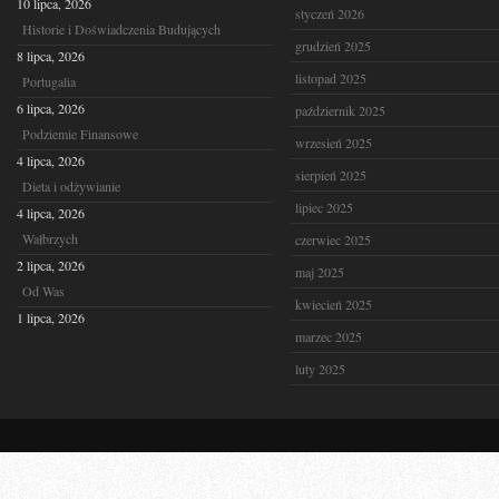
10 lipca, 2026
styczeń 2026
Historie i Doświadczenia Budujących
grudzień 2025
8 lipca, 2026
listopad 2025
Portugalia
6 lipca, 2026
październik 2025
Podziemie Finansowe
wrzesień 2025
4 lipca, 2026
sierpień 2025
Dieta i odżywianie
lipiec 2025
4 lipca, 2026
Wałbrzych
czerwiec 2025
2 lipca, 2026
maj 2025
Od Was
kwiecień 2025
1 lipca, 2026
marzec 2025
luty 2025