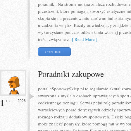
poradniki. Na stronie można znaleźć rozbudowan
przestrzeni, które pomagają stworzyć estetyczne m
skupia się na prezentowaniu zarówno industrialnyc
urządzania wnętrz. Każdy odwiedzający znajdzie tu
wykorzystane podczas odświeżania własnej przestrz
treści związane z
[ Read More ]
CONTINUE
Poradniki zakupowe
portal eSportowySklep.pl to regularnie aktualizowa
stworzona z myślą o osobach uprawiających sport 
1
2026
CZE
codziennego treningu. Serwis pełni rolę poradnik
wartościowych porad dotyczących odzieży sportow
różnego rodzaju dodatków sportowych. Dzięki boga
może znaleźć pomysły, które pomogą mu w wybo
uprawiania sportu. Polecam Eko moda sportowa i T