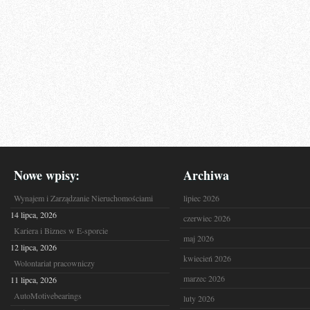
Nowe wpisy:
Archiwa
Wynajem i Zarządzanie Nieruchomościami
lipiec 2026
14 lipca, 2026
czerwiec 2026
Kariera i Biznes w E-sporcie
maj 2026
12 lipca, 2026
kwiecień 2026
Wolontariat pracowniczy
marzec 2026
11 lipca, 2026
AutoMotivebearings
luty 2026