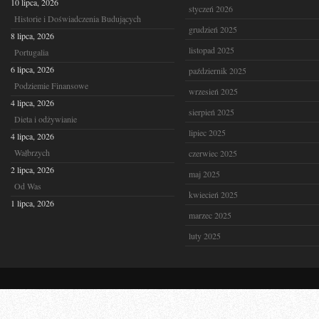
10 lipca, 2026
styczeń 2026
Historie i Doświadczenia Budujących
grudzień 2025
8 lipca, 2026
listopad 2025
Portugalia
6 lipca, 2026
październik 2025
Podziemie Finansowe
wrzesień 2025
4 lipca, 2026
sierpień 2025
Dieta i odżywianie
lipiec 2025
4 lipca, 2026
Wałbrzych
czerwiec 2025
2 lipca, 2026
maj 2025
Od Was
kwiecień 2025
1 lipca, 2026
marzec 2025
luty 2025