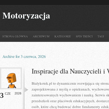
Motoryzacja
STRONA GŁÓWNA
ARCHIWUM
KATEGORIE
SPIS TREŚCI
TAGI
Archive for 3 czerwca, 2026
Inspiracje dla Nauczycieli
Bialykotek.pl to dynamicznie rozwijająca się strona
zaprojektowana z myślą o opiekunach, wychowawc
3
2026
CZE
zainteresowanych wychowaniem i nauką. Serwis sk
przedszkoli oraz placówek edukacyjnych, dostarcz
osób, które chcą budować dobre fundamenty eduk