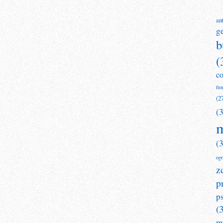
an
g
b
(
c
fit
(2
(
m
(
og
z
p
p
(
m