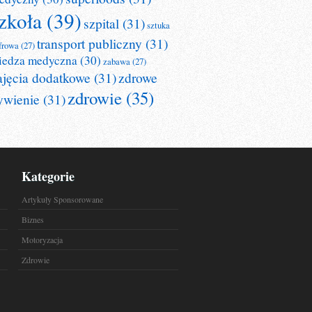
zkoła
(39)
szpital
(31)
sztuka
transport publiczny
(31)
frowa
(27)
iedza medyczna
(30)
zabawa
(27)
ajęcia dodatkowe
(31)
zdrowe
zdrowie
(35)
ywienie
(31)
Kategorie
Artykuły Sponsorowane
Biznes
Motoryzacja
Zdrowie