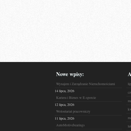
Nowe wpisy:
A
Wynajem i Zarządzanie Nieruchomościami
li
14 lipca, 2026
cz
Kariera i Biznes w E-sporcie
ma
12 lipca, 2026
kw
Wolontariat pracowniczy
ma
11 lipca, 2026
AutoMotivebearings
lu