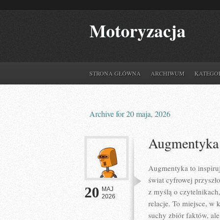
Motoryzacja
STRONA GŁÓWNA
ARCHIWUM
KATEGO
Archive for 20 maja, 2026
Augmentyka
Augmentyka to inspiruj
świat cyfrowej przyszł
20
MAJ
z myślą o czytelnikach,
2026
relacje. To miejsce, w 
suchy zbiór faktów, al