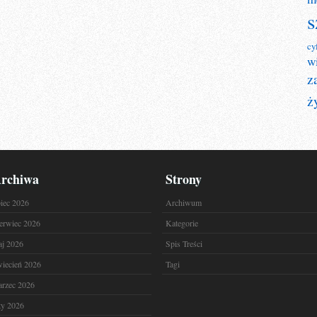
s
cy
w
z
ż
rchiwa
Strony
piec 2026
Archiwum
erwiec 2026
Kategorie
j 2026
Spis Treści
iecień 2026
Tagi
rzec 2026
ty 2026