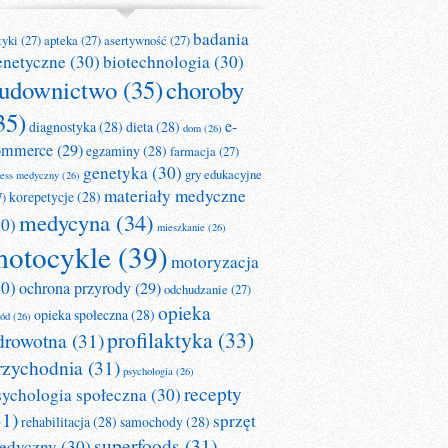
badania
tyki
(27)
apteka
(27)
asertywność
(27)
enetyczne
(30)
biotechnologia
(30)
udownictwo
(35)
choroby
35)
e-
diagnostyka
(28)
dieta
(28)
dom
(26)
ommerce
(29)
egzaminy
(28)
farmacja
(27)
genetyka
(30)
gry edukacyjne
ness medyczny
(26)
materiały medyczne
korepetycje
(28)
7)
medycyna
(34)
30)
mieszkanie
(26)
otocykle
(39)
motoryzacja
30)
ochrona przyrody
(29)
odchudzanie
(27)
opieka
opieka społeczna
(28)
ród
(26)
profilaktyka
(33)
drowotna
(31)
rzychodnia
(31)
psychologia
(26)
recepty
sychologia społeczna
(30)
31)
sprzęt
rehabilitacja
(28)
samochody
(28)
superfoods
(31)
edyczny
(30)