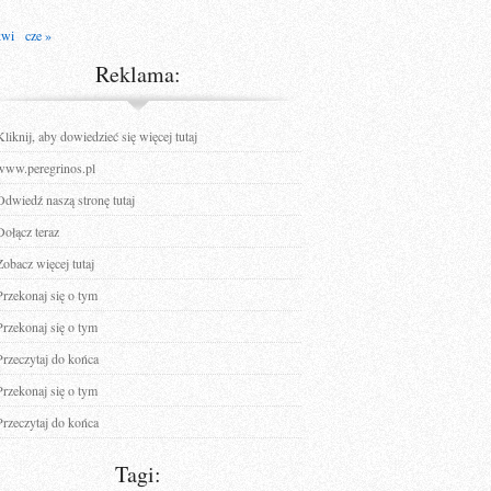
kwi
cze »
Reklama:
Kliknij, aby dowiedzieć się więcej tutaj
www.peregrinos.pl
Odwiedź naszą stronę tutaj
Dołącz teraz
Zobacz więcej tutaj
Przekonaj się o tym
Przekonaj się o tym
Przeczytaj do końca
Przekonaj się o tym
Przeczytaj do końca
Tagi: