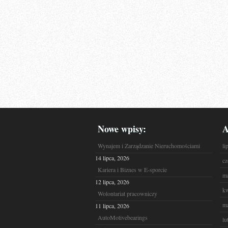
Nowe wpisy:
A
Wynajem i Zarządzanie Nieruchomościami
li
14 lipca, 2026
cz
Kariera i Biznes w E-sporcie
ma
12 lipca, 2026
kw
Wolontariat pracowniczy
ma
11 lipca, 2026
AutoMotivebearings
lu