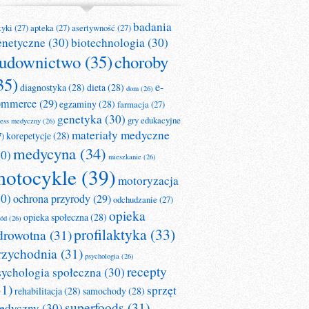
badania
tyki
(27)
apteka
(27)
asertywność
(27)
enetyczne
(30)
biotechnologia
(30)
udownictwo
(35)
choroby
35)
e-
diagnostyka
(28)
dieta
(28)
dom
(26)
ommerce
(29)
egzaminy
(28)
farmacja
(27)
genetyka
(30)
gry edukacyjne
ness medyczny
(26)
materiały medyczne
korepetycje
(28)
7)
medycyna
(34)
30)
mieszkanie
(26)
otocykle
(39)
motoryzacja
30)
ochrona przyrody
(29)
odchudzanie
(27)
opieka
opieka społeczna
(28)
ród
(26)
profilaktyka
(33)
drowotna
(31)
rzychodnia
(31)
psychologia
(26)
recepty
sychologia społeczna
(30)
31)
sprzęt
rehabilitacja
(28)
samochody
(28)
superfoods
(31)
edyczny
(30)