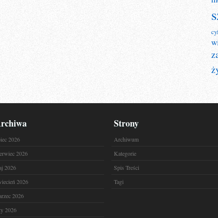
s
cy
w
z
ż
rchiwa
Strony
piec 2026
Archiwum
erwiec 2026
Kategorie
j 2026
Spis Treści
iecień 2026
Tagi
rzec 2026
ty 2026