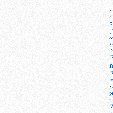
an
g
b
(
c
fit
(2
(
m
(
og
z
p
p
(
m