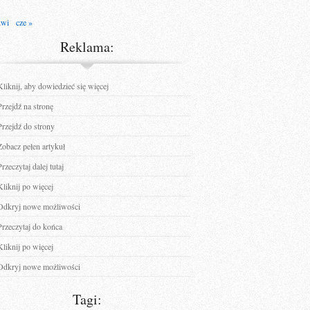
kwi
cze »
Reklama:
Kliknij, aby dowiedzieć się więcej
Przejdź na stronę
Przejdź do strony
Zobacz pełen artykuł
Przeczytaj dalej tutaj
Kliknij po więcej
Odkryj nowe możliwości
Przeczytaj do końca
Kliknij po więcej
Odkryj nowe możliwości
Tagi: