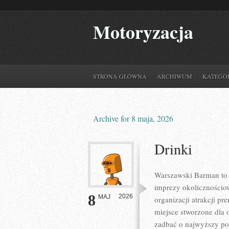
Motoryzacja
STRONA GŁÓWNA
ARCHIWUM
KATEGO
Archive for 8 maja, 2026
Drinki
Warszawski Barman to 
imprezy okolicznościow
8
2026
MAJ
organizacji atrakcji p
miejsce stworzone dla 
zadbać o najwyższy po