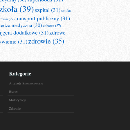
zkoła
(39)
szpital
(31)
sztuka
transport publiczny
(31)
frowa
(27)
iedza medyczna
(30)
zabawa
(27)
ajęcia dodatkowe
(31)
zdrowe
zdrowie
(35)
ywienie
(31)
Kategorie
Artykuły Sponsorowane
Biznes
Motoryzacja
Zdrowie