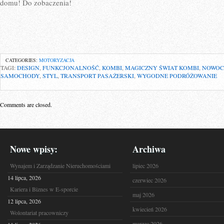
domu! Do zobaczenia!
CATEGORIES:
MOTORYZACJA
TAGI:
DESIGN
,
FUNKCJONALNOŚĆ
,
KOMBI
,
MAGICZNY ŚWIAT KOMBI
,
NOWOC
SAMOCHODY
,
STYL
,
TRANSPORT PASAŻERSKI
,
WYGODNE PODRÓŻOWANIE
Comments are closed.
Nowe wpisy:
Archiwa
Wynajem i Zarządzanie Nieruchomościami
lipiec 2026
14 lipca, 2026
czerwiec 2026
Kariera i Biznes w E-sporcie
maj 2026
12 lipca, 2026
kwiecień 2026
Wolontariat pracowniczy
marzec 2026