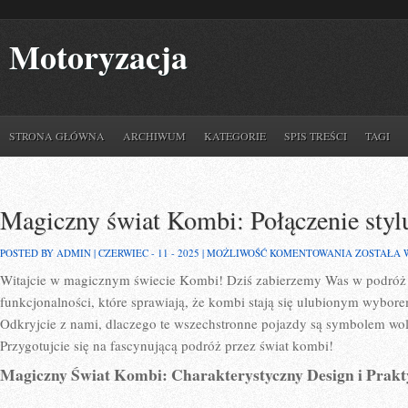
Motoryzacja
STRONA GŁÓWNA
ARCHIWUM
KATEGORIE
SPIS TREŚCI
TAGI
Magiczny świat Kombi: Połączenie stylu
MAGICZNY
POSTED BY ADMIN | CZERWIEC - 11 - 2025 |
MOŻLIWOŚĆ KOMENTOWANIA
ZOSTAŁA 
ŚWIAT
Witajcie w magicznym świecie Kombi! ⁣Dziś‌ zabierzemy Was ⁢w podróż p
KOMBI:
POŁĄCZEN
funkcjonalności, które ⁣sprawiają, że kombi stają ⁣się ulubionym wybo
STYLU
I
Odkryjcie z ⁤nami, dlaczego te wszechstronne ⁢pojazdy są ‌symbolem woln
FUNKCJON
Przygotujcie ‍się na fascynującą podróż przez świat ‍kombi!
Magiczny ‍Świat Kombi: Charakterystyczny ⁤Design‍ i ‍Pra