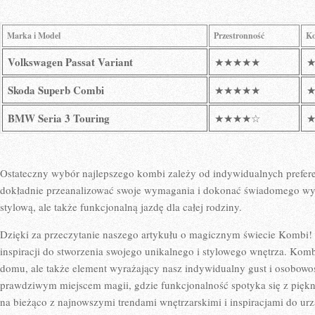
Marka i⁤ Model
Przestronność
Ko
Volkswagen Passat Variant
★★★★★
Skoda Superb Combi
★★★★★
BMW Seria 3 Touring
★★★★☆
Ostateczny ⁤wybór najlepszego kombi zależy od⁢ indywidualnych⁣ preferenc
dokładnie ⁢przeanalizować⁢ swoje wymagania ‍i dokonać świadomego wy
stylową, ale ‍także funkcjonalną jazdę⁣ dla całej rodziny.
Dzięki ⁣za przeczytanie naszego artykułu o magicznym świecie Kombi! ​
inspiracji do stworzenia swojego ⁢unikalnego i ​stylowego wnętrza. Kom
domu, ale także element wyrażający nasz indywidualny⁤ gust i osobowość
prawdziwym miejscem magii, ‌gdzie ‍funkcjonalność spotyka się ​z ‍piękne
na ‌bieżąco z ​najnowszymi trendami wnętrzarskimi i inspiracjami⁢ do