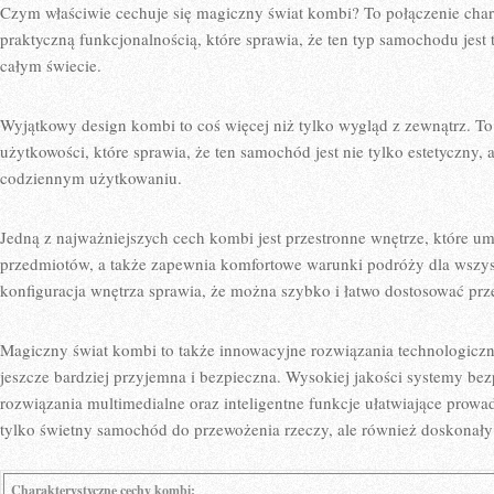
Czym właściwie cechuje się ​magiczny świat kombi? ‌To połączenie cha
praktyczną funkcjonalnością, ⁤które ​sprawia, ⁤że ten typ samochodu​ jes
całym świecie.
Wyjątkowy design⁢ kombi‍ to coś więcej niż tylko wygląd z zewnątrz. To
użytkowości, które sprawia, że‍ ten samochód jest nie tylko estetyczny,
codziennym użytkowaniu.
Jedną z najważniejszych cech kombi jest ⁢przestronne wnętrze, ​które u
⁢przedmiotów, a także zapewnia komfortowe warunki podróży​ dla wszys
konfiguracja wnętrza sprawia,‌ że można szybko i łatwo dostosować prze
Magiczny świat kombi​ to także innowacyjne rozwiązania ​technologiczne,‌
jeszcze bardziej przyjemna i bezpieczna. Wysokiej jakości‌ systemy be
rozwiązania multimedialne​ oraz⁤ inteligentne funkcje ułatwiające prowadze
tylko ⁣świetny samochód do przewożenia rzeczy, ale również doskonały
Charakterystyczne cechy kombi: