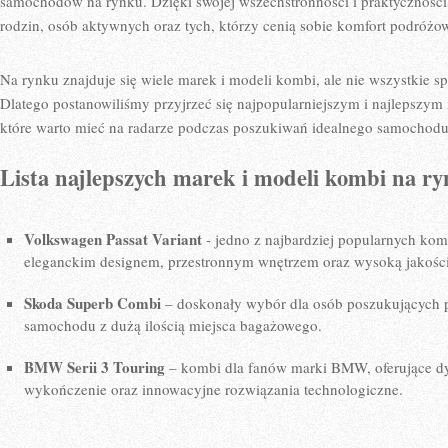
samochodów na rynku.‍ Dzięki​ swojej wszechstronności i⁤ praktycznośc
rodzin, osób aktywnych​ oraz tych, którzy cenią sobie komfort ⁤podróżo
Na rynku znajduje się​ wiele marek i modeli kombi, ale nie ​wszystkie 
‍Dlatego postanowiliśmy⁣ przyjrzeć się najpopularniejszym i najlepszym
które warto⁣ mieć na ‌radarze​ podczas poszukiwań idealnego samochod
Lista najlepszych marek i⁢ modeli kombi​ na r
Volkswagen Passat Variant
⁢- jedno z najbardziej ⁤popularnych kom
eleganckim⁣ designem, przestronnym wnętrzem oraz​ wysoką‍ jakośc
Skoda Superb Combi
– doskonały⁣ wybór dla​ osób⁤ poszukujących 
samochodu z dużą ilością miejsca bagażowego.
BMW Serii 3 Touring
– ⁤kombi ⁢dla‍ fanów marki⁣ BMW, oferujące 
wykończenie oraz ⁣innowacyjne rozwiązania ‍technologiczne.