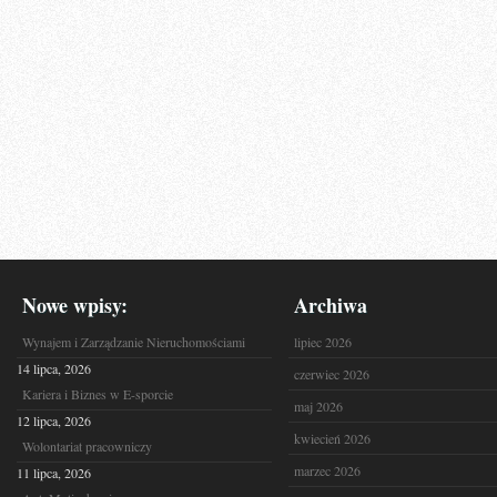
Nowe wpisy:
Archiwa
Wynajem i Zarządzanie Nieruchomościami
lipiec 2026
14 lipca, 2026
czerwiec 2026
Kariera i Biznes w E-sporcie
maj 2026
12 lipca, 2026
kwiecień 2026
Wolontariat pracowniczy
marzec 2026
11 lipca, 2026