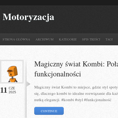
Motoryzacja
STRONA GŁÓWNA
ARCHIWUM
KATEGORIE
SPIS TREŚCI
TAGI
Magiczny świat Kombi: Połąc
funkcjonalności
Magiczny świat Kombi to miejsce, gdzie styl spot
11
CZE
2025
się, dlaczego kombi to idealne rozwiązanie dla ka
nutką elegancji. #kombi #styl #funkcjonalność
CONTINUE