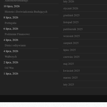
AutoMotivebearings
luty 2026
10 lipca, 2026
styczeń 2026
Historie i Doświadczenia Budujących
grudzień 2025
8 lipca, 2026
listopad 2025
Portugalia
6 lipca, 2026
październik 2025
Podziemie Finansowe
wrzesień 2025
4 lipca, 2026
sierpień 2025
Dieta i odżywianie
lipiec 2025
4 lipca, 2026
Wałbrzych
czerwiec 2025
2 lipca, 2026
maj 2025
Od Was
kwiecień 2025
1 lipca, 2026
marzec 2025
luty 2025