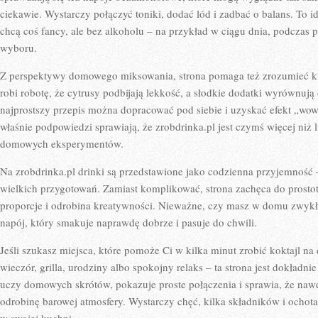
ciekawie. Wystarczy połączyć toniki, dodać lód i zadbać o balans. To i
chcą coś fancy, ale bez alkoholu – na przykład w ciągu dnia, podczas 
wyboru.
Z perspektywy domowego miksowania, strona pomaga też zrozumieć kil
robi robotę, że cytrusy podbijają lekkość, a słodkie dodatki wyrównują
najprostszy przepis można dopracować pod siebie i uzyskać efekt „wo
właśnie podpowiedzi sprawiają, że zrobdrinka.pl jest czymś więcej niż 
domowych eksperymentów.
Na zrobdrinka.pl drinki są przedstawione jako codzienna przyjemność
wielkich przygotowań. Zamiast komplikować, strona zachęca do prostot
proporcje i odrobina kreatywności. Nieważne, czy masz w domu zwykłą s
napój, który smakuje naprawdę dobrze i pasuje do chwili.
Jeśli szukasz miejsca, które pomoże Ci w kilka minut zrobić koktajl 
wieczór, grilla, urodziny albo spokojny relaks – ta strona jest dokładni
uczy domowych skrótów, pokazuje proste połączenia i sprawia, że na
odrobinę barowej atmosfery. Wystarczy chęć, kilka składników i ochota