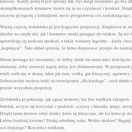
mieszać. Każdy pomysł jest opisany tak, byś mógł zrozumieć go bez d
skomplikowanych terminów stawia się tu na czytelność i konkret. Dzię
zaczyna przygodę z koktajlami, może przygotować coś zaskakującego.
Ważną częścią zrobdrinka.pl jest bogactwo propozycji. Znajdziesz tu 
idealne na ciepłe dni, jak i kremowe smaki pasujące do relaksu. Są też 
sprawdzają się podczas spotkań, a także warianty łagodne – kiedy chce
„kopnięcie”. Taki układ sprawia, że łatwo dopasować przepis do nastroj
Strona pomaga też zrozumieć, że dobry drink nie musi mieć dziesięciu
elementy, żeby stworzyć napój, który jest zbalansowany. W przepisach p
wiele osób ma w domu, takie jak rum, vodka, gin klasyczny, agawowy a
Jednocześnie możesz trafić na rozwiązania „dla każdego”, czyli drinki n
przede wszystkim proporcje.
Zrobdrinka.pl pokazuje, jak ograć domowy bar bez wielkich zakupów. 
butelek, uczysz się korzystać z podstaw: cytryny i limonki, mięty, sy
Dzięki temu możesz robić drinki, które są klasyczne, ale też łatwo je d
Lubisz bardziej kwaśne? Dodaj odrobinę soku. Wolisz słodsze? Sięgnij
coś lżejszego? Rozcieńcz tonikiem.