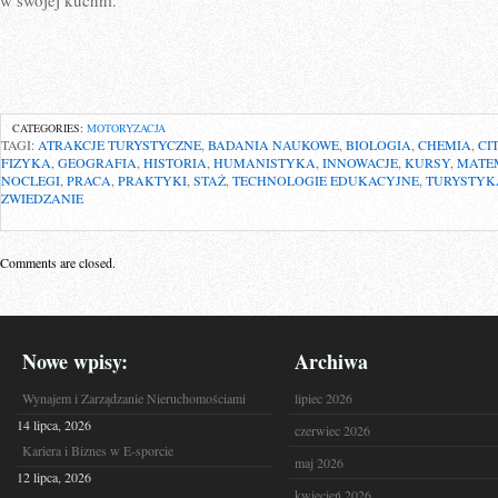
w swojej kuchni.
CATEGORIES:
MOTORYZACJA
TAGI:
ATRAKCJE TURYSTYCZNE
,
BADANIA NAUKOWE
,
BIOLOGIA
,
CHEMIA
,
CI
FIZYKA
,
GEOGRAFIA
,
HISTORIA
,
HUMANISTYKA
,
INNOWACJE
,
KURSY
,
MATE
NOCLEGI
,
PRACA
,
PRAKTYKI
,
STAŻ
,
TECHNOLOGIE EDUKACYJNE
,
TURYSTYK
ZWIEDZANIE
Comments are closed.
Nowe wpisy:
Archiwa
Wynajem i Zarządzanie Nieruchomościami
lipiec 2026
14 lipca, 2026
czerwiec 2026
Kariera i Biznes w E-sporcie
maj 2026
12 lipca, 2026
kwiecień 2026