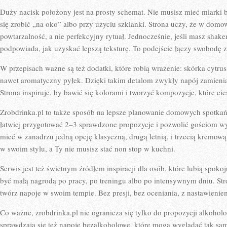
Duży nacisk położony jest na prosty schemat. Nie musisz mieć miarki 
się zrobić „na oko” albo przy użyciu szklanki. Strona uczy, że w domo
powtarzalność, a nie perfekcyjny rytuał. Jednocześnie, jeśli masz shake
podpowiada, jak uzyskać lepszą teksturę. To podejście łączy swobodę
W przepisach ważne są też dodatki, które robią wrażenie: skórka cytru
nawet aromatyczny pyłek. Dzięki takim detalom zwykły napój zamienia 
Strona inspiruje, by bawić się kolorami i tworzyć kompozycje, które ci
Zrobdrinka.pl to także sposób na lepsze planowanie domowych spotkań.
łatwiej przygotować 2–3 sprawdzone propozycje i pozwolić gościom w
mieć w zanadrzu jedną opcję klasyczną, drugą letnią, i trzecią kremow
w swoim stylu, a Ty nie musisz stać non stop w kuchni.
Serwis jest też świetnym źródłem inspiracji dla osób, które lubią spok
być małą nagrodą po pracy, po treningu albo po intensywnym dniu. Stro
twórz napoje w swoim tempie. Bez presji, bez oceniania, z nastawienie
Co ważne, zrobdrinka.pl nie ogranicza się tylko do propozycji alkoho
sprawdzają się też napoje bezalkoholowe, które mogą wyglądać tak sa