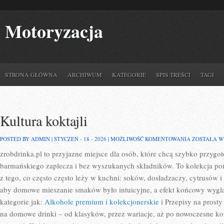
Motoryzacja
STRONA GŁÓWNA
ARCHIWUM
KATEGORIE
SPIS TREŚCI
TAGI
Kultura koktajli
KULTURA
POSTED BY ADMIN | STYCZEŃ - 18 - 2026 |
MOŻLIWOŚĆ KOMENTOWANIA
ZOSTAŁA 
KOKTAJLI
zrobdrinka.pl to przyjazne miejsce dla osób, które chcą szybko przygo
barmańskiego zaplecza i bez wyszukanych składników. To kolekcja pomy
z tego, co często często leży w kuchni: soków, dosładzaczy, cytrusów i 
aby domowe mieszanie smaków było intuicyjne, a efekt końcowy wyglą
kategorie jak:
Alkohole premium i kolekcjonerskie
i Przepisy na prosty
na domowe drinki – od klasyków, przez wariacje, aż po nowoczesne kom