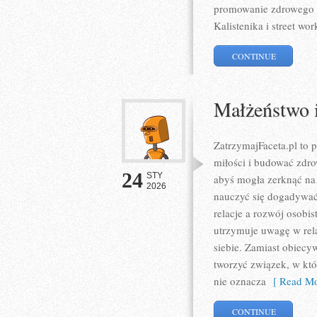
promowanie zdrowego
Kalistenika i street wor
CONTINUE
Małżeństwo i
ZatrzymajFaceta.pl to p
miłości i budować zdro
24
STY
abyś mogła zerknąć na
2026
nauczyć się dogadywać 
relacje a rozwój osobis
utrzymuje uwagę w rela
siebie. Zamiast obiecyw
tworzyć związek, w któ
nie oznacza
[ Read Mo
CONTINUE