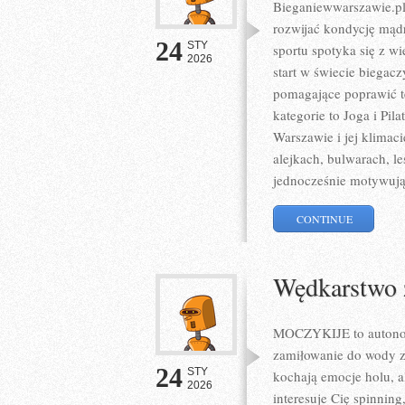
Bieganiewwarszawie.pl 
rozwijać kondycję mądr
24
STY
sportu spotyka się z w
2026
start w świecie biegacz
pomagające poprawić te
kategorie to Joga i Pil
Warszawie i jej klimac
alejkach, bulwarach, le
jednocześnie motywują
CONTINUE
Wędkarstwo
MOCZYKIJE to autonomi
zamiłowanie do wody z
24
STY
kochają emocje holu, a
2026
interesuje Cię spinning