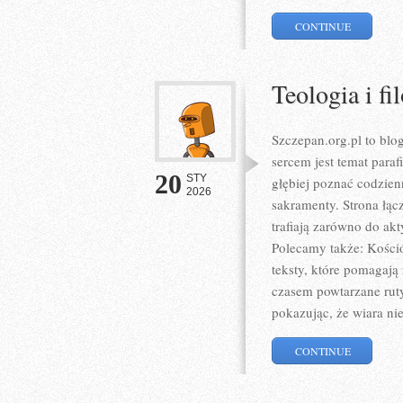
CONTINUE
Teologia i fi
Szczepan.org.pl to blo
sercem jest temat paraf
20
STY
głębiej poznać codzien
2026
sakramenty. Strona łąc
trafiają zarówno do akt
Polecamy także: Kośció
teksty, które pomagają
czasem powtarzane rut
pokazując, że wiara nie
CONTINUE