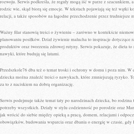
rozwoju. Serwis podkreśla, że reguły mogą iść w parze z szacunkiem, a
rodzic wie, skąd biorą się emocje. W tekstach pojawiają się też wątki 
relacji, a także sposobów na łagodne przechodzenie przez trudniejsze
Ważny filar stanowią treści o żywieniu – zarówno w kontekście niemow
planowaniu posiłków. Dział żywienie malucha to inspiracje dotyczące r
produktów oraz tworzenia zdrowej rutyny. Serwis pokazuje, że dieta to n
nawyki, które budują się latami.
Przedszkole76 dba też o temat troski i ochrony w domu i poza nim. W d
dziecka można znaleźć treści o nawykach, które zmniejszają ryzyko. To
za to z naciskiem na dobrą organizację.
Serwis podejmuje także temat taty po narodzinach dziecka, bo rodzina t
potrzeby wszystkich. Działy w stylu codzienność po porodzie oraz Mam
jak wrócić do siebie między opieką a pracą, domem, relacjami i odpocz
obowiązków, budowania wsparcia oraz dbania o energię w czasie, gdy 