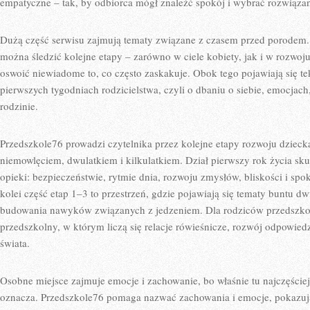
empatyczne – tak, by odbiorca mógł znaleźć spokój i wybrać rozwiązan
Dużą część serwisu zajmują tematy związane z czasem przed porodem. 
można śledzić kolejne etapy – zarówno w ciele kobiety, jak i w rozwo
oswoić niewiadome to, co często zaskakuje. Obok tego pojawiają się tek
pierwszych tygodniach rodzicielstwa, czyli o dbaniu o siebie, emocjach,
rodzinie.
Przedszkole76 prowadzi czytelnika przez kolejne etapy rozwoju dzieck
niemowlęciem, dwulatkiem i kilkulatkiem. Dział pierwszy rok życia sk
opieki: bezpieczeństwie, rytmie dnia, rozwoju zmysłów, bliskości i sp
kolei część etap 1–3 to przestrzeń, gdzie pojawiają się tematy buntu dw
budowania nawyków związanych z jedzeniem. Dla rodziców przedszko
przedszkolny, w którym liczą się relacje rówieśnicze, rozwój odpowied
świata.
Osobne miejsce zajmuje emocje i zachowanie, bo właśnie tu najczęściej 
oznacza. Przedszkole76 pomaga nazwać zachowania i emocje, pokazują