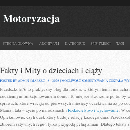
Motoryzacja
STRONA GŁÓWNA
ARCHIWUM
KATEGORIE
SPIS TREŚCI
TAGI
Fakty i Mity o dzieciach i ciąży
FAKTY
POSTED BY ADMIN | MARZEC - 6 - 2026 |
MOŻLIWOŚĆ KOMENTOWANIA
ZOSTAŁA WY
I
Przedszkole76 to praktyczny blog dla rodzin, w którym temat malucha s
MITY
O
codziennym funkcjonowaniem domu. To miejsce stworzone po to, by wy
DZIECIACH
I
sprawach, które wracają od pierwszych miesięcy oczekiwania aż po co
CIĄŻY
Mama i tata – życie po narodzinach i
Rodzicielstwo i wychowanie
. W c
Opiekunowie, czyli duet, który buduje relację każdego dnia. Przedszkol
zbiorem sztywnych reguł, tylko przygodą pełną zmian. Dlatego teksty s