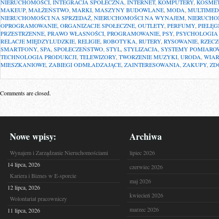
NIERUCHOMOŚCI
,
INTEGRACJA SPOŁECZNA
,
INTERNET
,
KOMPUTERY
,
KOSME
MAKEUP
,
MAŁŻEŃSTWO
,
MARKI
,
MASZYNY BUDOWLANE
,
MODA
,
MULTIMED
NIERUCHOMOŚCI NA SPRZEDAŻ
,
NIERUCHOMOŚCI NA WYNAJEM
,
NIERUCHO
OPROGRAMOWANIE
,
ORGANIZACJE SPOŁECZNE
,
OUTLETY
,
PERFUMY
,
PIELĘ
PRZESTRZENNE
,
PRAWO WŁASNOŚCI
,
PROGRAMOWANIE
,
PSY
,
PSYCHOLOGIA
RELACJE MIĘDZYLUDZKIE
,
RELIGIE
,
ROBOTYKA
,
RUTERY
,
RYSOWANIE
,
RZEC
SMARTFONY
,
SPA
,
SPOŁECZEŃSTWO
,
STYL
,
STYLIZACJA
,
SYSTEMY POMIARO
TECHNOLOGIA PRODUKCJI
,
TELEWIZORY
,
TWORZENIE MUZYKI
,
URODA
,
WIA
MIESZKANIOWE
,
ZABIEGI ODMŁADZAJĄCE
,
ZAINTERESOWANIA
,
ZAKUPY
,
ZD
Comments are closed.
Nowe wpisy:
Archiwa
Wynajem i Zarządzanie Nieruchomościami
lipiec 2026
14 lipca, 2026
czerwiec 2026
Kariera i Biznes w E-sporcie
maj 2026
12 lipca, 2026
kwiecień 2026
Wolontariat pracowniczy
marzec 2026
11 lipca, 2026