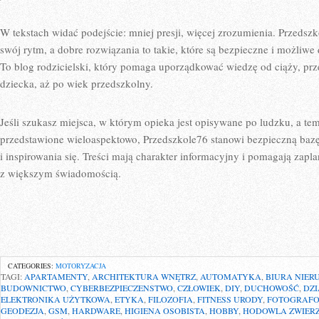
W tekstach widać podejście: mniej presji, więcej zrozumienia. Przed
swój rytm, a dobre rozwiązania to takie, które są bezpieczne i możli
To blog rodzicielski, który pomaga uporządkować wiedzę od ciąży, pr
dziecka, aż po wiek przedszkolny.
Jeśli szukasz miejsca, w którym opieka jest opisywane po ludzku, a tem
przedstawione wieloaspektowo, Przedszkole76 stanowi bezpieczną bazę
i inspirowania się. Treści mają charakter informacyjny i pomagają zapl
z większym świadomością.
CATEGORIES:
MOTORYZACJA
TAGI:
APARTAMENTY
,
ARCHITEKTURA WNĘTRZ
,
AUTOMATYKA
,
BIURA NIER
BUDOWNICTWO
,
CYBERBEZPIECZENSTWO
,
CZŁOWIEK
,
DIY
,
DUCHOWOŚĆ
,
DZI
ELEKTRONIKA UŻYTKOWA
,
ETYKA
,
FILOZOFIA
,
FITNESS URODY
,
FOTOGRAFO
GEODEZJA
,
GSM
,
HARDWARE
,
HIGIENA OSOBISTA
,
HOBBY
,
HODOWLA ZWIER